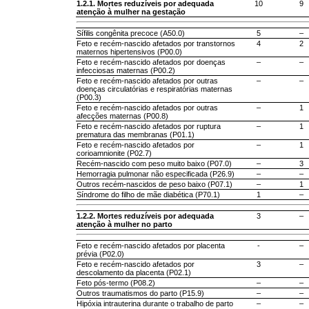
1.2.1. Mortes reduzíveis por adequada
10
9
atenção à mulher na gestação
Sífilis congênita precoce (A50.0)
5
–
Feto e recém-nascido afetados por transtornos
4
2
maternos hipertensivos (P00.0)
Feto e recém-nascido afetados por doenças
–
–
infecciosas maternas (P00.2)
Feto e recém-nascido afetados por outras
–
–
doenças circulatórias e respiratórias maternas
(P00.3)
Feto e recém-nascido afetados por outras
–
1
afecções maternas (P00.8)
Feto e recém-nascido afetados por ruptura
–
1
prematura das membranas (P01.1)
Feto e recém-nascido afetados por
–
1
corioamnionite (P02.7)
Recém-nascido com peso muito baixo (P07.0)
–
3
Hemorragia pulmonar não especificada (P26.9)
–
–
Outros recém-nascidos de peso baixo (P07.1)
–
1
Síndrome do filho de mãe diabética (P70.1)
1
–
1.2.2. Mortes reduzíveis por adequada
3
–
atenção à mulher no parto
Feto e recém-nascido afetados por placenta
-
–
prévia (P02.0)
Feto e recém-nascido afetados por
3
–
descolamento da placenta (P02.1)
Feto pós-termo (P08.2)
–
–
Outros traumatismos do parto (P15.9)
–
–
Hipóxia intrauterina durante o trabalho de parto
–
–