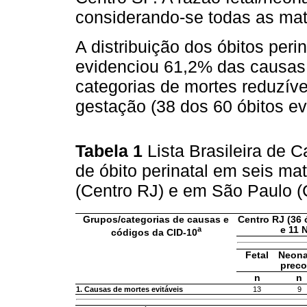
considerando-se todas as mat
A distribuição dos óbitos peri
evidenciou 61,2% das causas
categorias de mortes reduzív
gestação (38 dos 60 óbitos evi
Tabela 1
Lista Brasileira de 
de óbito perinatal em seis ma
(Centro RJ) e em São Paulo (
Grupos/categorias de causas e
Centro RJ (36 
a
e 11 
códigos da CID-10
Fetal
Neona
prec
n
n
1. Causas de mortes evitáveis
13
9