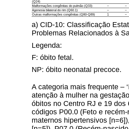
(Q24)
Malformações congênitas do pulmão (Q33)
–
–
Agenesia bilateral do rim (Q60.1)
–
–
Outras malformações congênitas (Q80-Q89)
1
–
a) CID-10: Classificação Esta
Problemas Relacionados à S
Legenda:
F: óbito fetal.
NP: óbito neonatal precoce.
A categoria mais frequente – 
atenção à mulher na gestação’
óbitos no Centro RJ e 19 dos
códigos P00.0 (Feto e recém-
maternos hipertensivos [n=6]),
[n=5]), P07.0 (Recém-nascido