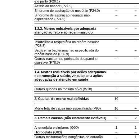
e o parto (P20.1)
Asfixia ao nascer (P21.9)
–
–
Síndrome de aspiração de mecônio (P24.0)
–
–
Síndrome de aspiração neonatal não
–
–
especificada (P24.9)
1.2.3. Mortes reduzíveis por adequada
–
–
atenção ao feto e ao recém-nascido
Insuficiência respiratória do recém-nascido
–
–
(P28.5)
Septicemia bacteriana não especificada do
–
–
recém-nascido (P36.9)
Outros transtornos perinatais do aparelho
–
–
digestivo (P78.8)
1.4. Mortes reduzíveis por ações adequadas
–
–
de promoção à saúde, vinculadas a ações
adequadas de atenção em saúde
Outras quedas no mesmo nível (W18)
–
–
2. Causas de morte mal definidas
10
–
Morte fetal de causa não especificada (P95)
10
–
3. Demais causas (não claramente evitáveis)
2
2
Anencefalia e similares (Q00)
1
1
Hidrocefalia (Q03)
–
–
Outras malformações congênitas do coração
–
1