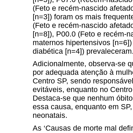
(Feto e recém-nascido afetad
[n=3]) foram os mais frequent
(Feto e recém-nascido afetad
[n=8]), P00.0 (Feto e recém-n
maternos hipertensivos [n=6])
diabética [n=4]) prevaleceram
Adicionalmente, observa-se q
por adequada atenção à mulhe
Centro SP, sendo responsável
evitáveis, enquanto no Centro
Destaca-se que nenhum óbito 
essa causa, enquanto em SP, f
neonatais.
As ‘Causas de morte mal defin