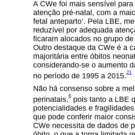
A CWe foi mais sensível para 
atenção pré-natal, com a maio
fetal anteparto’. Pela LBE, m
reduzível por adequada atenç
ficaram alocados no grupo de 
Outro destaque da CWe é a ca
majoritária entre óbitos neonat
considerando-se o aumento da
21
no período de 1995 a 2015.
Não há consenso sobre a melh
6
perinatais,
pois tanto a LBE
potencialidades e fragilidade
que pode conferir maior consis
CWe necessita de dados de pr
óbito, o que a torna limitada