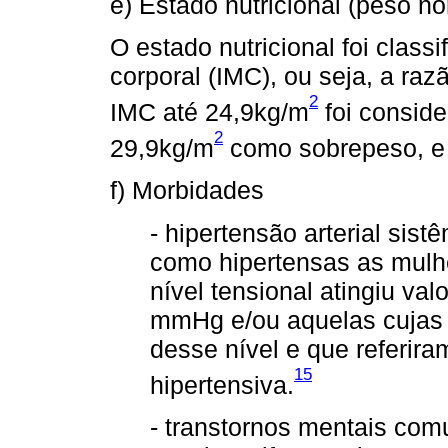
e) Estado nutricional (peso n
O estado nutricional foi clas
corporal (IMC), ou seja, a raz
2
IMC até 24,9kg/m
foi consid
2
29,9kg/m
como sobrepeso, e
f) Morbidades
- hipertensão arterial sist
como hipertensas as mulh
nível tensional atingiu val
mmHg e/ou aquelas cujas
desse nível e que referir
15
hipertensiva.
- transtornos mentais com