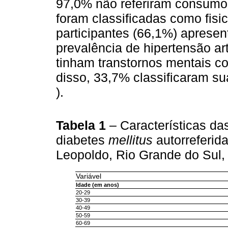
97,0% não referiram consumo
foram classificadas como fisi
participantes (66,1%) aprese
prevalência de hipertensão ar
tinham transtornos mentais c
disso, 33,7% classificaram s
).
Tabela 1
– Características da
diabetes
mellitus
autorreferid
Leopoldo, Rio Grande do Sul
Variável
Idade (em anos)
20-29
30-39
40-49
50-59
60-69