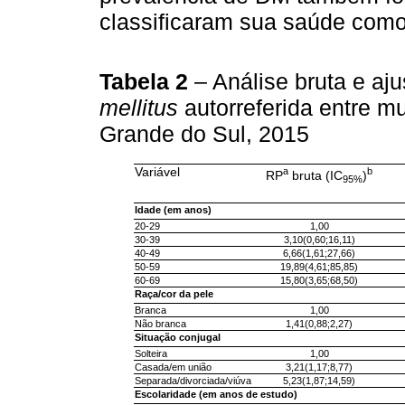
classificaram sua saúde como
Tabela 2
– Análise bruta e aj
mellitus
autorreferida entre m
Grande do Sul, 2015
Variável
a
b
RP
bruta (IC
)
95%
Idade (em anos)
20-29
1,00
30-39
3,10(0,60;16,11)
40-49
6,66(1,61;27,66)
50-59
19,89(4,61;85,85)
60-69
15,80(3,65;68,50)
Raça/cor da pele
Branca
1,00
Não branca
1,41(0,88;2,27)
Situação conjugal
Solteira
1,00
Casada/em união
3,21(1,17;8,77)
Separada/divorciada/viúva
5,23(1,87;14,59)
Escolaridade (em anos de estudo)