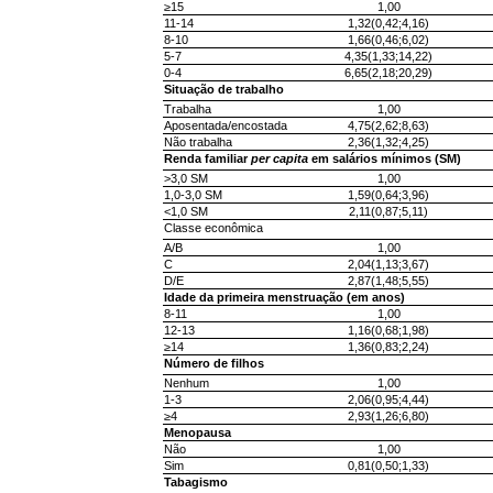
≥15
1,00
11-14
1,32(0,42;4,16)
8-10
1,66(0,46;6,02)
5-7
4,35(1,33;14,22)
0-4
6,65(2,18;20,29)
Situação de trabalho
Trabalha
1,00
Aposentada/encostada
4,75(2,62;8,63)
Não trabalha
2,36(1,32;4,25)
Renda familiar
per capita
em salários mínimos (SM)
>3,0 SM
1,00
1,0-3,0 SM
1,59(0,64;3,96)
<1,0 SM
2,11(0,87;5,11)
Classe econômica
A/B
1,00
C
2,04(1,13;3,67)
D/E
2,87(1,48;5,55)
Idade da primeira menstruação (em anos)
8-11
1,00
12-13
1,16(0,68;1,98)
≥14
1,36(0,83;2,24)
Número de filhos
Nenhum
1,00
1-3
2,06(0,95;4,44)
≥4
2,93(1,26;6,80)
Menopausa
Não
1,00
Sim
0,81(0,50;1,33)
Tabagismo