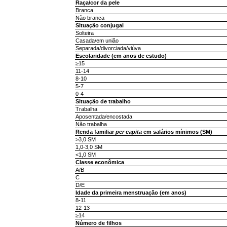
Raça/cor da pele
Branca
Não branca
Situação conjugal
Solteira
Casada/em união
Separada/divorciada/viúva
Escolaridade (em anos de estudo)
≥15
11-14
8-10
5-7
0-4
Situação de trabalho
Trabalha
Aposentada/encostada
Não trabalha
Renda familiar
per capita
em salários mínimos (SM)
>3,0 SM
1,0-3,0 SM
<1,0 SM
Classe econômica
A/B
C
D/E
Idade da primeira menstruação (em anos)
8-11
12-13
≥14
Número de filhos