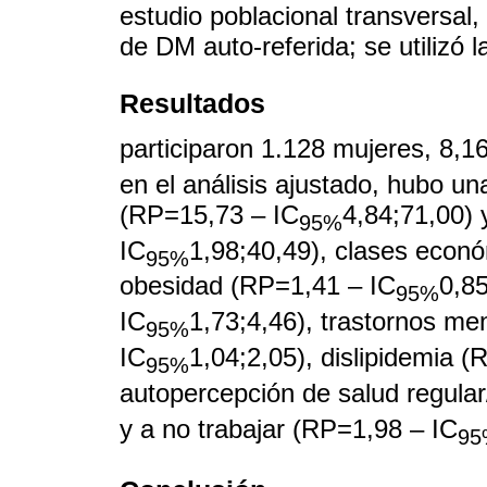
estudio poblacional transversal
de DM auto-referida; se utilizó 
Resultados
participaron 1.128 mujeres, 8,1
en el análisis ajustado, hubo u
(RP=15,73 – IC
4,84;71,00)
95%
IC
1,98;40,49), clases econ
95%
obesidad (RP=1,41 – IC
0,85
95%
IC
1,73;4,46), trastornos m
95%
IC
1,04;2,05), dislipidemia 
95%
autopercepción de salud regular
y a no trabajar (RP=1,98 – IC
95