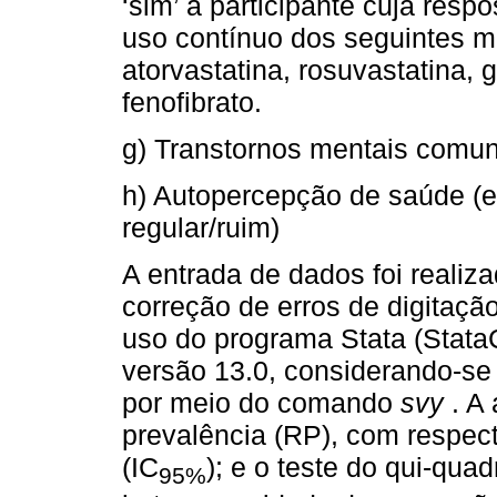
‘sim’ a participante cuja resp
uso contínuo dos seguintes m
atorvastatina, rosuvastatina, g
fenofibrato.
g) Transtornos mentais comun
h) Autopercepção de saúde (e
regular/ruim)
A entrada de dados foi realiza
correção de erros de digitaçã
uso do programa Stata (Stata
versão 13.0, considerando-se 
por meio do comando
svy
. A 
prevalência (RP), com respect
(IC
); e o teste do qui-qua
95%