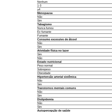
Nenhum
1-3
≥4
Menopausa
Não
Sim
Tabagismo
Nunca fumou
Ex-fumante
Fumante
Consumo excessivo de álcool
Não
Sim
Atividade física no lazer
Sim
Não
Estado nutricional
Peso normal
Sobrepeso
Obesidade
Hipertensão arterial sistêmica
Não
Sim
Transtornos mentais comuns
Não
Sim
Dislipidemia
Não
Sim
Autopercepção de saúde