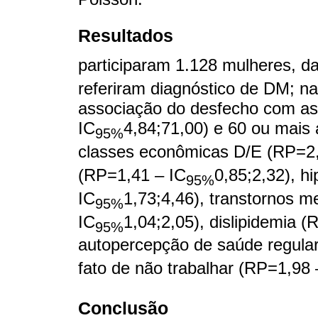
Resultados
participaram 1.128 mulheres, d
referiram diagnóstico de DM; na 
associação do desfecho com as
IC
4,84;71,00) e 60 ou mais
95%
classes econômicas D/E (RP=2,
(RP=1,41 – IC
0,85;2,32), h
95%
IC
1,73;4,46), transtornos 
95%
IC
1,04;2,05), dislipidemia 
95%
autopercepção de saúde regular
fato de não trabalhar (RP=1,98 
Conclusão