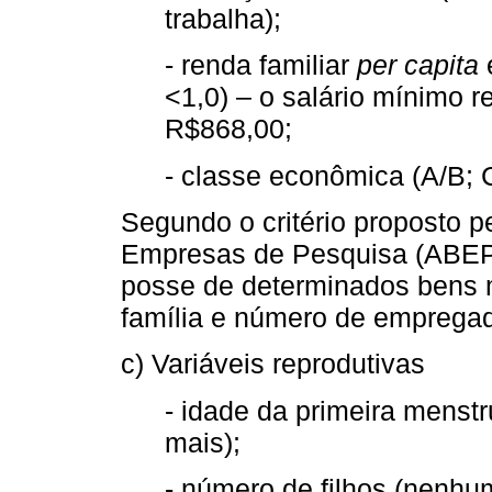
trabalha);
- renda familiar
per capita
e
<1,0) – o salário mínimo r
R$868,00;
- classe econômica (A/B; C
Segundo o critério proposto p
Empresas de Pesquisa (ABEP),
posse de determinados bens m
família e número de emprega
c) Variáveis reprodutivas
- idade da primeira menst
mais);
- número de filhos (nenhum