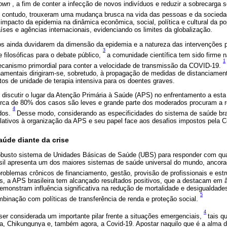
own
, a fim de conter a infecção de novos indivíduos e reduzir a sobrecarga 
, contudo, trouxeram uma mudança brusca na vida das pessoas e da socied
 impacto da epidemia na dinâmica econômica, social, política e cultural da p
ses e agências internacionais, evidenciando os limites da globalização.
os ainda duvidarem da dimensão da epidemia e a natureza das intervenções 
3
e filosóficas para o debate público,
a comunidade científica tem sido firme
1
canismo primordial para conter a velocidade de transmissão da COVID-19.
namentais dirigiram-se, sobretudo, à propagação de medidas de distanciamen
itos de unidade de terapia intensiva para os doentes graves.
o discutir o lugar da Atenção Primária à Saúde (APS) no enfrentamento a es
rca de 80% dos casos são leves e grande parte dos moderados procuram a r
4
dos.
Desse modo, considerando as especificidades do sistema de saúde bra
elativos à organização da APS e seu papel face aos desafios impostos pela C
aúde diante da crise
 robusto sistema de Unidades Básicas de Saúde (UBS) para responder com qua
sil apresenta um dos maiores sistemas de saúde universal do mundo, ancor
oblemas crônicos de financiamento, gestão, provisão de profissionais e est
 a APS brasileira tem alcançado resultados positivos, que a destacam em â
emonstram influência significativa na redução de mortalidade e desigualdade
5
mbinação com políticas de transferência de renda e proteção social.
4
r considerada um importante pilar frente a situações emergenciais,
tais q
la, Chikungunya e, também agora, a Covid-19. Apostar naquilo que é a alma 