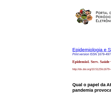
Epidemiologia e 
Print version
ISSN
1679-497
Epidemiol. Serv. Saúde
http://dx.doi.org/10.5123/s16
Qual o papel da A
pandemia provoca