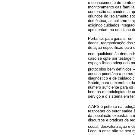
o conhecimento do territóri
monitoramento das família
contenção da pandemia, q
oriundos do isolamento soc
doméstica, alcoolismo e a
exigindo cuidados integra
apresentam no cotidiano d
Portanto, para garantir u
dados, reorganização dos s
de ação específicas para 
com qualidade às demanda
caso se opte por testagem
espaço físico adequado pa
protocolos bem definidos 
acesso prioritário a outro
diagnóstico e de cuidado c
Saúde, para o exercício da
número suficiente para os 
bem as metodologias de ac
serviço e o sistema em te
A APS é potente na reduç
respostas do setor saúde à
da população expostas a 
discursos e práticas de re
social, desvalorização e d
Logo, a crise não se resum