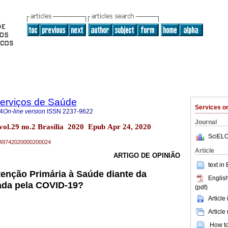
Serviços de Saúde
Services 
4
On-line version
ISSN
2237-9622
Journal
 vol.29 no.2 Brasília 2020 Epub Apr 24, 2020
SciELO
79-49742020000200024
Article
ARTIGO DE OPINIÃO
text in
tenção Primária à Saúde diante da
English
da pela COVID-19?
(pdf)
Article
Article
How to 