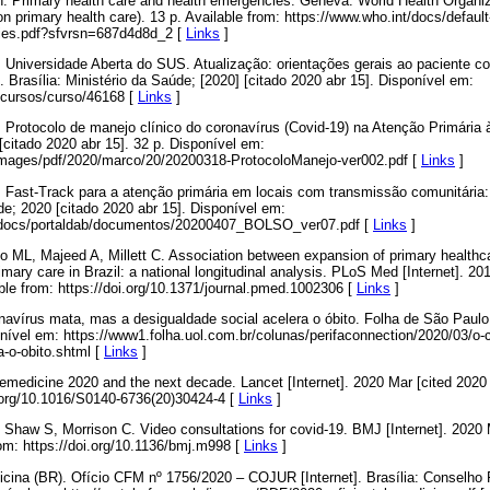
n. Primary health care and health emergencies. Geneva: World Health Organiz
on primary health care). 13 p. Available from: https://www.who.int/docs/defaul
ies.pdf?sfvrsn=687d4d8d_2 [
Links
]
). Universidade Aberta do SUS. Atualização: orientações gerais ao paciente
. Brasília: Ministério da Saúde; [2020] [citado 2020 abr 15]. Disponível em:
/cursos/curso/46168 [
Links
]
. Protocolo de manejo clínico do coronavírus (Covid-19) na Atenção Primária à 
[citado 2020 abr 15]. 32 p. Disponível em:
images/pdf/2020/marco/20/20200318-ProtocoloManejo-ver002.pdf [
Links
]
. Fast-Track para a atenção primária em locais com transmissão comunitária: f
úde; 2020 [citado 2020 abr 15]. Disponível em:
b/docs/portaldab/documentos/20200407_BOLSO_ver07.pdf [
Links
]
to ML, Majeed A, Millett C. Association between expansion of primary healthcar
imary care in Brazil: a national longitudinal analysis. PLoS Med [Internet]. 2
ble from: https://doi.org/10.1371/journal.pmed.1002306 [
Links
]
navírus mata, mas a desigualdade social acelera o óbito. Folha de São Paulo 
onível em: https://www1.folha.uol.com.br/colunas/perifaconnection/2020/03/o
a-o-obito.shtml [
Links
]
emedicine 2020 and the next decade. Lancet [Internet]. 2020 Mar [cited 2020
i.org/10.1016/S0140-6736(20)30424-4 [
Links
]
 Shaw S, Morrison C. Video consultations for covid-19. BMJ [Internet]. 2020 
om: https://doi.org/10.1136/bmj.m998 [
Links
]
icina (BR). Ofício CFM nº 1756/2020 – COJUR [Internet]. Brasília: Conselho 