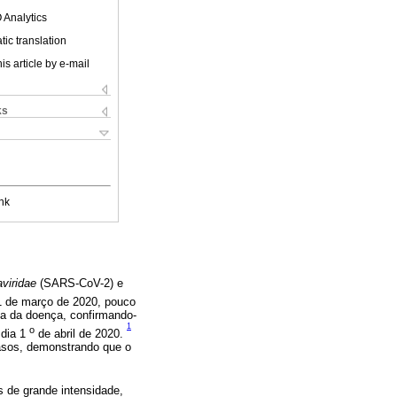
 Analytics
ic translation
is article by e-mail
ks
nk
viridae
(SARS-CoV-2) e
1 de março de 2020, pouco
a da doença, confirmando-
1
o
 dia 1
de abril de 2020.
asos, demonstrando que o
 de grande intensidade,