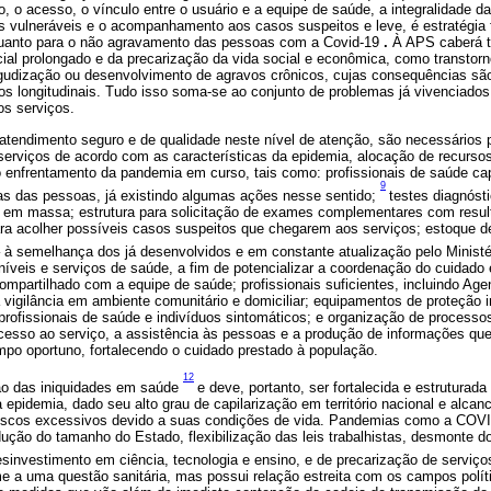
o, o acesso, o vínculo entre o usuário e a equipe de saúde, a integralidade da
s vulneráveis e o acompanhamento aos casos suspeitos e leve, é estratégia 
uanto para o não agravamento das pessoas com a Covid-19
.
À APS caberá t
ial prolongado e da precarização da vida social e econômica, como transtorn
gudização ou desenvolvimento de agravos crônicos, cujas consequências são d
dos longitudinais. Tudo isso soma-se ao conjunto de problemas já vivenciado
os serviços.
m atendimento seguro e de qualidade neste nível de atenção, são necessário
erviços de acordo com as características da epidemia, alocação de recursos 
o enfrentamento da pandemia em curso, tais como: profissionais de saúde ca
9
s das pessoas, já existindo algumas ações nesse sentido;
testes diagnóst
 em massa; estrutura para solicitação de exames complementares com resu
ra acolher possíveis casos suspeitos que chegarem aos serviços; estoque d
– à semelhança dos já desenvolvidos e em constante atualização pelo Minist
s níveis e serviços de saúde, a fim de potencializar a coordenação do cuidado
ompartilhado com a equipe de saúde; profissionais suficientes, incluindo Ag
 vigilância em ambiente comunitário e domiciliar; equipamentos de proteção 
profissionais de saúde e indivíduos sintomáticos; e organização de processos
esso ao serviço, a assistência às pessoas e a produção de informações que
mpo oportuno, fortalecendo o cuidado prestado à população.
12
ão das iniquidades em saúde
e deve, portanto, ser fortalecida e estruturad
 epidemia, dado seu alto grau de capilarização em território nacional e alca
riscos excessivos devido a suas condições de vida. Pandemias como a CO
dução do tamanho do Estado, flexibilização das leis trabalhistas, desmonte d
esinvestimento em ciência, tecnologia e ensino, e de precarização de serviç
e a uma questão sanitária, mas possui relação estreita com os campos polít