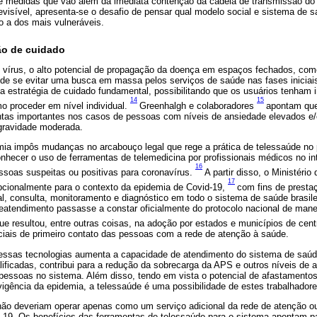
e medidas que vão além da imediata contenção da cadeia de transmissão d
visível, apresenta-se o desafio de pensar qual modelo social e sistema de s
o a dos mais vulneráveis.
o de cuidado
o vírus, o alto potencial de propagação da doença em espaços fechados, com
 de se evitar uma busca em massa pelos serviços de saúde nas fases iniciai
 estratégia de cuidado fundamental, possibilitando que os usuários tenham i
14
15
 proceder em nível individual.
Greenhalgh e colaboradores
apontam que
tas importantes nos casos de pessoas com níveis de ansiedade elevados e/
gravidade moderada.
mia impôs mudanças no arcabouço legal que rege a prática de telessaúde no 
nhecer o uso de ferramentas de telemedicina por profissionais médicos no intu
16
ssoas suspeitas ou positivas para coronavírus.
A partir disso, o Ministéri
17
pcionalmente para o contexto da epidemia de Covid-19,
com fins de presta
ial, consulta, monitoramento e diagnóstico em todo o sistema de saúde brasile
eatendimento passasse a constar oficialmente do protocolo nacional de mane
ue resultou, entre outras coisas, na adoção por estados e municípios de cent
ais de primeiro contato das pessoas com a rede de atenção à saúde.
ssas tecnologias aumenta a capacidade de atendimento do sistema de saúde,
ificadas, contribui para a redução da sobrecarga da APS e outros níveis de a
pessoas no sistema. Além disso, tendo em vista o potencial de afastamentos
 vigência da epidemia, a telessaúde é uma possibilidade de estes trabalhado
 não deveriam operar apenas como um serviço adicional da rede de atenção o
-19. Os benefícios das ferramentas de telessaúde para o sistema apontam pa