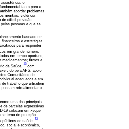
 assistência, o
fundamental tanto para a
ambém abordar problemas
os mentais, violência
e difícil previsão,
s pelas pessoas e que se
s planejamento baseado em
financeiros e estratégias
pacitados para responder
icos em grande número,
ltados em tempo oportuno;
e medicamentos; fluxos e
10
ério da Saúde,
com
 exercido pela APS; apoio
entes Comunitários de
individual adequados e em
 de trabalho que articulem
 possam retroalimentar o
a como uma das principais
nce de parcelas expressivas
VID-19 colocam em xeque
o sistema de proteção
13
os públicos de saúde.
ico, social e econômico,