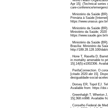
. World Health Organizatio
Apr 15]. (Technical series 
care-conference/emergenc
. Ministério da Saúde (BR
Primária à Saúde [Internet]
https://www.unasus.gov.br
. Ministério da Saúde (BR)
Ministério da Saúde; 2020 
https://www.saude.gov.br/
. Ministério da Saúde (BR)
Brasília: Ministério da Sa
http://189.28.128.100/da
. Hone T, Rasella D, Barre
in mortality amenable to pr
15];14(5):e1002306. Availa
. PerifaConnection. O coro
[citado 2020 abr 15]. Disp
desigualdade-social-aceler
. Dorsey ER, Topol EJ. Tel
Available from: https://do
. Greenhalgh T, Wherton J,
15];368:m998. Available fr
. Conselho Federal de Med