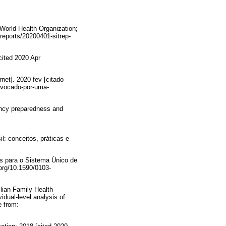
 World Health Organization;
-reports/20200401-sitrep-
cited 2020 Apr
et]. 2020 fev [citado
rovocado-por-uma-
gency preparedness and
: conceitos, práticas e
os para o Sistema Único de
.org/10.1590/0103-
lian Family Health
idual-level analysis of
e from: