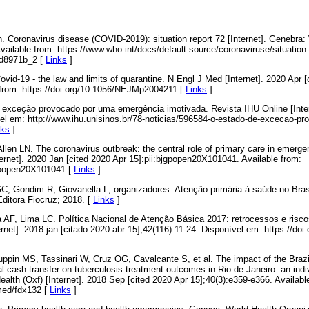
n. Coronavirus disease (COVID-2019): situation report 72 [Internet]. Genebra:
vailable from: https://www.who.int/docs/default-source/coronaviruse/situation
dd8971b_2 [
Links
]
id-19 - the law and limits of quarantine. N Engl J Med [Internet]. 2020 Apr [
 from: https://doi.org/10.1056/NEJMp2004211 [
Links
]
exceção provocado por uma emergência imotivada. Revista IHU Online [Intern
el em: http://www.ihu.unisinos.br/78-noticias/596584-o-estado-de-excecao-p
nks
]
Allen LN. The coronavirus outbreak: the central role of primary care in emer
net]. 2020 Jan [cited 2020 Apr 15]:pii:bjgpopen20X101041. Available from:
jgpopen20X101041 [
Links
]
 Gondim R, Giovanella L, organizadores. Atenção primária à saúde no Brasil
Editora Fiocruz; 2018. [
Links
]
AF, Lima LC. Política Nacional de Atenção Básica 2017: retrocessos e risc
net]. 2018 jan [citado 2020 abr 15];42(116):11-24. Disponível em: https://doi
uppin MS, Tassinari W, Cruz OG, Cavalcante S, et al. The impact of the Brazi
l cash transfer on tuberculosis treatment outcomes in Rio de Janeiro: an indiv
alth (Oxf) [Internet]. 2018 Sep [cited 2020 Apr 15];40(3):e359-e366. Availabl
med/fdx132 [
Links
]