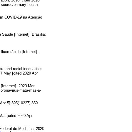
ation; 2018 [cited 2020
t-source/primary-health-
 com COVID-19 na Atenção
Saúde [Internet]. Brasília:
luxo rápido [Internet].
e and racial inequalities
017 May [cited 2020 Apr
[Internet]. 2020 Mar
-coronavirus-mata-mas-a-
 Apr 5];395(10227):859.
Mar [cited 2020 Apr
Federal de Medicina; 2020