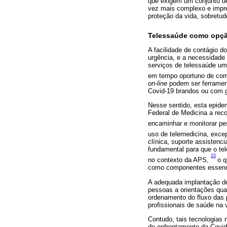
que exigem um conjunto d
vez mais complexo e impre
proteção da vida, sobretud
Telessaúde como opçã
A facilidade de contágio d
urgência, e a necessidade
serviços de telessaúde uma
em tempo oportuno de como
on-line
podem ser ferramen
Covid-19 brandos ou com 
Nesse sentido, esta epide
Federal de Medicina a reco
encaminhar e monitorar pe
uso de telemedicina, exce
clínica, suporte assistenc
fundamental para que o tel
10
no contexto da APS,
o q
como componentes essenci
A adequada implantação de
pessoas a orientações qual
ordenamento do fluxo das 
profissionais de saúde na
Contudo, tais tecnologias
de enfrentamento da Covid