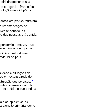
social da doença e sua
2
ade em geral.
Para além
opulação mundial pôs a
postas em prática trazerem
 na recomendação do
Nesse sentido, as
to das pessoas e à corrida
ta pandemia, uma vez que
ede básica como primeiro
sileiro, pretendemos
ovid-19 no país.
lidade a situações de
ado em extensa rede de
5
ruturação dos serviços.
mbito internacional. Há
s em saúde, o que tende a
uais as epidemias de
da atenção primária, como