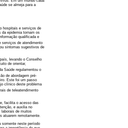
o vírus. Em um mundo cada
aúde se almeja para a
o hospitais e serviços de
s da epidemia tornam os
nformação qualificada e
 serviços de atendimento
ou sintomas sugestivos de
país, levando o Conselho
ito de orientar,
o da Saúde regulamentou o
ção de abordagem pré-
iro. Este foi um passo
jo clínico deste problema
rais de teleatendimento
 facilita o acesso das
tenção, e auxilia no
 laborais de muitos
res atuarem remotamente.
u somente neste período
ra a importância de que