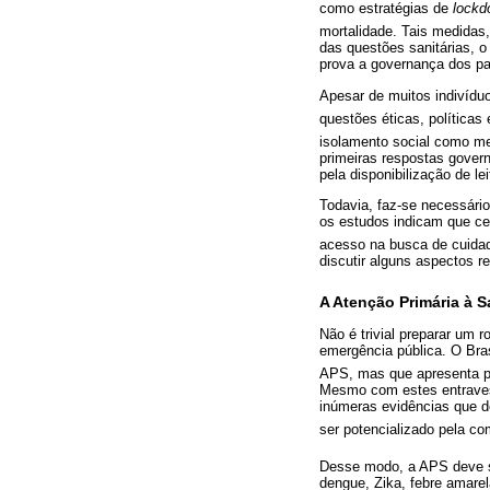
como estratégias de
lockd
mortalidade. Tais medidas
das questões sanitárias, o
prova a governança dos paí
Apesar de muitos indivídu
questões éticas, políticas 
isolamento social como me
primeiras respostas gover
pela disponibilização de le
Todavia, faz-se necessári
os estudos indicam que ce
acesso na busca de cuida
discutir alguns aspectos r
A Atenção Primária à S
Não é trivial preparar um
emergência pública. O Bra
APS, mas que apresenta pr
Mesmo com estes entraves,
inúmeras evidências que d
ser potencializado pela co
Desse modo, a APS deve se
dengue, Zika, febre amare