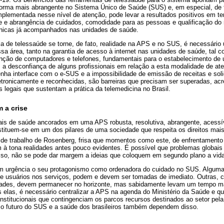
orma mais abrangente no Sistema Único de Saúde (SUS) e, em especial, de 
plementada nesse nível de atenção, pode levar a resultados positivos em t
ade e abrangência de cuidados, comodidade para as pessoas e qualificação d
ônicas já acompanhados nas unidades de saúde.
ia de telessaúde se torne, de fato, realidade na APS e no SUS, é necessári
ssa área, tanto na garantia de acesso à internet nas unidades de saúde, tal
enção de computadores e telefones, fundamentais para o estabelecimento d
do, a desconfiança de alguns profissionais em relação a esta modalidade de at
tenha interface com o e-SUS e a impossibilidade de emissão de receitas e so
tronicamente e reconhecidas, são barreiras que precisam ser superadas, ac
 legais que sustentam a prática da telemedicina no Brasil.
 a crise
ais de saúde ancorados em uma APS robusta, resolutiva, abrangente, acessíve
stituem-se em um dos pilares de uma sociedade que respeita os direitos mai
r de trabalho de Rosenberg, frisa que momentos como este, de enfrentament
 à tona realidades antes pouco evidentes. É possível que problemas globai
isso, não se pode dar margem a ideias que coloquem em segundo plano a vi
m urgência o seu protagonismo como ordenadora do cuidado no SUS. Algum
de usuários nos serviços, podem e devem ser tomadas de imediato. Outras, 
nidades, devem permanecer no horizonte, mas sabidamente levam um tempo m
 elas, é necessário centralizar a APS na agenda do Ministério da Saúde e q
stitucionais que contingenciam os parcos recursos destinados ao setor pel
 o futuro do SUS e a saúde dos brasileiros também dependem disso.