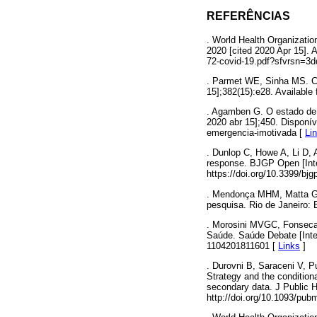
REFERÊNCIAS
. World Health Organizatio
2020 [cited 2020 Apr 15]. A
72-covid-19.pdf?sfvrsn=3
. Parmet WE, Sinha MS. Cov
15];382(15):e28. Available
. Agamben G. O estado de 
2020 abr 15];450. Disponív
emergencia-imotivada [
Li
. Dunlop C, Howe A, Li D, 
response. BJGP Open [Inter
https://doi.org/10.3399/b
. Mendonça MHM, Matta GC,
pesquisa. Rio de Janeiro: 
. Morosini MVGC, Fonseca 
Saúde. Saúde Debate [Inter
1104201811601 [
Links
]
. Durovni B, Saraceni V, P
Strategy and the conditiona
secondary data. J Public He
http://doi.org/10.1093/pub