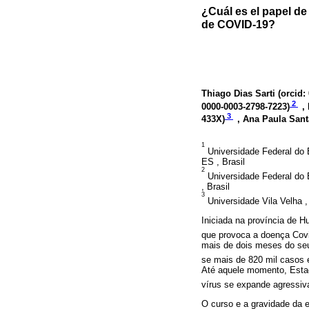
¿Cuál es el papel de
de COVID-19?
Thiago Dias Sarti (
orcid:
2
0000-0003-2798-7223
)
,
3
433X
)
, Ana Paula San
1
Universidade Federal do E
ES , Brasil
2
Universidade Federal do 
, Brasil
3
Universidade Vila Velha ,
Iniciada na província de H
que provoca a doença Cov
mais de dois meses do seu
se mais de 820 mil casos 
Até aquele momento, Esta
vírus se expande agressiv
O curso e a gravidade da 