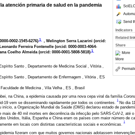
 la atención primaria de salud en la pandemia
SciELO
Automat
Send th
Indicators
Related lin
1
 0000-0002-1545-6276
)
, Welington Serra Lazarini (
orcid:
Share
 Leonardo Ferreira Fontenelle (
orcid: 0000-0003-4064-
1
tana Coelho Almeida (
orcid: 0000-0001-5808-5818
)
More
More
spírito Santo , Departamento de Medicina Social , Vitória ,
Permali
Espírito Santo , Departamento de Enfermagem , Vitória , ES
 Faculdade de Medicina , Vila Velha , ES , Brasil
ubei, na China, a epidemia causada por uma nova cepa viral da família
Corona
1
id-19 vem se disseminando rapidamente por todos os continentes.
No dia 1
 início, a Organização Mundial da Saúde (OMS) declarou estado de pandemi
e mais de 40 mil mortes em decorrência da infecção pelo SARS-CoV-2, até o
dos Unidos, Itália, Espanha e China eram os países com maior número de c
1
amente em locais com distintas características sociais e econômicas.
epidemia fizeram com que muitos governos nacionais adotassem intervenções