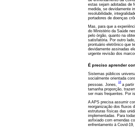
estas sejam adotadas de f
medida, se devidamente im
resolubilidade, integralid
portadores de doenças cr
Mas, para que a experiênc
do Ministério da Saúde ne
pelo órgão, quanto na obt
satisfatória. Por outro la
prontuário eletrônico que 
devidamente assinadas ele
urgente revisão dos marcos
É preciso aprender com
Sistemas públicos univers
socialmente orientada con
18
pessoas. Jones,
a parti
tamanha proporção, trazem
ser mais frequentes. Por 
A APS precisa assumir co
reorganização dos fluxos 
estruturas físicas das u
implementadas. Para todas
asfixiado com emendas con
enfrentamento à Covid-19,