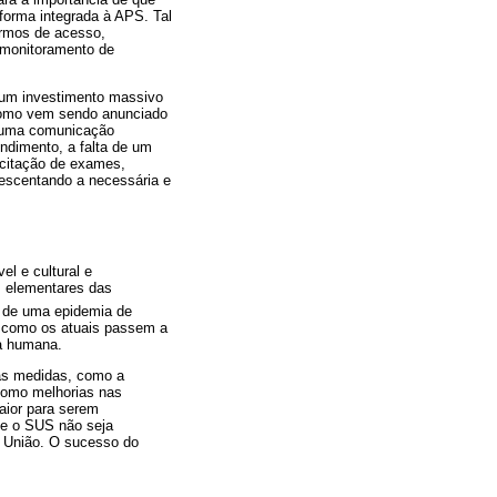
forma integrada à APS. Tal
ermos de acesso,
o monitoramento de
o um investimento massivo
 como vem sendo anunciado
e uma comunicação
endimento, a falta de um
licitação de exames,
rescentando a necessária e
l e cultural e
s elementares das
o de uma epidemia de
s como os atuais passem a
da humana.
as medidas, como a
como melhorias nas
aior para serem
ue o SUS não seja
a União. O sucesso do