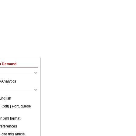
on Demand
 Analytics
English
 (pdf)
| Portuguese
 in xml format
 references
cite this article