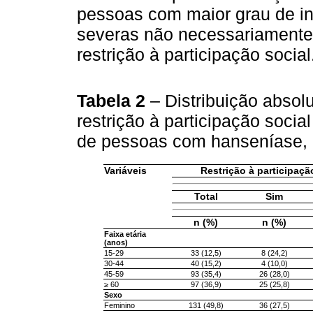
pessoas com maior grau de in
severas não necessariamente
restrição à participação social
Tabela 2
– Distribuição absol
restrição à participação socia
de pessoas com hanseníase, 
Variáveis
Restrição à participaçã
Total
Sim
n (%)
n (%)
Faixa etária
(anos)
15-29
33 (12,5)
8 (24,2)
30-44
40 (15,2)
4 (10,0)
45-59
93 (35,4)
26 (28,0)
≥ 60
97 (36,9)
25 (25,8)
Sexo
Feminino
131 (49,8)
36 (27,5)