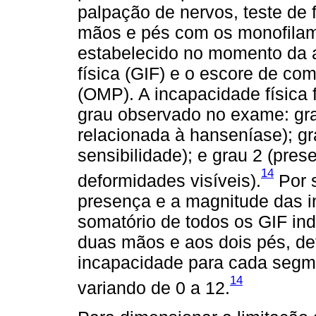
palpação de nervos, teste de f
mãos e pés com os monofilam
estabelecido no momento da a
física (GIF) e o escore de c
(OMP). A incapacidade física 
grau observado no exame: gr
relacionada à hanseníase); gr
sensibilidade); e grau 2 (pre
14
deformidades visíveis).
Por 
presença e a magnitude das in
somatório de todos os GIF ind
duas mãos e aos dois pés, d
incapacidade para cada segme
14
variando de 0 a 12.