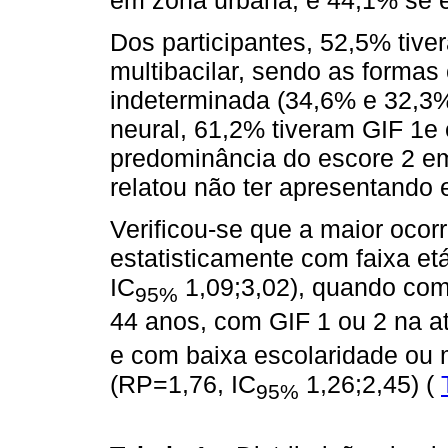
Dos participantes, 52,5% tive
multibacilar, sendo as formas
indeterminada (34,6% e 32,3%
neural, 61,2% tiveram GIF 1e
predominância do escore 2 e
relatou não ter apresentando 
Verificou-se que a maior ocor
estatisticamente com faixa et
IC
1,09;3,02), quando comp
95%
44 anos, com GIF 1 ou 2 na a
e com baixa escolaridade ou
(RP=1,76, IC
1,26;2,45) (
95%