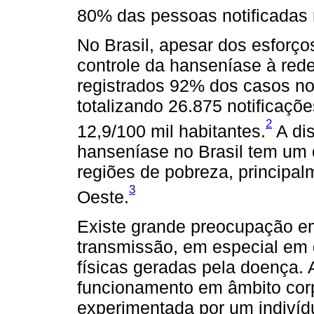
80% das pessoas notificadas
No Brasil, apesar dos esforç
controle da hanseníase à red
registrados 92% dos casos no
totalizando 26.875 notificaçõ
2
12,9/100 mil habitantes.
A dis
hanseníase no Brasil tem um c
regiões de pobreza, principal
3
Oeste.
Existe grande preocupação em
transmissão, em especial em 
físicas geradas pela doença. 
funcionamento em âmbito corpo
experimentada por um indiví