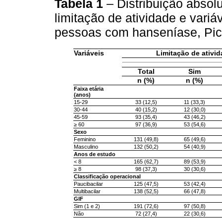
Tabela 1
– Distribuição absol
limitação de atividade e variá
pessoas com hanseníase, Pic
Variáveis
Limitação de ativi
Total
Sim
n (%)
n (%)
Faixa etária
(anos)
15-29
33 (12,5)
11 (33,3)
30-44
40 (15,2)
12 (30,0)
45-59
93 (35,4)
43 (46,2)
≥ 60
97 (36,9)
53 (54,6)
Sexo
Feminino
131 (49,8)
65 (49,6)
Masculino
132 (50,2)
54 (40,9)
Anos de estudo
< 8
165 (62,7)
89 (53,9)
≥ 8
98 (37,3)
30 (30,6)
Classificação operacional
Paucibacilar
125 (47,5)
53 (42,4)
Multibacilar
138 (52,5)
66 (47,8)
GIF
Sim (1 e 2)
191 (72,6)
97 (50,8)
Não
72 (27,4)
22 (30,6)