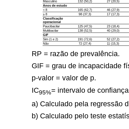
Masculino
132 (50,2)
27 (20,5)
Anos de estudo
< 8
165 (62,7)
46 (27,9)
≥ 8
98 (37,3)
17 (17,3)
Classificação
operacional
Paucibacilar
125 (47,5)
23 (18,4)
Multibacilar
138 (52,5)
40 (29,0)
GIF
Sim (1 e 2)
191 (72,6)
52 (27,2)
Não
72 (27,4)
11 (15,3)
RP = razão de prevalência.
GIF = grau de incapacidade fí
p-valor = valor de p.
IC
= intervalo de confianç
95%
a) Calculado pela regressão 
b) Calculado pelo teste estat