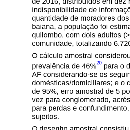
de 2016, distribuídos em dez 
indisponibilidade de informaçõ
quantidade de moradores dos
baiana, a população foi estim
quilombo, com dois adultos (
comunidade, totalizando 6.720
O cálculo amostral considerou
20
prevalência de 46%
para o 
AF considerando-se os seguint
domésticas/domiciliares; e o 
de 95%, erro amostral de 5 pon
vez para conglomerado, acré
para perdas e confundimento
sujeitos.
O desenho amostral consistiu