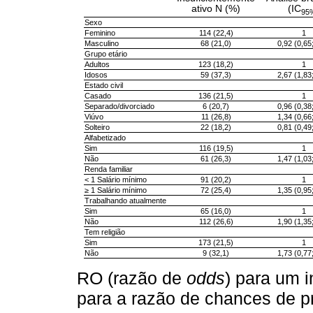
ativo N (%)
(IC
95
Sexo
Feminino
114 (22,4)
1
Masculino
68 (21,0)
0,92 (0,65
Grupo etário
Adultos
123 (18,2)
1
Idosos
59 (37,3)
2,67 (1,83
Estado civil
Casado
136 (21,5)
1
Separado/divorciado
6 (20,7)
0,96 (0,38
Viúvo
11 (26,8)
1,34 (0,66
Solteiro
22 (18,2)
0,81 (0,49
Alfabetizado
Sim
116 (19,5)
1
Não
61 (26,3)
1,47 (1,03
Renda familiar
< 1 Salário mínimo
91 (20,2)
1
≥ 1 Salário mínimo
72 (25,4)
1,35 (0,95
Trabalhando atualmente
Sim
65 (16,0)
1
Não
112 (26,6)
1,90 (1,35
Tem religião
Sim
173 (21,5)
1
Não
9 (32,1)
1,73 (0,77
RO (razão de
odds
) para um i
para a razão de chances de p