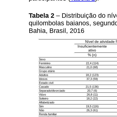
Tabela 2
– Distribuição do nív
quilombolas baianos, segundo
Bahia, Brasil, 2016
Nível de atividade 
Insuficientemente
ativo
% (n)
Sexo
Feminino
22,4 (114)
Masculino
21,0 (68)
Grupo etário
Adultos
18,2 (123)
Idosos
37,3 (59)
Estado civil
Casado
21,5 (136)
Separado/divorciado
20,7 (6)
Viúvo
26,8 (11)
Solteiro
18,2 (22)
Alfabetizado
Sim
19,5 (116)
Não
26,3 (61)
Renda familiar