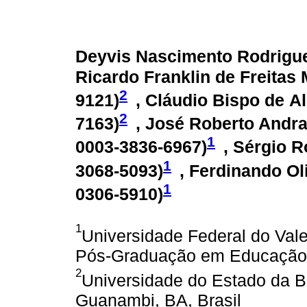
Deyvis Nascimento Rodrigue
Ricardo Franklin de Freitas 
2
9121
)
, Cláudio Bispo de A
2
7163
)
, José Roberto Andr
1
0003-3836-6967
)
, Sérgio R
1
3068-5093
)
, Ferdinando Ol
1
0306-5910
)
1
Universidade Federal do Val
Pós-Graduação em Educação Fí
2
Universidade do Estado da 
Guanambi, BA, Brasil