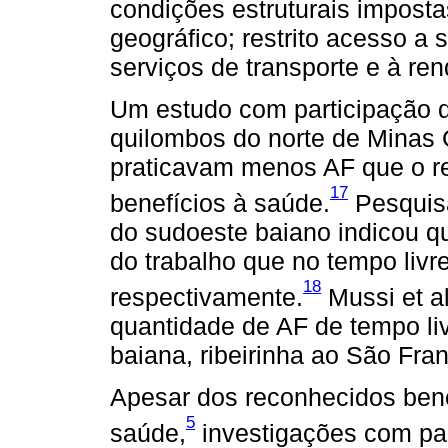
condições estruturais impost
geográfico; restrito acesso a
serviços de transporte e à ren
Um estudo com participação
quilombos do norte de Minas 
praticavam menos AF que o r
17
benefícios à saúde.
Pesquis
do sudoeste baiano indicou q
do trabalho que no tempo livr
18
respectivamente.
Mussi et al
quantidade de AF de tempo l
baiana, ribeirinha ao São Fran
Apesar dos reconhecidos bene
5
saúde,
investigações com par