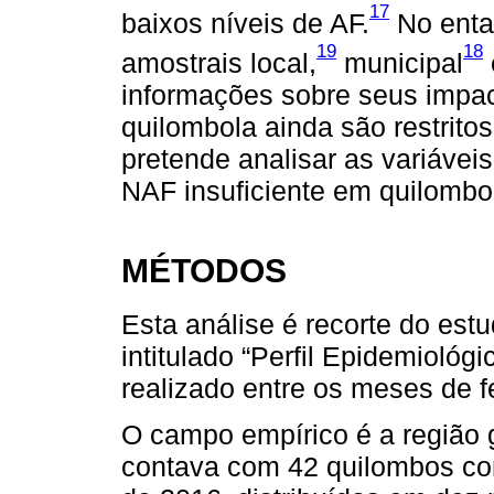
17
baixos níveis de AF.
No entan
19
18
amostrais local,
municipal
informações sobre seus impa
quilombola ainda são restrito
pretende analisar as variáve
NAF insuficiente em quilombo
MÉTODOS
Esta análise é recorte do est
intitulado “Perfil Epidemioló
realizado entre os meses de 
O campo empírico é a região 
contava com 42 quilombos con