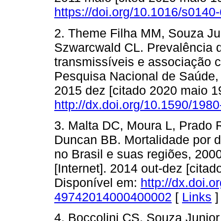
https://doi.org/10.1016/s014
2. Theme Filha MM, Souza J
Szwarcwald CL. Prevalência 
transmissíveis e associação 
Pesquisa Nacional de Saúde, 
2015 dez [citado 2020 maio 19
http://dx.doi.org/10.1590/19
3. Malta DC, Moura L, Prado 
Duncan BB. Mortalidade por d
no Brasil e suas regiões, 20
[Internet]. 2014 out-dez [cita
Disponível em:
http://dx.doi.
49742014000400002
[
Links
]
4. Boccolini CS, Souza Junior