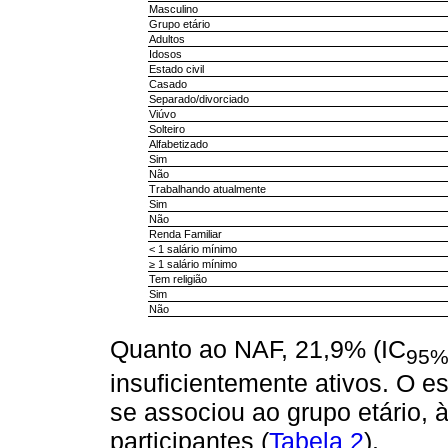
Masculino
Grupo etário
Adultos
Idosos
Estado civil
Casado
Separado/divorciado
Viúvo
Solteiro
Alfabetizado
Sim
Não
Trabalhando atualmente
Sim
Não
Renda Familiar
< 1 salário mínimo
≥ 1 salário mínimo
Tem religião
Sim
Não
Quanto ao NAF, 21,9% (IC
95
insuficientemente ativos. O es
se associou ao grupo etário, à
participantes (
Tabela 2
).