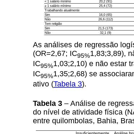
< 1 salário mínimo
20,2 (91)
≥ 1 salário mínimo
25,4 (72)
Trabalhando atualmente
Sim
16,0 (65)
Não
26,6 (112)
Tem religião
Sim
21,5 (173)
Não
32,1 (9)
As análises de regressão logí
(OR=2,67; IC
1,83;3,89), 
95%
IC
1,03;2,10) e não estar 
95%
IC
1,35;2,68) se associara
95%
ativo (
Tabela 3
).
Tabela 3
– Análise de regressã
do nível de atividade física (
entre quilombolas, Bahia, Bra
Insuficientemente
Análise b