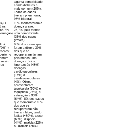
alguma comorbidade,
sendo diabetes a
mais comum (20%).
Todos os casos
tiveram pneumonia,
98% bilateral.
8%) +
15% manifestaram a
% na
doença grave;
 88,7%
23,7%, pelo menos
nternação)
uma comorbidade
(38% dos casos
graves).
%) +
63% dos casos que
70%) +
foram a óbito e 39%
enores;
dos que se
perto no
recuperaram tinham
 comum
pelo menos uma
, assim
doença crônica:
 de
hipertensão (48%),
doenças
cardiovasculares
(14%) e
cerebrovasculares
(4%). Óbitos
apresentaram
taquicardia (50%) e
taquipneia (27%), e
saturação ≤ 93%
(64%); 8% dos casos
que morreram e 10%
dos que se
recuperaram não
tiveram febre, tendo
fadiga (~50%), tosse
(68%), dispneia
(44%), mialgia (22%)
ou diarreia (28%)