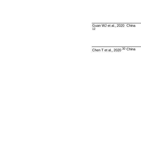
Guan WJ et al., 2020
China
12
30
China
Chen T et al., 2020