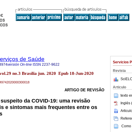
Serviços de Saúde
Servicios 
4974
versión On-line
ISSN
2237-9622
Revista
vol.29 no.3 Brasília jun. 2020 Epub 18-Jun-2020
SciELO
79-49742020000300018
Articulo
ARTIGO DE REVISÃO
texto 
 suspeito da COVID-19: uma revisão
Inglés 
ais e sintomas mais frequentes entre os
Articu
s
Referen
Como c