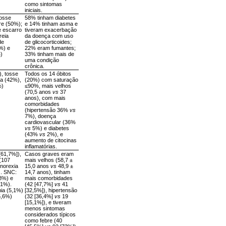
como sintomas
iniciais.
tosse
58% tinham diabetes
re (50%);
e 14% tinham asma e
e escarro
tiveram exacerbação
reia
da doença com uso
de
de glicocorticoides;
%) e
22% eram fumantes;
%)
33% tinham mais de
uma condição
crônica.
, tosse
Todos os 14 óbitos
ga (42%),
(20%) com saturação
%)
≤90%, mais velhos
(70,5 anos
vs
37
anos), com mais
comorbidades
(hipertensão 36%
vs
7%), doença
cardiovascular (36%
vs
5%) e diabetes
(43%
vs
2%), e
aumento de citocinas
inflamatórias.
[61,7%]),
Casos graves eram
(107
mais velhos (58,7 ±
anorexia
15,0 anos
vs
48,9 ±
). SNC:
14,7 anos), tinham
,8%) e
mais comorbidades
,1%).
(42 [47,7%]
vs
41
ia (5,1%)
[32,5%]), hipertensão
5,6%)
(32 [36,4%]
vs
19
[15,1%]), e tiveram
menos sintomas
considerados típicos
como febre (40