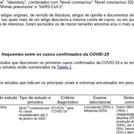
cal”, “laboratory”, combinados com “Novel coronavirus” “Novel coronavirus 20
, “Wuhan pneumonia” e “SARS-CoV-2”.
rtigos originais, de revisão de literatura, artigos de opinião e documentos t
 nas quais mais de um artigo descrevia a mesma coorte de casos, ou em qu
a de interesse, foram excluídos os de menor tamanho amostral e/ou o mais a
s frequentes entre os casos confirmados da COVID-19
studos que descrevem os primeiros casos confirmados da COVID-19 e os sin
s estudos estão sumarizados na
Tabela 1
.
s estudos que indicam os principais sinais e sintomas encontrados em pess
do estudo
Tipo de estudo e
Critério
Exame
Sint
amostra
diagnóstico
laboratorial
com
hina
a
+
Leucopenia (25%) e
Febre (98%)
Série
composta por
RT-PCR
para
linfopenia (63%)
(76%) +
41 casos
COVID-19
mialgia/fadi
hospitalizados até 2
dispneia (5
de janeiro de 2020
produção d
(28%), dor 
(8%), hemop
(5%) e diar