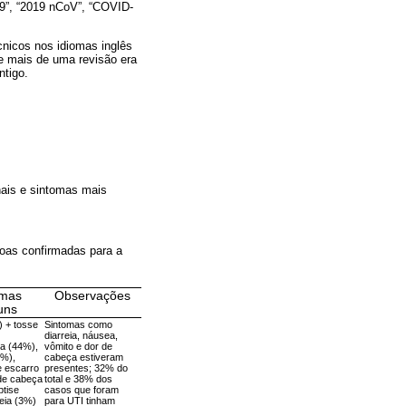
19”, “2019 nCoV”, “COVID-
écnicos nos idiomas inglês
e mais de uma revisão era
ntigo.
ais e sintomas mais
oas confirmadas para a
omas
Observações
uns
 + tosse
Sintomas como
diarreia, náusea,
ga (44%),
vômito e dor de
5%),
cabeça estiveram
e escarro
presentes; 32% do
de cabeça
total e 38% dos
tise
casos que foram
reia (3%)
para UTI tinham