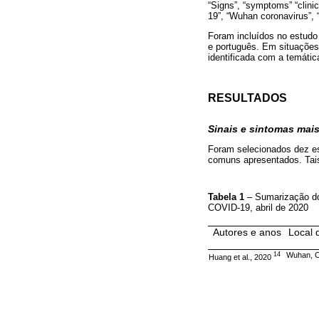
“Signs”, “symptoms” “clini
19”, “Wuhan coronavirus”
Foram incluídos no estudo a
e português. Em situações
identificada com a temátic
RESULTADOS
Sinais e sintomas mai
Foram selecionados dez e
comuns apresentados. Tai
Tabela 1
– Sumarização do
COVID-19, abril de 2020
Autores e anos
Local 
14
Wuhan, C
Huang et al., 2020