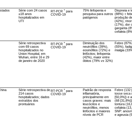
Estados
Série com 24 casos
+
75% linfopenia e
Dispneia e 
RT-PCR
para
≥18 anos
pesquisa para outros
(88%) + feb
COVID-19
hospitalizados em
patógenos
produção d
UTI
(42%), rinor
(17%), dor 
garganta (8
cefaleia (8
Série retrospectiva
+
Diminuição dos
Febre (87%)
RT-PCR
para
com 69 casos
neutrófilos (39%),
(55%), fadi
COVID-19
hospitalizados no
eosinófilos (72%) e
mialgia (33
Union Hospital, em
linfócitos; linfopenia
Wuhan, entre 16 e 29
(42%), maior entre
de janeiro de 2020
óbitos (79%
vs
32%)
hina
Série retrospectiva de
+
Padrão de resposta
Febre (132 
RT-PCR
para
214 casos
inflamatória,
tosse seca 
COVID-19
hospitalizados; dados
principalmente em
[50,0%]) e 
extraídos dos
casos graves: mais
(68 [31,8%]
prontuários
leucócitos e
tontura (16
neutrófilos, menos
cefaleia (13
linfócitos e maiores
SNP: anosm
níveis de PCR
e ageusia (