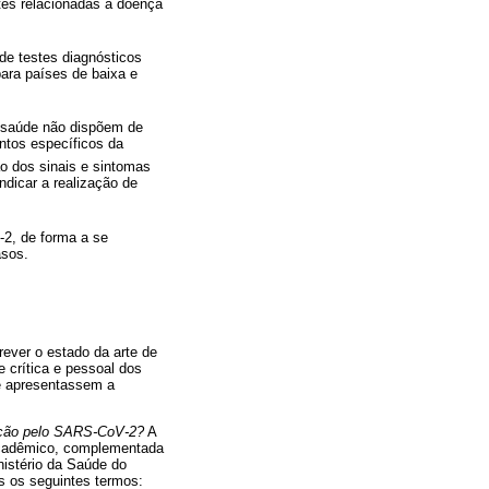
tes relacionadas à doença
de testes diagnósticos
ara países de baixa e
e saúde não dispõem de
ntos específicos da
o dos sinais e sintomas
ndicar a realização de
-2, de forma a se
asos.
crever o estado da arte de
 crítica e pessoal dos
ue apresentassem a
ecção pelo SARS-CoV-2?
A
Acadêmico, complementada
nistério da Saúde do
s os seguintes termos: