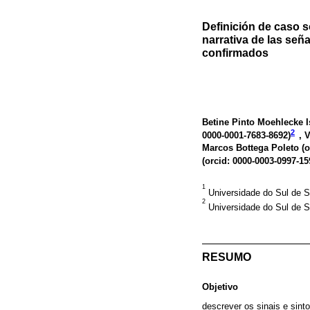
Definición de caso 
narrativa de las señ
confirmados
Betine Pinto Moehlecke I
2
0000-0001-7683-8692
)
, 
Marcos Bottega Poleto (
o
(
orcid: 0000-0003-0997-15
1
Universidade do Sul de S
2
Universidade do Sul de Sa
RESUMO
Objetivo
descrever os sinais e sint