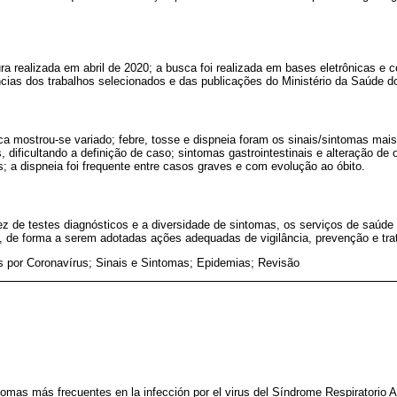
atura realizada em abril de 2020; a busca foi realizada em bases eletrônicas
cias dos trabalhos selecionados e das publicações do Ministério da Saúde do
ca mostrou-se variado; febre, tosse e dispneia foram os sinais/sintomas mais
 dificultando a definição de caso; sintomas gastrointestinais e alteração de o
s; a dispneia foi frequente entre casos graves e com evolução ao óbito.
z de testes diagnósticos e a diversidade de sintomas, os serviços de saúde
l, de forma a serem adotadas ações adequadas de vigilância, prevenção e tr
s por Coronavírus; Sinais e Sintomas; Epidemias; Revisão
ntomas más frecuentes en la infección por el virus del Síndrome Respiratorio