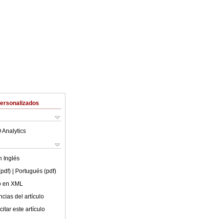
Personalizados
 Analytics
en
Inglés
(pdf)
| Portugués (pdf)
lo en XML
cias del artículo
itar este artículo