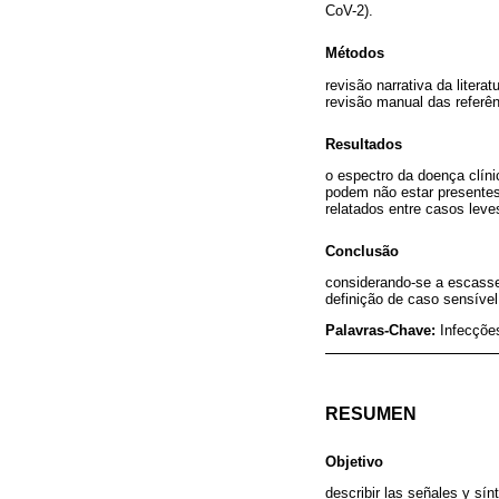
CoV-2).
Métodos
revisão narrativa da liter
revisão manual das referên
Resultados
o espectro da doença clíni
podem não estar presentes,
relatados entre casos leve
Conclusão
considerando-se a escasse
definição de caso sensíve
Palavras-Chave:
Infecçõe
RESUMEN
Objetivo
describir las señales y sí