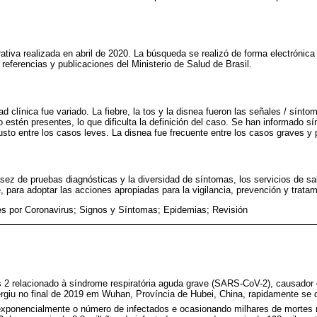
arrativa realizada en abril de 2020. La búsqueda se realizó de forma electrón
referencias y publicaciones del Ministerio de Salud de Brasil.
d clínica fue variado. La fiebre, la tos y la disnea fueron las señales / sínt
 estén presentes, lo que dificulta la definición del caso. Se han informado sí
gusto entre los casos leves. La disnea fue frecuente entre los casos graves y 
sez de pruebas diagnósticas y la diversidad de síntomas, los servicios de sal
, para adoptar las acciones apropiadas para la vigilancia, prevención y tratam
es por Coronavirus; Signos y Síntomas; Epidemias; Revisión
 2 relacionado à síndrome respiratória aguda grave (SARS-CoV-2), causador
giu no final de 2019 em Wuhan, Província de Hubei, China, rapidamente se 
exponencialmente o número de infectados e ocasionando milhares de morte