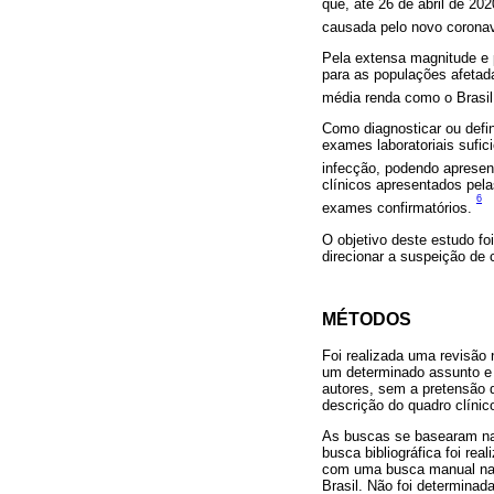
que, até 26 de abril de 2
causada pelo novo corona
Pela extensa magnitude e 
para as populações afetad
média renda como o Brasil
Como diagnosticar ou defi
exames laboratoriais sufi
infecção, podendo apresen
clínicos apresentados pela
6
exames confirmatórios.
O objetivo deste estudo f
direcionar a suspeição de 
MÉTODOS
Foi realizada uma revisão n
um determinado assunto e 
autores, sem a pretensão d
descrição do quadro clíni
As buscas se basearam na
busca bibliográfica foi 
com uma busca manual nas l
Brasil. Não foi determina