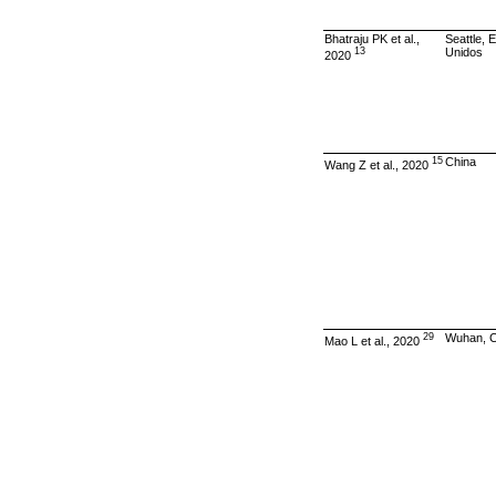
Bhatraju PK et al.,
Seattle, 
13
Unidos
2020
15
China
Wang Z et al., 2020
29
Wuhan, C
Mao L et al., 2020