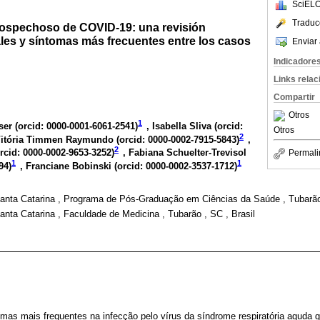
SciELO
Traduc
sospechoso de COVID-19: una revisión
ales y síntomas más frecuentes entre los casos
Enviar 
Indicadore
Links rela
Compartir
Otros
1
ser (
orcid: 0000-0001-6061-2541
)
, Isabella Sliva (
orcid:
Otros
2
Vitória Timmen Raymundo (
orcid: 0000-0002-7915-5843
)
,
2
rcid: 0000-0002-9653-3252
)
, Fabiana Schuelter-Trevisol
Permali
1
1
94
)
, Franciane Bobinski (
orcid: 0000-0002-3537-1712
)
anta Catarina , Programa de Pós-Graduação em Ciências da Saúde , Tubarão 
nta Catarina , Faculdade de Medicina , Tubarão , SC , Brasil
omas mais frequentes na infecção pelo vírus da síndrome respiratória aguda