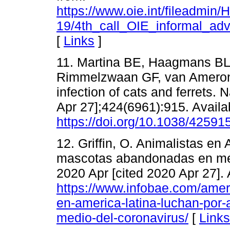
https://www.oie.int/fileadmin
19/4th_call_OIE_informal_a
[
Links
]
11. Martina BE, Haagmans BL,
Rimmelzwaan GF, van Amerong
infection of cats and ferrets. 
Apr 27];424(6961):915. Availa
https://doi.org/10.1038/42591
12. Griffin, O. Animalistas en
mascotas abandonadas en medio
2020 Apr [cited 2020 Apr 27]. 
https://www.infobae.com/amer
en-america-latina-luchan-po
medio-del-coronavirus/
[
Links