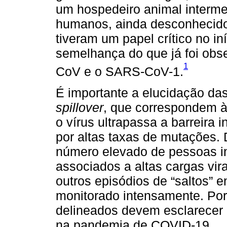
um hospedeiro animal interme
humanos, ainda desconhecido.
tiveram um papel crítico no in
semelhança do que já foi obs
1
CoV e o SARS-CoV-1.
É importante a elucidação da
spillover
, que correspondem à
o vírus ultrapassa a barreira
por altas taxas de mutações.
número elevado de pessoas i
associados a altas cargas vi
outros episódios de “saltos” e
monitorado intensamente. Por
delineados devem esclarecer 
na pandemia de COVID-19.