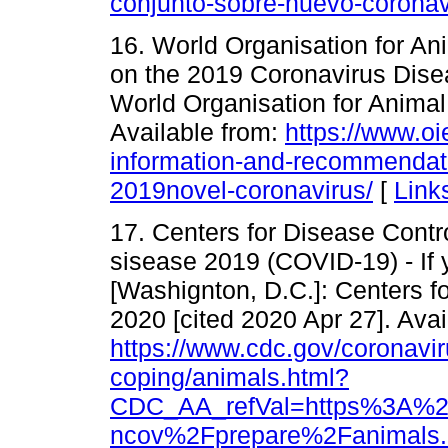
conjunto-sobre-nuevo-coronav
16. World Organisation for A
on the 2019 Coronavirus Disea
World Organisation for Animal
Available from:
https://www.oie
information-and-recommendat
2019novel-coronavirus/
[
Link
17. Centers for Disease Contr
sisease 2019 (COVID-19) - If y
[Washignton, D.C.]: Centers f
2020 [cited 2020 Apr 27]. Avai
https://www.cdc.gov/coronaviru
coping/animals.html?
CDC_AA_refVal=https%3A%2
ncov%2Fprepare%2Fanimals.