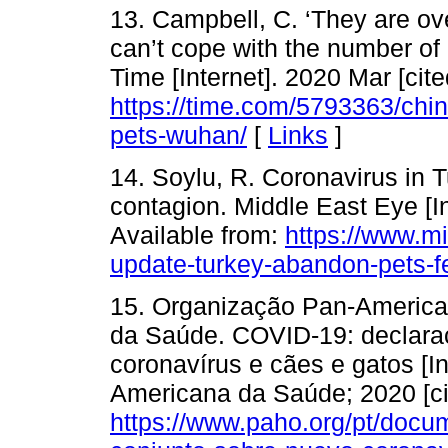
13. Campbell, C. ‘They are ov
can’t cope with the number o
Time [Internet]. 2020 Mar [cit
https://time.com/5793363/chi
pets-wuhan/
[
Links
]
14. Soylu, R. Coronavirus in 
contagion. Middle East Eye [In
Available from:
https://www.m
update-turkey-abandon-pets-f
15. Organização Pan-America
da Saúde. COVID-19: declara
coronavírus e cães e gatos [In
Americana da Saúde; 2020 [ci
https://www.paho.org/pt/doc