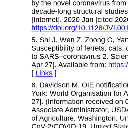
by the novel coronavirus fro
decade-long structural studie
[Internet]. 2020 Jan [cited 202
https://doi.org/10.1128/JVI.0
5. Shi J, Wen Z, Zhong G, Ya
Susceptibility of ferrets, cat
to SARS–coronavirus 2. Scienc
Apr 27]. Available from:
https:
[
Links
]
6. Davidson M. OIE notification
York: World Organisation for 
27]. (Information received on
Associate Administrator, US
of Agriculture, Washington, U
CoV-2/COVID-19, United States