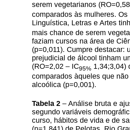
serem vegetarianos (RO=0,58
comparados às mulheres. Os 
Linguística, Letras e Artes ti
mais chance de serem vegeta
faziam cursos na área de Ciê
(p=0,011). Cumpre destacar: u
prejudicial de álcool tinham
(RO=2,02 – IC
1,34;3,04) 
95%
comparados àqueles que não f
alcoólica (p=0,001).
Tabela 2
– Análise bruta e aj
segundo variáveis demográfic
curso, hábitos de vida e de sa
(n=1.841) de Pelotas, Rio Gr