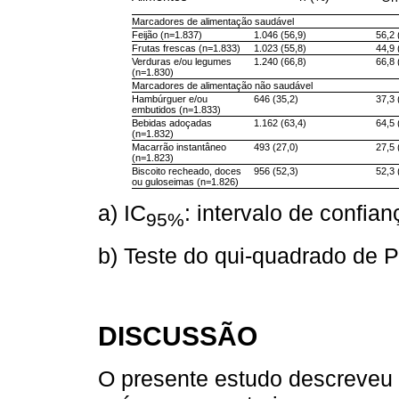
Marcadores de alimentação saudável
Feijão (n=1.837)
1.046 (56,9)
56,2 
Frutas frescas (n=1.833)
1.023 (55,8)
44,9 
Verduras e/ou legumes
1.240 (66,8)
66,8 
(n=1.830)
Marcadores de alimentação não saudável
Hambúrguer e/ou
646 (35,2)
37,3 
embutidos (n=1.833)
Bebidas adoçadas
1.162 (63,4)
64,5 
(n=1.832)
Macarrão instantâneo
493 (27,0)
27,5 
(n=1.823)
Biscoito recheado, doces
956 (52,3)
52,3 
ou guloseimas (n=1.826)
a) IC
: intervalo de confia
95%
b) Teste do qui-quadrado de 
DISCUSSÃO
O presente estudo descreveu 