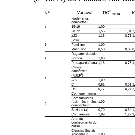
b
a
Variável
RO
I
N
bruta
Idade (anos
completos)
18-19
1,00
1
20-22
1,55
1,01;2
≥23
1,16
0,71;1
Sexo
1
Feminino
1,00
Masculino
0,58
0,39;0
Raça/cor da pele
1
Branca
1,00
Preta/parda/outra
1,13
0,75;1
Classe
econômica
f
(ABEP
)
1
A/B
1,00
C
0,91
0,61;1
D/E
0,77
0,27;2
Com quem mora
Com familiares
(pai, mãe, irmãos,
1,00
2
companheiro)
Sozinho (a)
0,70
0,34;1
Com amigos
1,89
1,27;2
Área de
conhecimento do
curso
Ciências Sociais
Aplicadas e
1,00