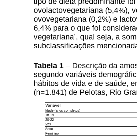
tipo de dieta predominante foi
ovolactovegetariana (5,4%), ve
ovovegetariana (0,2%) e lact
6,4% para o que foi considera
vegetariana’, qual seja, a so
subclassificações mencionad
Tabela 1
– Descrição da amost
segundo variáveis demográfic
hábitos de vida e de saúde, en
(n=1.841) de Pelotas, Rio Gr
Variável
Idade (anos completos)
18-19
20-22
≥23
Sexo
Feminino