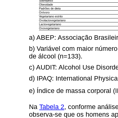
Sobrepeso
Obesidade
Padrões de dieta
Onívoro
Vegetariano estrito
Ovolactovegetariano
Lactovegetariano
Ovovegetariano
a) ABEP: Associação Brasilei
b) Variável com maior número 
de álcool (n=133).
c) AUDIT: Alcohol Use Disorder
d) IPAQ: International Physica
e) Índice de massa corporal (
Na
Tabela 2
, conforme análise
observa-se que os homens a