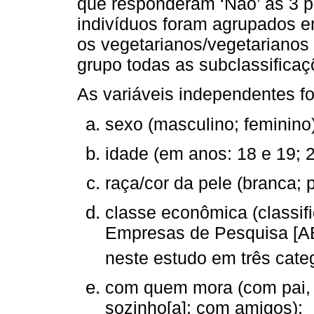
que responderam ‘Não’ às 3 pe
indivíduos foram agrupados em 
os vegetarianos/vegetarianos 
grupo todas as subclassificaç
As variáveis independentes f
sexo (masculino; feminino)
idade (em anos: 18 e 19; 2
raça/cor da pele (branca; p
classe econômica (classif
Empresas de Pesquisa [AB
neste estudo em três categ
com quem mora (com pai, 
sozinho[a]; com amigos);