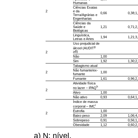
Humanas
Ciências Exatas
2
e da
0,66
0,38;1
Terra/Agrárias e
Engenharias
Ciências da
Saúde e
1,21
0,71;2
Biológicas
Linguística,
1,94
1,21;3
Letras e Artes
Uso prejudicial de
g
álcool (AUDIT
≥8)
2
Não
1,00
Sim
1,92
1,30;2
Tabagismo atual
Não fumante/ex-
2
1,00
fumante
Fumante
1,61
0,96;2
Atividade física
h
no lazer – IPAQ
2
Ativo
1,00
Não ativo
0,93
0,64;1
Índice de massa
i
corporal – IMC
Eutrofia
1,00
2
Baixo peso
2,09
1,06;4
Sobrepeso
0,91
0,56;1
Obesidade
1,12
0,60;2
a) N: nível.