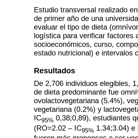
Estudio transversal realizado e
de primer año de una universidad
evaluar el tipo de dieta (omnívor
logística para verificar factore
socioeconómicos, curso, compor
estado nutricional) e intervalos
Resultados
De 2,706 individuos elegibles, 1
de dieta predominante fue omní
ovolactovegetariana (5.4%), veg
vegetariana (0.2%) y lactovege
IC
0,38;0,89), estudiantes qu
95%
(RO=2.02 – IC
1.34;3.04) e 
95%
fueron más propensos a ser veg