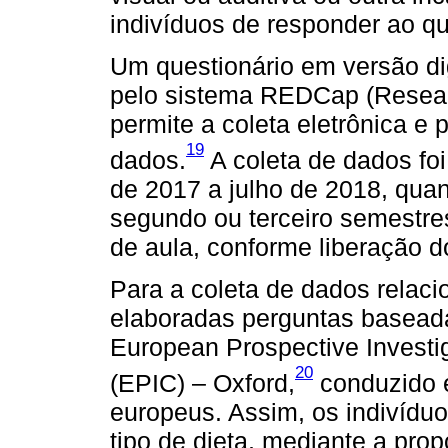
indivíduos de responder ao qu
Um questionário em versão digi
pelo sistema REDCap (Researc
permite a coleta eletrônica e
19
dados.
A coleta de dados fo
de 2017 a julho de 2018, qua
segundo ou terceiro semestres
de aula, conforme liberação d
Para a coleta de dados relac
elaboradas perguntas baseada
European Prospective Investig
20
(EPIC) – Oxford,
conduzido e
europeus. Assim, os indivídu
tipo de dieta, mediante a pro