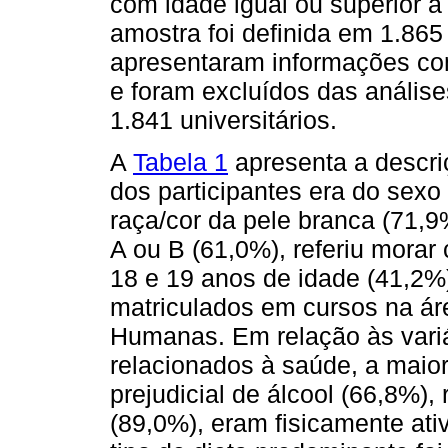
com idade igual ou superior a
amostra foi definida em 1.865
apresentaram informações com
e foram excluídos das análise
1.841 universitários.
A
Tabela 1
apresenta a descriç
dos participantes era do sexo
raça/cor da pele branca (71,
A ou B (61,0%), referiu morar 
18 e 19 anos de idade (41,2%
matriculados em cursos na ár
Humanas. Em relação às vari
relacionados à saúde, a maior
prejudicial de álcool (66,8%),
(89,0%), eram fisicamente ati