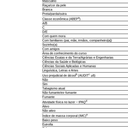
Masculino
Raça/cor da pele
Branca
Preta/parda/outra
a
Classe econômica (ABEP
)
A/B
C
D/E
Com quem mora
Com familiares (pai, mãe, irmãos, companheiro[a])
Sozinho(a)
Com amigos
Área de conhecimento do curso
Ciências Exatas e da Terra/Agrárias e Engenharias
Ciências da Saúde e Biológicas
Ciências Sociais Aplicadas e Humanas
Linguística, Letras e Artes
b
c
Uso prejudicial de álcool
(AUDIT
≥8)
Não
Sim
Tabagismo atual
Não fumante/ex-fumante
Fumante
d
Atividade física no lazer – IPAQ
Ativo
Não ativo
e
Índice de massa corporal (IMC)
Baixo peso
Eutrofia