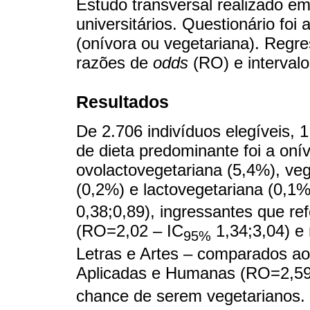
Estudo transversal realizado em
universitários. Questionário foi 
(onívora ou vegetariana). Regres
razões de
odds
(RO) e interval
Resultados
De 2.706 indivíduos elegíveis, 
de dieta predominante foi a oní
ovolactovegetariana (5,4%), veg
(0,2%) e lactovegetariana (0,1
0,38;0,89), ingressantes que ref
(RO=2,02 – IC
1,34;3,04) e 
95%
Letras e Artes – comparados ao
Aplicadas e Humanas (RO=2,59
chance de serem vegetarianos.