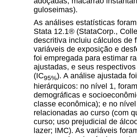
adoçadas; macarrão instantân
guloseimas).
As análises estatísticas fora
Stata 12.1® (StataCorp., Coll
descritiva incluiu cálculos de
variáveis de exposição e desf
foi empregada para estimar r
ajustadas, e seus respectivos
(IC
). A análise ajustada fo
95%
hierárquicos: no nível 1, fora
demográficas e socioeconômic
classe econômica); e no nível
relacionadas ao curso (com 
curso; uso prejudicial de álcoo
lazer; IMC). As variáveis fora