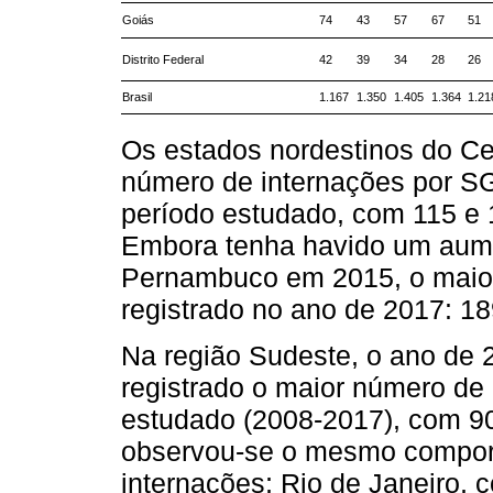
Goiás
74
43
57
67
51
Distrito Federal
42
39
34
28
26
Brasil
1.167
1.350
1.405
1.364
1.21
Os estados nordestinos do Ce
número de internações por SG
período estudado, com 115 e 1
Embora tenha havido um aume
Pernambuco em 2015, o maior
registrado no ano de 2017: 18
Na região Sudeste, o ano de 2
registrado o maior número de
estudado (2008-2017), com 90
observou-se o mesmo compor
internações; Rio de Janeiro,