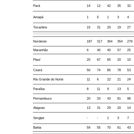
Pará
14
12
42
35
32
Amapá
1
5
1
3
4
Tocantins
15
31
20
19
27
Nordeste
187
317
364
354
279
Maranhão
6
40
40
57
25
Piauí
20
67
65
20
10
Ceará
50
74
85
78
53
Rio Grande do Norte
11
6
22
21
24
Paraíba
8
11
9
13
5
Pernambuco
20
33
43
81
98
Alagoas
13
31
29
20
14
Sergipe
-
-
1
3
7
Bahia
59
55
70
61
43