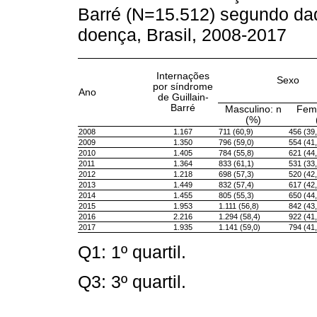
Barré (N=15.512) segundo dad
doença, Brasil, 2008-2017
Internações
Sexo
por síndrome
Ano
de Guillain-
Barré
Masculino: n
Femi
(%)
2008
1.167
711 (60,9)
456 (39,
2009
1.350
796 (59,0)
554 (41,
2010
1.405
784 (55,8)
621 (44,
2011
1.364
833 (61,1)
531 (33,
2012
1.218
698 (57,3)
520 (42,
2013
1.449
832 (57,4)
617 (42,
2014
1.455
805 (55,3)
650 (44,
2015
1.953
1.111 (56,8)
842 (43,
2016
2.216
1.294 (58,4)
922 (41,
2017
1.935
1.141 (59,0)
794 (41,
Q1: 1º quartil.
Q3: 3º quartil.