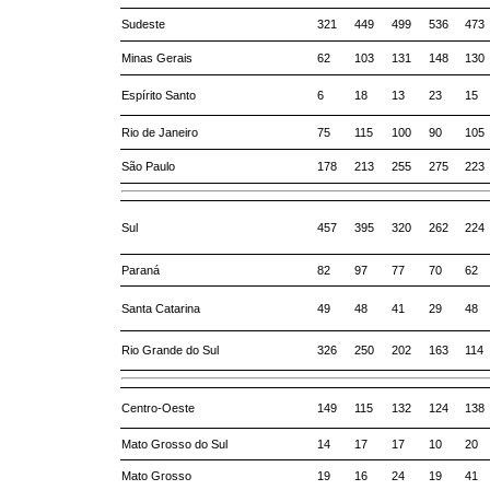
Sudeste
321
449
499
536
473
Minas Gerais
62
103
131
148
130
Espírito Santo
6
18
13
23
15
Rio de Janeiro
75
115
100
90
105
São Paulo
178
213
255
275
223
Sul
457
395
320
262
224
Paraná
82
97
77
70
62
Santa Catarina
49
48
41
29
48
Rio Grande do Sul
326
250
202
163
114
Centro-Oeste
149
115
132
124
138
Mato Grosso do Sul
14
17
17
10
20
Mato Grosso
19
16
24
19
41