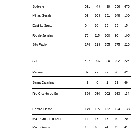
Sudeste
321
449
499
536
473
Minas Gerais
62
103
131
148
130
Espírito Santo
6
18
13
23
15
Rio de Janeiro
75
115
100
90
105
São Paulo
178
213
255
275
223
Sul
457
395
320
262
224
Paraná
82
97
77
70
62
Santa Catarina
49
48
41
29
48
Rio Grande do Sul
326
250
202
163
114
Centro-Oeste
149
115
132
124
138
Mato Grosso do Sul
14
17
17
10
20
Mato Grosso
19
16
24
19
41