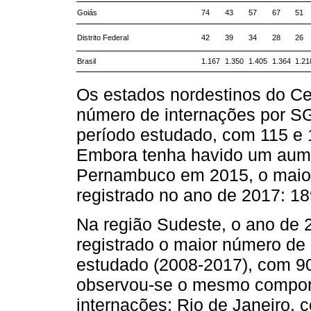
Goiás
74
43
57
67
51
Distrito Federal
42
39
34
28
26
Brasil
1.167
1.350
1.405
1.364
1.21
Os estados nordestinos do Ce
número de internações por SG
período estudado, com 115 e 1
Embora tenha havido um aume
Pernambuco em 2015, o maior
registrado no ano de 2017: 18
Na região Sudeste, o ano de 2
registrado o maior número de
estudado (2008-2017), com 90
observou-se o mesmo compor
internações; Rio de Janeiro,