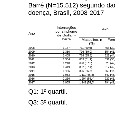
Barré (N=15.512) segundo dad
doença, Brasil, 2008-2017
Internações
Sexo
por síndrome
Ano
de Guillain-
Barré
Masculino: n
Femi
(%)
2008
1.167
711 (60,9)
456 (39,
2009
1.350
796 (59,0)
554 (41,
2010
1.405
784 (55,8)
621 (44,
2011
1.364
833 (61,1)
531 (33,
2012
1.218
698 (57,3)
520 (42,
2013
1.449
832 (57,4)
617 (42,
2014
1.455
805 (55,3)
650 (44,
2015
1.953
1.111 (56,8)
842 (43,
2016
2.216
1.294 (58,4)
922 (41,
2017
1.935
1.141 (59,0)
794 (41,
Q1: 1º quartil.
Q3: 3º quartil.