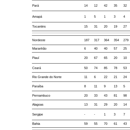
Pará
14
12
42
35
32
Amapá
1
5
1
3
4
Tocantins
15
31
20
19
27
Nordeste
187
317
364
354
279
Maranhão
6
40
40
57
25
Piauí
20
67
65
20
10
Ceará
50
74
85
78
53
Rio Grande do Norte
11
6
22
21
24
Paraíba
8
11
9
13
5
Pernambuco
20
33
43
81
98
Alagoas
13
31
29
20
14
Sergipe
-
-
1
3
7
Bahia
59
55
70
61
43