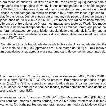
2
os em todas as análises. Utilizou-se o teste Rao-Scott-χ
(qui-quadrado para 
omparação das proporções de variáveis sociodemográficas e de saúde segun
e 2006-2010). Categorias do estado nutricional (baixo peso, eutrofia e obesid
 dados. A comparação da média da idade e IMC entre avaliados e perdas foi r
a relação das condições de saúde com a mudança de peso, utilizou-se análise 
ey
nos anos de 2000-2006 e 2006-2010, estimada pela razão de risco relativo 
 diferenças entre valores de β foram estimadas pelo teste de Wald. Nos mode
 referência da variável dependente, e as doenças crônicas foram agrupadas na
 foram ajustados por sexo, idade, escolaridade e estado civil. Ao fim das aná
para verificar a qualidade do ajuste dos modelos. Adotou-se nível de conf
o-se o STATA 13.0.
o Comitê de Ética da Faculdade de Saúde Pública da Universidade de São Pa
 24 de maio de 1999), 83 (aprovado em 14 de março de 2006) e 2.044 (apro
ram convidados a ler, aprovar e assinar uma carta de consentimento antes do 
do é composta por 571 participantes, todos avaliados em 2000, 2006 e 2010.
stra, e entre 2006 e 2010, 32,9% da amostra. Em ambos os períodos, as pe
ortes (63,1% e 72,8%, respectivamente). Dados de participantes devidos a ou
usas, mudança de endereço e não localizados) foram semelhantes aos daqueles
ior idade e menor IMC.
os avaliados foi de 73 anos em 2000 (DP: 8,25), 75 anos em 2006 (DP: 6,65
ntes perdidos (mortes e outras perdas), em 2006 e 2010, referem-se à última 
tivamente. Os participantes que morreram possuíam média de idade de 78 an