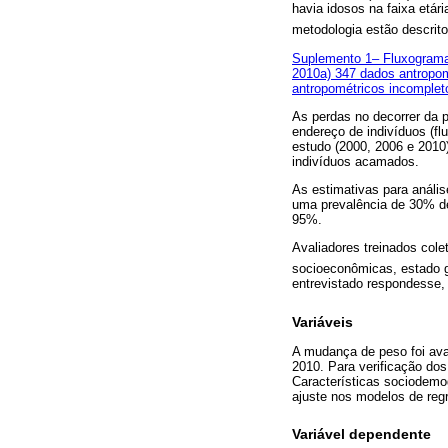
havia idosos na faixa etár
metodologia estão descrito
Suplemento 1– Fluxograma 
2010a) 347 dados antropom
antropométricos incomplet
As perdas no decorrer da 
endereço de indivíduos (f
estudo (2000, 2006 e 2010
indivíduos acamados.
As estimativas para análi
uma prevalência de 30% de
95%.
Avaliadores treinados cole
socioeconômicas, estado g
entrevistado respondesse, 
Variáveis
A mudança de peso foi ava
2010. Para verificação dos
Características sociodemo
ajuste nos modelos de reg
Variável dependente