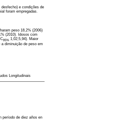
l desfecho) e condições de
mial foram empregadas.
nharam peso 18,2% (2006)
,1% (2010). Idosos com
IC
1,02;5,94). Maior
95%
 a diminuição de peso em
udos Longitudinais
un período de diez años en