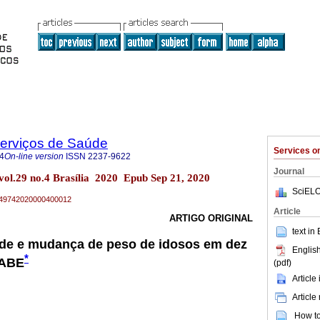
Serviços de Saúde
Services 
4
On-line version
ISSN
2237-9622
Journal
 vol.29 no.4 Brasília 2020 Epub Sep 21, 2020
SciELO
79-49742020000400012
Article
ARTIGO ORIGINAL
text in
de e mudança de peso de idosos em dez
English
*
SABE
(pdf)
Article
Article
How to 