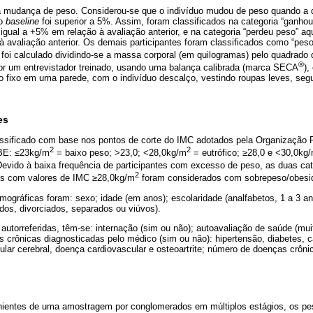
 a mudança de peso. Considerou-se que o indivíduo mudou de peso quando a 
do
baseline
foi superior a 5%. Assim, foram classificados na categoria “ganho
igual a +5% em relação à avaliação anterior, e na categoria “perdeu peso” a
à avaliação anterior. Os demais participantes foram classificados como “peso
 foi calculado dividindo-se a massa corporal (em quilogramas) pelo quadrado 
®
por um entrevistador treinado, usando uma balança calibrada (marca SECA
),
 fixo em uma parede, com o indivíduo descalço, vestindo roupas leves, seg
es
classificado com base nos pontos de corte do IMC adotados pela Organizaçã
2
2
BE: ≤23kg/m
= baixo peso; >23,0; <28,0kg/m
= eutrófico; ≥28,0 e <30,0kg
evido à baixa frequência de participantes com excesso de peso, as duas cate
2
es com valores de IMC ≥28,0kg/m
foram considerados com sobrepeso/obesi
mográficas foram: sexo; idade (em anos); escolaridade (analfabetos, 1 a 3 an
dos, divorciados, separados ou viúvos).
torreferidas, têm-se: internação (sim ou não); autoavaliação de saúde (muit
s crônicas diagnosticadas pelo médico (sim ou não): hipertensão, diabetes, 
ular cerebral, doença cardiovascular e osteoartrite; número de doenças crô
ientes de uma amostragem por conglomerados em múltiplos estágios, os pe