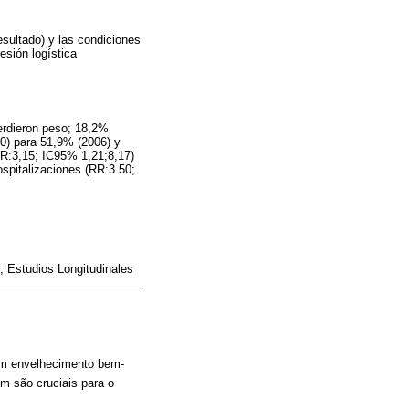
esultado) y las condiciones
esión logística
erdieron peso; 18,2%
0) para 51,9% (2006) y
RR:3,15; IC95% 1,21;8,17)
spitalizaciones (RR:3.50;
 Estudios Longitudinales
um envelhecimento bem-
m são cruciais para o