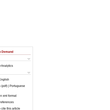
on Demand
 Analytics
English
 (pdf)
| Portuguese
 in xml format
 references
cite this article