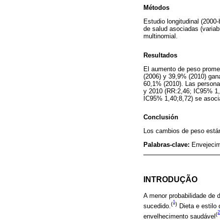
Métodos
Estudio longitudinal (2000-
de salud asociadas (variab
multinomial.
Resultados
El aumento de peso promed
(2006) y 39,9% (2010) gan
60,1% (2010). Las persona
y 2010 (RR:2,46; IC95% 1,
IC95% 1,40;8,72) se asoci
Conclusión
Los cambios de peso están
Palabras-clave:
Envejecim
INTRODUÇÃO
A menor probabilidade de
1
(
)
sucedido.
Dieta e estilo
2
(
envelhecimento saudável