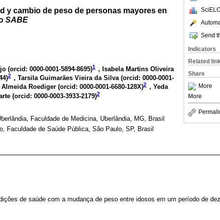
ud y cambio de peso de personas mayores en
SciELO
io
SABE
Automat
Send th
Indicators
Related lin
1
jo (
orcid: 0000-0001-5894-8695
)
, Isabela Martins Oliveira
Share
2
44
)
, Tarsila Guimarães Vieira da Silva (
orcid: 0000-0001-
2
More
 Almeida Roediger (
orcid: 0000-0001-6680-128X
)
, Yeda
2
rte (
orcid: 0000-0003-3933-2179
)
More
Permali
berlândia, Faculdade de Medicina, Uberlândia, MG, Brasil
o, Faculdade de Saúde Pública, São Paulo, SP, Brasil
ondições de saúde com a mudança de peso entre idosos em um período de de