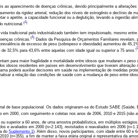
s ao aparecimento de doenças crônicas, devido principalmente a alterações f
umento da rigidez arterial, redução dos níveis de estrogênio e declínio de 
ar o apetite, a capacidade funcional ou a deglutição, levando a ingestão alim
2
(
)
 nutricional.
 vida tradicional pelo industrializado também tem impulsionado, mesmo entre
4
(
)
doenças crônicas.
Dados da Pesquisa de Orçamentos Familiares revelam, p
prevalência de excesso de peso (sobrepeso e obesidade) aumentou de 45,1%
(
 de 32,5% para 43,6% entre aquelas com idade igual ou superior a 75 anos.
ntam para maior fragilidade e mortalidade entre idosos que mudaram o peso c
 dos idosos residentes em países em desenvolvimento que tiveram alteração 
ma poderá auxiliar decisores em saúde na implementação de medidas prote
 analisar a relação das condições de saúde com a mudança de peso entre ido
inal de base populacional. Os dados originaram-se do Estudo SABE (Saúde, 
do em 2000, com seguimento e coletas nos anos de 2006, 2010 e 2015 (não av
 ou superior a 60 anos, de uma amostra probabilística, em múltiplos estágios
ados e avaliados em 2000 (n=2.143), revisitados e reavaliados em 2006 (n=1.
ma do
Suplemento 1
). Além disso, novos participantes, com idade entre 60 e 
010 (n=355), a fim de manter a faixa etária original e representativa da amo