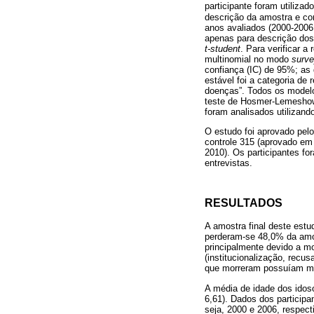
participante foram utilizad
descrição da amostra e c
anos avaliados (2000-2006 
apenas para descrição dos
t-student
. Para verificar 
multinomial no modo
surv
confiança (IC) de 95%; as
estável foi a categoria de
doenças”. Todos os modelos
teste de Hosmer-Lemeshow 
foram analisados utilizand
O estudo foi aprovado pel
controle 315 (aprovado em
2010). Os participantes fo
entrevistas.
RESULTADOS
A amostra final deste estu
perderam-se 48,0% da amo
principalmente devido a m
(institucionalização, rec
que morreram possuíam ma
A média de idade dos idos
6,61). Dados dos participa
seja, 2000 e 2006, respec