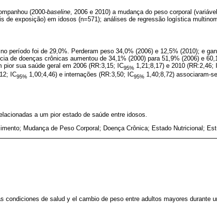
companhou (2000-
baseline
, 2006 e 2010) a mudança do peso corporal (variáve
is de exposição) em idosos (n=571); análises de regressão logística multino
no período foi de 29,0%. Perderam peso 34,0% (2006) e 12,5% (2010); e ga
ncia de doenças crônicas aumentou de 34,1% (2000) para 51,9% (2006) e 60
 pior sua saúde geral em 2006 (RR:3,15; IC
1,21;8,17) e 2010 (RR:2,46; 
95%
12; IC
1,00;4,46) e internações (RR:3,50; IC
1,40;8,72) associaram-se
95%
95%
lacionadas a um pior estado de saúde entre idosos.
imento; Mudança de Peso Corporal; Doença Crônica; Estado Nutricional; Est
 las condiciones de salud y el cambio de peso entre adultos mayores durante 