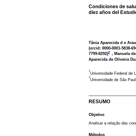
Condiciones de sal
diez años del Estud
Tânia Aparecida d e Arau
(
orcid: 0000-0001-5838-69
2
7799-8292
)
, Manuela de
Aparecida de Oliveira Dua
1
Universidade Federal de U
2
Universidade de São Paul
RESUMO
Objetivo
Analisar a relação das c
Métodos