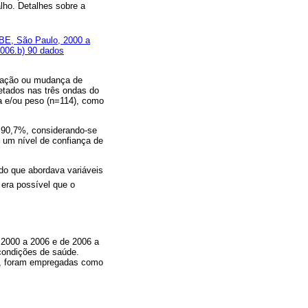
alho. Detalhes sobre a
ABE, São Paulo, 2000 a
006.b) 90 dados
ização ou mudança de
letados nas três ondas do
a e/ou peso (n=114), como
 90,7%, considerando-se
 um nível de confiança de
ado que abordava variáveis
era possível que o
 2000 a 2006 e de 2006 a
 condições de saúde.
es, foram empregadas como