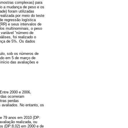
amostras complexas) para
do a mudança de peso e os
ade) foram utilizadas
ealizada por meio do teste
de regressão logística
(RR) e seus intervalos de
los multinominais, o peso
 variável “número de
lises, foi realizado o
iança de 5%. Os dados
ulo, sob os números de
vado em 5 de março de
início das avaliações e
 Entre 2000 e 2006,
rdas ocorreram
tras perdas
 avaliados. No entanto, os
) e 79 anos em 2010 (DP:
avaliação realizada, ou
os (DP:8,02) em 2000 e de