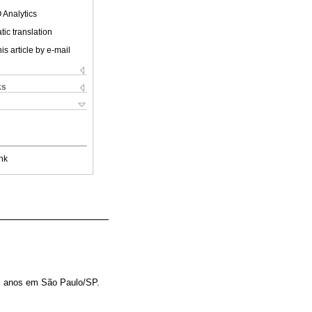
 Analytics
ic translation
is article by e-mail
ks
nk
z anos em São Paulo/SP.