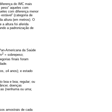
diferença do IMC mais
u peso” aqueles com
queles com diferença menor
 estável” (categoria de
da altura (em metros). O
 e a altura foi aferida
undo a padronização de
o Pan-Americana da Saúde
2
/m
= sobrepeso;
gorias finais foram
dade.
os, ≥4 anos); e estado
o boa e boa; regular; ou
câncer, doenças
nicas (nenhuma ou uma;
sos amostrais de cada