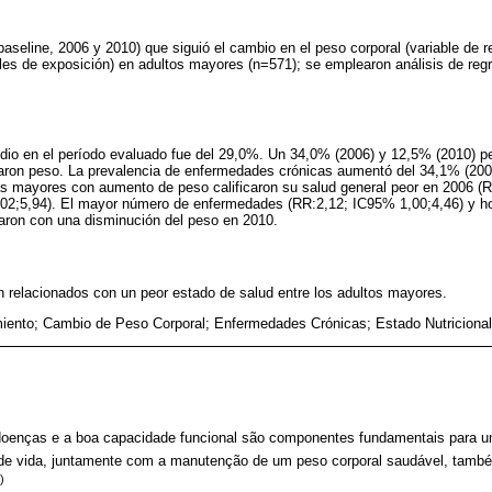
baseline, 2006 y 2010) que siguió el cambio en el peso corporal (variable de r
les de exposición) en adultos mayores (n=571); se emplearon análisis de regr
io en el período evaluado fue del 29,0%. Un 34,0% (2006) y 12,5% (2010) p
aron peso. La prevalencia de enfermedades crónicas aumentó del 34,1% (200
s mayores con aumento de peso calificaron su salud general peor en 2006 (
02;5,94). El mayor número de enfermedades (RR:2,12; IC95% 1,00;4,46) y ho
aron con una disminución del peso en 2010.
 relacionados con un peor estado de salud entre los adultos mayores.
iento; Cambio de Peso Corporal; Enfermedades Crónicas; Estado Nutricional;
 doenças e a boa capacidade funcional são componentes fundamentais para 
 de vida, juntamente com a manutenção de um peso corporal saudável, també
)