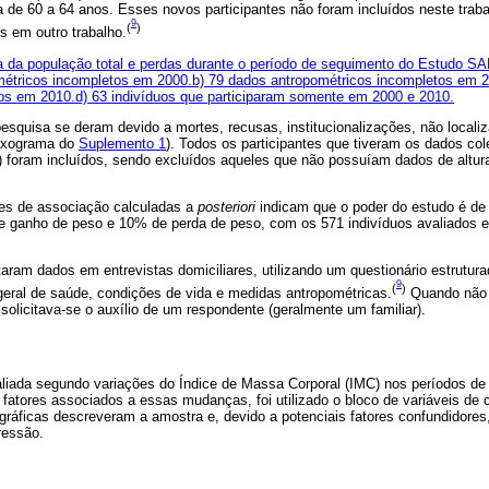
ia de 60 a 64 anos. Esses novos participantes não foram incluídos neste trab
9
(
)
s em outro trabalho.
da população total e perdas durante o período de seguimento do Estudo S
étricos incompletos em 2000.b) 79 dados antropométricos incompletos em 2
os em 2010.d) 63 indivíduos que participaram somente em 2000 e 2010.
pesquisa se deram devido a mortes, recusas, institucionalizações, não local
luxograma do
Suplemento 1
). Todos os participantes que tiveram os dados co
) foram incluídos, sendo excluídos aqueles que não possuíam dados de altur
ses de associação calculadas a
posteriori
indicam que o poder do estudo é de
 ganho de peso e 10% de perda de peso, com os 571 indivíduos avaliados e
taram dados em entrevistas domiciliares, utilizando um questionário estrutur
9
(
)
eral de saúde, condições de vida e medidas antropométricas.
Quando não 
solicitava-se o auxílio de um respondente (geralmente um familiar).
liada segundo variações do Índice de Massa Corporal (IMC) nos períodos de
 fatores associados a essas mudanças, foi utilizado o bloco de variáveis de
gráficas descreveram a amostra e, devido a potenciais fatores confundidor
ressão.