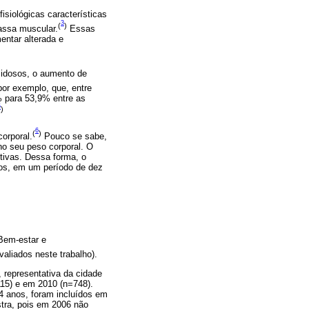
isiológicas características
3
(
)
massa muscular.
Essas
entar alterada e
 idosos, o aumento de
or exemplo, que, entre
 para 53,9% entre as
5
)
6
(
)
orporal.
Pouco se sabe,
no seu peso corporal. O
tivas. Dessa forma, o
sos, em um período de dez
Bem-estar e
aliados neste trabalho).
, representativa da cidade
115) e em 2010 (n=748).
64 anos, foram incluídos em
stra, pois em 2006 não