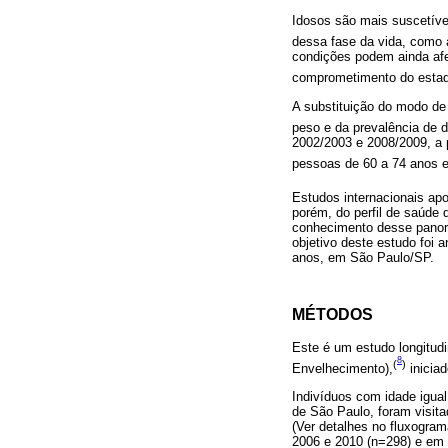
Idosos são mais suscetívei
dessa fase da vida, como a
condições podem ainda afet
comprometimento do estado
A substituição do modo de
peso e da prevalência de 
2002/2003 e 2008/2009, a 
pessoas de 60 a 74 anos e
Estudos internacionais apo
porém, do perfil de saúde
conhecimento desse panora
objetivo deste estudo foi
anos, em São Paulo/SP.
MÉTODOS
Este é um estudo longitud
8
(
)
Envelhecimento),
inicia
Indivíduos com idade igual
de São Paulo, foram visit
(Ver detalhes no fluxogra
2006 e 2010 (n=298) e em 2