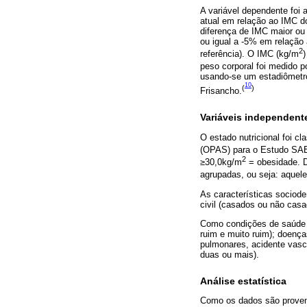
A variável dependente foi
atual em relação ao IMC 
diferença de IMC maior ou 
ou igual a -5% em relação 
2
referência). O IMC (kg/m
)
peso corporal foi medido 
usando-se um estadiômetro
10
(
)
Frisancho.
Variáveis independent
O estado nutricional foi 
(OPAS) para o Estudo SA
2
≥30,0kg/m
= obesidade. D
agrupadas, ou seja: aquel
As características sociode
civil (casados ou não casa
Como condições de saúde au
ruim e muito ruim); doença
pulmonares, acidente vasc
duas ou mais).
Análise estatística
Como os dados são proven