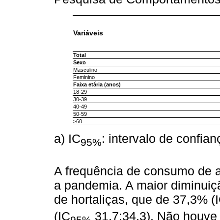
Variáveis
Total
Sexo
Masculino
Feminino
Faixa etária (anos)
18-29
30-39
40-49
50-59
≥60
a) IC
: intervalo de confia
95%
A frequência de consumo de a
a pandemia. A maior diminuiç
de hortaliças, que de 37,3% (
(IC
31,7;34,3). Não houve 
95%