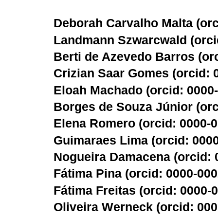
Deborah Carvalho Malta (
or
Landmann Szwarcwald (
orc
Berti de Azevedo Barros (
or
Crizian Saar Gomes (
orcid:
Eloah Machado (
orcid: 0000
Borges de Souza Júnior (
or
Elena Romero (
orcid: 0000-
Guimaraes Lima (
orcid: 000
Nogueira Damacena (
orcid:
Fátima Pina (
orcid: 0000-00
Fátima Freitas (
orcid: 0000-
Oliveira Werneck (
orcid: 00