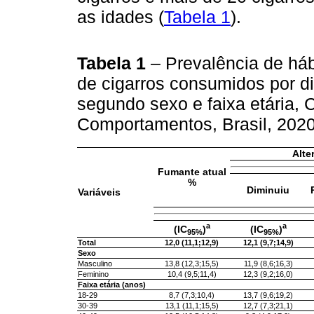
as idades (
Tabela 1
).
Tabela 1
– Prevalência de há
de cigarros consumidos por d
segundo sexo e faixa etária,
Comportamentos, Brasil, 202
Alte
Fumante atual
%
Diminuiu
Variáveis
a
a
(IC
)
(IC
)
95%
95%
Total
12,0 (11,1;12,9)
12,1 (9,7;14,9)
Sexo
Masculino
13,8 (12,3;15,5)
11,9 (8,6;16,3)
Feminino
10,4 (9,5;11,4)
12,3 (9,2;16,0)
Faixa etária (anos)
18-29
8,7 (7,3;10,4)
13,7 (9,6;19,2)
30-39
13,1 (11,1;15,5)
12,7 (7,3;21,1)