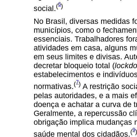
6
(
)
social.
No Brasil, diversas medidas 
municípios, como o fechamen
essenciais. Trabalhadores fo
atividades em casa, alguns m
em seus limites e divisas. Au
decretar bloqueio total (
lockd
estabelecimentos e indivídu
7
(
)
normativas.
A restrição soci
pelas autoridades, e a mais e
doença e achatar a curva de 
Geralmente, a repercussão cl
obrigação implica mudanças no
9
(
saúde mental dos cidadãos.