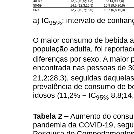
40-49
12,5 (10,5;14,8)
9,3 (4,9;17,0)
50-59
14,1 (12,3;16,3)
13,9 (9,0;20,9)
≥60
12,7 (10,7;15,0)
10,7 (6,8;16,4)
a) IC
: intervalo de confia
95%
O maior consumo de bebida alc
população adulta, foi reporta
diferenças por sexo. A maior 
encontrada nas pessoas de 3
21,2;28,3), seguidas daquelas
prevalência de consumo de be
idosos (11,2%
–
IC
8,8;14,
95%
Tabela 2
– Aumento do consum
pandemia da COVID-19, segund
Pesquisa de Comportamentos,