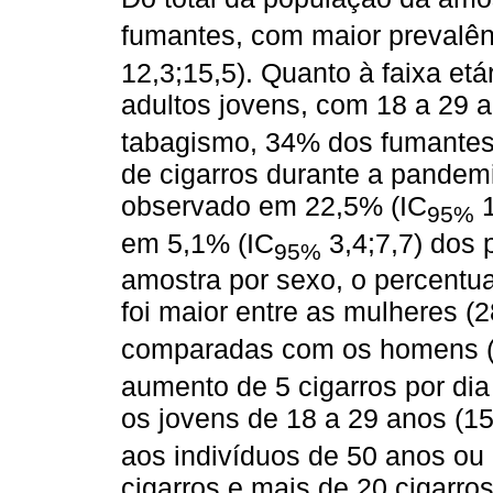
fumantes, com maior prevalê
12,3;15,5). Quanto à faixa etá
adultos jovens, com 18 a 29 
tabagismo, 34% dos fumantes
de cigarros durante a pandemi
observado em 22,5% (IC
1
95%
em 5,1% (IC
3,4;7,7) dos p
95%
amostra por sexo, o percentua
foi maior entre as mulheres 
comparadas com os homens 
aumento de 5 cigarros por dia
os jovens de 18 a 29 anos (
aos indivíduos de 50 anos o
cigarros e mais de 20 cigarros