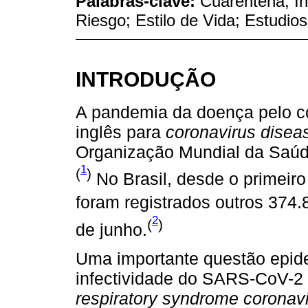
Palabras-clave:
Cuarentena; In
Riesgo; Estilo de Vida; Estudio
INTRODUÇÃO
A pandemia da doença pelo c
inglês para
coronavirus disea
Organização Mundial da Saúd
1
(
)
No Brasil, desde o primeiro
foram registrados outros 374.
2
(
)
de junho.
Uma importante questão epide
infectividade do SARS-CoV-2 
respiratory syndrome coronav