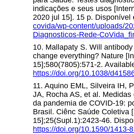
indicações e seus usos [Intern
2020 jul 15]. 15 p. Disponível
covida/wp-content/uploads/2
Diagnosticos-Rede-CoVida_fin
10. Mallapaty S. Will antibody 
change everything? Nature [Int
15];580(7805):571-2. Availabl
https://doi.org/10.1038/d4158
11. Aquino EML, Silveira IH, 
JA, Rocha AS, et al. Medidas 
da pandemia de COVID-19: pot
Brasil. Ciênc Saúde Coletiva [I
15];25(Supl.1):2423-46. Dispo
https://doi.org/10.1590/141