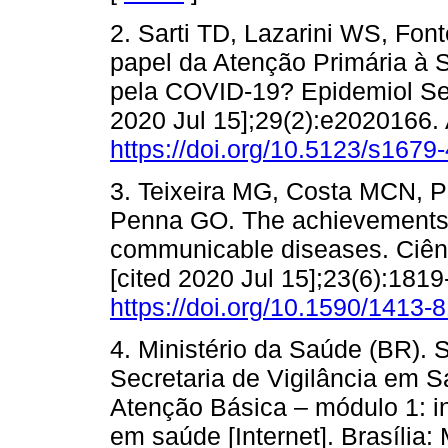
2. Sarti TD, Lazarini WS, Fon
papel da Atenção Primária à
pela COVID-19? Epidemiol Serv
2020 Jul 15];29(2):e2020166. 
https://doi.org/10.5123/s16
3. Teixeira MG, Costa MCN, 
Penna GO. The achievements o
communicable diseases. Ciênc
[cited 2020 Jul 15];23(6):1819
https://doi.org/10.1590/141
4. Ministério da Saúde (BR). 
Secretaria de Vigilância em S
Atenção Básica – módulo 1: in
em saúde [Internet]. Brasília: