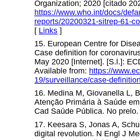
Organization; 2020 [citado 202
https://www.who.int/docs/defau
reports/20200321-sitrep-61-c
[
Links
]
15. European Centre for Dise
Case definition for coronavir
May 2020 [Internet]. [S.l.]: E
Available from:
https://www.e
19/surveillance/case-definitio
16. Medina M, Giovanella L, 
Atenção Primária à Saúde em
Cad Saúde Pública. No prelo.
17. Keesara S, Jonas A, Schu
digital revolution. N Engl J Me