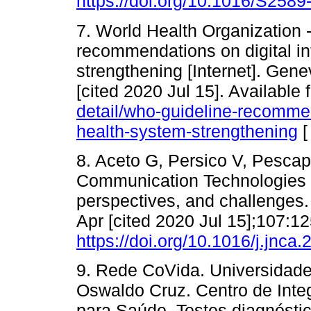
https://doi.org/10.1016/S258
7. World Health Organization
recommendations on digital in
strengthening [Internet]. Gen
[cited 2020 Jul 15]. Available
detail/who-guideline-recommend
health-system-strengthening
8. Aceto G, Persico V, Pescap
Communication Technologies i
perspectives, and challenges.
Apr [cited 2020 Jul 15];107:12
https://doi.org/10.1016/j.jnca
9. Rede CoVida. Universidad
Oswaldo Cruz. Centro de Int
para Saúde. Testes diagnóst