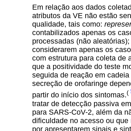
Em relação aos dados coletado
atributos da VE não estão s
qualidade, tais como:
represe
contabilizados apenas os cas
processadas (não aleatórias)
considerarem apenas os caso
com estrutura para coleta de
que a positividade do teste m
seguida de reação em cadeia
secreção de orofaringe depen
(
partir do início dos sintomas.
tratar de detecção passiva e
para SARS-CoV-2, além da nã
dificuldade no acesso ou qu
por apresentarem sinais e sin