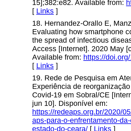
15];382:e82. Available from:
h
[
Links
]
18. Hernandez-Orallo E, Manz
Evaluating how smartphone co
the spread of infectious dise
Access [Internet]. 2020 May [
Available from:
https://doi.o
[
Links
]
19. Rede de Pesquisa em Ate
Experiência de reorganização
Covid-19 em Sobral/CE [Interne
jun 10]. Disponível em:
https://redeaps.org.br/2020/0
aps-para-o-enfrentamento-da-c
estado-do-ceara/
[
Links
]