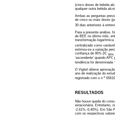
(cinco doses de bebida alc
qualquer outra bebida alco
Ambas as perguntas previa
de cinco ou mais doses (p
30 dias anteriores à entrev
Para a presente análise, f
de BEE no último mês, entr
transformação logarítmica 
centralizado como variável
estimou-se a variação perc
confiança de 95% (IC
95%
‘ascendente’ quando APC p
tendência foi denominada ‘
O Vigitel obteve aprovaç
ano de realização do estu
o
registrado com o n
65610
RESULTADOS
Não houve queda do consum
estacionária. Entretanto, 
-2,61%;-0,40%). Em São Pau
com os respectivos valor