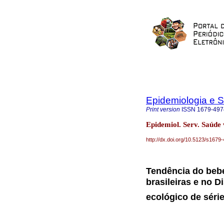
Epidemiologia e 
Print version
ISSN
1679-497
Epidemiol. Serv. Saúde
http://dx.doi.org/10.5123/s16
Tendência do bebe
brasileiras e no D
ecológico de séri