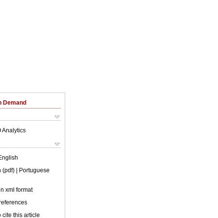
on Demand
 Analytics
English
 (pdf)
| Portuguese
 in xml format
 references
cite this article