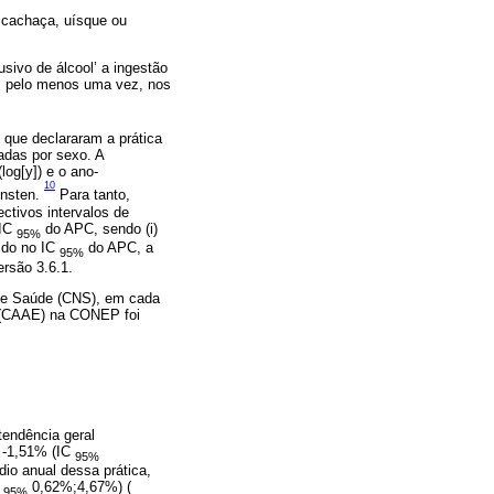
e cachaça, uísque ou
ivo de álcool’ a ingestão
, pelo menos uma vez, nos
s que declararam a prática
cadas por sexo. A
og[y]) e o ano-
10
insten.
Para tanto,
ctivos intervalos de
 IC
do APC, sendo (i)
95%
ido no IC
do APC, a
95%
rsão 3.6.1.
de Saúde (CNS), em cada
a (CAAE) na CONEP foi
tendência geral
e -1,51% (IC
95%
io anual dessa prática,
C
0,62%;4,67%) (
95%