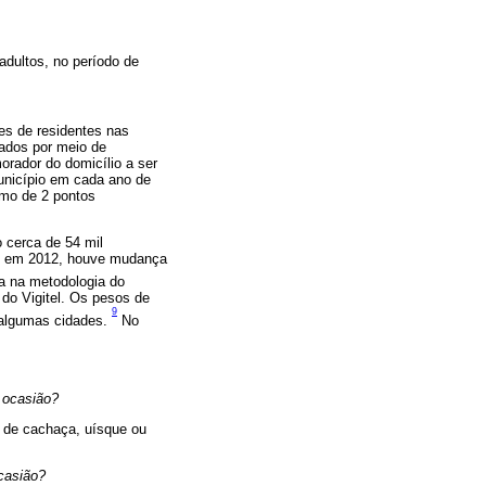
adultos, no período de
ões de residentes nas
nados por meio de
orador do domicílio a ser
unicípio em cada ano de
imo de 2 pontos
 cerca de 54 mil
ue, em 2012, houve mudança
 na metodologia do
do Vigitel. Os pesos de
9
m algumas cidades.
No
 ocasião?
s de cachaça, uísque ou
casião?