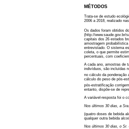
MÉTODOS
Trata-se de estudo ecológi
2006 a 2018, realizado nas 
Os dados foram obtidos dos
(http://www.saude.gov.br/s
capitais dos 26 estados br
amostragem probabilística 
entrevistado. O sistema e
coleta, o que permite esti
percentuais, com coeficien
A cada ano, amostras de ta
indivíduos, são incluídas
no cálculo da ponderação
cálculo do peso de pós-es
pós-estratificação corrige
entanto, dispõe-se de rep
A variável-resposta foi o 
Nos últimos 30 dias, a Sr
(quatro doses de bebida al
qualquer outra bebida alco
Nos últimos 30 dias, o Sr