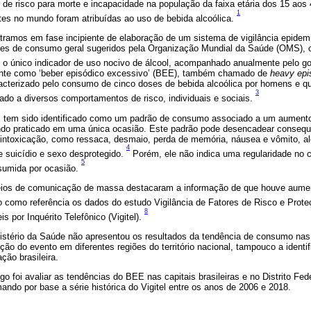
or de risco para morte e incapacidade na população da faixa etária dos 15 ao
1
tes no mundo foram atribuídas ao uso de bebida alcoólica.
tramos em fase incipiente de elaboração de um sistema de vigilância epidemi
res de consumo geral sugeridos pela Organização Mundial da Saúde (OMS), co
 único indicador de uso nocivo de álcool, acompanhado anualmente pelo gov
ente como ‘beber episódico excessivo’ (BEE), também chamado de
heavy epi
acterizado pelo consumo de cinco doses de bebida alcoólica por homens e 
3
ado a diversos comportamentos de risco, individuais e sociais.
E tem sido identificado como um padrão de consumo associado a um aumento
do praticado em uma única ocasião. Este padrão pode desencadear consequ
 intoxicação, como ressaca, desmaio, perda de memória, náusea e vômito, a
4
e suicídio e sexo desprotegido.
Porém, ele não indica uma regularidade no 
5
sumida por ocasião.
ios de comunicação de massa destacaram a informação de que houve aume
como referência os dados do estudo Vigilância de Fatores de Risco e Prot
8
 por Inquérito Telefônico (Vigitel).
nistério da Saúde não apresentou os resultados da tendência de consumo nas 
ção do evento em diferentes regiões do território nacional, tampouco a identi
ção brasileira.
go foi avaliar as tendências do BEE nas capitais brasileiras e no Distrito Fed
ndo por base a série histórica do Vigitel entre os anos de 2006 e 2018.