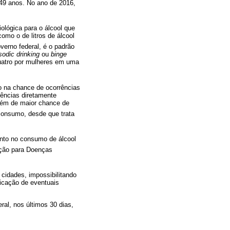
s 49 anos. No ano de 2016,
ológica para o álcool que
mo o de litros de álcool
erno federal, é o padrão
sodic drinking
ou
binge
quatro por mulheres em uma
 na chance de ocorrências
ências diretamente
lém de maior chance de
consumo, desde que trata
nto no consumo de álcool
eção para Doenças
cidades, impossibilitando
ficação de eventuais
eral, nos últimos 30 dias,