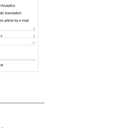
 Analytics
ic translation
is article by e-mail
ks
nk