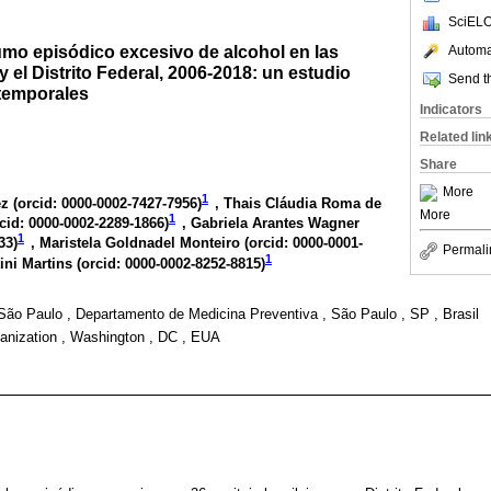
SciELO
mo episódico excesivo de alcohol en las
Automat
y el Distrito Federal, 2006-2018: un estudio
Send th
 temporales
Indicators
Related lin
Share
More
1
z (
orcid: 0000-0002-7427-7956
)
, Thais Cláudia Roma de
More
1
cid: 0000-0002-2289-1866
)
, Gabriela Arantes Wagner
1
33
)
, Maristela Goldnadel Monteiro (
orcid: 0000-0001-
Permali
1
ini Martins (
orcid: 0000-0002-8252-8815
)
São Paulo , Departamento de Medicina Preventiva , São Paulo , SP , Brasil
nization , Washington , DC , EUA