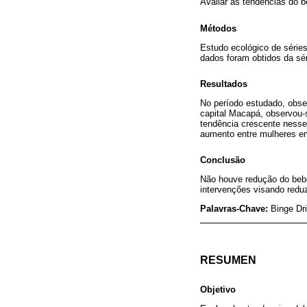
Avaliar as tendências do be
Métodos
Estudo ecológico de série
dados foram obtidos da sér
Resultados
No período estudado, obser
capital Macapá, observou-s
tendência crescente nesse
aumento entre mulheres em
Conclusão
Não houve redução do bebe
intervenções visando reduz
Palavras-Chave:
Binge Dri
RESUMEN
Objetivo