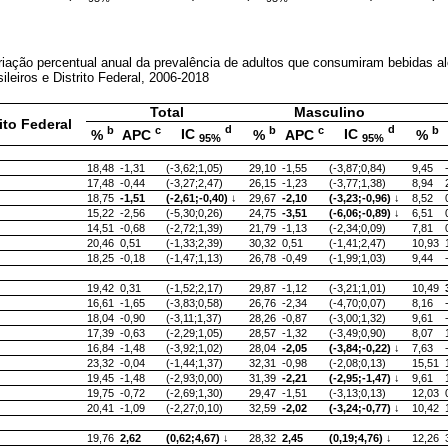
riação percentual anual da prevalência de adultos que consumiram bebidas al
ileiros e Distrito Federal, 2006-2018
Total
Masculino
ito Federal
d
d
b
c
b
c
b
IC
IC
%
APC
%
APC
%
95%
95%
18,48
-1,31
(-3,62;1,05)
29,10
-1,55
(-3,87;0,84)
9,45
17,48
-0,44
(-3,27;2,47)
26,15
-1,23
(-3,77;1,38)
8,94
18,75
-1,51
(-2,61;-0,40)
↓
29,67
-2,10
(-3,23;-0,96)
↓
8,52
15,22
-2,56
(-5,30;0,26)
24,75
-3,51
(-6,06;-0,89)
↓
6,51
14,51
-0,68
(-2,72;1,39)
21,79
-1,13
(-2,34;0,09)
7,81
20,46
0,51
(-1,33;2,39)
30,32
0,51
(-1,41;2,47)
10,93
18,25
-0,18
(-1,47;1,13)
26,78
-0,49
(-1,99;1,03)
9,44
19,42
0,31
(-1,52;2,17)
29,87
-1,12
(-3,21;1,01)
10,49
16,61
-1,65
(-3,83;0,58)
26,76
-2,34
(-4,70;0,07)
8,16
18,04
-0,90
(-3,11;1,37)
28,26
-0,87
(-3,00;1,32)
9,61
17,39
-0,63
(-2,29;1,05)
28,57
-1,32
(-3,49;0,90)
8,07
16,84
-1,48
(-3,92;1,02)
28,04
-2,05
(-3,84;-0,22)
↓
7,63
23,32
-0,04
(-1,44;1,37)
32,31
-0,98
(-2,08;0,13)
15,51
19,45
-1,48
(-2,93;0,00)
31,39
-2,21
(-2,95;-1,47)
↓
9,61
19,75
-0,72
(-2,69;1,30)
29,47
-1,51
(-3,13;0,13)
12,03
20,41
-1,09
(-2,27;0,10)
32,59
-2,02
(-3,24;-0,77)
↓
10,42
19,76
2,62
(0,62;4,67)
↓
28,32
2,45
(0,19;4,76)
↓
12,26