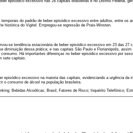
ber episódico excessivo nas 26 capitais brasileiras e no Distrito Federal, ger
s temporais do padrão de beber episódico excessivo entre adultos, entre os 
ie histórica do Vigitel. Empregou-se regressão de Prais-Winsten.
vou-se tendência estacionária de beber episódico excessivo em 23 das 27 cap
e diminuição dessa prática; e nas capitais São Paulo e Florianópolis, assim 
 consumo. Há importantes diferenças no beber episódico excessivo por sexo
 sete capitais.
r episódico excessivo na maioria das capitais, evidenciando a urgência da 
ir o consumo de álcool na população brasileira.
nking; Bebidas Alcoólicas; Brasil; Fatores de Risco; Inquérito Telefônico; E