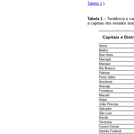
Tabela 1
).
Tabela 1
– Tendência e va
a capitais dos estados bras
Capitais e Distr
Norte
Belém
Boa Vista
Macapá
Manaus
Rio Branco
Palmas
Porto Velho
Nordeste
Aracaju
Fortaleza
Maceió
Natal
João Pessoa
Salvador
São Luís
Recife
Teresina
Centro-Oeste
Distrito Federal