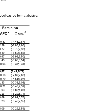
coólicas de forma abusiva,
Feminino
d
c
IC
APC
95%
-0,87
(-4,46;2,87)
2,39
(-2,85;7,90)
0,77
(-0,75;2,32)
0,49
(-5,50;6,85)
0,67
(-3,93;5,50)
1,45
(-0,60;3,54)
-0,06
(-3,34;3,34)
3,57
(1,41;5,77)↑
-0,16
(-2,87;2,62)
-0,79
(-4,51;3,07)
1,33
(-0,33;3,03)
-0,71
(-5,48;4,31)
1,03
(-1,89;4,03)
1,13
(-3,29;5,74)
0,89
(-1,89;3,76)
1,23
(-0,46;2,95)
3,09
(-0,29;6,59)