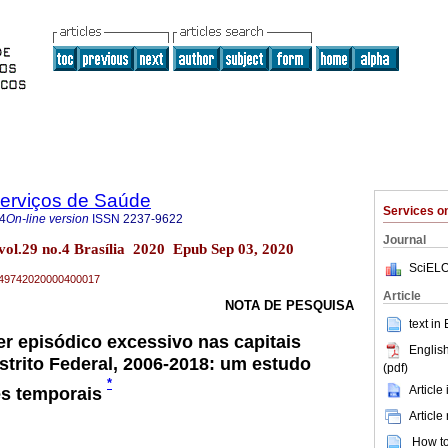
Serviços de Saúde
Services 
4
On-line version
ISSN
2237-9622
Journal
 vol.29 no.4 Brasília 2020 Epub Sep 03, 2020
SciELO
79-49742020000400017
Article
NOTA DE PESQUISA
text in
r episódico excessivo nas capitais
English
istrito Federal, 2006-2018: um estudo
(pdf)
*
Article
es temporais
Article
How to 