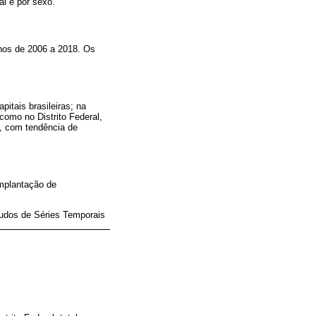
al e por sexo.
anos de 2006 a 2018. Os
itais brasileiras; na
como no Distrito Federal,
, com tendência de
implantação de
studos de Séries Temporais