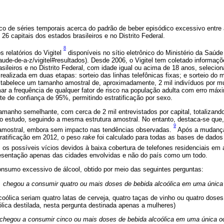
co de séries temporais acerca do padrão de beber episódico excessivo entre 
26 capitais dos estados brasileiros e no Distrito Federal.
8
 relatórios do Vigitel
disponíveis no sítio eletrônico do Ministério da Saúde
aude-de-a-z/vigitel#resultados). Desde 2006, o Vigitel tem coletado informaç
asileiros e no Distrito Federal, com idade igual ou acima de 18 anos, selecio
realizada em duas etapas: sorteio das linhas telefônicas fixas; e sorteio do m
stabelece um tamanho amostral de, aproximadamente, 2 mil indivíduos por m
mar a frequência de qualquer fator de risco na população adulta com erro máx
te de confiança de 95%, permitindo estratificação por sexo.
manho semelhante, com cerca de 2 mil entrevistados por capital, totalizando
 no estudo, seguindo a mesma estrutura amostral. No entanto, destaca-se q
9
 amostral, embora sem impacto nas tendências observadas.
Após a mudança
tratificação em 2012, o peso
rake
foi calculado para todas as bases de dados 
m os possíveis vícios devidos à baixa cobertura de telefones residenciais e
resentação apenas das cidades envolvidas e não do país como um todo.
consumo excessivo de álcool, obtido por meio das seguintes perguntas:
a. chegou a consumir quatro ou mais doses de bebida alcoólica em uma única
coólica seriam quatro latas de cerveja, quatro taças de vinho ou quatro dose
ólica destilada, nesta pergunta destinada apenas a mulheres)
. chegou a consumir cinco ou mais doses de bebida alcoólica em uma única o