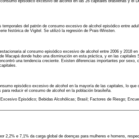
consumo episódico excesivo de alcohol en las 26 capitales brasileñas y el Dis
s temporales del patrón de consumo excesivo de alcohol episódico entre adul
rie histórica de Vigitel. Se utilizó la regresión de Prais-Winsten.
stacionaria al consumo episódico excesivo de alcohol entre 2006 y 2018 en 
de Macapá donde hubo una disminución en esta práctica, y en las capitales S
 encontró una tendencia creciente. Existen diferencias importantes por sexo
capitales.
nsumo episódico excesivo de alcohol en la mayoría de las capitales, lo que 
 para reducir el consumo de alcohol en la población brasileña.
xcesivo Episódico; Bebidas Alcohólicas; Brasil; Factores de Riesgo; Encues
por 2,2% e 7,1% da carga global de doenças para mulheres e homens, respe