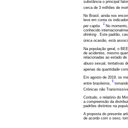
substância o principal fat
cerca de 3 milhões de mor
No Brasil, ainda nos encon
leve em conta os indicado
2
per capita
.
No momento, o
conhecido internacionalm
drinking
. Este padrão, car
única ocasião, está associ
Na população geral, o BE
de acidentes, mesmo quan
relacionadas ao estado de
abuso sexual, tentativas d
apenas da quantidade con
Em agosto de 2019, os me
6
entre brasileiros,
tomando 
Crônicas não Transmissíveis
Contudo, o relatório do Mi
a compreensão da distribui
padrões distintos na popula
A proposta do presente arti
de acordo com o sexo, toma