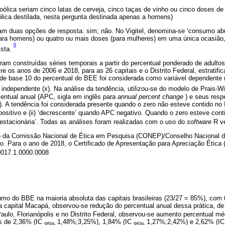
oólica seriam cinco latas de cerveja, cinco taças de vinho ou cinco doses d
ólica destilada, nesta pergunta destinada apenas a homens)
m duas opções de resposta: sim; não. No Vigitel, denomina-se ‘consumo abus
ara homens) ou quatro ou mais doses (para mulheres) em uma única ocasião
8
ista.
oram construídas séries temporais a partir do percentual ponderado de adulto
e os anos de 2006 e 2018, para as 26 capitais e o Distrito Federal, estratifi
de base 10 do percentual do BEE foi considerada como variável dependente (l
 independente (x). Na análise da tendência, utilizou-se do modelo de Prais-W
entual anual (APC, sigla em inglês para
annual percent change
) e seus respe
). A tendência foi considerada presente quando o zero não esteve contido no
ositivo e (ii) ‘decrescente’ quando APC negativo. Quando o zero esteve cont
estacionária’. Todas as análises foram realizadas com o uso do
software
R ve
ão da Comissão Nacional de Ética em Pesquisa (CONEP)/Conselho Nacional 
do. Para o ano de 2018, o Certificado de Apresentação para Apreciação Étic
017.1.0000.0008
o do BBE na maioria absoluta das capitais brasileiras (23/27 = 85%), com 
na capital Macapá, observou-se redução do percentual anual dessa prática, d
lo, Florianópolis e no Distrito Federal, observou-se aumento percentual méd
es de 2,36% (IC
1,48%;3,25%), 1,84% (IC
1,27%;2,42%) e 2,62% (I
95%
95%