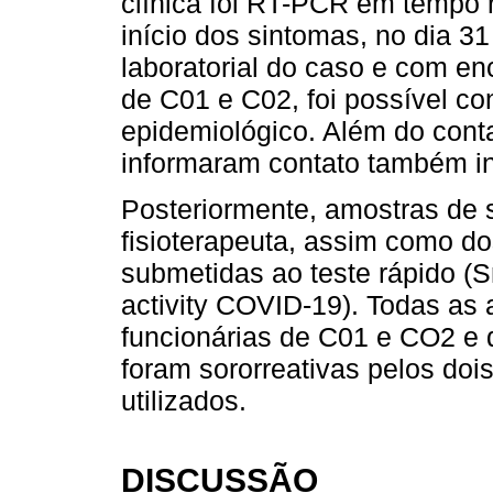
clínica foi RT-PCR em tempo r
início dos sintomas, no dia 3
laboratorial do caso e com en
de C01 e C02, foi possível conf
epidemiológico. Além do cont
informaram contato também in
Posteriormente, amostras de 
fisioterapeuta, assim como do
submetidas ao teste rápido (S
activity COVID-19). Todas as
funcionárias de C01 e CO2 e d
foram sororreativas pelos doi
utilizados.
DISCUSSÃO