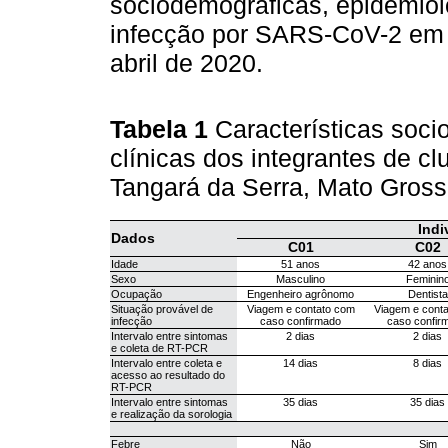
sociodemográficas, epidemioló
infecção por SARS-CoV-2 em 
abril de 2020.
Tabela 1
Características soc
clínicas dos integrantes de c
Tangará da Serra, Mato Gross
Indi
Dados
C01
C02
Idade
51 anos
42 anos
Sexo
Masculino
Feminin
Ocupação
Engenheiro agrônomo
Dentista
Situação provável de
Viagem e contato com
Viagem e cont
infecção
caso confirmado
caso confir
Intervalo entre sintomas
2 dias
2 dias
e coleta de RT-PCR
Intervalo entre coleta e
14 dias
8 dias
acesso ao resultado do
RT-PCR
Intervalo entre sintomas
35 dias
35 dias
e realização da sorologia
Febre
Não
Sim