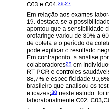
,
26
27
C03 e C04.
Em relação aos exames labora
19, destaca-se a possibilidad
apontou que a sensibilidade
orofaringe variou de 30% a 6
de coleta e o período da coleta
pode explicar o resultado neg
Em contraponto, a análise por 
29
colaboradores
em indivíduo
RT-PCR e controles saudávei
88,7% e especificidade 90,6%,
brasileiro que analisou os te
30
eficazes;
neste estudo, foi 
laboratorialmente C02, C03,C