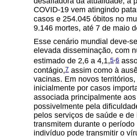
desafiadora da atualidade; a 
COVID-19 vem atingindo pata
casos e 254.045 óbitos no m
9.146 mortes, até 7 de maio d
Esse cenário mundial deve-se 
elevada disseminação, com n
,
5
6
estimado de 2,6 a 4,1,
asso
7
contágio,
assim como à ausê
vacinas. Em novos território
inicialmente por casos import
associada principalmente aos
possivelmente pela dificulda
pelos serviços de saúde e de 
transmitem durante o período
indivíduo pode transmitir o vír