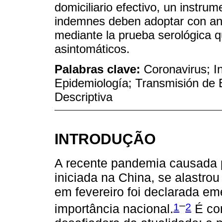
domiciliario efectivo, un instru
indemnes deben adoptar con anti
mediante la prueba serológica q
asintomáticos.
Palabras clave:
Coronavirus; I
Epidemiología; Transmisión de 
Descriptiva
INTRODUÇÃO
A recente pandemia causada 
iniciada na China, se alastrou
em fevereiro foi declarada e
–
1
2
importância nacional.
É co