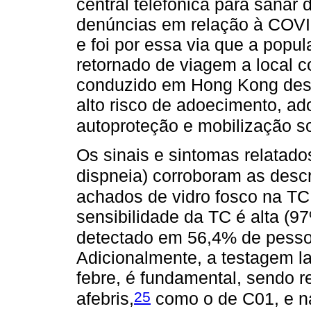
central telefônica para sanar
denúncias em relação à COVID-
e foi por essa via que a pop
retornado de viagem a local 
conduzido em Hong Kong des
alto risco de adoecimento, a
autoproteção e mobilização so
Os sinais e sintomas relatados
dispneia) corroboram as descr
achados de vidro fosco na TC
sensibilidade da TC é alta (97
detectado em 56,4% de pess
Adicionalmente, a testagem l
febre, é fundamental, sendo 
25
afebris,
como o de C01, e na