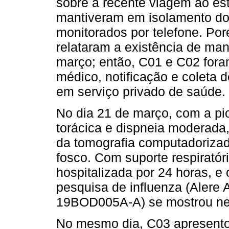
sobre a recente viagem ao es
mantiveram em isolamento dom
monitorados por telefone. P
relataram a existência de man
março; então, C01 e C02 fora
médico, notificação e coleta 
em serviço privado de saúde.
No dia 21 de março, com a pio
torácica e dispneia moderada, 
da tomografia computadorizad
fosco. Com suporte respirató
hospitalizada por 24 horas, e 
pesquisa de influenza (Alere
19BOD005A-A) se mostrou ne
No mesmo dia, C03 apresentou