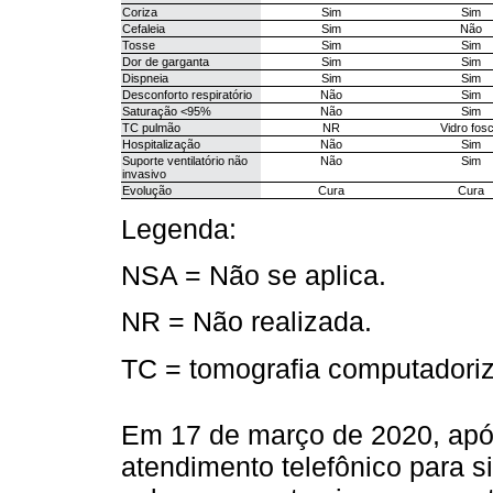
Coriza
Sim
Sim
Cefaleia
Sim
Não
Tosse
Sim
Sim
Dor de garganta
Sim
Sim
Dispneia
Sim
Sim
Desconforto respiratório
Não
Sim
Saturação <95%
Não
Sim
TC pulmão
NR
Vidro fos
Hospitalização
Não
Sim
Suporte ventilatório não
Não
Sim
invasivo
Evolução
Cura
Cura
Legenda:
NSA = Não se aplica.
NR = Não realizada.
TC = tomografia computadori
Em 17 de março de 2020, apó
atendimento telefônico para s