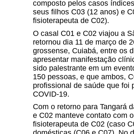
composto pelos casos índices
seus filhos C03 (12 anos) e C
fisioterapeuta de C02).
O casal C01 e C02 viajou a S
retornou dia 11 de março de 
grossense, Cuiabá, entre os 
apresentar manifestação clíni
sido palestrante em um even
150 pessoas, e que ambos, C0
profissional de saúde que foi
COVID-19.
Com o retorno para Tangará d
e C02 manteve contato com os
fisioterapeuta de C02 (caso C
domésticas (C06 e C07). No 