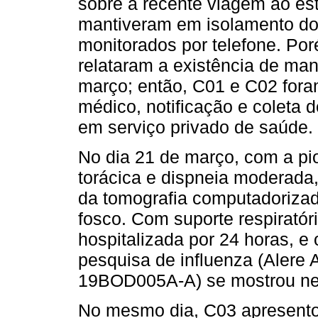
sobre a recente viagem ao es
mantiveram em isolamento dom
monitorados por telefone. P
relataram a existência de man
março; então, C01 e C02 fora
médico, notificação e coleta 
em serviço privado de saúde.
No dia 21 de março, com a pio
torácica e dispneia moderada, 
da tomografia computadorizad
fosco. Com suporte respirató
hospitalizada por 24 horas, e 
pesquisa de influenza (Alere
19BOD005A-A) se mostrou ne
No mesmo dia, C03 apresentou