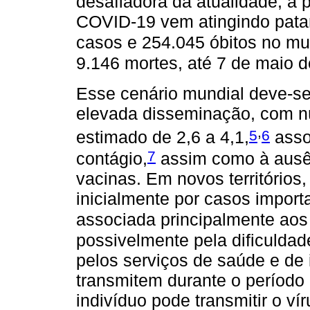
desafiadora da atualidade; a 
COVID-19 vem atingindo pata
casos e 254.045 óbitos no m
9.146 mortes, até 7 de maio d
Esse cenário mundial deve-se 
elevada disseminação, com n
,
5
6
estimado de 2,6 a 4,1,
asso
7
contágio,
assim como à ausê
vacinas. Em novos território
inicialmente por casos import
associada principalmente aos
possivelmente pela dificulda
pelos serviços de saúde e de 
transmitem durante o período
indivíduo pode transmitir o vír