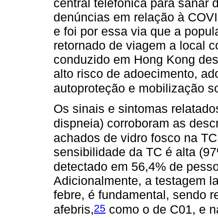
central telefônica para sanar
denúncias em relação à COVID-
e foi por essa via que a pop
retornado de viagem a local 
conduzido em Hong Kong des
alto risco de adoecimento, a
autoproteção e mobilização so
Os sinais e sintomas relatados
dispneia) corroboram as descr
achados de vidro fosco na TC
sensibilidade da TC é alta (97
detectado em 56,4% de pess
Adicionalmente, a testagem l
febre, é fundamental, sendo 
25
afebris,
como o de C01, e na