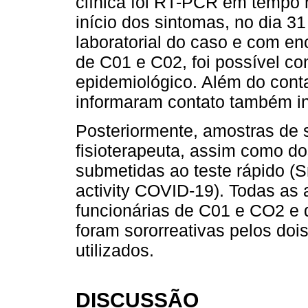
clínica foi RT-PCR em tempo r
início dos sintomas, no dia 3
laboratorial do caso e com en
de C01 e C02, foi possível conf
epidemiológico. Além do cont
informaram contato também in
Posteriormente, amostras de 
fisioterapeuta, assim como do
submetidas ao teste rápido (S
activity COVID-19). Todas as
funcionárias de C01 e CO2 e d
foram sororreativas pelos doi
utilizados.
DISCUSSÃO