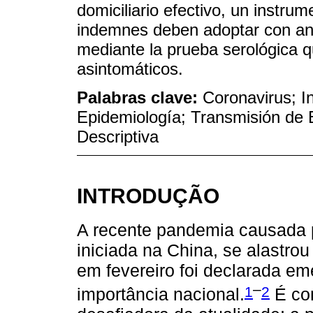
domiciliario efectivo, un instru
indemnes deben adoptar con anti
mediante la prueba serológica q
asintomáticos.
Palabras clave:
Coronavirus; I
Epidemiología; Transmisión de 
Descriptiva
INTRODUÇÃO
A recente pandemia causada 
iniciada na China, se alastrou
em fevereiro foi declarada e
–
1
2
importância nacional.
É co