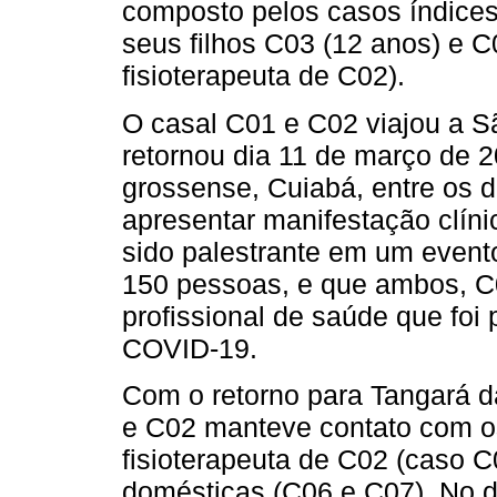
composto pelos casos índices
seus filhos C03 (12 anos) e C
fisioterapeuta de C02).
O casal C01 e C02 viajou a S
retornou dia 11 de março de 
grossense, Cuiabá, entre os 
apresentar manifestação clíni
sido palestrante em um even
150 pessoas, e que ambos, C0
profissional de saúde que foi
COVID-19.
Com o retorno para Tangará d
e C02 manteve contato com os
fisioterapeuta de C02 (caso C
domésticas (C06 e C07). No 