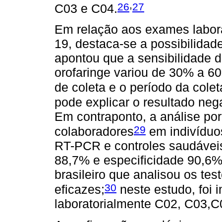
,
26
27
C03 e C04.
Em relação aos exames labora
19, destaca-se a possibilidad
apontou que a sensibilidade
orofaringe variou de 30% a 6
de coleta e o período da coleta
pode explicar o resultado neg
Em contraponto, a análise por 
29
colaboradores
em indivíduo
RT-PCR e controles saudávei
88,7% e especificidade 90,6%,
brasileiro que analisou os te
30
eficazes;
neste estudo, foi 
laboratorialmente C02, C03,C