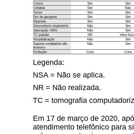
Coriza
Sim
Sim
Cefaleia
Sim
Não
Tosse
Sim
Sim
Dor de garganta
Sim
Sim
Dispneia
Sim
Sim
Desconforto respiratório
Não
Sim
Saturação <95%
Não
Sim
TC pulmão
NR
Vidro fos
Hospitalização
Não
Sim
Suporte ventilatório não
Não
Sim
invasivo
Evolução
Cura
Cura
Legenda:
NSA = Não se aplica.
NR = Não realizada.
TC = tomografia computadori
Em 17 de março de 2020, apó
atendimento telefônico para s