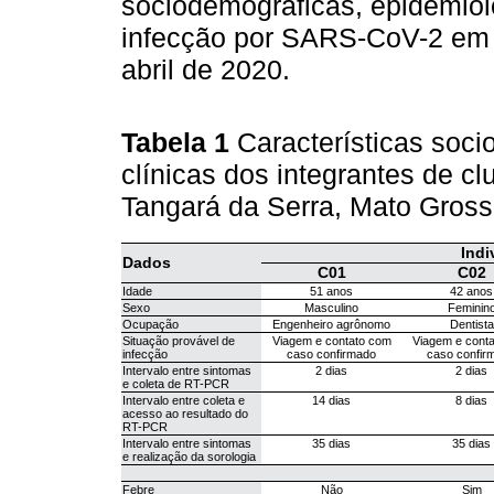
sociodemográficas, epidemioló
infecção por SARS-CoV-2 em 
abril de 2020.
Tabela 1
Características soc
clínicas dos integrantes de c
Tangará da Serra, Mato Gross
Indi
Dados
C01
C02
Idade
51 anos
42 anos
Sexo
Masculino
Feminin
Ocupação
Engenheiro agrônomo
Dentista
Situação provável de
Viagem e contato com
Viagem e cont
infecção
caso confirmado
caso confir
Intervalo entre sintomas
2 dias
2 dias
e coleta de RT-PCR
Intervalo entre coleta e
14 dias
8 dias
acesso ao resultado do
RT-PCR
Intervalo entre sintomas
35 dias
35 dias
e realização da sorologia
Febre
Não
Sim