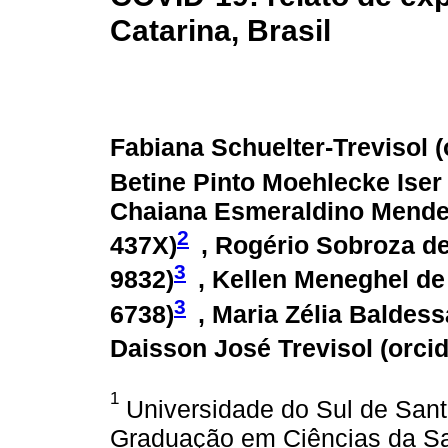
Catarina, Brasil
Fabiana Schuelter-Trevisol (
Betine Pinto Moehlecke Iser 
Chaiana Esmeraldino Mende
2
437X
)
, Rogério Sobroza de
3
9832
)
, Kellen Meneghel de
3
6738
)
, Maria Zélia Baldess
Daisson José Trevisol (
orci
1
Universidade do Sul de Sant
Graduação em Ciências da Saú