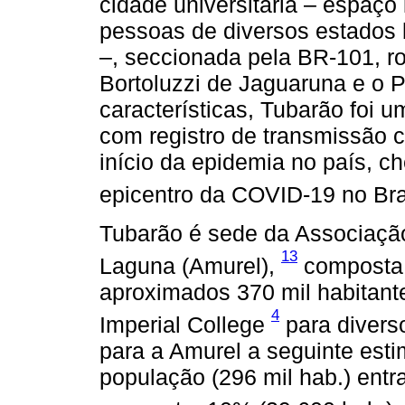
cidade universitária – espaço 
pessoas de diversos estados b
–, seccionada pela BR-101, r
Bortoluzzi de Jaguaruna e o 
características, Tubarão foi 
com registro de transmissão 
início da epidemia no país, c
epicentro da COVID-19 no Bra
Tubarão é sede da Associaçã
13
Laguna (Amurel),
composta 
aproximados 370 mil habitant
4
Imperial College
para diversos
para a Amurel a seguinte est
população (296 mil hab.) ent