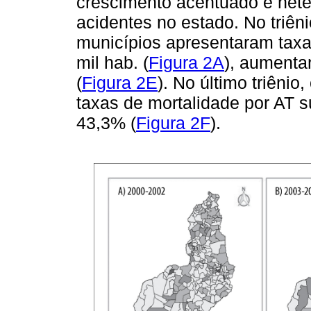
crescimento acentuado e het
acidentes no estado. No triê
municípios apresentaram taxa
mil hab. (
Figura 2A
), aumenta
(
Figura 2E
). No último triêni
taxas de mortalidade por AT su
43,3% (
Figura 2F
).