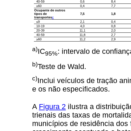
40-59
0,6
8,4
≥60
0,4
7,7
Ocupante de outros
tipos de
7,5
1,8
transportes
c
≤9
2,1
0,4
10-19
4,0
0,8
20-39
11,1
2,0
40-59
11,8
2,7
≥60
11,2
2,9
a)
IC
: intervalo de confian
95%
b)
Teste de Wald.
c)
Inclui veículos de tração an
e os não especificados.
A
Figura 2
ilustra a distribui
trienais das taxas de mortali
municípios de residência dos