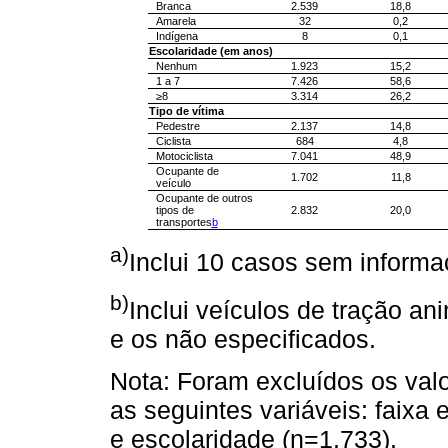
Branca
2.539
18,8
Amarela
32
0,2
Indígena
8
0,1
Escolaridade (em anos)
Nenhum
1.923
15,2
1 a 7
7.426
58,6
≥8
3.314
26,2
Tipo de vítima
Pedestre
2.137
14,8
Ciclista
684
4,8
Motociclista
7.041
48,9
Ocupante de
1.702
11,8
veículo
Ocupante de outros
tipos de
2.832
20,0
transportes
b
a)
Inclui 10 casos sem informa
b)
Inclui veículos de tração an
e os não especificados.
Nota: Foram excluídos os valor
as seguintes variáveis: faixa 
e escolaridade (n=1.733).