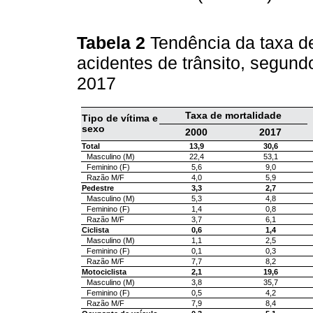
Tabela 2
Tendência da taxa de
acidentes de trânsito, segundo
2017
Taxa de mortalidade
Tipo de vítima e
sexo
2000
2017
Total
13,9
30,6
Masculino (M)
22,4
53,1
Feminino (F)
5,6
9,0
Razão M/F
4,0
5,9
Pedestre
3,3
2,7
Masculino (M)
5,3
4,8
Feminino (F)
1,4
0,8
Razão M/F
3,7
6,1
Ciclista
0,6
1,4
Masculino (M)
1,1
2,5
Feminino (F)
0,1
0,3
Razão M/F
7,7
8,2
Motociclista
2,1
19,6
Masculino (M)
3,8
35,7
Feminino (F)
0,5
4,2
Razão M/F
7,9
8,4