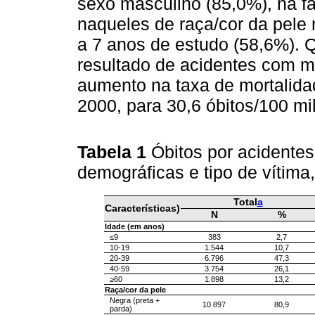
sexo masculino (85,0%), na fa
naqueles de raça/cor da pele
a 7 anos de estudo (58,6%). 
resultado de acidentes com mo
aumento na taxa de mortalidad
2000, para 30,6 óbitos/100 mi
Tabela 1
Óbitos por acidentes
demográficas e tipo de vítima
Total
a
Características)
N
%
Idade (em anos)
≤9
383
2,7
10-19
1.544
10,7
20-39
6.796
47,3
40-59
3.754
26,1
≥60
1.898
13,2
Raça/cor da pele
Negra (preta +
10.897
80,9
parda)