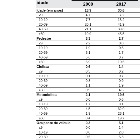
idade
2000
2017
Idade (em anos)
13,9
30,6
≤9
4,7
3,3
10-19
7,7
13,2
20-39
20,1
41,9
40-59
21,1
39,8
≥60
19,9
45,5
Pedestre
3,3
2,7
≤9
2,2
0,8
10-19
1,9
0,5
20-39
3,1
1,7
40-59
5,6
3,7
≥60
6,9
10,6
Ciclista
0,6
1,4
≤9
0,3
0,2
10-19
0,1
0,7
20-39
0,8
0,9
40-59
1,1
1,9
≥60
0,9
4,6
Motociclista
2,1
19,6
≤9
0,0
0,6
10-19
1,7
9,1
20-39
4,5
32,0
40-59
1,9
23,1
≥60
0,4
19,7
Ocupante de veículo
0,3
5,1
≤9
0,0
1,4
10-19
0,0
2,0
20-39
0,6
5,3