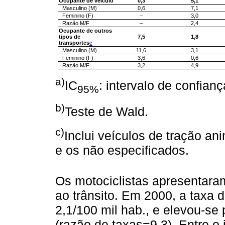
Ocupante de veículo
0,3
5,1
Masculino (M)
0,6
7,1
Feminino (F)
–
3,0
Razão M/F
–
2,4
Ocupante de outros
tipos de
7,5
1,8
transportes
c
Masculino (M)
11,6
3,1
Feminino (F)
3,6
0,6
Razão M/F
3,2
4,9
a)
IC
: intervalo de confian
95%
b)
Teste de Wald.
c)
Inclui veículos de tração an
e os não especificados.
Os motociclistas apresentaram
ao trânsito. Em 2000, a taxa 
2,1/100 mil hab., e elevou-se
(razão de taxas=9,3). Entre o i