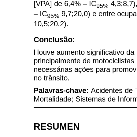
[VPA] de 6,4% – IC
4,3;8,7)
95%
– IC
9,7;20,0) e entre ocup
95%
10,5;20,2).
Conclusão:
Houve aumento significativo da 
principalmente de motociclistas
necessárias ações para promove
no trânsito.
Palavras-chave:
Acidentes de 
Mortalidade; Sistemas de Info
RESUMEN