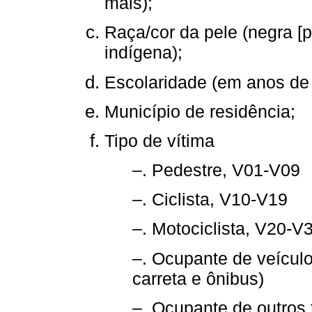
mais);
Raça/cor da pele (negra [p
indígena);
Escolaridade (em anos de 
Município de residência;
Tipo de vítima
–. Pedestre, V01-V09
–. Ciclista, V10-V19
–. Motociclista, V20-V3
–. Ocupante de veícul
carreta e ônibus)
–. Ocupante de outros 