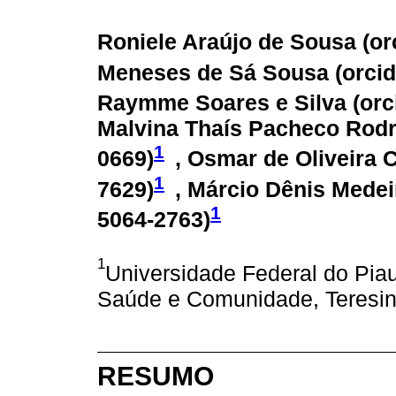
Roniele Araújo de Sousa (
or
Meneses de Sá Sousa (
orci
Raymme Soares e Silva (
orc
Malvina Thaís Pacheco Rodr
1
0669
)
, Osmar de Oliveira 
1
7629
)
, Márcio Dênis Mede
1
5064-2763
)
1
Universidade Federal do Pi
Saúde e Comunidade, Teresina
RESUMO