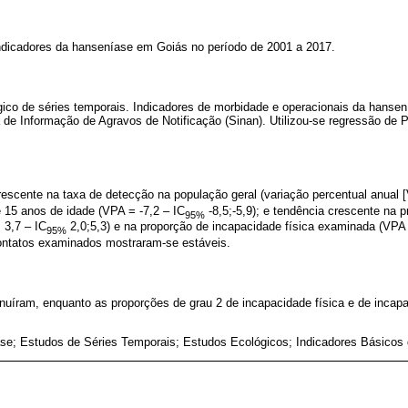
indicadores da hanseníase em Goiás no período de 2001 a 2017.
gico de séries temporais. Indicadores de morbidade e operacionais da hanse
 de Informação de Agravos de Notificação (Sinan). Utilizou-se regressão de P
rescente na taxa de detecção na população geral (variação percentual anual [
 15 anos de idade (VPA = -7,2 – IC
-8,5;-5,9); e tendência crescente na 
95%
 3,7 – IC
2,0;5,3) e na proporção de incapacidade física examinada (VPA 
95%
ontatos examinados mostraram-se estáveis.
nuíram, enquanto as proporções de grau 2 de incapacidade física e de incap
se; Estudos de Séries Temporais; Estudos Ecológicos; Indicadores Básicos