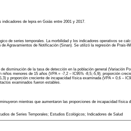
os indicadores de lepra en Goiás entre 2001 y 2017.
gico de series temporales. La morbilidad y los indicadores operativos se calcu
 de Agravamientos de Notificación (Sinan). Se utilizó la regresión de Prais-Wi
de disminución de la tasa de detección en la población general (Variación P
en niños menores de 15 años (VPA = -7,2 – IC95% -8,5;-5,9); proporción creci
,3) y proporción creciente de incapacidad física examinada (VPA = 0,6 – IC9
ntactos examinados fueron estables.
sminuyeron mientras que aumentaron las proporciones de incapacidad física d
tudios de Series Temporales; Estudios Ecológicos; Indicadores de Salud