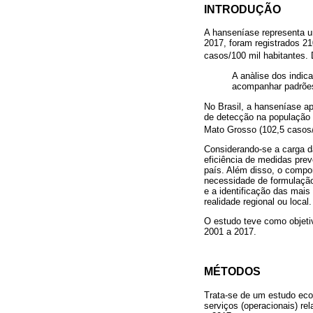
INTRODUÇÃO
A hanseníase representa 
2017, foram registrados 2
casos/100 mil habitantes. 
A anàlise dos indic
acompanhar padrões
No Brasil, a hanseníase a
de detecção na população 
Mato Grosso (102,5 casos/1
Considerando-se a carga da
eficiência de medidas pre
país. Além disso, o compo
necessidade de formulação 
e a identificação das mai
realidade regional ou local.
O estudo teve como objeti
2001 a 2017.
MÉTODOS
Trata-se de um estudo eco
serviços (operacionais) re