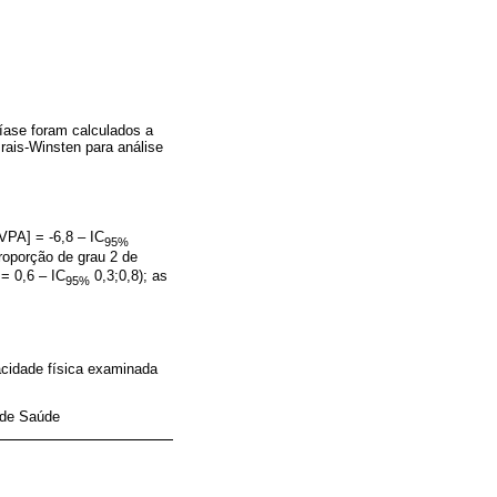
níase foram calculados a
rais-Winsten para análise
VPA] = -6,8 – IC
95%
proporção de grau 2 de
= 0,6 – IC
0,3;0,8); as
95%
acidade física examinada
 de Saúde