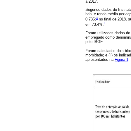
a 2017.
Segundo dados do Institut
hab. e renda média
per cap
3
0,735;
no final de 2018, 
4
em 73,4%.
Foram utilizados dados do
empregado como denominado
pelo IBGE.
Foram calculados dois blo
morbidade; e (ii) os indic
apresentados na
Figura 1
.