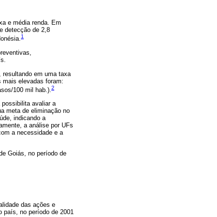
ixa e média renda. Em
e detecção de 2,8
1
donésia.
preventivas,
s.
, resultando em uma taxa
s mais elevadas foram:
2
sos/100 mil hab.).
ossibilita avaliar a
ua meta de eliminação no
úde, indicando a
camente, a análise por UFs
 com a necessidade e a
de Goiás, no período de
alidade das ações e
o país, no período de 2001