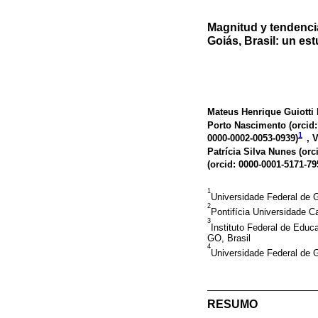
Magnitud y tendencia
Goiás, Brasil: un es
Mateus Henrique Guiotti
Porto Nascimento (
orcid
1
0000-0002-0053-0939
)
, 
Patrícia Silva Nunes (
orc
(
orcid: 0000-0001-5171-79
1
Universidade Federal de 
2
Pontifícia Universidade C
3
Instituto Federal de Edu
GO, Brasil
4
Universidade Federal de 
RESUMO