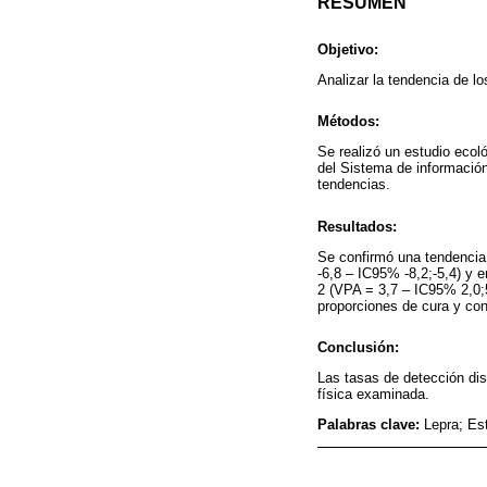
RESUMEN
Objetivo:
Analizar la tendencia de l
Métodos:
Se realizó un estudio ecoló
del Sistema de información
tendencias.
Resultados:
Se confirmó una tendencia 
-6,8 – IC95% -8,2;-5,4) y 
2 (VPA = 3,7 – IC95% 2,0;5
proporciones de cura y co
Conclusión:
Las tasas de detección di
física examinada.
Palabras clave:
Lepra; Es