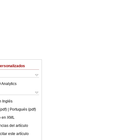
Personalizados
 Analytics
en
Inglés
(pdf)
| Portugués (pdf)
lo en XML
cias del artículo
itar este artículo