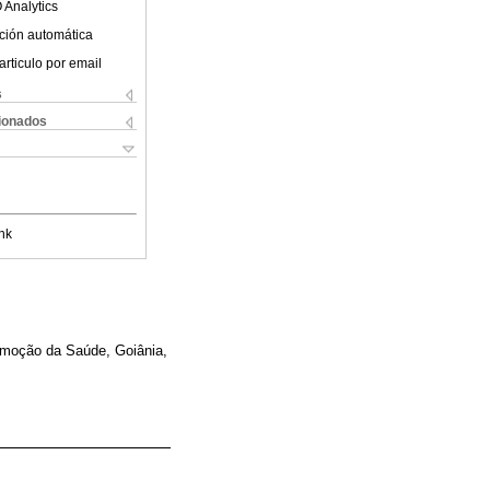
 Analytics
ción automática
articulo por email
s
cionados
nk
omoção da Saúde, Goiânia,