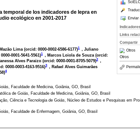
SciELO
Traduc
 temporal de los indicadores de lepra en
tudio ecológico en 2001-2017
Enviar 
Indicadore
Links rela
Compartir
1
 Mazão Lima (
orcid: 0000-0002-6586-6177
)
, Juliano
Otros
1
: 0000-0001-5641-5561
)
, Marcos Loiola de Souza (
orcid:
Otros
2
Vanessa Alves Paraizo (
orcid: 0000-0001-8705-5079
)
,
3
id: 0000-0003-4163-9516
)
, Rafael Alves Guimarães
Permali
4
58
)
Goiás, Faculdade de Medicina, Goiânia, GO, Brasil
atólica de Goiás, Faculdade de Medicina, Goiânia, GO, Brasil
cação, Ciência e Tecnologia de Goiás, Núcleo de Estudos e Pesquisas em Pr
Goiás, Faculdade de Enfermagem, Goiânia, GO, Brasil