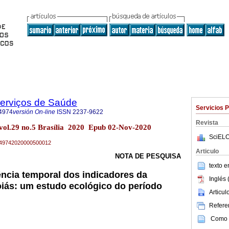
Serviços de Saúde
Servicios 
4974
versión On-line
ISSN
2237-9622
Revista
 vol.29 no.5 Brasília 2020 Epub 02-Nov-2020
SciELO
79-49742020000500012
Articulo
NOTA DE PESQUISA
texto 
ncia temporal dos indicadores da
Inglés 
iás: um estudo ecológico do período
Articu
Referen
Como c