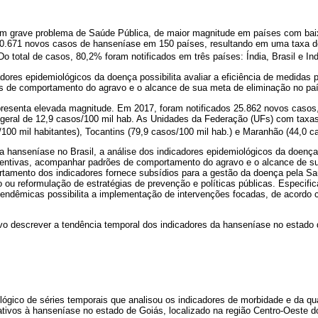
um grave problema de Saúde Pública, de maior magnitude em países com ba
10.671 novos casos de hanseníase em 150 países, resultando em uma taxa d
Do total de casos, 80,2% foram notificados em três países: Índia, Brasil e In
adores epidemiológicos da doença possibilita avaliar a eficiência de medidas 
 de comportamento do agravo e o alcance de sua meta de eliminação no paí
presenta elevada magnitude. Em 2017, foram notificados 25.862 novos casos
geral de 12,9 casos/100 mil hab. As Unidades da Federação (UFs) com taxa
00 mil habitantes), Tocantins (79,9 casos/100 mil hab.) e Maranhão (44,0 ca
 hanseníase no Brasil, a análise dos indicadores epidemiológicos da doença p
ventivas, acompanhar padrões de comportamento do agravo e o alcance de s
rtamento dos indicadores fornece subsídios para a gestão da doença pela Sa
ou reformulação de estratégias de prevenção e políticas públicas. Especifi
s endêmicas possibilita a implementação de intervenções focadas, de acordo
vo descrever a tendência temporal dos indicadores da hanseníase no estado 
lógico de séries temporais que analisou os indicadores de morbidade e da qu
lativos à hanseníase no estado de Goiás, localizado na região Centro-Oeste d