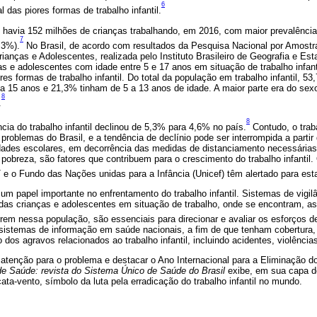
6
l das piores formas de trabalho infantil.
havia 152 milhões de crianças trabalhando, em 2016, com maior prevalência 
7
,3%).
No Brasil, de acordo com resultados da Pesquisa Nacional por Amostr
ianças e Adolescentes, realizada pelo Instituto Brasileiro de Geografia e Est
as e adolescentes com idade entre 5 e 17 anos em situação de trabalho infant
s formas de trabalho infantil. Do total da população em trabalho infantil, 5
a 15 anos e 21,3% tinham de 5 a 13 anos de idade. A maior parte era do sex
8
.
8
cia do trabalho infantil declinou de 5,3% para 4,6% no país.
Contudo, o trab
roblemas do Brasil, e a tendência de declínio pode ser interrompida a parti
vidades escolares, em decorrência das medidas de distanciamento necessária
pobreza, são fatores que contribuem para o crescimento do trabalho infantil
 e o Fundo das Nações unidas para a Infância (Unicef) têm alertado para est
um papel importante no enfrentamento do trabalho infantil. Sistemas de vigi
l das crianças e adolescentes em situação de trabalho, onde se encontram, a
rem nessa população, são essenciais para direcionar e avaliar os esforços d
 sistemas de informação em saúde nacionais, a fim de que tenham cobertura,
dos agravos relacionados ao trabalho infantil, incluindo acidentes, violências
atenção para o problema e destacar o Ano Internacional para a Eliminação do 
de Saúde: revista do Sistema Único de Saúde do Brasil
exibe, em sua capa d
ta-vento, símbolo da luta pela erradicação do trabalho infantil no mundo.