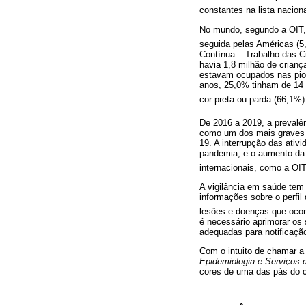
constantes na lista naciona
No mundo, segundo a OIT, 
seguida pelas Américas (5
Contínua – Trabalho das Cr
havia 1,8 milhão de crianç
estavam ocupados nas piore
anos, 25,0% tinham de 14 
cor preta ou parda (66,1%)
De 2016 a 2019, a prevalên
como um dos mais graves p
19. A interrupção das ati
pandemia, e o aumento da 
internacionais, como a OIT
A vigilância em saúde tem 
informações sobre o perfi
lesões e doenças que ocor
é necessário aprimorar os
adequadas para notificação 
Com o intuito de chamar a 
Epidemiologia e Serviços 
cores de uma das pás do ca