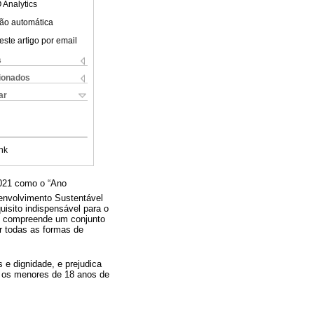
 Analytics
ão automática
este artigo por email
s
cionados
ar
nk
2021 como o “Ano
envolvimento Sustentável
isito indispensável para o
 e compreende um conjunto
r todas as formas de
s e dignidade, e prejudica
s os menores de 18 anos de