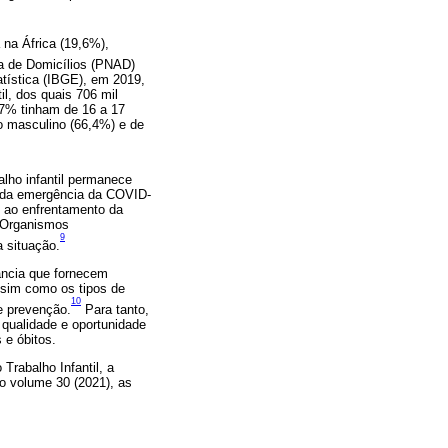
na África (19,6%),
a de Domicílios (PNAD)
atística (IBGE), em 2019,
il, dos quais 706 mil
3,7% tinham de 16 a 17
o masculino (66,4%) e de
alho infantil permanece
r da emergência da COVID-
s ao enfrentamento da
. Organismos
9
a situação.
lância que fornecem
ssim como os tipos de
10
e prevenção.
Para tanto,
 qualidade e oportunidade
 e óbitos.
Trabalho Infantil, a
o volume 30 (2021), as