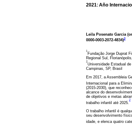
2021: Año Internacion
Leila Posenato Garcia (
o
2
0000-0003-2072-4834
)
1
Fundação Jorge Duprat Fi
Regional Sul, Florianópolis
2
Universidade Estadual de
Campinas, SP, Brasil
Em 2017, a Assembleia Ge
Internacional para a Elimin
(2015-2030), que reconhec
alcance do desenvolviment
de objetivos e metas abra
2
trabalho infantil até 2025.
O trabalho infantil é qualq
seu desenvolvimento físic
idade, e elenca quatro cate