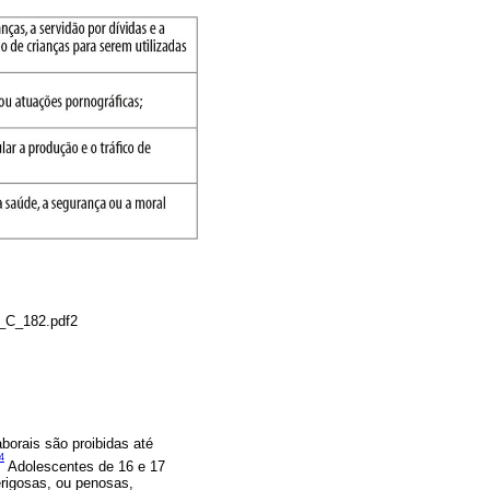
O_C_182.pdf2
aborais são proibidas até
4
Adolescentes de 16 e 17
erigosas, ou penosas,