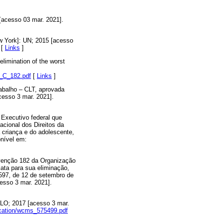
 [acesso 03 mar. 2021].
ew York]: UN; 2015 [acesso
[
Links
]
elimination of the worst
O_C_182.pdf
[
Links
]
rabalho – CLT, aprovada
acesso 3 mar. 2021].
 Executivo federal que
acional dos Direitos da
 criança e do adolescente,
onível em:
onvenção 182 da Organização
iata para sua eliminação,
.597, de 12 de setembro de
cesso 3 mar. 2021].
 ILO; 2017 [acesso 3 mar.
cation/wcms_575499.pdf