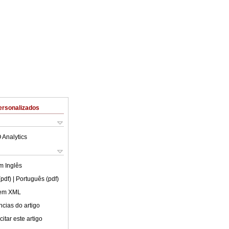
ersonalizados
 Analytics
em
Inglês
(pdf)
| Português (pdf)
 em XML
cias do artigo
itar este artigo