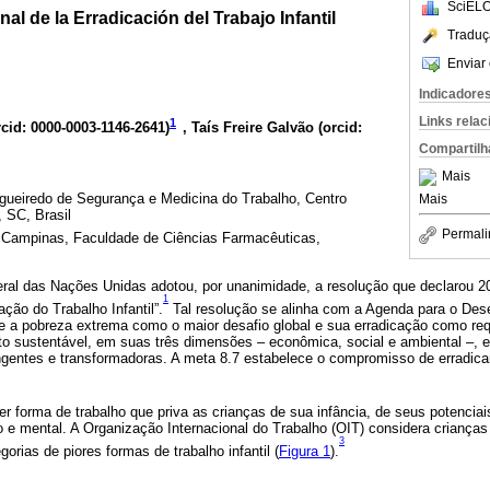
SciELO
al de la Erradicación del Trabajo Infantil
Traduç
Enviar 
Indicadore
Links rela
1
rcid: 0000-0003-1146-2641
)
, Taís Freire Galvão (
orcid:
Compartilh
Mais
gueiredo de Segurança e Medicina do Trabalho, Centro
Mais
, SC, Brasil
Permali
 Campinas, Faculdade de Ciências Farmacêuticas,
ral das Nações Unidas adotou, por unanimidade, a resolução que declarou 
1
ação do Trabalho Infantil”.
Tal resolução se alinha com a Agenda para o Des
e a pobreza extrema como o maior desafio global e sua erradicação como requ
o sustentável, em suas três dimensões – econômica, social e ambiental –,
ngentes e transformadoras. A meta 8.7 estabelece o compromisso de erradica
uer forma de trabalho que priva as crianças de sua infância, de seus potenciai
o e mental. A Organização Internacional do Trabalho (OIT) considera criança
3
gorias de piores formas de trabalho infantil (
Figura 1
).