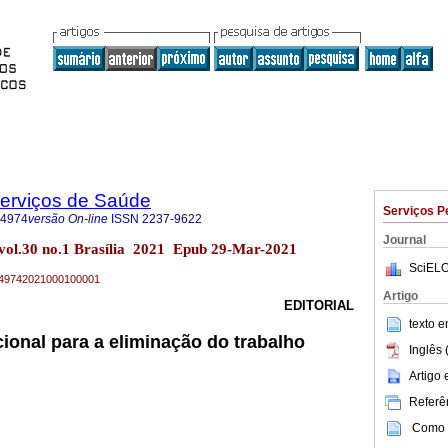
Serviços de Saúde
Serviços P
-4974
versão On-line
ISSN
2237-9622
Journal
 vol.30 no.1 Brasília 2021 Epub 29-Mar-2021
SciELO
79-49742021000100001
Artigo
EDITORIAL
texto 
cional para a eliminação do trabalho
Inglês 
Artigo
Referên
Como c