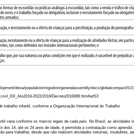
elopment/desa/population/migration/generalassembly/docs/globalcompact/IL
r/ccivil_03/_Ato2019-2022/2019/Decreto/D10088.htm#art53
e trabalho infantil, conforme a Organização Internacional do Trabalho
antil varia conforme os marcos legais de cada país. No Brasil, as atividades l
tir dos 14, até os 24 anos de idade, é permitida a contratação como aprendiz.
o para trabalhar, desde que não realizem atividades noturnas, insalubres, p