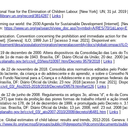
ional Year for the Elimination of Children Labour. [New York]: UN; 31 jul. 2019
tallibrary.un.org/record/3814287
[
Links
]
rming our world: the 2030 Agenda for Sustainable Development [Internet]. [N
em:
https://www.un.org/ga/search/view_doc.asp?symbol=A/RES/70/1&Lang=E
anization. Convention concerning the prohibition and immediate action for the 
ernet]. [Geneva]: ILO; 1999 Jun 17 [acesso 3 mar. 2021]. Disponível em:
elopment/desa/population/migration/generalassembly/docs/globalcompact/IL
de 19 de dezembro de 2000. Altera dispositivos da Consolidação das Leis do T
 de 1o de maio de 1943. Brasília, DF: Diário Oficial da União; 20 dez. 2000 [
.planalto.gov.br/ccivil_03/leis/l10097.htm/Decreto 9579/2018
[
Links
]
9, de 22 de novembro de 2018. Consolida atos normativos editados pelo Poder
o lactente, da criança e do adolescente e do aprendiz, e sobre o Conselho N
 o Fundo Nacional para a Criança e o Adolescente e os programas federais da
Brasília, DF: Diário Oficial da União; 23 nov. 2018 [acesso 3 mar. 2021]. Disp
r/ccivil_03/_Ato2015-2018/2018/Decreto/D9579.htm#art126
[
Links
]
1, de 12 de junho de 2008. Regulamenta os artigos 3o, alínea “d”, e 4o da C
OIT) que trata da proibição das piores formas de trabalho infantil e ação imed
islativo no 178, de 14 de dezembro de 1999, e promulgada pelo Decreto n. 3
ias. Brasília, DF: Diário Oficial da União; 13 jun. 2008, retif. 23 out. 2008 [a
.planalto.gov.br/ccivil_03/_ato2007-2010/2008/decreto/d6481.htm
[
Links
]
fice. Global estimates of child labour: results and trends, 2012-2016. Geneva:
ps://www.ilo.org/wcmsp5/groups/public/@dgreports/@dcomm/documents/publi