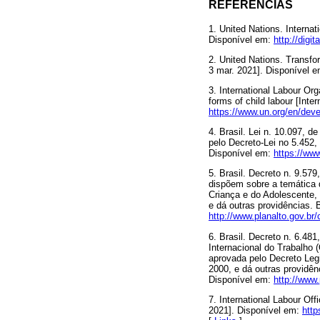
REFERÊNCIAS
1. United Nations. Internat
Disponível em:
http://digi
2. United Nations. Transfo
3 mar. 2021]. Disponível 
3. International Labour Org
forms of child labour [Int
https://www.un.org/en/dev
4. Brasil. Lei n. 10.097, 
pelo Decreto-Lei no 5.452,
Disponível em:
https://www
5. Brasil. Decreto n. 9.57
dispõem sobre a temática d
Criança e do Adolescente,
e dá outras providências. 
http://www.planalto.gov.b
6. Brasil. Decreto n. 6.48
Internacional do Trabalho (
aprovada pelo Decreto Leg
2000, e dá outras providênc
Disponível em:
http://www
7. International Labour Of
2021]. Disponível em:
htt