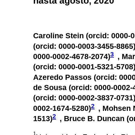
hasta agosto, 2020
Caroline Stein (
orcid: 0000-
(
orcid: 0000-0003-3455-8865
3
0000-0002-4678-2074
)
, Ma
(
orcid: 0000-0001-5321-5708
Azeredo Passos (
orcid: 000
de Sousa (
orcid: 0000-0002
(
orcid: 0000-0002-3837-0731
2
0002-1674-5280
)
, Mohsen 
2
1513
)
, Bruce B. Duncan (
o
1