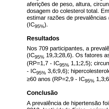
aferições de peso, altura, circun
dosagem do colesterol total. E
estimar razões de prevalências 
(IC
).
95%
Resultados
Nos 709 participantes, a preval
(IC
19,3;28,6). Os fatores as
95%
(RP=1,7 - IC
1,1;2,5); circ
95%
- IC
3,6;9,6); hipercolestero
95%
≥60 anos (RP=2,9 - IC
1,3;6
95%
Conclusão
A prevalência de hipertensão foi 