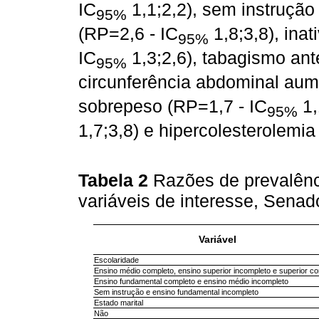
IC
1,1;2,2), sem instrução
95%
(RP=2,6 - IC
1,8;3,8), inat
95%
IC
1,3;2,6), tabagismo ant
95%
circunferência abdominal aum
sobrepeso (RP=1,7 - IC
1,
95%
1,7;3,8) e hipercolesterolemia
Tabela 2
Razões de prevalênc
variáveis de interesse, Sena
Variável
Escolaridade
Ensino médio completo, ensino superior incompleto e superior c
Ensino fundamental completo e ensino médio incompleto
Sem instrução e ensino fundamental incompleto
Estado marital
Não