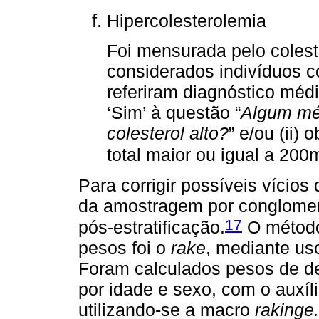
Hipercolesterolemia
Foi mensurada pelo coleste
considerados indivíduos c
referiram diagnóstico médi
‘Sim’ à questão “
Algum méd
colesterol alto?
” e/ou (ii)
total maior ou igual a 200
Para corrigir possíveis vícios
da amostragem por conglomer
17
pós-estratificação.
O método 
pesos foi o
rake
, mediante uso
Foram calculados pesos de de
por idade e sexo, com o auxíl
utilizando-se a macro
rakinge