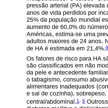
pressão arterial (PA) elevada
anos de vida perdidos por in
25% da população mundial es
aumento de 60,0% do número 
Américas, estima-se uma pre
adultos maiores de 24 anos. No
de HA é estimada em 21,4%.
Os fatores de risco para HA s
são classificados em não modi
da pele e antecedente familia
o tabagismo, consumo abusiv
alimentares inadequados (co
e sal de cozinha), sobrepeso
,
1
5
central/abdominal.
Outross