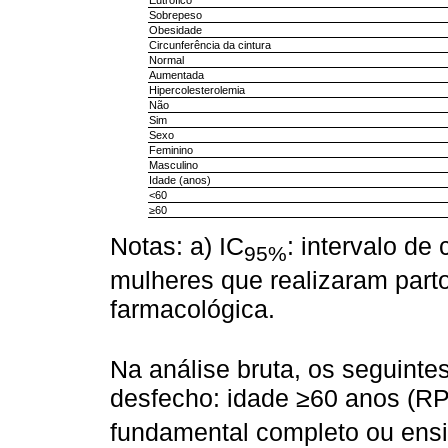
Eutrófico
Sobrepeso
Obesidade
Circunferência da cintura
Normal
Aumentada
Hipercolesterolemia
Não
Sim
Sexo
Feminino
Masculino
Idade (anos)
<60
≥60
Notas: a) IC
: intervalo de
95%
mulheres que realizaram part
farmacológica.
Na análise bruta, os seguinte
desfecho: idade ≥60 anos (RP
fundamental completo ou ensi