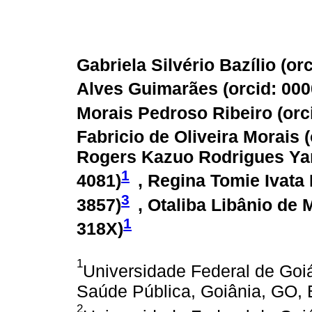
Gabriela Silvério Bazílio (
or
Alves Guimarães (
orcid: 00
Morais Pedroso Ribeiro (
orc
Fabricio de Oliveira Morais (
Rogers Kazuo Rodrigues Ya
1
4081
)
, Regina Tomie Ivata 
3
3857
)
, Otaliba Libânio de 
1
318X
)
1
Universidade Federal de Goiás
Saúde Pública, Goiânia, GO, B
2