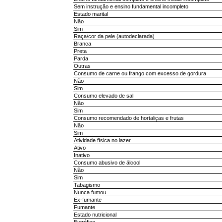
Sem instrução e ensino fundamental incompleto
Estado marital
Não
Sim
Raça/cor da pele (autodeclarada)
Branca
Preta
Parda
Outras
Consumo de carne ou frango com excesso de gordura
Não
Sim
Consumo elevado de sal
Não
Sim
Consumo recomendado de hortaliças e frutas
Não
Sim
Atividade física no lazer
Ativo
Inativo
Consumo abusivo de álcool
Não
Sim
Tabagismo
Nunca fumou
Ex-fumante
Fumante
Estado nutricional