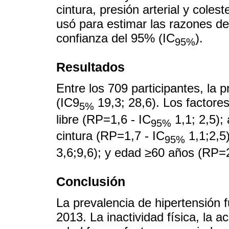
cintura, presión arterial y coles
usó para estimar las razones de 
confianza del 95% (IC
).
95%
Resultados
Entre los 709 participantes, la 
(IC9
19,3; 28,6). Los factores
5%
libre (RP=1,6 - IC
1,1; 2,5);
95%
cintura (RP=1,7 - IC
1,1;2,5)
95%
3,6;9,6); y edad ≥60 años (RP=2
Conclusión
La prevalencia de hipertensión f
2013. La inactividad física, la 