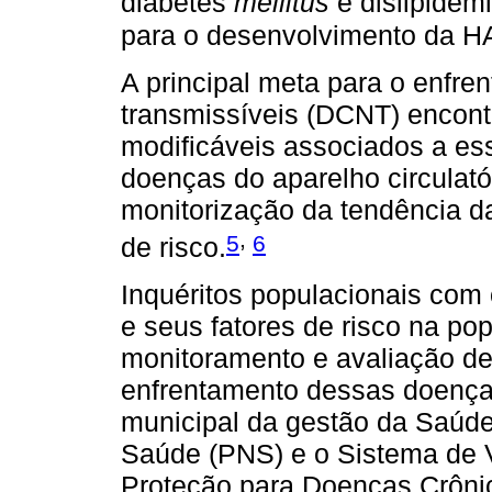
diabetes
mellitus
e dislipidem
para o desenvolvimento da H
A principal meta para o enfr
transmissíveis (DCNT) encontr
modificáveis associados a es
doenças do aparelho circulatór
monitorização da tendência 
,
5
6
de risco.
Inquéritos populacionais com
e seus fatores de risco na po
monitoramento e avaliação de
enfrentamento dessas doenças
municipal da gestão da Saúde
Saúde (PNS) e o Sistema de V
Proteção para Doenças Crônica