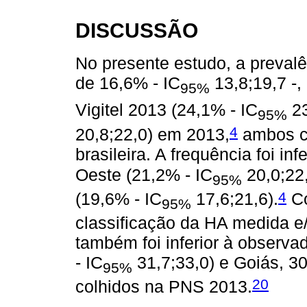
DISCUSSÃO
No presente estudo, a prevalên
de 16,6% - IC
13,8;19,7 -,
95%
Vigitel 2013 (24,1% - IC
23
95%
4
20,8;22,0) em 2013,
ambos co
brasileira. A frequência foi inf
Oeste (21,2% - IC
20,0;22
95%
4
(19,6% - IC
17,6;21,6).
Co
95%
classificação da HA medida e/
também foi inferior à observa
- IC
31,7;33,0) e Goiás, 3
95%
20
colhidos na PNS 2013.