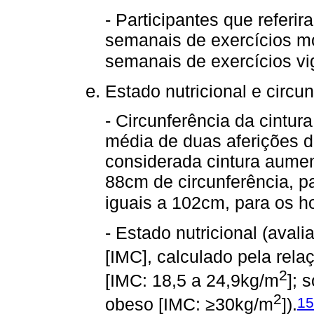
- Participantes que referi
semanais de exercícios m
semanais de exercícios vi
Estado nutricional e circun
- Circunferência da cintur
média de duas aferições d
considerada cintura aumen
88cm de circunferência, p
iguais a 102cm, para os h
- Estado nutricional (aval
[IMC], calculado pela rela
2
[IMC: 18,5 a 24,9kg/m
]; 
2
15
obeso [IMC: ≥30kg/m
]).