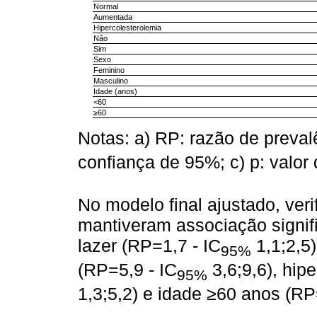
Normal
Aumentada
Hipercolesterolemia
Não
Sim
Sexo
Feminino
Masculino
Idade (anos)
<60
≥60
Notas: a) RP: razão de preval
confiança de 95%; c) p: valor 
No modelo final ajustado, veri
mantiveram associação signifi
lazer (RP=1,7 - IC
1,1;2,5)
95%
(RP=5,9 - IC
3,6;9,6), hip
95%
1,3;5,2) e idade ≥60 anos (RP