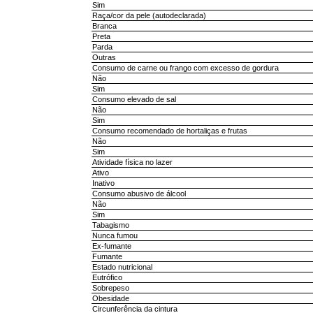
Sim
Raça/cor da pele (autodeclarada)
Branca
Preta
Parda
Outras
Consumo de carne ou frango com excesso de gordura
Não
Sim
Consumo elevado de sal
Não
Sim
Consumo recomendado de hortaliças e frutas
Não
Sim
Atividade física no lazer
Ativo
Inativo
Consumo abusivo de álcool
Não
Sim
Tabagismo
Nunca fumou
Ex-fumante
Fumante
Estado nutricional
Eutrófico
Sobrepeso
Obesidade
Circunferência da cintura