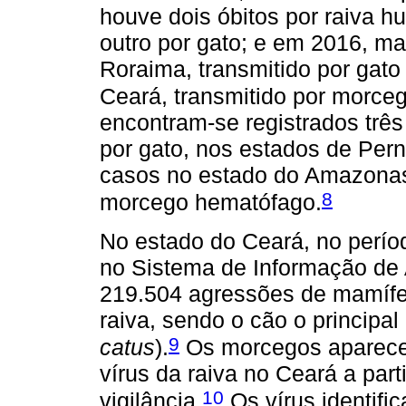
houve dois óbitos por raiva h
outro por gato; e em 2016, ma
Roraima, transmitido por gato 
Ceará, transmitido por morce
encontram-se registrados trê
por gato, nos estados de Pern
casos no estado do Amazonas
8
morcego hematófago.
No estado do Ceará, no perío
no Sistema de Informação de 
219.504 agressões de mamífe
raiva, sendo o cão o principal
9
catus
).
Os morcegos aparece
vírus da raiva no Ceará a par
10
vigilância.
Os vírus identif