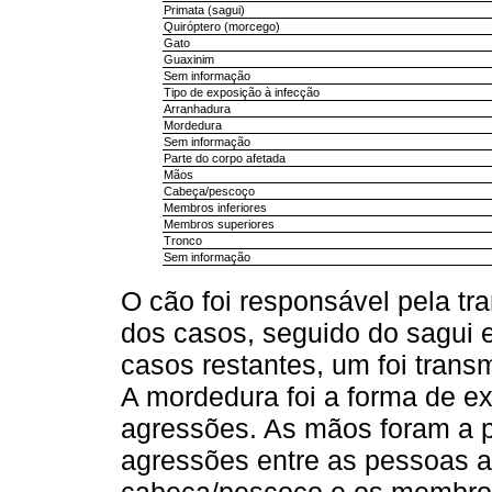
Primata (sagui)
Quiróptero (morcego)
Gato
Guaxinim
Sem informação
Tipo de exposição à infecção
Arranhadura
Mordedura
Sem informação
Parte do corpo afetada
Mãos
Cabeça/pescoço
Membros inferiores
Membros superiores
Tronco
Sem informação
O cão foi responsável pela t
dos casos, seguido do sagui 
casos restantes, um foi transm
A mordedura foi a forma de e
agressões. As mãos foram a p
agressões entre as pessoas a