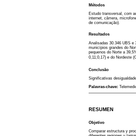
Métodos
Estudo transversal, com an
internet, câmera, microfon
de comunicação).
Resultados
Analisadas 30.346 UBS e 3
municípios grandes do Nor
pequenos do Norte a 39,5
0,11;0,17) e do Nordeste (
Conclusão
Significativas desigualda
Palavras-chave:
Telemedi
RESUMEN
Objetivo
Comparar estructura y proc
diferentes regiones y tama