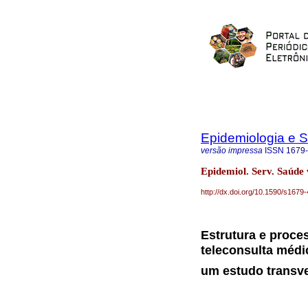
Epidemiologia e 
versão impressa
ISSN
1679
Epidemiol. Serv. Saúde
http://dx.doi.org/10.1590/s16
Estrutura e proce
teleconsulta médi
um estudo transv