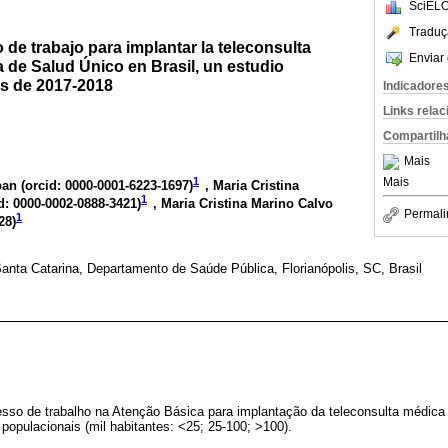
SciELO
Traduç
 de trabajo para implantar la teleconsulta
Enviar 
 de Salud Único en Brasil, un estudio
os de 2017-2018
Indicadore
Links rela
Compartilh
Mais
1
Mais
an (
orcid: 0000-0001-6223-1697
)
, Maria Cristina
1
d: 0000-0002-0888-3421
)
, Maria Cristina Marino Calvo
Permali
1
28
)
anta Catarina, Departamento de Saúde Pública, Florianópolis, SC, Brasil
esso de trabalho na Atenção Básica para implantação da teleconsulta médic
 populacionais (mil habitantes: <25; 25-100; >100).