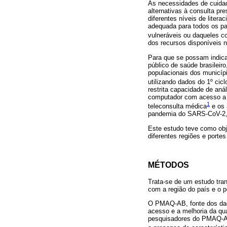
As necessidades de cuidad
alternativas à consulta pr
diferentes níveis de litera
adequada para todos os pa
vulneráveis ou daqueles co
dos recursos disponíveis 
Para que se possam indicar
público de saúde brasileiro
populacionais dos municíp
utilizando dados do 1º ci
restrita capacidade de aná
computador com acesso a i
1
teleconsulta médica
e os 
pandemia do SARS-CoV-2, a
Este estudo teve como obj
diferentes regiões e porte
MÉTODOS
Trata-se de um estudo tran
com a região do país e o p
O PMAQ-AB, fonte dos dado
acesso e a melhoria da qu
pesquisadores do PMAQ-AB 