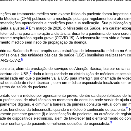
estrições ao tratamento médico sem exame físico do paciente foram impostas
de Medicina (CFM) publicou uma resolução pela qual regulamentou o atendime
omendações operacionais e condições para sua realização. Sua publicação g
4
eita a ajustes.
Em março de 2020, o Ministério da Saúde, em caráter excep
telemedicina para a interação a distância, durante a pandemia do novo coro
ndrome respiratória aguda grave (COVID-19). A teleconsulta tem sido a forma
dimento médico sem risco de propagação da doença.
ério da Saúde do Brasil propôs uma estratégia de teleconsulta médica na At
rofissionais das unidades básicas de saúde (UBS) brasileiras realizassem con
6
 SARS-CoV-2.
econsulta, além da prestação de serviços de Atenção Básica, basear-se-ia na u
7
obertura das UBS,
dada a irregularidade na distribuição de médicos especiali
pecializada em que o paciente vai à UBS para interagir, por chamada de víde
al de saúde de nível técnico -, com um médico especialista localizado em es
stros de saúde do paciente.
ntato com o médico por agendamento prévio, dentro da disponibilidade de hor
 profissional de nível técnico no momento da consulta pode servir de ajuda
ipamentos digitais, e diminuir a barreira da primeira consulta virtual com um
2
eitos benéficos da teleconsulta quando o médico é conhecido do paciente.
N
amente presente garante (i) a identificação do paciente, na ausência de registros
ade de dispositivos eletrônicos, além de favorecer (iii) o entendimento do co
9
maior confiança do paciente e melhores decisões do especialista.