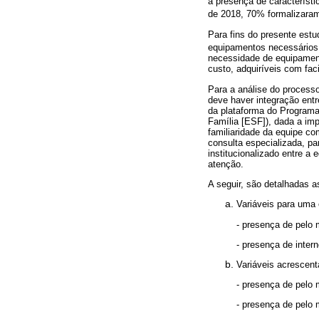
a presença de característ
de 2018, 70% formalizaram
Para fins do presente estu
equipamentos necessários
necessidade de equipament
custo, adquiríveis com faci
Para a análise do processo
deve haver integração entr
da plataforma do Programa 
Família [ESF]), dada a im
familiaridade da equipe co
consulta especializada, p
institucionalizado entre a
atenção.
A seguir, são detalhadas a
Variáveis para uma 
- presença de pelo
- presença de intern
Variáveis acrescent
- presença de pel
- presença de pelo