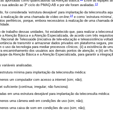
icas apontadas como qualificadoras da Atenção Básica.
Entre as equipes at
13
 sua adesão ao 3º ciclo do PMAQ-AB e por ele foram avaliadas.
do, foi considerada ‘estrutura desejável’ para implantação da teleconsulta a
14
 à realização de uma chamada de vídeo
on-line
;
e como ‘estrutura mínima’,
os periféricos, porque, embora necessários à realização de uma chamada de
lidade.
 de trabalho dessas unidades, foi estabelecido que, para realizar a teleconsu
e a Atenção Básica e a Atenção Especializada, de acordo com três requisitos 
Nacional de Telessaúde (iniciativa de tele-educação e teleassistência volta
portância de transmitir e armazenar dados privados em plataforma segura, p
m o uso da tecnologia para mediar processos clínicos; (ii) a existência de um
ara encaminhamento dos usuários aos demais pontos de atenção; e (iii) um f
 equipe da Atenção Básica e a Atenção Especializada, para garantir a integraçã
s variáveis analisadas.
estrutura mínima para implantação da teleconsulta médica:
 menos um computador com acesso a internet (sim; não);
et suficiente (contínua; irregular; não funciona).
adas em uma estrutura desejável para implantação da teleconsulta médica:
o menos uma câmera
web
em condições de uso (sim; não);
 menos uma caixa de som em condições de uso (sim; não);