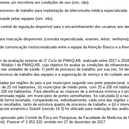
 menos um microfone em condições de uso (sim; não).
 processo de trabalho para implantação da teleconsulta médica especializada:
ssaúde pelas equipes (sim; não);
 central de regulação disponível para o encaminhamento dos usuários aos d
 para marcação disponíveis (consulta especializada; exames; leitos; nenhuma)
 de comunicação institucionalizado entre a equipe da Atenção Básica e a Ate
m da avaliação externa do 3° Ciclo do PMAQ-AB, realizado entre 2017 e 2018
do Módulo I do PMAQ-AB, cujo objetivo foi avaliar as condições de infraestrutu
as unidades de saúde. O perfil do processo de trabalho, por sua vez, foi desc
o processo de trabalho das equipes e a organização do serviço e do cuidado ao
adas por regiões do país e por municípios segundo seu porte populacional, ou
e 25 mil habitantes; (ii) municípios de médio porte, com 25 a 100 mil habitan
100 mil habitantes. Para identificar as chances de a estrutura mínima e o p
minada região, em municípios de portes semelhantes, foi calculada (i) a ra
 de forma bivariada, comparando-se, individualmente, cada uma das regiões c
s resultados, tanto de estrutura quanto de processo de trabalho, e (ii) o inte
cote estatístico Stata® (versão 14.3) foi utilizado para realização das anális
aprovado pelo Comitê de Ética em Pesquisas da Faculdade de Medicina da 
): Parecer nº 2.453.320, emitido em 27 de dezembro de 2017.