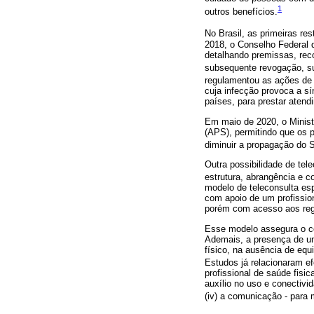
1
outros benefícios.
No Brasil, as primeiras r
2018, o Conselho Federal 
detalhando premissas, rec
subsequente revogação, suj
regulamentou as ações de 
cuja infecção provoca a sí
países, para prestar aten
Em maio de 2020, o Minist
(APS), permitindo que os p
diminuir a propagação do
Outra possibilidade de tel
estrutura, abrangência e c
modelo de teleconsulta es
com apoio de um profission
porém com acesso aos regi
Esse modelo assegura o co
Ademais, a presença de um
físico, na ausência de equ
Estudos já relacionaram ef
profissional de saúde fisic
auxílio no uso e conectivid
(iv) a comunicação - para 