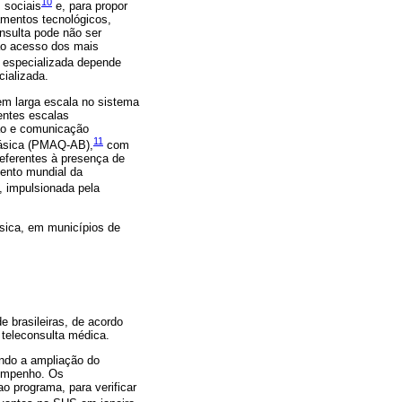
10
 sociais
e, para propor
amentos tecnológicos,
onsulta pode não ser
ao acesso dos mais
 especializada depende
ializada.
em larga escala no sistema
rentes escalas
ção e comunicação
11
Básica (PMAQ-AB),
com
referentes à presença de
ento mundial da
 impulsionada pela
sica, em municípios de
 brasileiras, de acordo
 teleconsulta médica.
indo a ampliação do
sempenho. Os
 programa, para verificar