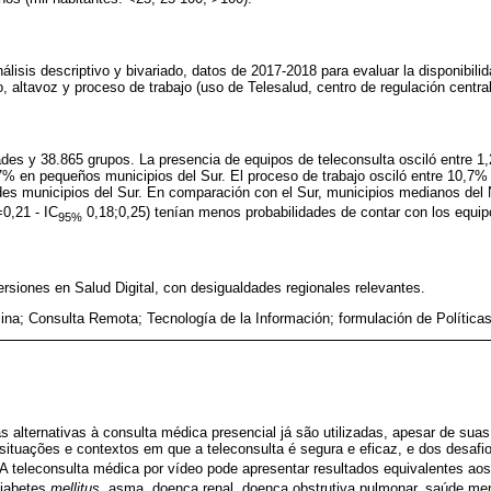
nálisis descriptivo y bivariado, datos de 2017-2018 para evaluar la disponibi
, altavoz y proceso de trabajo (uso de Telesalud, centro de regulación centra
des y 38.865 grupos. La presencia de equipos de teleconsulta osciló entre 1
,7% en pequeños municipios del Sur. El proceso de trabajo osciló entre 10,7
des municipios del Sur. En comparación con el Sur, municipios medianos del 
0,21 - IC
0,18;0,25) tenían menos probabilidades de contar con los equip
95%
ersiones en Salud Digital, con desigualdades regionales relevantes.
ina; Consulta Remota; Tecnología de la Información; formulación de Política
 alternativas à consulta médica presencial já são utilizadas, apesar de suas
situações e contextos em que a teleconsulta é segura e eficaz, e dos desafio
A teleconsulta médica por vídeo pode apresentar resultados equivalentes aos
diabetes
mellitus
, asma, doença renal, doença obstrutiva pulmonar, saúde ment