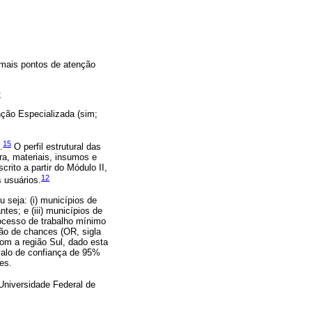
emais pontos de atenção
;
nção Especializada (sim;
15
.
O perfil estrutural das
ra, materiais, insumos e
rito a partir do Módulo II,
12
s usuários.
 seja: (i) municípios de
tes; e (iii) municípios de
rocesso de trabalho mínimo
zão de chances (OR, sigla
om a região Sul, dado esta
rvalo de confiança de 95%
es.
Universidade Federal de