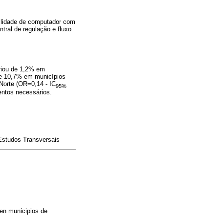
ibilidade de computador com
ntral de regulação e fluxo
riou de 1,2% em
de 10,7% em municípios
Norte (OR=0,14 - IC
95%
entos necessários.
Estudos Transversais
 en municipios de