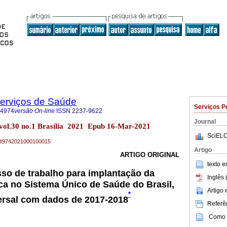
Serviços de Saúde
Serviços P
-4974
versão On-line
ISSN
2237-9622
Journal
 vol.30 no.1 Brasília 2021 Epub 16-Mar-2021
SciELO
79-49742021000100015
Artigo
ARTIGO ORIGINAL
texto 
sso de trabalho para implantação da
Inglês 
ca no Sistema Único de Saúde do Brasil,
Artigo
*
ersal com dados de 2017-2018
Referên
Como c