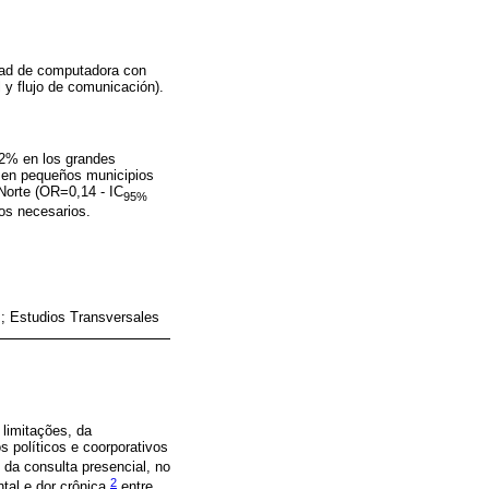
lidad de computadora con
l y flujo de comunicación).
,2% en los grandes
% en pequeños municipios
Norte (OR=0,14 - IC
95%
os necesarios.
s; Estudios Transversales
 limitações, da
s políticos e coorporativos
 da consulta presencial, no
2
al e dor crônica,
entre