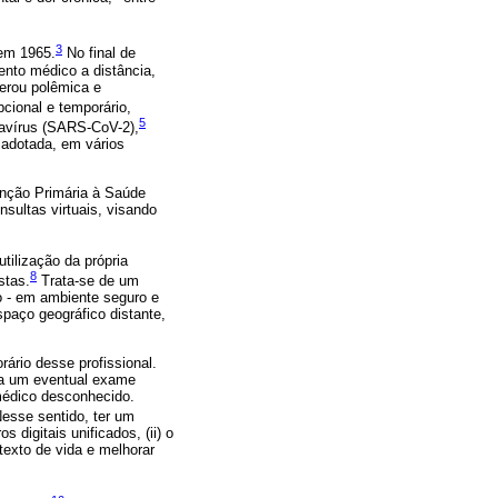
3
 em 1965.
No final de
nto médico a distância,
erou polêmica e
cional e temporário,
5
navírus (SARS-CoV-2),
 adotada, em vários
enção Primária à Saúde
sultas virtuais, visando
tilização da própria
8
stas.
Trata-se de um
o - em ambiente seguro e
paço geográfico distante,
ário desse profissional.
 a um eventual exame
 médico desconhecido.
esse sentido, ter um
 digitais unificados, (ii) o
ntexto de vida e melhorar