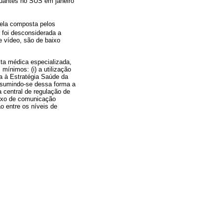
uantes no SUS em janeiro
quela composta pelos
 foi desconsiderada a
 vídeo, são de baixo
lta médica especializada,
mínimos: (i) a utilização
da à Estratégia Saúde da
resumindo-se dessa forma a
a central de regulação de
luxo de comunicação
o entre os níveis de