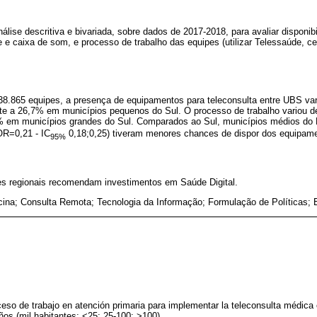
álise descritiva e bivariada, sobre dados de 2017-2018, para avaliar dispon
e e caixa de som, e processo de trabalho das equipes (utilizar Telessaúde, ce
8.865 equipes, a presença de equipamentos para teleconsulta entre UBS va
te a 26,7% em municípios pequenos do Sul. O processo de trabalho variou 
% em municípios grandes do Sul. Comparados ao Sul, municípios médios do 
OR=0,21 - IC
0,18;0,25) tiveram menores chances de dispor dos equipam
95%
des regionais recomendam investimentos em Saúde Digital.
cina; Consulta Remota; Tecnologia da Informação; Formulação de Políticas; 
eso de trabajo en atención primaria para implementar la teleconsulta médica
ños (mil habitantes: <25; 25-100; >100).