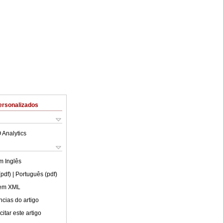
ersonalizados
 Analytics
em
Inglês
(pdf)
| Português (pdf)
 em XML
cias do artigo
itar este artigo