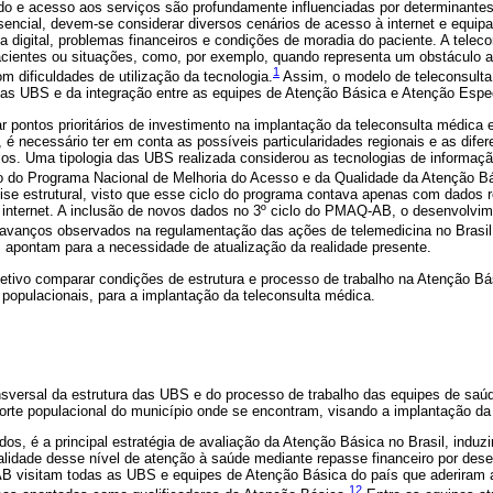
o e acesso aos serviços são profundamente influenciadas por determinantes
esencial, devem-se considerar diversos cenários de acesso à internet e equip
cia digital, problemas financeiros e condições de moradia do paciente. A telec
cientes ou situações, como, por exemplo, quando representa um obstáculo 
1
m dificuldades de utilização da tecnologia.
Assim, o modelo de teleconsulta
nas UBS e da integração entre as equipes de Atenção Básica e Atenção Espec
 pontos prioritários de investimento na implantação da teleconsulta médica 
, é necessário ter em conta as possíveis particularidades regionais e as dife
ios. Uma tipologia das UBS realizada considerou as tecnologias de informa
clo do Programa Nacional de Melhoria do Acesso e da Qualidade da Atenção 
lise estrutural, visto que esse ciclo do programa contava apenas com dados 
nternet. A inclusão de novos dados no 3º ciclo do PMAQ-AB, o desenvolvim
avanços observados na regulamentação das ações de telemedicina no Brasil,
pontam para a necessidade de atualização da realidade presente.
etivo comparar condições de estrutura e processo de trabalho na Atenção Bá
s populacionais, para a implantação da teleconsulta médica.
sversal da estrutura das UBS e do processo de trabalho das equipes de saúde
orte populacional do município onde se encontram, visando a implantação da
s, é a principal estratégia de avaliação da Atenção Básica no Brasil, induz
alidade desse nível de atenção à saúde mediante repasse financeiro por de
visitam todas as UBS e equipes de Atenção Básica do país que aderiram ao
12