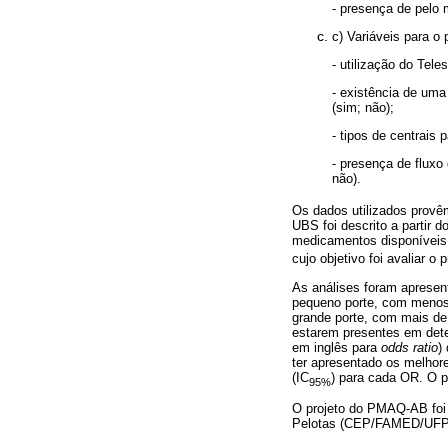
- presença de pelo
c) Variáveis para o
- utilização do Tele
- existência de uma
(sim; não);
- tipos de centrais
- presença de fluxo
não).
Os dados utilizados provê
UBS foi descrito a partir 
medicamentos disponíveis n
cujo objetivo foi avaliar 
As análises foram apresent
pequeno porte, com menos d
grande porte, com mais de 
estarem presentes em deter
em inglês para
odds ratio
)
ter apresentado os melhore
(IC
) para cada OR. O pa
95%
O projeto do PMAQ-AB foi 
Pelotas (CEP/FAMED/UFPel