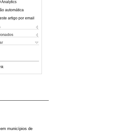
 Analytics
ão automática
este artigo por email
s
cionados
ar
nk
a em municípios de