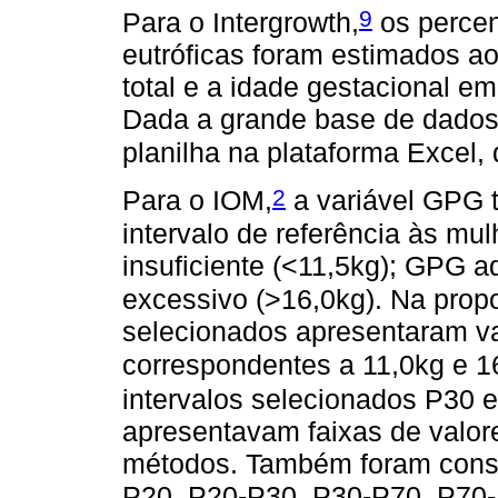
9
Para o Intergrowth,
os percen
eutróficas foram estimados ao
total e a idade gestacional e
Dada a grande base de dados,
planilha na plataforma Excel,
2
Para o IOM,
a variável GPG t
intervalo de referência às m
insuficiente (<11,5kg); GPG 
excessivo (>16,0kg). Na propo
selecionados apresentaram v
correspondentes a 11,0kg e 1
intervalos selecionados P30 e
apresentavam faixas de valore
métodos. Também foram consi
P20, P20-P30, P30-P70, P70-