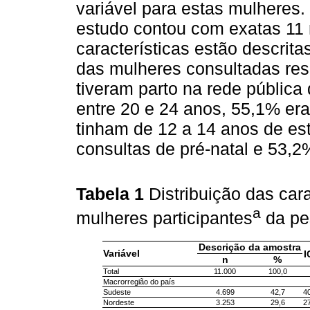
variável para estas mulheres. 
estudo contou com exatas 11 m
características estão descrit
das mulheres consultadas res
tiveram parto na rede públic
entre 20 e 24 anos, 55,1% er
tinham de 12 a 14 anos de es
consultas de pré-natal e 53,
Tabela 1
Distribuição das car
a
mulheres participantes
da pe
Descrição da amostra
Variável
I
n
%
Total
11.000
100,0
Macrorregião do país
Sudeste
4.699
42,7
40
Nordeste
3.253
29,6
27