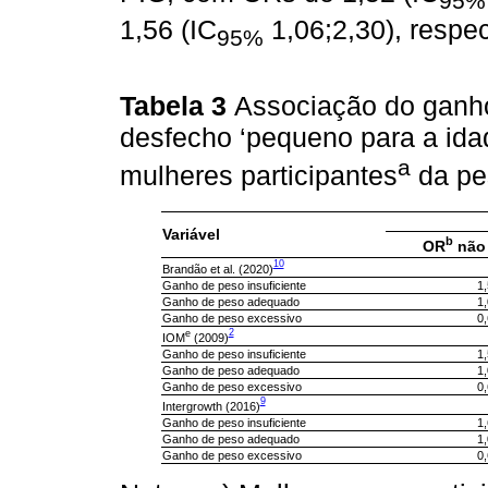
95%
1,56 (IC
1,06;2,30), respe
95%
Tabela 3
Associação do ganh
desfecho ‘pequeno para a idad
a
mulheres participantes
da pe
Variável
b
OR
não 
10
Brandão et al. (2020)
Ganho de peso insuficiente
1
Ganho de peso adequado
1
Ganho de peso excessivo
0
e
2
IOM
(2009)
Ganho de peso insuficiente
1
Ganho de peso adequado
1
Ganho de peso excessivo
0
9
Intergrowth (2016)
Ganho de peso insuficiente
1
Ganho de peso adequado
1
Ganho de peso excessivo
0