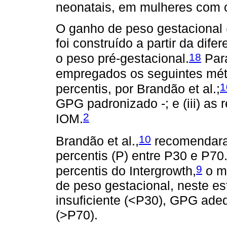
neonatais, em mulheres com ob
O ganho de peso gestacional (
foi construído a partir da dife
18
o peso pré-gestacional.
Para
empregados os seguintes méto
1
percentis, por Brandão et al.;
GPG padronizado -; e (iii) a
2
IOM.
10
Brandão et al.,
recomendaram
percentis (P) entre P30 e P7
9
percentis do Intergrowth,
o me
de peso gestacional, neste es
insuficiente (<P30), GPG ad
(>P70).