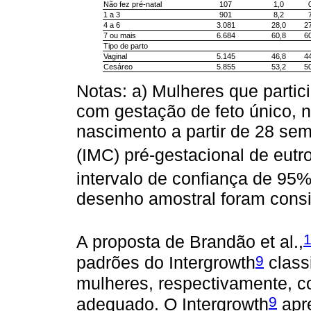
Não fez pré-natal
107
1,0
1 a 3
901
8,2
4 a 6
3.081
28,0
27
7 ou mais
6.684
60,8
60
Tipo de parto
Vaginal
5.145
46,8
44
Cesáreo
5.855
53,2
50
Notas: a) Mulheres que partic
com gestação de feto único, n
nascimento a partir de 28 se
(IMC) pré-gestacional de eutr
intervalo de confiança de 95%
desenho amostral foram consi
A proposta de Brandão et al.,
9
padrões do Intergrowth
class
mulheres, respectivamente, c
9
adequado. O Intergrowth
apr