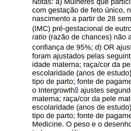
Notas: a) Mulheres que partic
com gestação de feto único, n
nascimento a partir de 28 se
(IMC) pré-gestacional de eutr
ratio
(razão de chances) não a
confiança de 95%; d) OR ajus
foram ajustados pelas seguint
idade materna; raça/cor da pe
escolaridade (anos de estudo)
tipo de parto; fonte de pagam
9
o Intergrowth
ajustes segundo
materna; raça/cor da pele mat
escolaridade (anos de estudo)
tipo de parto; fonte de pagame
Medicine. O peso e o desenh