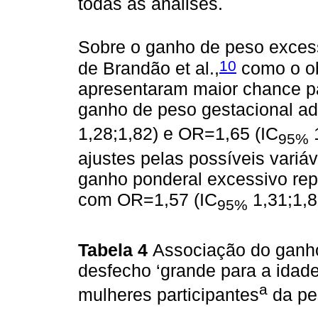
todas as análises.
Sobre o ganho de peso excess
10
de Brandão et al.,
como o ob
apresentaram maior chance p
ganho de peso gestacional a
1,28;1,82) e OR=1,65 (IC
1
95%
ajustes pelas possíveis variá
ganho ponderal excessivo rep
com OR=1,57 (IC
1,31;1,8
95%
Tabela 4
Associação do ganh
desfecho ‘grande para a idade 
a
mulheres participantes
da pe