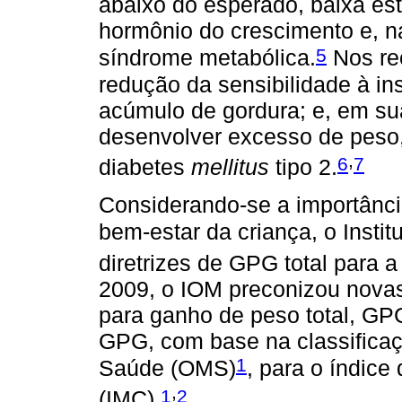
abaixo do esperado, baixa est
hormônio do crescimento e, n
5
síndrome metabólica.
Nos re
redução da sensibilidade à in
acúmulo de gordura; e, em su
desenvolver excesso de peso
,
6
7
diabetes
mellitus
tipo 2.
Considerando-se a importânc
bem-estar da criança, o Instit
diretrizes de GPG total para 
2009, o IOM preconizou novas
para ganho de peso total, GPG
GPG, com base na classifica
1
Saúde (OMS)
, para o índice
,
1
2
(IMC).