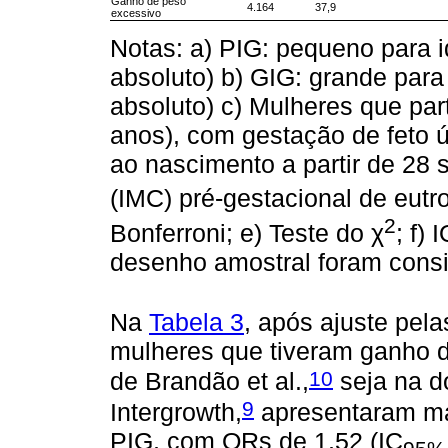
Ganho de peso
4.164
37,9
excessivo
Notas: a) PIG: pequeno para 
absoluto) b) GIG: grande para
absoluto) c) Mulheres que par
anos), com gestação de feto ú
ao nascimento a partir de 28
(IMC) pré-gestacional de eutr
2
Bonferroni; e) Teste do χ
; f)
desenho amostral foram consi
Na
Tabela 3
, após ajuste pela
mulheres que tiveram ganho de
10
de Brandão et al.,
seja na d
9
Intergrowth,
apresentaram ma
PIG, com ORs de 1,52 (IC