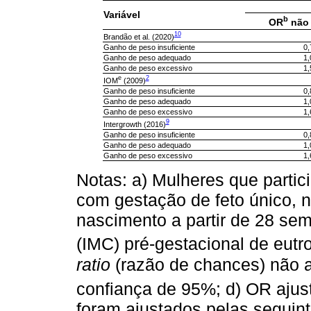
Variável
b
OR
não 
10
Brandão et al. (2020)
Ganho de peso insuficiente
0,
Ganho de peso adequado
1,
Ganho de peso excessivo
1,
e
2
IOM
(2009)
Ganho de peso insuficiente
0,
Ganho de peso adequado
1,
Ganho de peso excessivo
1,
9
Intergrowth (2016)
Ganho de peso insuficiente
0,
Ganho de peso adequado
1,
Ganho de peso excessivo
1,
Notas: a) Mulheres que partic
com gestação de feto único, n
nascimento a partir de 28 se
(IMC) pré-gestacional de eutr
ratio
(razão de chances) não a
confiança de 95%; d) OR ajus
foram ajustados pelas seguint