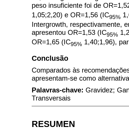
peso insuficiente foi de OR=1,5
1,05;2,20) e OR=1,56 (IC
1,
95%
Intergrowth, respectivamente, 
apresentou OR=1,53 (IC
1,2
95%
OR=1,65 (IC
1,40;1,96), pa
95%
Conclusão
Comparados às recomendações d
apresentam-se como alternativas
Palavras-chave:
Gravidez; Gan
Transversais
RESUMEN