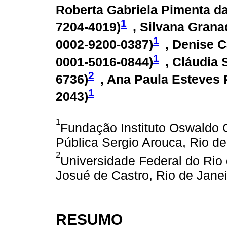
Roberta Gabriela Pimenta da
1
7204-4019
)
, Silvana Gran
1
0002-9200-0387
)
, Denise C
1
0001-5016-0844
)
, Cláudia 
2
6736
)
, Ana Paula Esteves P
1
2043
)
1
Fundação Instituto Oswaldo 
Pública Sergio Arouca, Rio de 
2
Universidade Federal do Rio d
Josué de Castro, Rio de Janeir
RESUMO