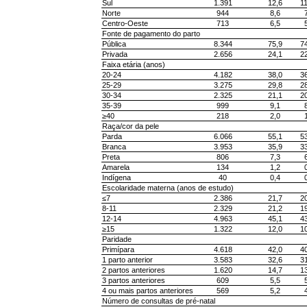
Sul
1.391
12,6
11
Norte
944
8,6
Centro-Oeste
713
6,5
Fonte de pagamento do parto
Pública
8.344
75,9
74
Privada
2.656
24,1
22
Faixa etária (anos)
20-24
4.182
38,0
36
25-29
3.275
29,8
28
30-34
2.325
21,1
20
35-39
999
9,1
≥40
218
2,0
Raça/cor da pele
Parda
6.066
55,1
53
Branca
3.953
35,9
33
Preta
806
7,3
Amarela
134
1,2
Indígena
40
0,4
Escolaridade materna (anos de estudo)
≤7
2.386
21,7
20
8-11
2.329
21,2
19
12-14
4.963
45,1
43
≥15
1.322
12,0
10
Paridade
Primípara
4.618
42,0
40
1 parto anterior
3.583
32,6
31
2 partos anteriores
1.620
14,7
13
3 partos anteriores
609
5,5
4 ou mais partos anteriores
569
5,2
Número de consultas de pré-natal