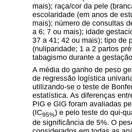
mais); raça/cor da pele (branc
escolaridade (em anos de estu
mais); número de consultas de 
a 6; 7 ou mais); idade gestac
37 a 41; 42 ou mais); tipo de 
(nuliparidade; 1 a 2 partos pr
tabagismo durante a gestação 
A média do ganho de peso gest
de regressão logística univar
utilizando-se o teste de Bonfer
estatística. As diferenças en
PIG e GIG foram avaliadas pe
(IC
) e pelo teste do qui-
95%
de significância de 5%. O pe
considerados em todas as aná