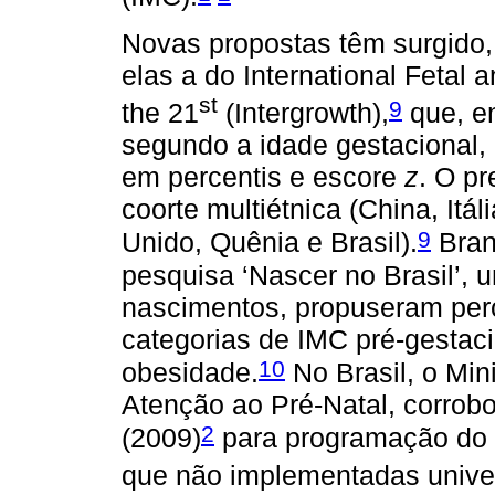
Novas propostas têm surgido, 
elas a do International Fetal
st
9
the 21
(Intergrowth),
que, e
segundo a idade gestacional,
em percentis e escore
z
. O p
coorte multiétnica (China, Itá
9
Unido, Quênia e Brasil).
Brand
pesquisa ‘Nascer no Brasil’, u
nascimentos, propuseram perc
categorias de IMC pré-gestacion
10
obesidade.
No Brasil, o Min
Atenção ao Pré-Natal, corro
2
(2009)
para programação do 
que não implementadas unive