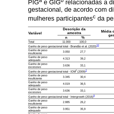
a
b
PIG
e GIG
relacionadas a di
gestacional, de acordo com di
c
mulheres participantes
da pes
Descrição da
Média 
amostra
Variável
ges
n
%
Total
11.000
100,0
10
Ganho de peso gestacional total - Brandão et al. (2020)
Ganho de peso
3.050
27,7
insuficiente
Ganho de peso
4.313
39,2
adequado
Ganho de peso
3.636
33,1
excessivo
f
2
Ganho de peso gestacional total - IOM
(2009)
Ganho de peso
3.345
30,4
insuficiente
Ganho de peso
4.019
36,5
adequado
Ganho de peso
3.636
33,1
excessivo
9
Ganho de peso gestacional total - Intergrowth (2016)
Ganho de peso
2.885
26,2
insuficiente
Ganho de peso
3.951
35,9
adequado