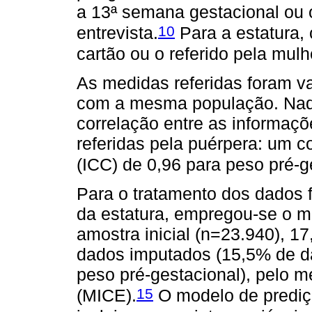
a 13ª semana gestacional ou o
10
entrevista.
Para a estatura, 
cartão ou o referido pela mul
As medidas referidas foram va
com a mesma população. Naqu
correlação entre as informaçõ
referidas pela puérpera: um co
(ICC) de 0,96 para peso pré-ge
Para o tratamento dos dados f
da estatura, empregou-se o 
amostra inicial (n=23.940), 
dados imputados (15,5% de d
peso pré-gestacional), pelo 
15
(MICE).
O modelo de prediç