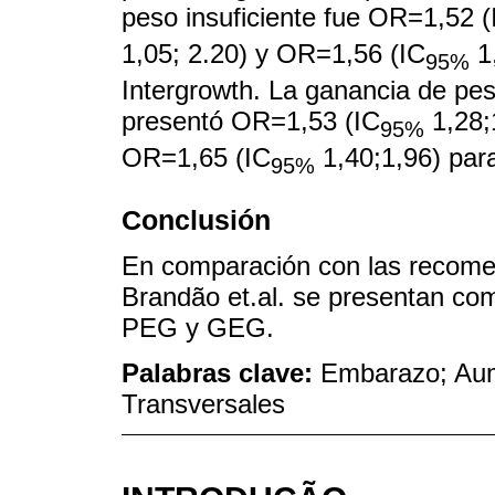
peso insuficiente fue OR=1,52 (
1,05; 2.20) y OR=1,56 (IC
1,
95%
Intergrowth. La ganancia de pe
presentó OR=1,53 (IC
1,28;
95%
OR=1,65 (IC
1,40;1,96) pa
95%
Conclusión
En comparación con las recome
Brandão et.al. se presentan como
PEG y GEG.
Palabras clave:
Embarazo; Aum
Transversales