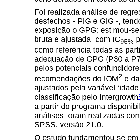
Foi realizada análise de regr
desfechos - PIG e GIG -, tend
exposição o GPG; estimou-se 
bruta e ajustada, com IC
p
95%
como referência todas as par
adequação de GPG (P30 a P70
pelos potenciais confundidor
2
recomendações do IOM
e da
ajustados pela variável ‘idade
classificação pelo Intergrowth
a partir do programa disponibi
análises foram realizadas co
SPSS, versão 21.0.
O estudo fundamentou-se em 