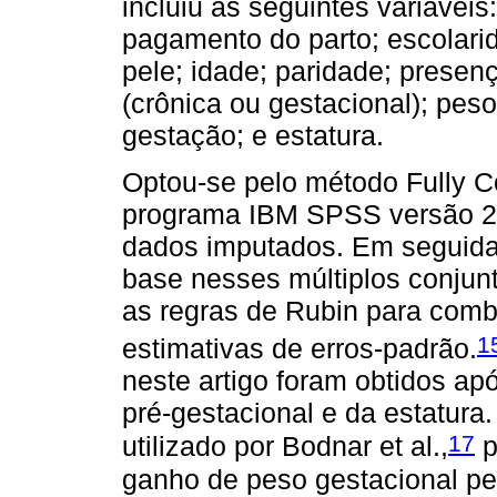
incluiu as seguintes variáveis
pagamento do parto; escolarid
pele; idade; paridade; presen
(crônica ou gestacional); peso
gestação; e estatura.
Optou-se pelo método Fully Co
programa IBM SPSS versão 21.
dados imputados. Em seguid
base nesses múltiplos conjun
as regras de Rubin para combi
1
estimativas de erros-padrão.
neste artigo foram obtidos a
pré-gestacional e da estatura
17
utilizado por Bodnar et al.,
p
ganho de peso gestacional pe