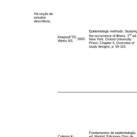
Há seção de
estudos
descritivos.
Epidemiologic methods. Studyin
st
the occurrence of illness. 1
ed.
Koepsell TD,
2003
New York: Oxford University
Weiss NS.
Press; Chapter 5, Overview of
study designs; p. 93-115.
Fundamentos de epidemiología. 
Colimon K-
ed. Madrid: Ediciones Díaz de