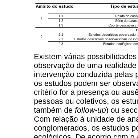
Âmbito do estudo
Tipo de estu
1.1
Relato de caso
1
1.2
Série de casos
1.3
Coorte descritiva cl
P
2.1
Estudos descritivos observaciona
2
2.2
Estudos descritivos observacionais de inci
2.3
Estudos ecológicos des
Existem várias possibilidades d
observação de uma realidade 
intervenção conduzida pelas 
os estudos podem ser observa
critério for a presença ou a
pessoas ou coletivos, os est
também de
follow-up
) ou sec
Com relação à unidade de aná
conglomerados, os estudos po
ecológicos. De acordo com o 