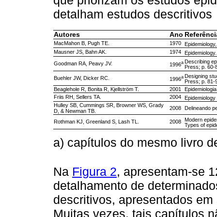
detalham estudos descritivos
Autores
Ano
Referênci
MacMahon B, Pugh TE.
1970
Epidemiology,
Mausner JS, Bahn AK.
1974
Epidemiology. 
Describing ep
a
Goodman RA, Peavy JV.
1996
Press; p. 60-
Designing stud
a
Buehler JW, Dicker RC.
1996
Press; p. 81-
Beaglehole R, Bonita R, Kjellström T.
2001
Epidemiologia
Friis RH, Sellers TA.
2004
Epidemiology f
Hulley SB, Cummings SR, Browner WS, Grady
2008
Delineando pe
D, & Newman TB.
Modern epide
Rothman KJ, Greenland S, Lash TL.
2008
Types of epid
a) capítulos do mesmo livro de
Na
Figura 2
, apresentam-se 1
detalhamento de determinado
descritivos, apresentados em 
Muitas vezes, tais capítulos 