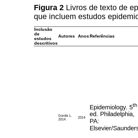
Figura 2
Livros de texto de e
que incluem estudos epidemio
Inclusão
de
Autores
Anos
Referências
estudos
descritivos
th
Epidemiology. 5
ed. Philadelphia,
Gordis L.
2014
2014.
PA:
Elsevier/Saunder