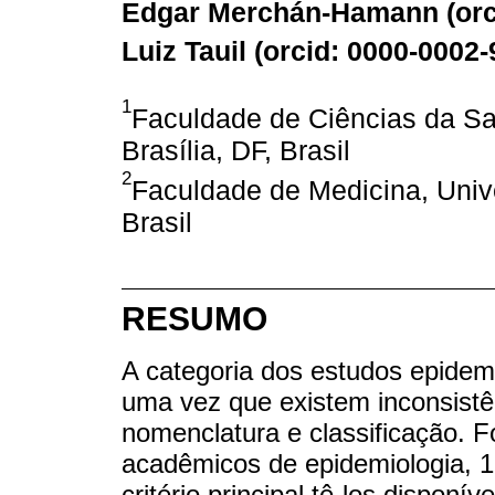
Edgar Merchán-Hamann (
or
Luiz Tauil (
orcid: 0000-0002
1
Faculdade de Ciências da Saú
Brasília, DF, Brasil
2
Faculdade de Medicina, Univer
Brasil
RESUMO
A categoria dos estudos epidemi
uma vez que existem inconsistên
nomenclatura e classificação. Fo
acadêmicos de epidemiologia, 19
critério principal tê-los disponí