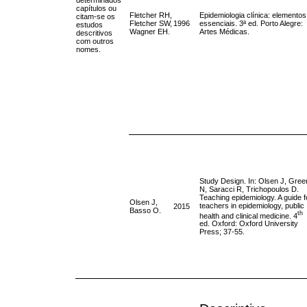
capítulos ou
Fletcher RH,
Epidemiologia clínica: elementos
citam-se os
Fletcher SW,
1996
essenciais. 3ª ed. Porto Alegre:
estudos
Wagner EH.
Artes Médicas.
descritivos
com outros
nomes.
Study Design. In: Olsen J, Gree
N, Saracci R, Trichopoulos D.
Teaching epidemiology. A guide f
Olsen J,
teachers in epidemiology, public
2015
Basso O.
th
health and clinical medicine. 4
ed. Oxford: Oxford University
Press; 37-55.