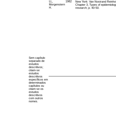
LL,
1982
New York: Van Nostrand Reinhol
Morgenstern
Chapter 3, Types of epidemiolog
H.
research; p. 40-50.
Sem capítulo
separado de
estudos
descritivos;
citam-se
estudos
descritivos
específicos em
determinados
capítulos ou
citam-se os
estudos
descritivos
com outros
nomes.