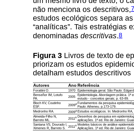
um mesmo livro de texto, o ca
não menciona os descritivos,
estudos ecológicos separa as 
“analíticas”. Tais estratégias 
8
denominadas
descritivas
.
Figura 3
Livros de texto de e
priorizam os estudos epidemio
detalham estudos descritivos
Autores
Ano
Referência
Forattini O.
1970
Epidemiologia geral. São Paulo: Edgard
Benseñor IM, Lotufo
Epidemiologia. Abordagem prática. 1ª e
2005
PA.
estudo - conceitos gerais; p. 63-89.
Bloch KV, Coutinho
Fundamentos da pesquisa epidemiológi
a
2009
ESF.
Paulo: Atheneu. p.173-179.
a
Medronho RA.
Estudos ecológicos. In: Medronho RA, 
2009
Almeida-Filho N,
Desenhos de pesquisa em epidemiologi
a
2011
Barreto ML.
aplicações. 1ª ed. Rio de Janeiro: Gu
Santana VS, Dourado I,
Modelos básicos de análise epidemioló
a
2011
Ximenes R, Barreto S.
Aplicações. 1ª ed. Rio de Janeiro: Gu