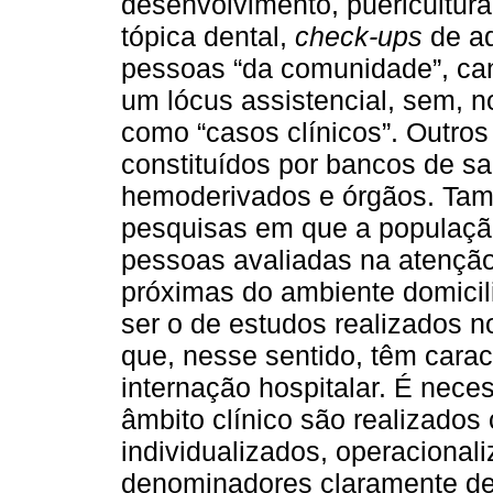
desenvolvimento, puericultura
tópica dental,
check-ups
de ad
pessoas “da comunidade”, ca
um lócus assistencial, sem, n
como “casos clínicos”. Outro
constituídos por bancos de sa
hemoderivados e órgãos. Tamb
pesquisas em que a população
pessoas avaliadas na atenção
próximas do ambiente domicil
ser o de estudos realizados n
que, nesse sentido, têm caract
internação hospitalar. É nece
âmbito clínico são realizados
individualizados, operaciona
denominadores claramente def