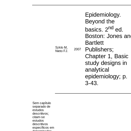
Epidemiology.
Beyond the
nd
basics. 2
ed.
Boston: Jones an
Bartlett
Szklo M,
Publishers;
2007
Nieto FJ.
Chapter 1, Basic
study designs in
analytical
epidemiology; p.
3-43.
Sem capítulo
separado de
estudos
descritivos;
citam-se
estudos
descritivos
específicos em
determinados