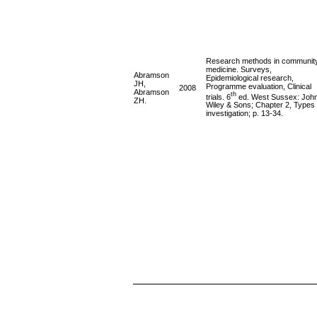
Research methods in communit
medicine. Surveys,
Abramson
Epidemiological research,
JH,
Programme evaluation, Clinical
2008
Abramson
th
trials. 6
ed. West Sussex: Joh
ZH.
Wiley & Sons; Chapter 2, Types 
investigation; p. 13-34.