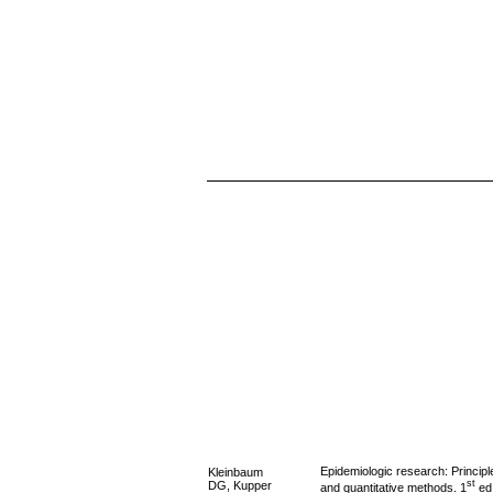
Epidemiologic research: Principl
Kleinbaum
st
DG, Kupper
and quantitative methods. 1
ed