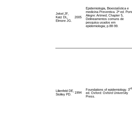
Epidemiologia, Bioestatística e
medicina Preventiva. 2ª ed. Port
Jekel JF,
Alegre: Artmed; Chapter 5,
Katz DL,
2005
Delineamentos comuns de
Elmore JG.
pesquisa usados em
epidemiologia; p.88-99.
rd
Foundations of epidemiology. 3
Lilienfeld DE,
1994
ed. Oxford: Oxford University
Stolley PD.
Press.