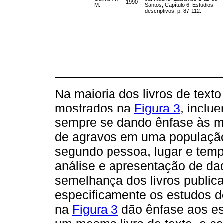
1990
M.
Santos; Capítulo 6, Estudios
descriptivos; p. 87-112.
Na maioria dos livros de texto
mostrados na
Figura 3
, inclu
sempre se dando ênfase às me
de agravos em uma população
segundo pessoa, lugar e temp
análise e apresentação de da
semelhança dos livros publicad
especificamente os estudos de
na
Figura 3
dão ênfase aos es