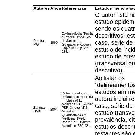
Autores
Anos
Referências
Estudos menciona
O autor lista n
estudo epidemi
sendo os quatr
Epidemiologia: Teoria
descritivos: es
e Prática. 1ª ed. Rio
Pereira
de Janeiro:
caso, série de
1995
MG.
Guanabara-Koogan.
Capítulo 12, p. 269-
estudo de inci
288.
estudo de prev
(transversal ou
descritivo).
Ao listar os
“delineamento
estudos em me
Delineamento de
estudos em medicina.
autora inclui re
In: Massad E,
Menezes RX, Silveira
caso, série de
Zanetta
PSP, Ortega NRS.
2004
DMT.
Métodos
estudo transve
Quantitativos em
prevalência, c
Medicina. 1ª ed.
Barueri, SP: Editora
estudos descri
Manole. p. 389-421.
restantes são 