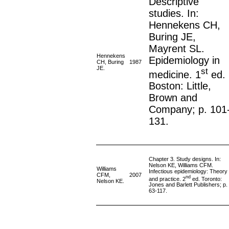
Descriptive
studies. In:
Hennekens CH,
Buring JE,
Mayrent SL.
Hennekens
Epidemiology in
CH, Buring
1987
JE.
st
medicine. 1
ed.
Boston: Little,
Brown and
Company; p. 101
131.
Chapter 3. Study designs. In:
Nelson KE, Williams CFM.
Williams
Infectious epidemiology: Theory
CFM,
2007
nd
and practice. 2
ed. Toronto:
Nelson KE.
Jones and Barlett Publishers; p.
63-117.