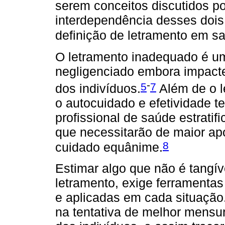
serem conceitos discutidos p
interdependência desses dois 
definição de letramento em s
O letramento inadequado é u
negligenciado embora impacte
-
5
7
dos indivíduos.
Além de o l
o autocuidado e efetividade t
profissional de saúde estratif
que necessitarão de maior apo
8
cuidado equânime.
Estimar algo que não é tangí
letramento, exige ferramenta
e aplicadas em cada situação
na tentativa de melhor mensu