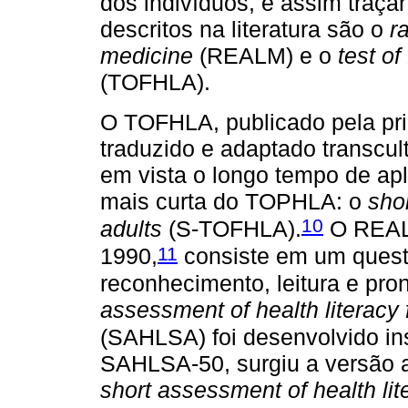
dos indivíduos, e assim traça
descritos na literatura são o
r
medicine
(REALM) e o
test of
(TOFHLA).
O TOFHLA, publicado pela pri
traduzido e adaptado transcul
em vista o longo tempo de ap
mais curta do TOPHLA: o
shor
10
adults
(S-TOFHLA).
O REALM
11
1990,
consiste em um questi
reconhecimento, leitura e pro
assessment of health literacy
(SAHLSA) foi desenvolvido i
SAHLSA-50, surgiu a versão a
short assessment of health li