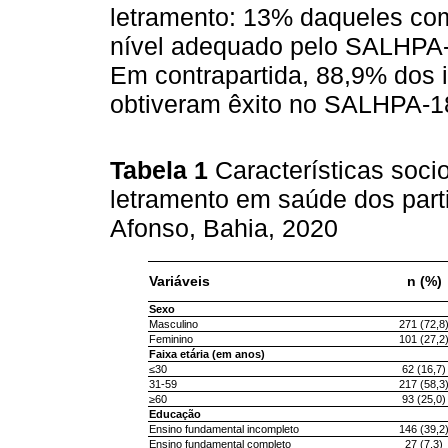
letramento: 13% daqueles co
nível adequado pelo SALHPA
Em contrapartida, 88,9% dos 
obtiveram êxito no SALHPA-
Tabela 1
Características soci
letramento em saúde dos part
Afonso, Bahia, 2020
Variáveis
n (%)
Sexo
Masculino
271 (72,8
Feminino
101 (27,2
Faixa etária (em anos)
≤30
62 (16,7)
31-59
217 (58,3
≥60
93 (25,0)
Educação
Ensino fundamental incompleto
146 (39,2
Ensino fundamental completo
27 (7,3)