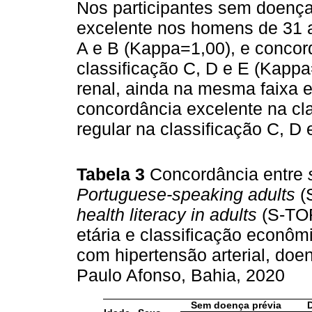
Nos participantes sem doença
excelente nos homens de 31 a
A e B (Kappa=1,00), e concor
classificação C, D e E (Kapp
renal, ainda na mesma faixa 
concordância excelente na cl
regular na classificação C, D
Tabela 3
Concordância entre
Portuguese-speaking adults
(
health literacy in adults
(S-TOF
etária e classificação econô
com hipertensão arterial, doe
Paulo Afonso, Bahia, 2020
Sem doença prévia
D