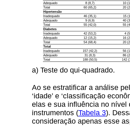
Adequado
8 (8,7)
10 (1
Total
60 (65,2)
20 (2
Hipertensão
Inadequado
46 (35,1)
15 (1
Adequado
9 (6,9)
40 (3
Total
55 (42,0)
55 (4
Diabetes
Inadequado
42 (53,2)
4 (5
Adequado
12 (15,2)
16 (2
Total
54 (68,4)
20 (2
Total
Inadequado
157 (42,2)
56 (1
Adequado
31 (8,3)
86 (2
Total
188 (50,5)
142 (
a) Teste do qui-quadrado.
Ao se estratificar a análise p
‘idade’ e ‘classificação econô
elas e sua influência no nível
instrumentos (
Tabela 3
). Dess
consideração apenas esse asp