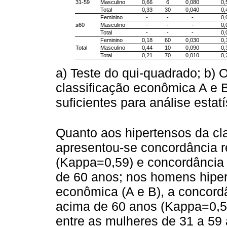
31-59
Masculino
0,66
6
0,080
0,
Total
0,33
30
0,040
0,
Feminino
-
-
-
0,
≥60
Masculino
-
-
-
0,
Total
-
-
-
0,
Feminino
0,18
60
0,030
0,
Total
Masculino
0,44
10
0,090
0,
Total
0,21
70
0,010
0,
a) Teste do qui-quadrado; b) O
classificação econômica A e
suficientes para análise estatí
Quanto aos hipertensos da cla
apresentou-se concordância re
(Kappa=0,59) e concordância
de 60 anos; nos homens hipe
econômica (A e B), a concordâ
acima de 60 anos (Kappa=0,58
entre as mulheres de 31 a 59