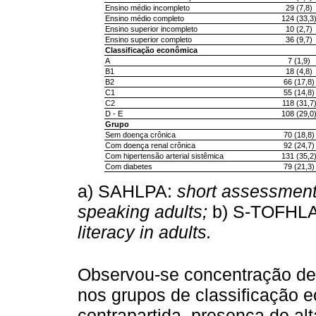
Ensino médio incompleto
29 (7,8)
Ensino médio completo
124 (33,3
Ensino superior incompleto
10 (2,7)
Ensino superior completo
36 (9,7)
Classificação econômica
A
7 (1,9)
B1
18 (4,8)
B2
66 (17,8)
C1
55 (14,8)
C2
118 (31,7
D - E
108 (29,0
Grupo
Sem doença crônica
70 (18,8)
Com doença renal crônica
92 (24,7)
Com hipertensão arterial sistêmica
131 (35,2
Com diabetes
79 (21,3)
a) SAHLPA:
short assessment 
speaking adults;
b) S-TOFHL
literacy in adults.
Observou-se concentração de 
nos grupos de classificação e
contrapartida, presença de al