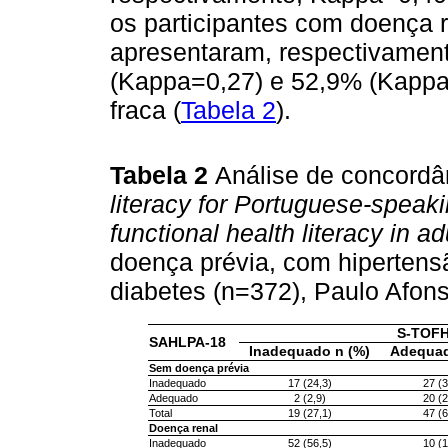
os participantes com doença 
apresentaram, respectivamen
(Kappa=0,27) e 52,9% (Kappa
fraca (
Tabela 2
).
Tabela 2
Análise de concordâ
literacy for Portuguese-speaki
functional health literacy in ad
doença prévia, com hipertensã
diabetes (n=372), Paulo Afon
S-TOF
SAHLPA-18
Inadequado n (%)
Adequad
Sem doença prévia
Inadequado
17 (24,3)
27 (3
Adequado
2 (2,9)
20 (2
Total
19 (27,1)
47 (6
Doença renal
Inadequado
52 (56,5)
10 (1