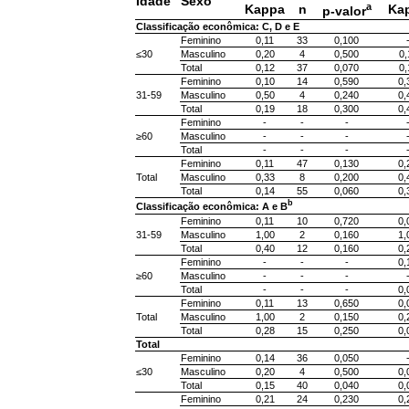
Idade
Sexo
a
Kappa
n
Ka
p-valor
Classificação econômica: C, D e E
Feminino
0,11
33
0,100
≤30
Masculino
0,20
4
0,500
0,
Total
0,12
37
0,070
0,
Feminino
0,10
14
0,590
0,
31-59
Masculino
0,50
4
0,240
0,
Total
0,19
18
0,300
0,
Feminino
-
-
-
≥60
Masculino
-
-
-
Total
-
-
-
Feminino
0,11
47
0,130
0,
Total
Masculino
0,33
8
0,200
0,
Total
0,14
55
0,060
0,
b
Classificação econômica: A e B
Feminino
0,11
10
0,720
0,
31-59
Masculino
1,00
2
0,160
1,
Total
0,40
12
0,160
0,
Feminino
-
-
-
0,
≥60
Masculino
-
-
-
Total
-
-
-
0,
Feminino
0,11
13
0,650
0,
Total
Masculino
1,00
2
0,150
0,
Total
0,28
15
0,250
0,
Total
Feminino
0,14
36
0,050
≤30
Masculino
0,20
4
0,500
0,
Total
0,15
40
0,040
0,
Feminino
0,21
24
0,230
0,