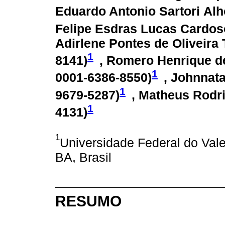
Eduardo Antonio Sartori Alh
Felipe Esdras Lucas Cardos
Adirlene Pontes de Oliveira 
1
8141
)
, Romero Henrique d
1
0001-6386-8550
)
, Johnnata
1
9679-5287
)
, Matheus Rodr
1
4131
)
1
Universidade Federal do Val
BA, Brasil
RESUMO