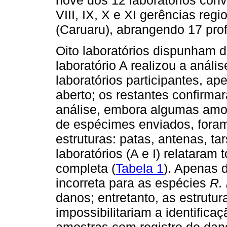
VIII, IX, X e XI gerências reg
(Caruaru), abrangendo 17 prof
Oito laboratórios dispunham 
laboratório A realizou a anál
laboratórios participantes, ap
aberto; os restantes confirm
análise, embora algumas amo
de espécimes enviados, fora
estruturas: patas, antenas, ta
laboratórios (A e I) relatara
completa (
Tabela 1
). Apenas 
incorreta para as espécies
R.
danos; entretanto, as estrutur
impossibilitariam a identific
amostras com registro de dano