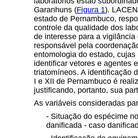
laboratórios estão subordinad
Garanhuns (
Figura 1
). LACEN/
estado de Pernambuco, respo
controle da qualidade dos lab
de interesse para a vigilânc
responsável pela coordenação
entomologia do estado, cujas a
identificar vetores e agentes 
triatomíneos. A identificação
I e XII de Pernambuco é real
justificando, portanto, sua pa
As variáveis consideradas par
- Situação do espécime no
danificada - caso danificada
- Identificação do equipam