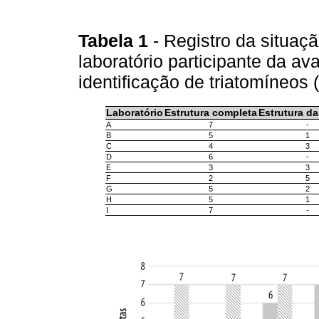
Tabela 1
- Registro da situa
laboratório participante da av
identificação de triatomíneo
Laboratório
Estrutura completa
Estrutura da
A
7
-
B
5
1
C
4
3
D
6
-
E
3
3
F
2
5
G
5
2
H
5
1
I
7
-