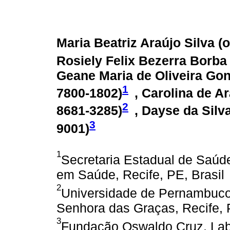
Maria Beatriz Araújo Silva (
o
Rosiely Felix Bezerra Borba 
Geane Maria de Oliveira Gon
1
7800-1802
)
, Carolina de A
2
8681-3285
)
, Dayse da Silv
3
9001
)
1
Secretaria Estadual de Saúde
em Saúde, Recife, PE, Brasil
2
Universidade de Pernambuc
Senhora das Graças, Recife, 
3
Fundação Oswaldo Cruz, Labo