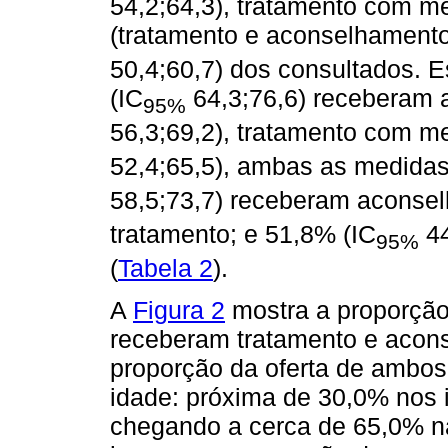
54,2;64,3), tratamento com 
(tratamento e aconselhament
50,4;60,7) dos consultados. 
(IC
64,3;76,6) receberam 
95%
56,3;69,2), tratamento com m
52,4;65,5), ambas as medidas
58,5;73,7) receberam aconse
tratamento; e 51,8% (IC
44
95%
(
Tabela 2
).
A
Figura 2
mostra a proporção
receberam tratamento e acon
proporção da oferta de ambos
idade: próxima de 30,0% nos 
chegando a cerca de 65,0% n