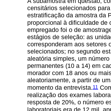
A subamostra em questão, con
censitários selecionados par
estratificação da amostra da
proporcional à dificuldade de 
empregado foi o de amostrag
estágios de seleção: as unid
corresponderam aos setores o
selecionados; no segundo est
aleatória simples, um número f
permanentes (10 a 14) em cad
morador com 18 anos ou mais
aleatoriamente, a partir de um
11
momento da entrevista.
Com 
realização dos exames labora
resposta de 20%, o número e
laboratoriais era de 12 mil, 