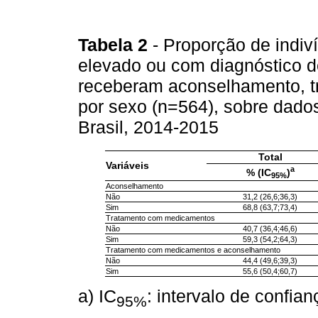
Tabela 2
- Proporção de indiv
elevado ou com diagnóstico d
receberam aconselhamento, 
por sexo (n=564), sobre dado
Brasil, 2014-2015
Total
Variáveis
a
% (IC
)
95%
Aconselhamento
Não
31,2 (26,6;36,3)
Sim
68,8 (63,7;73,4)
Tratamento com medicamentos
Não
40,7 (36,4;46,6)
Sim
59,3 (54,2;64,3)
Tratamento com medicamentos e aconselhamento
Não
44,4 (49,6;39,3)
Sim
55,6 (50,4;60,7)
a) IC
: intervalo de confia
95%