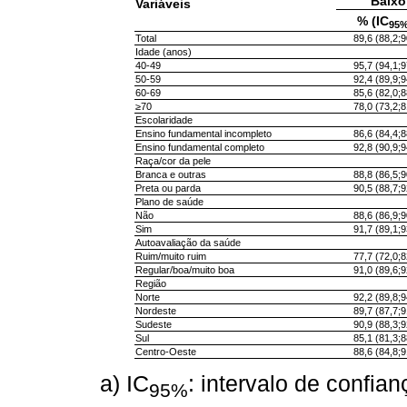
Baixo
Variáveis
% (IC
95
Total
89,6 (88,2;9
Idade (anos)
40-49
95,7 (94,1;9
50-59
92,4 (89,9;9
60-69
85,6 (82,0;8
≥70
78,0 (73,2;8
Escolaridade
Ensino fundamental incompleto
86,6 (84,4;8
Ensino fundamental completo
92,8 (90,9;9
Raça/cor da pele
Branca e outras
88,8 (86,5;9
Preta ou parda
90,5 (88,7;9
Plano de saúde
Não
88,6 (86,9;9
Sim
91,7 (89,1;9
Autoavaliação da saúde
Ruim/muito ruim
77,7 (72,0;8
Regular/boa/muito boa
91,0 (89,6;9
Região
Norte
92,2 (89,8;9
Nordeste
89,7 (87,7;9
Sudeste
90,9 (88,3;9
Sul
85,1 (81,3;8
Centro-Oeste
88,6 (84,8;9
a) IC
: intervalo de confia
95%