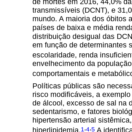
de mortes em 2016, 44,0% da
transmissíveis (DCNT), e 31,
mundo. A maioria dos óbitos a
países de baixa e média rend
distribuição desigual das DC
em função de determinantes s
escolaridade, renda insuficien
envelhecimento da população,
comportamentais e metabólic
Políticas públicas são necessá
risco modificáveis, a exempl
de álcool, excesso de sal na 
sedentarismo, e fatores bioló
hipertensão arterial sistêmica
,
,
1
4
5
hiperlipidemia.
A identifi