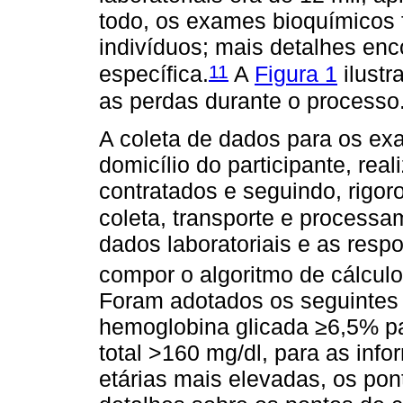
todo, os exames bioquímicos 
indivíduos; mais detalhes en
11
específica.
A
Figura 1
ilustr
as perdas durante o processo
A coleta de dados para os ex
domicílio do participante, rea
contratados e seguindo, rigo
coleta, transporte e processa
dados laboratoriais e as resp
compor o algoritmo de cálcul
Foram adotados os seguintes p
hemoglobina glicada ≥6,5% par
total >160 mg/dl, para as inf
etárias mais elevadas, os po