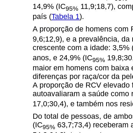
14,9% (IC
11,9;18,7), com
95%
país (
Tabela 1
).
A proporção de homens com R
9,6;12,9), e a prevalência, 
crescente com a idade: 3,5% 
anos, e 24,9% (IC
19,8;30
95%
maior em homens com baixa e
diferenças por raça/cor da pe
A proporção de RCV elevado 
autoavaliaram a saúde como r
17,0;30,4), e também nos resi
Do total de pessoas, de amb
(IC
63,7;73,4) receberam 
95%