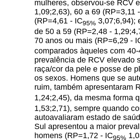
mulheres, observou-se RCV e
1,09;2,63), 60 a 69 (RP=3,11 
(RP=4,61 - IC
3,07;6,94);
95%
de 50 a 59 (RP=2,48 - 1,29;4,
70 anos ou mais (RP=6,29 - I
comparados àqueles com 40-4
prevalência de RCV elevado s
raça/cor da pele e posse de 
os sexos. Homens que se aut
ruim, também apresentaram R
1,24;2,45), da mesma forma q
1,53;2,71), sempre quando c
autoavaliaram estado de saúd
Sul apresentou a maior preva
homens (RP=1,72 - IC
1,0
95%