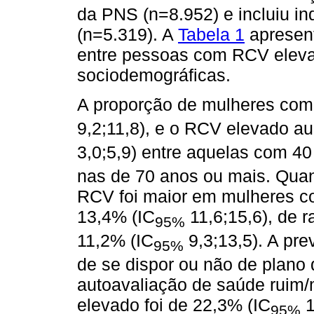
da PNS (n=8.952) e incluiu in
(n=5.319). A
Tabela 1
apresent
entre pessoas com RCV eleva
sociodemográficas.
A proporção de mulheres com
9,2;11,8), e o RCV elevado a
3,0;5,9) entre aquelas com 40
nas de 70 anos ou mais. Quan
RCV foi maior em mulheres c
13,4% (IC
11,6;15,6), de r
95%
11,2% (IC
9,3;13,5). A pre
95%
de se dispor ou não de plano
autoavaliação de saúde ruim/
elevado foi de 22,3% (IC
1
95%