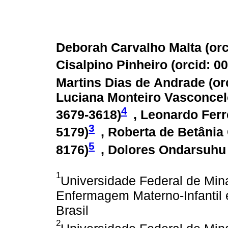
Deborah Carvalho Malta (
or
Cisalpino Pinheiro (
orcid: 0
Martins Dias de Andrade (
or
Luciana Monteiro Vasconcel
4
3679-3618
)
, Leonardo Ferr
3
5179
)
, Roberta de Betânia 
5
8176
)
, Dolores Ondarsuhu 
1
Universidade Federal de Min
Enfermagem Materno-Infantil 
Brasil
2