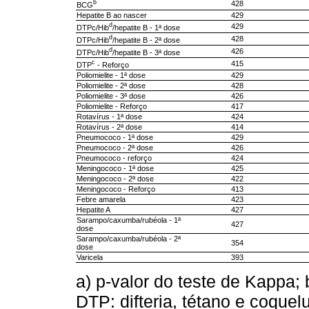
b
428
BCG
Hepatite B ao nascer
429
d
429
DTPc/Hib
/hepatite B - 1ª dose
d
428
DTPc/Hib
/hepatite B - 2ª dose
d
426
DTPc/Hib
/hepatite B - 3ª dose
c
415
DTP
- Reforço
Poliomielite - 1ª dose
429
Poliomielite - 2ª dose
428
Poliomielite - 3ª dose
426
Poliomielite - Reforço
417
Rotavírus - 1ª dose
424
Rotavírus - 2ª dose
414
Pneumococo - 1ª dose
429
Pneumococo - 2ª dose
426
Pneumococo - reforço
424
Meningococo - 1ª dose
425
Meningococo - 2ª dose
422
Meningococo - Reforço
413
Febre amarela
423
Hepatite A
427
Sarampo/caxumba/rubéola - 1ª
427
dose
Sarampo/caxumba/rubéola - 2ª
354
dose
Varicela
393
a) p-valor do teste de Kappa;
DTP: difteria, tétano e coquel