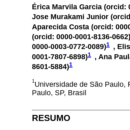
Érica Marvila Garcia (
orcid:
Jose Murakami Junior (
orci
Aparecida Costa (
orcid: 000
(
orcid: 0000-0001-8136-0662
1
0000-0003-0772-0089
)
, El
1
0001-7807-6898
)
, Ana Paul
1
8601-5884
)
1
Universidade de São Paulo, 
Paulo, SP, Brasil
RESUMO