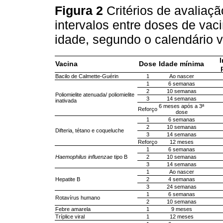
Figura 2
Critérios de avaliaç
intervalos entre doses de vac
idade, segundo o calendário 
I
Vacina
Dose
Idade mínima
Bacilo de Calmette-Guérin
1
Ao nascer
1
6 semanas
2
10 semanas
Poliomielite atenuada/ poliomielite
3
14 semanas
inativada
6 meses após a 3ª
Reforço
dose
1
6 semanas
2
10 semanas
Difteria, tétano e coqueluche
3
14 semanas
Reforço
12 meses
1
6 semanas
Haemophilus influenzae
tipo B
2
10 semanas
3
14 semanas
1
Ao nascer
Hepatite B
2
4 semanas
3
24 semanas
1
6 semanas
Rotavírus humano
2
10 semanas
Febre amarela
1
9 meses
Tríplice viral
1
12 meses