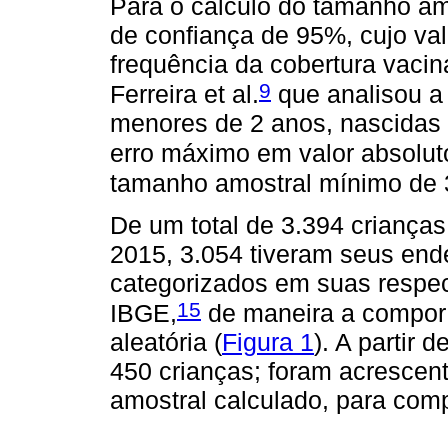
Para o cálculo do tamanho am
de confiança de 95%, cujo valo
frequência da cobertura vaci
9
Ferreira et al.
que analisou a 
menores de 2 anos, nascidas
erro máximo em valor absolut
tamanho amostral mínimo de 
De um total de 3.394 criança
2015, 3.054 tiveram seus end
categorizados em suas respe
15
IBGE,
de maneira a compor 
aleatória (
Figura 1
). A partir 
450 crianças; foram acresce
amostral calculado, para com