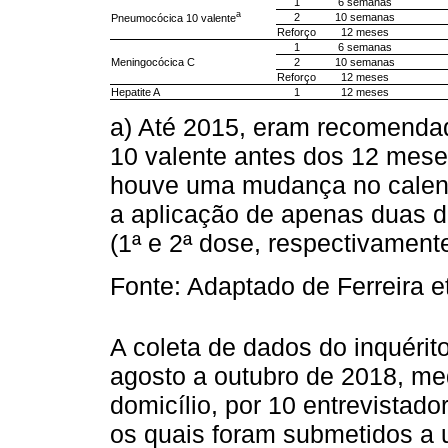
1
6 semanas
a
2
10 semanas
Pneumocócica 10 valente
Reforço
12 meses
1
6 semanas
Meningocócica C
2
10 semanas
Reforço
12 meses
Hepatite A
1
12 meses
a) Até 2015, eram recomenda
10 valente antes dos 12 mese
houve uma mudança no calendá
a aplicação de apenas duas 
(1ª e 2ª dose, respectivamente
Fonte: Adaptado de Ferreira et
A coleta de dados do inquérit
agosto a outubro de 2018, me
domicílio, por 10 entrevistad
os quais foram submetidos a 