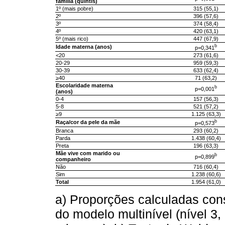
família (quintis)
1º (mais pobre)
315 (55,1)
2º
396 (57,6)
3º
374 (58,4)
4º
420 (63,1)
5º (mais rico)
447 (67,9)
b
Idade materna (anos)
p=0,341
<20
273 (61,6)
20-29
959 (59,3)
30-39
633 (62,4)
≥40
71 (63,2)
Escolaridade materna
b
p=0,001
(anos)
0-4
157 (56,3)
5-8
521 (57,2)
≥9
1.125 (63,3)
b
Raça/cor da pele da mãe
p=0,573
Branca
293 (60,2)
Parda
1.438 (60,4)
Preta
196 (63,3)
Mãe vive com marido ou
b
p=0,899
companheiro
Não
716 (60,4)
Sim
1.238 (60,6)
Total
1.954 (61,0)
a) Proporções calculadas cons
do modelo multinível (nível 3, 