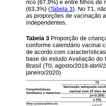
rico (67,9%) e entre filhos d
(63,3%) (
Tabela 3
). No T1, nã
as proporções de vacinação a
independentes.
Tabela 3
Proporção de crian
conforme calendário vacinal c
de acordo com características
base do estudo Avaliação do 
Brasil (T0, agosto/2018-abril
janeiro/2020)
T0
Vacinação adequada confo
Características
vacinal com 15 dias de
familiares e maternas
(n=3.205)
n (%)
Nível socioeconômico da
b
p<0,001