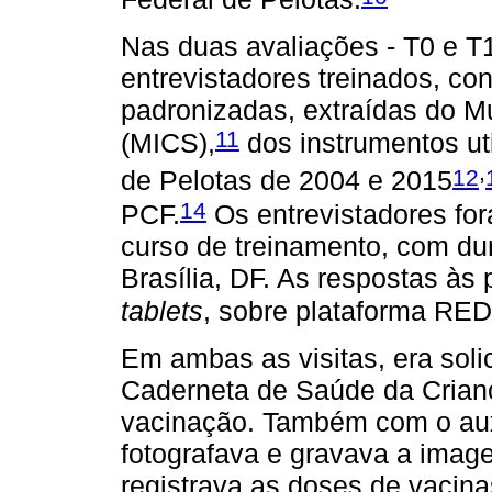
Nas duas avaliações - T0 e T1 
entrevistadores treinados, con
padronizadas, extraídas do Mu
11
(MICS),
dos instrumentos ut
,
12
de Pelotas de 2004 e 2015
14
PCF.
Os entrevistadores for
curso de treinamento, com du
Brasília, DF. As respostas às
tablets
, sobre plataforma RE
Em ambas as visitas, era sol
Caderneta de Saúde da Crianç
vacinação. Também com o aux
fotografava e gravava a imag
registrava as doses de vacina