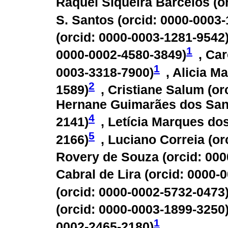
Raquel Siqueira Barcelos (
o
S. Santos (
orcid: 0000-0003
(
orcid: 0000-0003-1281-9542
1
0000-0002-4580-3849
)
, Car
1
0003-3318-7900
)
, Alicia Ma
2
1589
)
, Cristiane Salum (
or
Hernane Guimarães dos Sant
4
2141
)
, Letícia Marques do
5
2166
)
, Luciano Correia (
or
Rovery de Souza (
orcid: 00
Cabral de Lira (
orcid: 0000-
(
orcid: 0000-0002-5732-0473
(
orcid: 0000-0003-1899-3250
1
0002-2465-2180
)