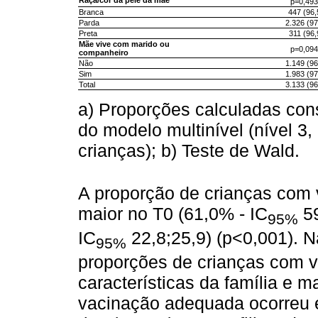
p=0,493
Branca
447 (96,
Parda
2.326 (97
Preta
311 (96,
Mãe vive com marido ou
p=0,094
companheiro
Não
1.149 (96
Sim
1.983 (97
Total
3.133 (96
a) Proporções calculadas cons
do modelo multinível (nível 3, 
crianças); b) Teste de Wald.
A proporção de crianças com 
maior no T0 (61,0% - IC
59
95%
IC
22,8;25,9) (p<0,001). 
95%
proporções de crianças com 
características da família e 
vacinação adequada ocorreu e