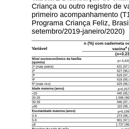
Criança ou outro registro de v
primeiro acompanhamento (T1
Programa Criança Feliz, Brasil
setembro/2019-janeiro/2020)
n (%) com caderneta ou
a
Variável
vacina
(n=3.2
Nível socioeconômico da família
p= 0,42
(quintis)
1º (mais pobre)
631 (97,
2º
627 (96,
3º
629 (97,
4º
618 (95,
5º (mais rico)
625 (96,
Idade materna (anos)
p=0,257
<20
445 (95,
20-29
1.596 (96
30-39
946 (97,
≥40
110 (99,
Escolaridade materna (anos)
p=0,199
0-4
273 (98,
5-8
901 (97,
≥9
1.737 (96
Raça/cor da pele da mãe