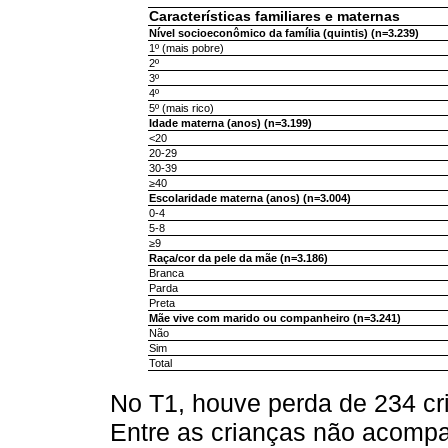
Características familiares e maternas
Nível socioeconômico da família (quintis) (n=3.239)
1º (mais pobre)
2º
3º
4º
5º (mais rico)
Idade materna (anos) (n=3.199)
<20
20-29
30-39
≥40
Escolaridade materna (anos) (n=3.004)
0-4
5-8
≥9
Raça/cor da pele da mãe (n=3.186)
Branca
Parda
Preta
Mãe vive com marido ou companheiro (n=3.241)
Não
Sim
Total
No T1, houve perda de 234 cr
Entre as crianças não acomp