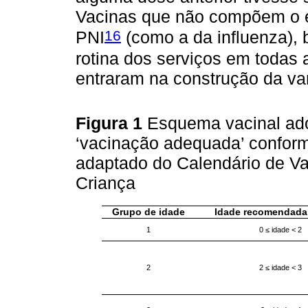
Vacinas que não compõem o 
16
PNI
(como a da influenza),
rotina dos serviços em todas a
entraram na construção da va
Figura 1
Esquema vacinal ado
‘vacinação adequada’ conforme
adaptado do Calendário de V
Criança
Grupo de idade
Idade recomendada
1
0 ≤ idade < 2
2
2 ≤ idade < 3