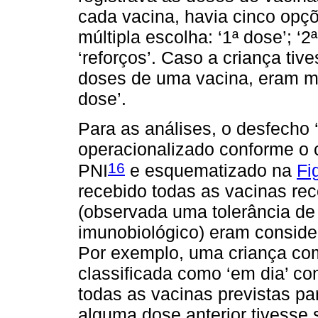
cada vacina, havia cinco opç
múltipla escolha: ‘1ª dose’; ‘2ª
‘reforços’. Caso a criança tiv
doses de uma vacina, eram ma
dose’.
Para as análises, o desfecho 
operacionalizado conforme o 
16
PNI
e esquematizado na
Fi
recebido todas as vacinas r
(observada uma tolerância de 
imunobiológico) eram consid
Por exemplo, uma criança com
classificada como ‘em dia’ co
todas as vacinas previstas p
alguma dose anterior tivesse 