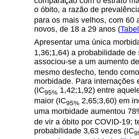
comparação com o estrato ma
o óbito, a razão de prevalênci
para os mais velhos, com 60
novos, de 18 a 29 anos (
Tabel
Apresentar uma única morbi
1,36;1,64) a probabilidade de 
associou-se a um aumento de
mesmo desfecho, tendo como 
morbidade. Para internações 
(IC
1,42;1,92) entre aque
95%
maior (IC
2,65;3,60) em in
95%
uma morbidade aumentou 78
de vir a óbito por COVID-19;
probabilidade 3,63 vezes (IC
9