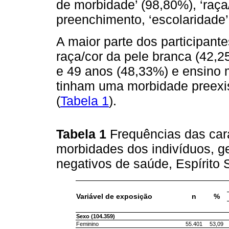
de morbidade’ (98,80%), ‘raça
preenchimento, ‘escolaridade’
A maior parte dos participant
raça/cor da pele branca (42,2
e 49 anos (48,33%) e ensino
tinham uma morbidade preexis
(
Tabela 1
).
Tabela 1
Frequências das car
morbidades dos indivíduos, ge
negativos de saúde, Espírito
Variável de exposição
n
%
Sexo (104.359)
Feminino
55.401
53,09