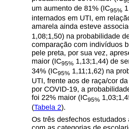
9
um aumento de 81% (IC
1
95%
internados em UTI, em relação
amarela ainda esteve associ
1,08;1,50) na probabilidade d
comparação com indivíduos br
pele preta, por sua vez, apr
maior (IC
1,13;1,44) de s
95%
34% (IC
1,11;1,62) na pro
95%
UTI, frente aos de raça/cor d
por COVID-19, a probabilidade
foi 22% maior (IC
1,03;1,4
95%
(
Tabela 2
).
Os três desfechos estudados
com as categorias de escolar