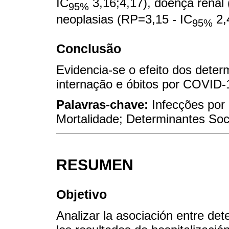
IC
3,16;4,17), doença renal
95%
neoplasias (RP=3,15 - IC
2,
95%
Conclusão
Evidencia-se o efeito dos dete
internação e óbitos por COVID-
Palavras-chave:
Infecções por 
Mortalidade; Determinantes Soc
RESUMEN
Objetivo
Analizar la asociación entre det