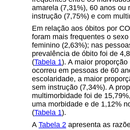
amarela (7,31%), 60 anos ou 
instrução (7,75%) e com mult
Em relação aos óbitos por COV
foram mais frequentes o sexo
feminino (2,63%); nas pessoas
prevalência de óbito foi de 4
(
Tabela 1
). A maior proporção
ocorreu em pessoas de 60 ano
escolaridade, a maior propor
sem instrução (7,34%). A pro
multimorbidade foi de 15,79
uma morbidade e de 1,12% n
(
Tabela 1
).
A
Tabela 2
apresenta as razõe