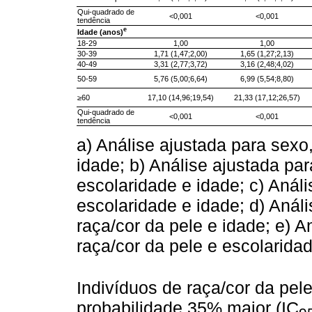
Qui-quadrado de
<0,001
<0,001
tendência
e
Idade (anos)
18-29
1,00
1,00
30-39
1,71 (1,47;2,00)
1,65 (1,27;2,13)
40-49
3,31 (2,77;3,72)
3,16 (2,48;4,02)
50-59
5,76 (5,00;6,64)
6,99 (5,54;8,80)
≥60
17,10 (14,96;19,54)
21,33 (17,12;26,57)
Qui-quadrado de
<0,001
<0,001
tendência
a) Análise ajustada para sexo,
idade; b) Análise ajustada par
escolaridade e idade; c) Anál
escolaridade e idade; d) Anál
raça/cor da pele e idade; e) 
raça/cor da pele e escolaridad
Indivíduos de raça/cor da pe
probabilidade 35% maior (IC