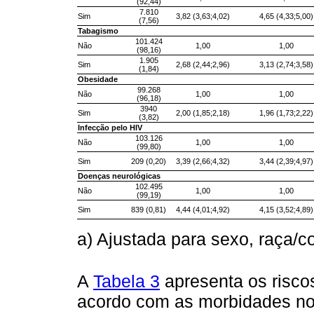
(92,44)
7.810
Sim
3,82 (3,63;4,02)
4,65 (4,33;5,00)
(7,56)
Tabagismo
101.424
Não
1,00
1,00
(98,16)
1.905
Sim
2,68 (2,44;2,96)
3,13 (2,74;3,58)
(1,84)
Obesidade
99.268
Não
1,00
1,00
(96,18)
3940
Sim
2,00 (1,85;2,18)
1,96 (1,73;2,22)
(3,82)
Infecção pelo HIV
103.126
Não
1,00
1,00
(99,80)
Sim
209 (0,20)
3,39 (2,66;4,32)
3,44 (2,39;4,97)
Doenças neurológicas
102.495
Não
1,00
1,00
(99,19)
Sim
839 (0,81)
4,44 (4,01;4,92)
4,15 (3,52;4,89)
a) Ajustada para sexo, raça/c
A
Tabela 3
apresenta os risco
acordo com as morbidades not