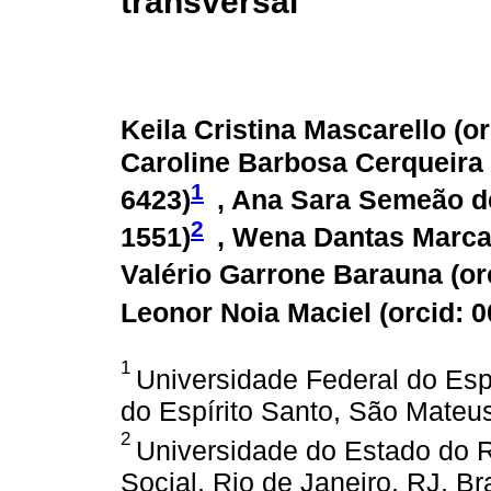
transversal
Keila Cristina Mascarello (
or
Caroline Barbosa Cerqueira V
1
6423
)
, Ana Sara Semeão d
2
1551
)
, Wena Dantas Marcar
Valério Garrone Barauna (
or
Leonor Noia Maciel (
orcid: 
1
Universidade Federal do Espí
do Espírito Santo, São Mateus
2
Universidade do Estado do Ri
Social, Rio de Janeiro, RJ, Bra