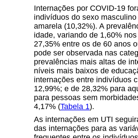
Internações por COVID-19 for
indivíduos do sexo masculino 
amarela (10,32%). A prevalên
idade, variando de 1,60% nos
27,35% entre os de 60 anos o
pode ser observada nas categ
prevalências mais altas de in
níveis mais baixos de educaçã
internações entre indivíduos
12,99%; e de 28,32% para aq
para pessoas sem morbidades 
4,17% (
Tabela 1
).
As internações em UTI segui
das internações para as vari
frequentes entre os indivíduo