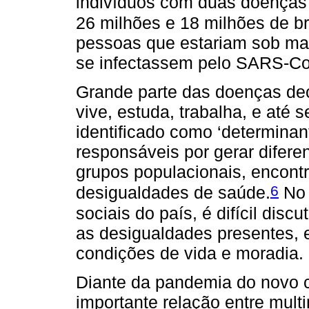
indivíduos com duas doenças 
26 milhões e 18 milhões de br
pessoas que estariam sob mai
se infectassem pelo SARS-Co
Grande parte das doenças dec
vive, estuda, trabalha, e até 
identificado como ‘determinant
responsáveis por gerar difer
grupos populacionais, encont
6
desigualdades de saúde.
No 
sociais do país, é difícil disc
as desigualdades presentes, 
condições de vida e moradia.
Diante da pandemia do novo 
importante relação entre mul