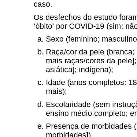
caso.
Os desfechos do estudo foram 
‘óbito’ por COVID-19 (sim; nã
Sexo (feminino; masculino
Raça/cor da pele (branca; 
mais raças/cores da pele]
asiática]; indígena);
Idade (anos completos: 18
mais);
Escolaridade (sem instruç
ensino médio completo; en
Presença de morbidades (
morbidades]).