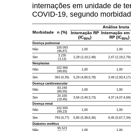
internações em unidade de tera
COVID-19, segundo morbidade
Análise bruta
Morbidade
n (%)
Internação RP
Internação em
(IC
)
RP (IC
)
95%
95%
Doença pulmonar
100.093
Não
1,00
1,00
(96,87)
3.235
Sim
2,28 (2,10;2,48)
2,47 (2,19;2,79)
(3,13)
Neoplasias
102.966
Não
1,00
1,00
(99,65)
Sim
363 (0,35)
5,29 (4,85;5,78)
3,49 (2,93;4,17)
Doença cardiovascular
83.249
Não
1,00
1,00
(80,55)
20.100
Sim
3,56 (3,40;3,73)
4,37 (4,07;4,69)
(19,45)
Doença renal
102.555
Não
1,00
1,00
(99,23)
Sim
793 (0,77)
5,85 (5,38;6,36)
6,45 (5,67;7,34)
Diabetes
mellitus
95.523
Não
1,00
1,00