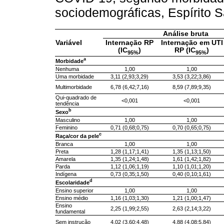
sociodemográficas, Espírito 
Análise bruta
Variável
Internação RP
Internação em UTI
(IC
)
RP (IC
)
95%
95%
a
Morbidade
Nenhuma
1,00
1,00
Uma morbidade
3,11 (2,93;3,29)
3,53 (3,22;3,86)
Multimorbidade
6,78 (6,42;7,16)
8,59 (7,89;9,35)
Qui-quadrado de
<0,001
<0,001
tendência
b
Sexo
Masculino
1,00
1,00
Feminino
0,71 (0,68;0,75)
0,70 (0,65;0,75)
c
Raça/cor da pele
Branca
1,00
1,00
Preta
1,28 (1,17;1,41)
1,35 (1,13;1,50)
Amarela
1,35 (1,24;1,48)
1,61 (1,42;1,82)
Parda
1,12 (1,06;1,19)
1,10 (1,01;1,20)
Indígena
0,73 (0,35;1,50)
0,40 (0,10;1,61)
d
Escolaridade
Ensino superior
1,00
1,00
Ensino médio
1,16 (1,03;1,30)
1,21 (1,00;1,47)
Ensino
2,25 (1,99;2,55)
2,63 (2,14;3,22)
fundamental
Sem instrução
4,02 (3,60;4,48)
4,88 (4,08;5,84)