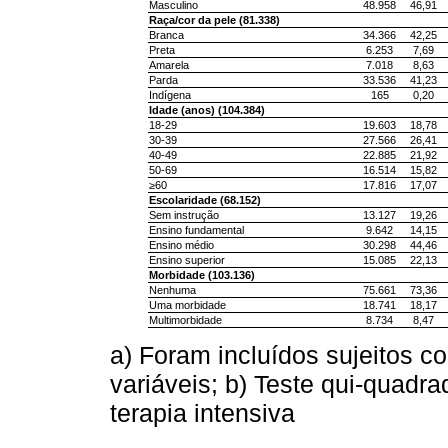
Masculino
48.958
46,91
Raça/cor da pele (81.338)
Branca
34.366
42,25
Preta
6.253
7,69
Amarela
7.018
8,63
Parda
33.536
41,23
Indígena
165
0,20
Idade (anos) (104.384)
18-29
19.603
18,78
30-39
27.566
26,41
40-49
22.885
21,92
50-69
16.514
15,82
≥60
17.816
17,07
Escolaridade (68.152)
Sem instrução
13.127
19,26
Ensino fundamental
9.642
14,15
Ensino médio
30.298
44,46
Ensino superior
15.085
22,13
Morbidade (103.136)
Nenhuma
75.661
73,36
Uma morbidade
18.741
18,17
Multimorbidade
8.734
8,47
a) Foram incluídos sujeitos
variáveis; b) Teste qui-quadr
terapia intensiva