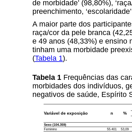
de morbidade’ (98,80%), ‘raça
preenchimento, ‘escolaridade’
A maior parte dos participant
raça/cor da pele branca (42,2
e 49 anos (48,33%) e ensino
tinham uma morbidade preexis
(
Tabela 1
).
Tabela 1
Frequências das car
morbidades dos indivíduos, ge
negativos de saúde, Espírito
Variável de exposição
n
%
Sexo (104.359)
Feminino
55.401
53,09