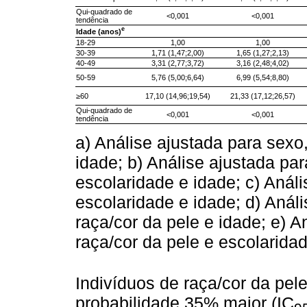
Qui-quadrado de
<0,001
<0,001
tendência
e
Idade (anos)
18-29
1,00
1,00
30-39
1,71 (1,47;2,00)
1,65 (1,27;2,13)
40-49
3,31 (2,77;3,72)
3,16 (2,48;4,02)
50-59
5,76 (5,00;6,64)
6,99 (5,54;8,80)
≥60
17,10 (14,96;19,54)
21,33 (17,12;26,57)
Qui-quadrado de
<0,001
<0,001
tendência
a) Análise ajustada para sexo,
idade; b) Análise ajustada par
escolaridade e idade; c) Anál
escolaridade e idade; d) Anál
raça/cor da pele e idade; e) 
raça/cor da pele e escolaridad
Indivíduos de raça/cor da pe
probabilidade 35% maior (IC