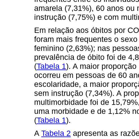
amarela (7,31%), 60 anos ou 
instrução (7,75%) e com mult
Em relação aos óbitos por COV
foram mais frequentes o sexo
feminino (2,63%); nas pessoas
prevalência de óbito foi de 4
(
Tabela 1
). A maior proporção
ocorreu em pessoas de 60 ano
escolaridade, a maior propor
sem instrução (7,34%). A pro
multimorbidade foi de 15,79
uma morbidade e de 1,12% n
(
Tabela 1
).
A
Tabela 2
apresenta as razõe