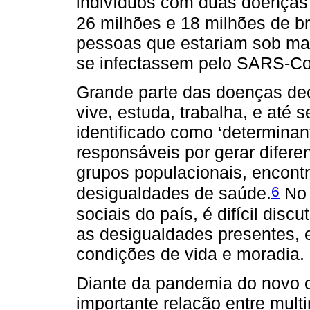
indivíduos com duas doenças 
26 milhões e 18 milhões de br
pessoas que estariam sob mai
se infectassem pelo SARS-Co
Grande parte das doenças dec
vive, estuda, trabalha, e até 
identificado como ‘determinant
responsáveis por gerar difer
grupos populacionais, encont
6
desigualdades de saúde.
No 
sociais do país, é difícil disc
as desigualdades presentes, 
condições de vida e moradia.
Diante da pandemia do novo 
importante relação entre mul