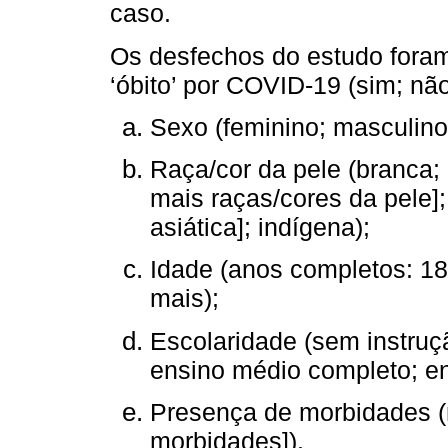
caso.
Os desfechos do estudo foram 
‘óbito’ por COVID-19 (sim; nã
Sexo (feminino; masculino
Raça/cor da pele (branca; 
mais raças/cores da pele]
asiática]; indígena);
Idade (anos completos: 18
mais);
Escolaridade (sem instruç
ensino médio completo; en
Presença de morbidades (
morbidades]).