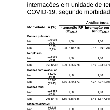
internações em unidade de tera
COVID-19, segundo morbidade
Análise bruta
Morbidade
n (%)
Internação RP
Internação em
(IC
)
RP (IC
)
95%
95%
Doença pulmonar
100.093
Não
1,00
1,00
(96,87)
3.235
Sim
2,28 (2,10;2,48)
2,47 (2,19;2,79)
(3,13)
Neoplasias
102.966
Não
1,00
1,00
(99,65)
Sim
363 (0,35)
5,29 (4,85;5,78)
3,49 (2,93;4,17)
Doença cardiovascular
83.249
Não
1,00
1,00
(80,55)
20.100
Sim
3,56 (3,40;3,73)
4,37 (4,07;4,69)
(19,45)
Doença renal
102.555
Não
1,00
1,00
(99,23)
Sim
793 (0,77)
5,85 (5,38;6,36)
6,45 (5,67;7,34)
Diabetes
mellitus
95.523
Não
1,00
1,00