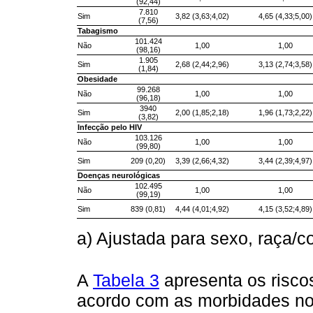
(92,44)
7.810
Sim
3,82 (3,63;4,02)
4,65 (4,33;5,00)
(7,56)
Tabagismo
101.424
Não
1,00
1,00
(98,16)
1.905
Sim
2,68 (2,44;2,96)
3,13 (2,74;3,58)
(1,84)
Obesidade
99.268
Não
1,00
1,00
(96,18)
3940
Sim
2,00 (1,85;2,18)
1,96 (1,73;2,22)
(3,82)
Infecção pelo HIV
103.126
Não
1,00
1,00
(99,80)
Sim
209 (0,20)
3,39 (2,66;4,32)
3,44 (2,39;4,97)
Doenças neurológicas
102.495
Não
1,00
1,00
(99,19)
Sim
839 (0,81)
4,44 (4,01;4,92)
4,15 (3,52;4,89)
a) Ajustada para sexo, raça/c
A
Tabela 3
apresenta os risco
acordo com as morbidades not