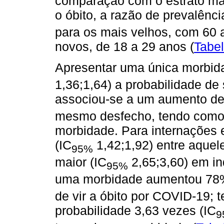
comparação com o estrato ma
o óbito, a razão de prevalênci
para os mais velhos, com 60
novos, de 18 a 29 anos (
Tabel
Apresentar uma única morbi
1,36;1,64) a probabilidade de 
associou-se a um aumento de
mesmo desfecho, tendo como 
morbidade. Para internações 
(IC
1,42;1,92) entre aque
95%
maior (IC
2,65;3,60) em in
95%
uma morbidade aumentou 78
de vir a óbito por COVID-19;
probabilidade 3,63 vezes (IC
9