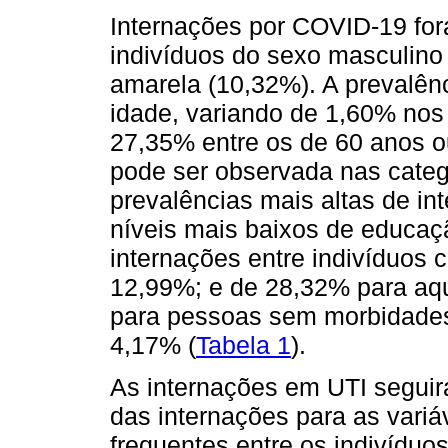
Internações por COVID-19 for
indivíduos do sexo masculino 
amarela (10,32%). A prevalên
idade, variando de 1,60% nos
27,35% entre os de 60 anos o
pode ser observada nas categ
prevalências mais altas de in
níveis mais baixos de educaçã
internações entre indivíduos
12,99%; e de 28,32% para aq
para pessoas sem morbidades 
4,17% (
Tabela 1
).
As internações em UTI segui
das internações para as vari
frequentes entre os indivíduo