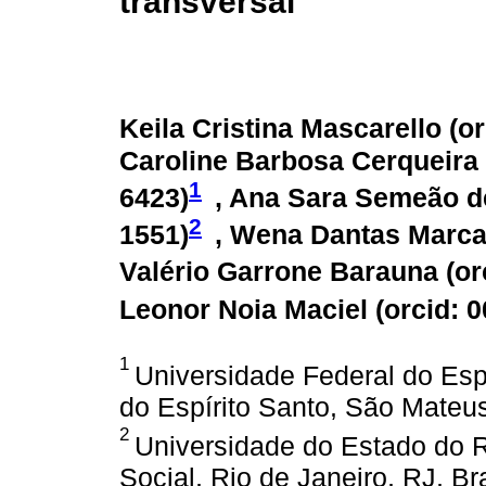
transversal
Keila Cristina Mascarello (
or
Caroline Barbosa Cerqueira V
1
6423
)
, Ana Sara Semeão d
2
1551
)
, Wena Dantas Marcar
Valério Garrone Barauna (
or
Leonor Noia Maciel (
orcid: 
1
Universidade Federal do Espí
do Espírito Santo, São Mateus
2
Universidade do Estado do Ri
Social, Rio de Janeiro, RJ, Bra