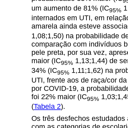
9
um aumento de 81% (IC
1
95%
internados em UTI, em relação
amarela ainda esteve associ
1,08;1,50) na probabilidade d
comparação com indivíduos br
pele preta, por sua vez, apr
maior (IC
1,13;1,44) de s
95%
34% (IC
1,11;1,62) na pro
95%
UTI, frente aos de raça/cor d
por COVID-19, a probabilidade
foi 22% maior (IC
1,03;1,4
95%
(
Tabela 2
).
Os três desfechos estudados
com as categorias de escolar