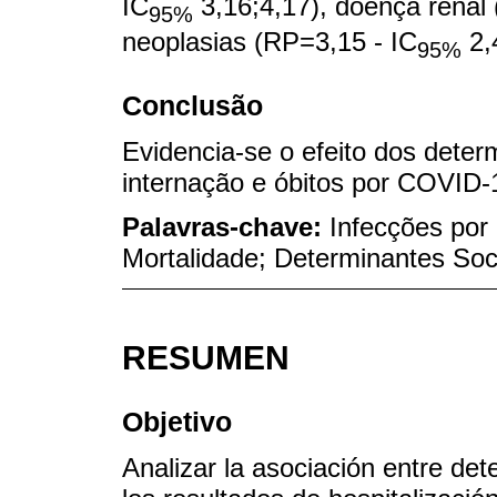
IC
3,16;4,17), doença renal
95%
neoplasias (RP=3,15 - IC
2,
95%
Conclusão
Evidencia-se o efeito dos dete
internação e óbitos por COVID-
Palavras-chave:
Infecções por 
Mortalidade; Determinantes Soc
RESUMEN
Objetivo
Analizar la asociación entre det