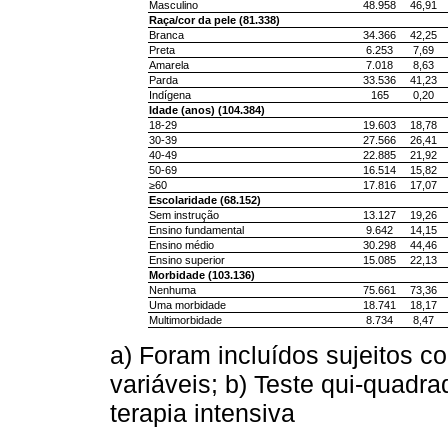
Masculino
48.958
46,91
Raça/cor da pele (81.338)
Branca
34.366
42,25
Preta
6.253
7,69
Amarela
7.018
8,63
Parda
33.536
41,23
Indígena
165
0,20
Idade (anos) (104.384)
18-29
19.603
18,78
30-39
27.566
26,41
40-49
22.885
21,92
50-69
16.514
15,82
≥60
17.816
17,07
Escolaridade (68.152)
Sem instrução
13.127
19,26
Ensino fundamental
9.642
14,15
Ensino médio
30.298
44,46
Ensino superior
15.085
22,13
Morbidade (103.136)
Nenhuma
75.661
73,36
Uma morbidade
18.741
18,17
Multimorbidade
8.734
8,47
a) Foram incluídos sujeitos
variáveis; b) Teste qui-quadr
terapia intensiva