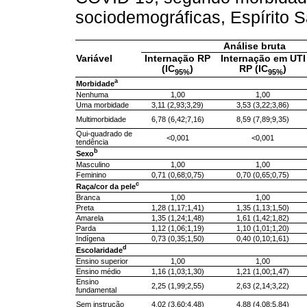
sociodemográficas, Espírito 
Análise bruta
Variável
Internação RP
Internação em UTI
(IC
)
RP (IC
)
95%
95%
a
Morbidade
Nenhuma
1,00
1,00
Uma morbidade
3,11 (2,93;3,29)
3,53 (3,22;3,86)
Multimorbidade
6,78 (6,42;7,16)
8,59 (7,89;9,35)
Qui-quadrado de
<0,001
<0,001
tendência
b
Sexo
Masculino
1,00
1,00
Feminino
0,71 (0,68;0,75)
0,70 (0,65;0,75)
c
Raça/cor da pele
Branca
1,00
1,00
Preta
1,28 (1,17;1,41)
1,35 (1,13;1,50)
Amarela
1,35 (1,24;1,48)
1,61 (1,42;1,82)
Parda
1,12 (1,06;1,19)
1,10 (1,01;1,20)
Indígena
0,73 (0,35;1,50)
0,40 (0,10;1,61)
d
Escolaridade
Ensino superior
1,00
1,00
Ensino médio
1,16 (1,03;1,30)
1,21 (1,00;1,47)
Ensino
2,25 (1,99;2,55)
2,63 (2,14;3,22)
fundamental
Sem instrução
4,02 (3,60;4,48)
4,88 (4,08;5,84)