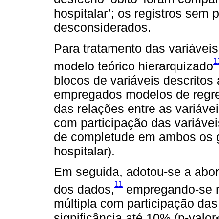
hospitalar’; os registros sem
desconsiderados.
Para tratamento das variávei
1
modelo teórico hierarquizado
blocos de variáveis descritos
empregados modelos de regres
das relações entre as variáve
com participação das variáv
de completude em ambos os g
hospitalar).
Em seguida, adotou-se a abo
11
dos dados,
empregando-se mo
múltipla com participação das
significância até 10% (p-valo