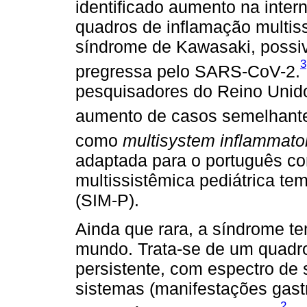
identificado aumento na inte
quadros de inflamação multis
síndrome de Kawasaki, possi
3
pregressa pelo SARS-CoV-2.
pesquisadores do Reino Unido,
aumento de casos semelhant
como
multisystem inflammato
adaptada para o português co
multissistêmica pediátrica t
(SIM-P).
Ainda que rara, a síndrome 
mundo. Trata-se de um quadro 
persistente, com espectro de
sistemas (manifestações gast
2