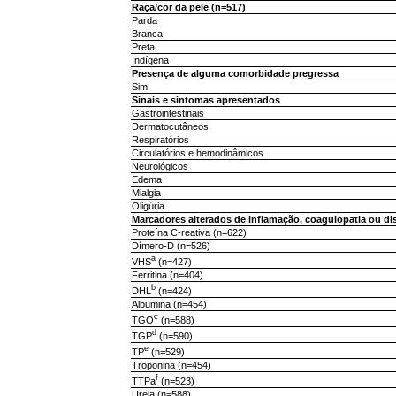
Raça/cor da pele (n=517)
Parda
Branca
Preta
Indígena
Presença de alguma comorbidade pregressa
Sim
Sinais e sintomas apresentados
Gastrointestinais
Dermatocutâneos
Respiratórios
Circulatórios e hemodinâmicos
Neurológicos
Edema
Mialgia
Oligúria
Marcadores alterados de inflamação, coagulopatia ou di
Proteína C-reativa (n=622)
Dímero-D (n=526)
a
VHS
(n=427)
Ferritina (n=404)
b
DHL
(n=424)
Albumina (n=454)
c
TGO
(n=588)
d
TGP
(n=590)
e
TP
(n=529)
Troponina (n=454)
f
TTPa
(n=523)
Ureia (n=588)