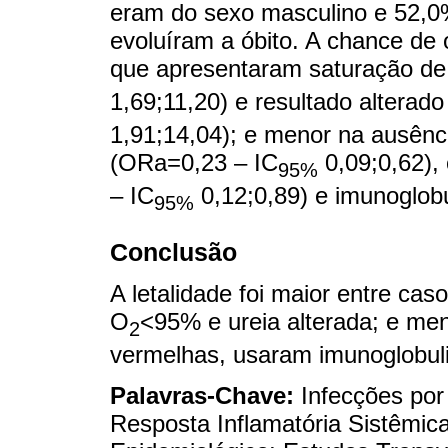
eram do sexo masculino e 52,0%
evoluíram a óbito. A chance de ó
que apresentaram saturação d
1,69;11,20) e resultado alterad
1,91;14,04); e menor na ausên
(ORa=0,23 – IC
0,09;0,62),
95%
– IC
0,12;0,89) e imunoglob
95%
Conclusão
A letalidade foi maior entre ca
O
<95% e ureia alterada; e m
2
vermelhas, usaram imunoglobuli
Palavras-Chave:
Infecções por
Resposta Inflamatória Sistêmic