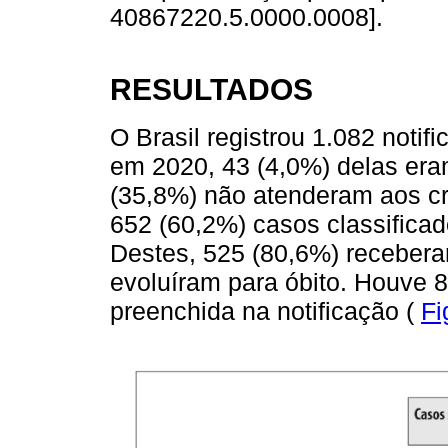
40867220.5.0000.0008].
RESULTADOS
O Brasil registrou 1.082 noti
em 2020, 43 (4,0%) delas era
(35,8%) não atenderam aos cri
652 (60,2%) casos classifica
Destes, 525 (80,6%) receberam
evoluíram para óbito. Houve 
preenchida na notificação (
Fi