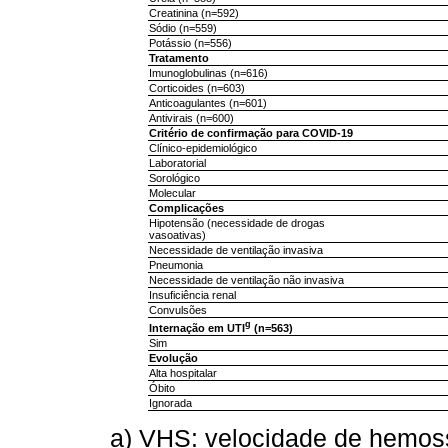
Creatinina (n=592)
Sódio (n=559)
Potássio (n=556)
Tratamento
Imunoglobulinas (n=616)
Corticoides (n=603)
Anticoagulantes (n=601)
Antivirais (n=600)
Critério de confirmação para COVID-19
Clínico-epidemiológico
Laboratorial
Sorológico
Molecular
Complicações
Hipotensão (necessidade de drogas
vasoativas)
Necessidade de ventilação invasiva
Pneumonia
Necessidade de ventilação não invasiva
Insuficiência renal
Convulsões
g
Internação em UTI
(n=563)
Sim
Evolução
Alta hospitalar
Óbito
Ignorada
a) VHS: velocidade de hemos