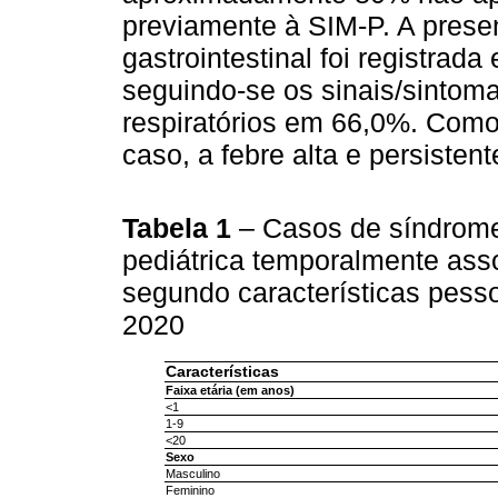
previamente à SIM-P. A prese
gastrointestinal foi registra
seguindo-se os sinais/sinto
respiratórios em 66,0%. Como c
caso, a febre alta e persiste
Tabela 1
– Casos de síndrome 
pediátrica temporalmente as
segundo características pessoa
2020
Características
Faixa etária (em anos)
<1
1-9
<20
Sexo
Masculino
Feminino