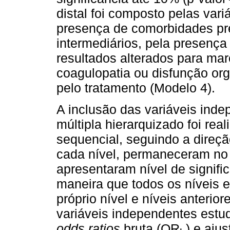
distal foi composto pelas var
presença de comorbidades pre
intermediários, pela presença
resultados alterados para mar
coagulopatia ou disfunção org
pelo tratamento (Modelo 4).
A inclusão das variáveis ind
múltipla hierarquizado foi re
sequencial, seguindo a direção
cada nível, permaneceram no
apresentaram nível de signifi
maneira que todos os níveis e
próprio nível e níveis anterior
variáveis independentes estu
odds ratios
bruta (OR
) e aju