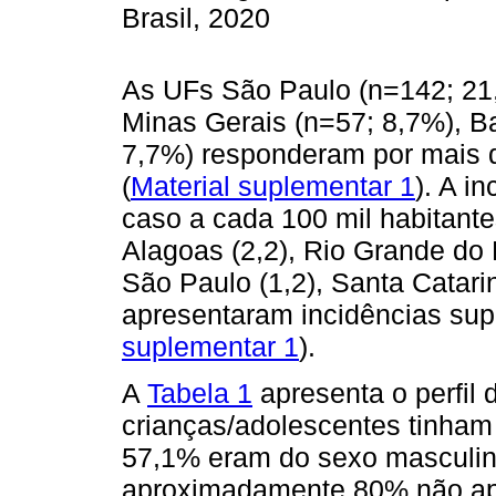
Brasil, 2020
As UFs São Paulo (n=142; 21,8
Minas Gerais (n=57; 8,7%), B
7,7%) responderam por mais 
(
Material suplementar 1
). A i
caso a cada 100 mil habitan
Alagoas (2,2), Rio Grande do N
São Paulo (1,2), Santa Catarina
apresentaram incidências supe
suplementar 1
).
A
Tabela 1
apresenta o perfil
crianças/adolescentes tinham 
57,1% eram do sexo masculino
aproximadamente 80% não a