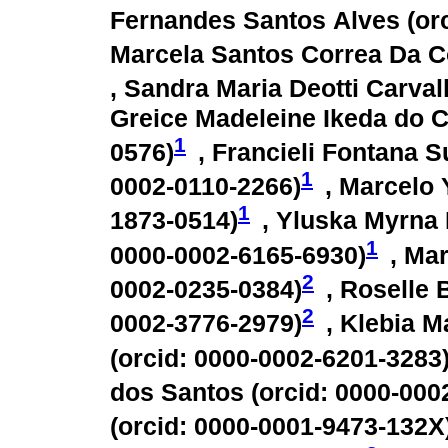
Fernandes Santos Alves (
or
Marcela Santos Correa Da C
, Sandra Maria Deotti Carval
Greice Madeleine Ikeda do 
1
0576
)
, Francieli Fontana Su
1
0002-0110-2266
)
, Marcelo 
1
1873-0514
)
, Yluska Myrna
1
0000-0002-6165-6930
)
, Ma
2
0002-0235-0384
)
, Roselle
2
0002-3776-2979
)
, Klebia 
(
orcid: 0000-0002-6201-3283
dos Santos (
orcid: 0000-000
(
orcid: 0000-0001-9473-132X