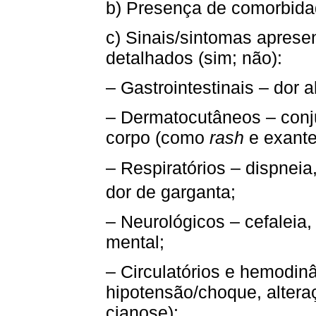
b) Presença de comorbida
c) Sinais/sintomas apres
detalhados (sim; não):
– Gastrointestinais – dor 
– Dermatocutâneos – conj
corpo (como
rash
e exant
– Respiratórios – dispneia
dor de garganta;
– Neurológicos – cefaleia, 
mental;
– Circulatórios e hemodinâ
hipotensão/choque, altera
cianose);