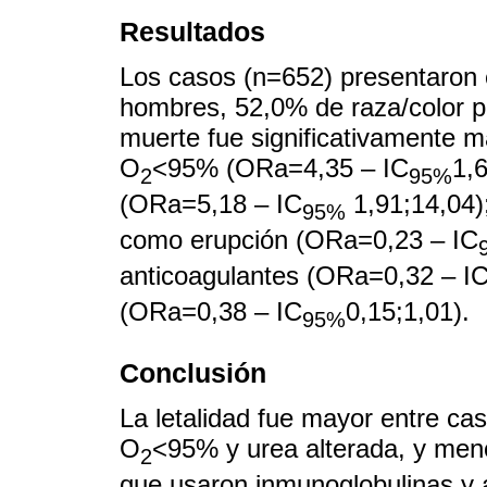
Resultados
Los casos (n=652) presentaron
hombres, 52,0% de raza/color pa
muerte fue significativamente m
O
<95% (ORa=4,35 – IC
1,6
2
95%
(ORa=5,18 – IC
1,91;14,04)
95%
como erupción (ORa=0,23 – IC
anticoagulantes (ORa=0,32 – I
(ORa=0,38 – IC
0,15;1,01).
95%
Conclusión
La letalidad fue mayor entre ca
O
<95% y urea alterada, y men
2
que usaron inmunoglobulinas y 