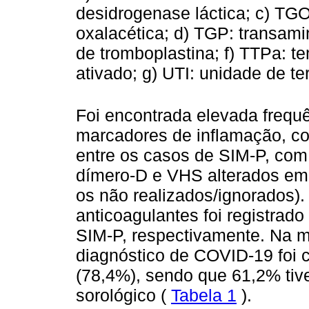
desidrogenase láctica; c) TG
oxalacética; d) TGP: transami
de tromboplastina; f) TTPa: t
ativado; g) UTI: unidade de te
Foi encontrada elevada frequê
marcadores de inflamação, co
entre os casos de SIM-P, com 
dímero-D e VHS alterados em
os não realizados/ignorados)
anticoagulantes foi registra
SIM-P, respectivamente. Na m
diagnóstico de COVID-19 foi co
(78,4%), sendo que 61,2% tiv
sorológico (
Tabela 1
).