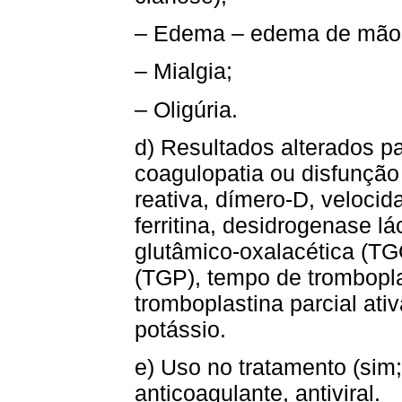
– Edema – edema de mãos 
– Mialgia;
– Oligúria.
d) Resultados alterados p
coagulopatia ou disfunção 
reativa, dímero-D, veloc
ferritina, desidrogenase l
glutâmico-oxalacética (TG
(TGP), tempo de trombopla
tromboplastina parcial ativ
potássio.
e) Uso no tratamento (sim;
anticoagulante, antiviral.