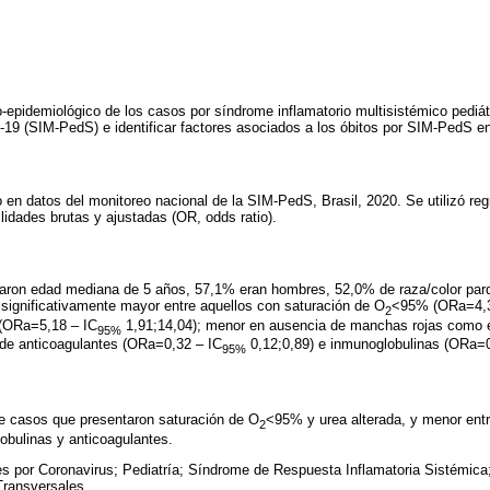
ico-epidemiológico de los casos por síndrome inflamatorio multisistémico pediá
9 (SIM-PedS) e identificar factores asociados a los óbitos por SIM-PedS en
 en datos del monitoreo nacional de la SIM-PedS, Brasil, 2020. Se utilizó regr
lidades brutas y ajustadas (OR, odds ratio).
aron edad mediana de 5 años, 57,1% eran hombres, 52,0% de raza/color pardo
 significativamente mayor entre aquellos con saturación de O
<95% (ORa=4,3
2
 (ORa=5,18 – IC
1,91;14,04); menor en ausencia de manchas rojas como 
95%
 de anticoagulantes (ORa=0,32 – IC
0,12;0,89) e inmunoglobulinas (ORa=0
95%
re casos que presentaron saturación de O
<95% y urea alterada, y menor ent
2
obulinas y anticoagulantes.
es por Coronavirus; Pediatría; Síndrome de Respuesta Inflamatoria Sistémica
Transversales