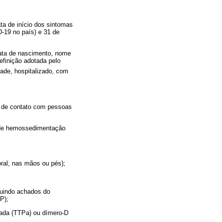
ata de início dos sintomas
-19 no país) e 31 de
data de nascimento, nome
efinição adotada pelo
ade, hospitalizado, com
ia de contato com pessoas
e de hemossedimentação
oral, nas mãos ou pés);
cluindo achados do
P);
vada (TTPa) ou dímero-D