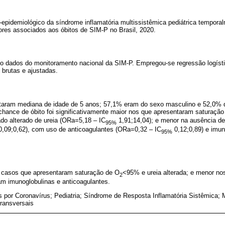
ico-epidemiológico da síndrome inflamatória multissistêmica pediátrica tempo
atores associados aos óbitos de SIM-P no Brasil, 2020.
ndo dados do monitoramento nacional da SIM-P. Empregou-se regressão logísti
 brutas e ajustadas.
aram mediana de idade de 5 anos; 57,1% eram do sexo masculino e 52,0% de
chance de óbito foi significativamente maior nos que apresentaram saturaçã
ado alterado de ureia (ORa=5,18 – IC
1,91;14,04); e menor na ausência d
95%
,09;0,62), com uso de anticoagulantes (ORa=0,32 – IC
0,12;0,89) e imu
95%
re casos que apresentaram saturação de O
<95% e ureia alterada; e menor no
2
m imunoglobulinas e anticoagulantes.
s por Coronavírus; Pediatria; Síndrome de Resposta Inflamatória Sistêmica;
ransversais