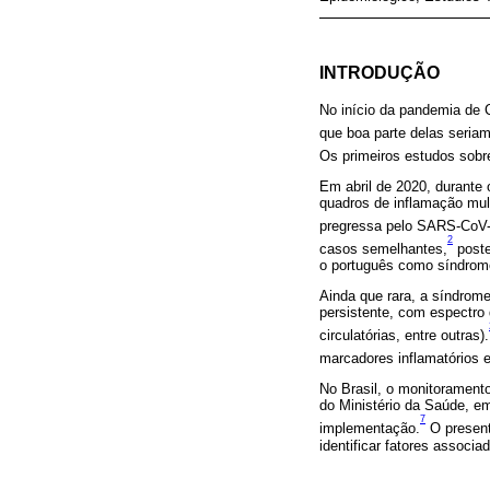
INTRODUÇÃO
No início da pandemia de
que boa parte delas seriam
Os primeiros estudos sobre
Em abril de 2020, durante 
quadros de inflamação mul
pregressa pelo SARS-CoV-
2
casos semelhantes,
post
o português como síndrome
Ainda que rara, a síndrom
persistente, com espectro
circulatórias, entre outras).
marcadores inflamatórios e
No Brasil, o monitoramento
do Ministério da Saúde, em 
7
implementação.
O present
identificar fatores associ