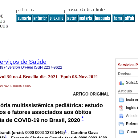
Serviços de Saúde
Servicios 
4974
versión On-line
ISSN
2237-9622
Revista
 vol.30 no.4 Brasília dic. 2021 Epub 08-Nov-2021
SciELO
79-49742021000400005
Articulo
ARTIGO ORIGINAL
texto 
ória multissistêmica pediátrica: estudo
Inglés 
os e fatores associados aos óbitos
Articu
*
a de COVID-19 no Brasil, 2020
Referen
1
Como c
randt (
orcid: 0000-0003-1273-5445
)
, Caroline Gava
1