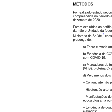
MÉTODOS
Foi realizado estudo secci
compreendida no período e
dezembro de 2020.
Foram excluídas as notifi
da mãe e Unidade da federa
7
Ministério da Saúde,
consi
presença de:
a) Febre elevada (m
b) Evidência de COV
com COVID-19.
c) Marcadores de in
(VHS), proteína C-re
d) Pelo menos dois 
– Conjuntivite não 
– Hipotensão arteri
– Manifestações de 
ecocardiograma ou e
– Evidência de coag
elevados;