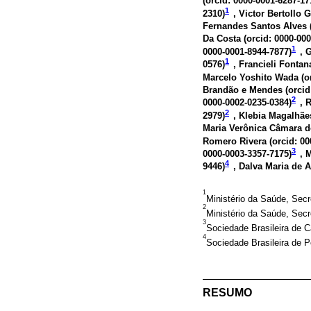
(
orcid: 0000-0001-6287-17
1
2310
)
, Victor Bertollo 
Fernandes Santos Alves 
Da Costa (
orcid: 0000-00
1
0000-0001-8944-7877
)
, 
1
0576
)
, Francieli Fontana
Marcelo Yoshito Wada (
o
Brandão e Mendes (
orcid
2
0000-0002-0235-0384
)
, 
2
2979
)
, Klebia Magalhãe
Maria Verônica Câmara d
Romero Rivera (
orcid: 0
3
0000-0003-3357-7175
)
, 
4
9446
)
, Dalva Maria de A
1
Ministério da Saúde, Secre
2
Ministério da Saúde, Secr
3
Sociedade Brasileira de C
4
Sociedade Brasileira de Pe
RESUMO