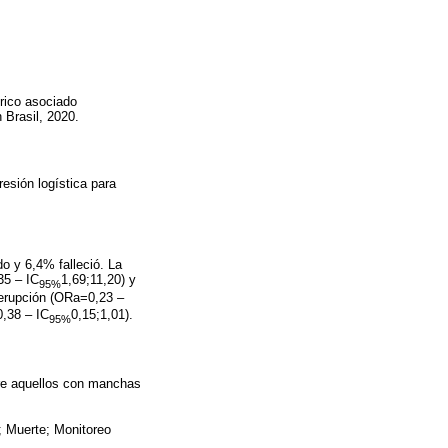
trico asociado
 Brasil, 2020.
esión logística para
 y 6,4% falleció. La
5 – IC
1,69;11,20) y
95%
erupción (ORa=0,23 –
,38 – IC
0,15;1,01).
95%
re aquellos con manchas
; Muerte; Monitoreo