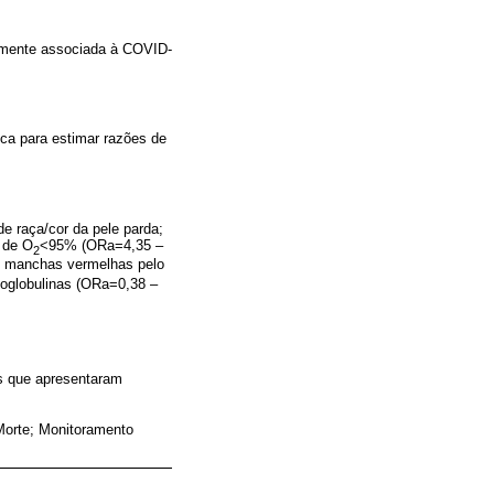
ralmente associada à COVID-
ca para estimar razões de
 raça/cor da pele parda;
o de O
<95% (ORa=4,35 –
2
e manchas vermelhas pelo
noglobulinas (ORa=0,38 –
s que apresentaram
 Morte; Monitoramento