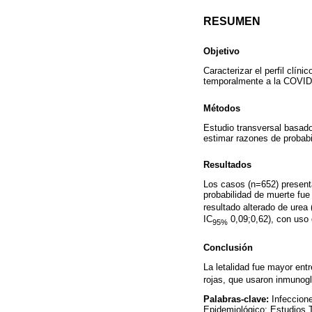
RESUMEN
Objetivo
Caracterizar el perfil clín
temporalmente a la COVID-1
Métodos
Estudio transversal basado
estimar razones de probabi
Resultados
Los casos (n=652) present
probabilidad de muerte fue
resultado alterado de urea
IC
0,09;0,62), con uso
95%
Conclusión
La letalidad fue mayor ent
rojas, que usaron inmunogl
Palabras-clave:
Infeccion
Epidemiológico; Estudios 