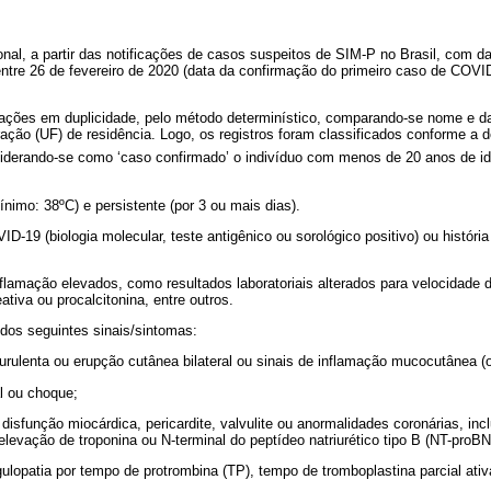
onal, a partir das notificações de casos suspeitos de SIM-P no Brasil, com d
ntre 26 de fevereiro de 2020 (data da confirmação do primeiro caso de COVID
cações em duplicidade, pelo método determinístico, comparando-se nome e 
ção (UF) de residência. Logo, os registros foram classificados conforme a d
derando-se como ‘caso confirmado’ o indivíduo com menos de 20 anos de id
ínimo: 38ºC) e persistente (por 3 ou mais dias).
ID-19 (biologia molecular, teste antigênico ou sorológico positivo) ou histór
flamação elevados, como resultados laboratoriais alterados para velocidad
ativa ou procalcitonina, entre outros.
dos seguintes sinais/sintomas:
purulenta ou erupção cutânea bilateral ou sinais de inflamação mucocutânea (
al ou choque;
disfunção miocárdica, pericardite, valvulite ou anormalidades coronárias, in
levação de troponina ou N-terminal do peptídeo natriurético tipo B (NT-proBN
ulopatia por tempo de protrombina (TP), tempo de tromboplastina parcial ati