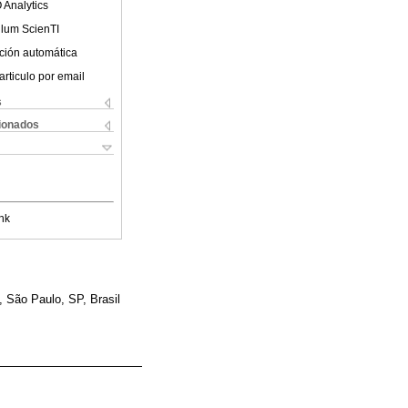
 Analytics
ulum ScienTI
ción automática
articulo por email
s
cionados
nk
, São Paulo, SP, Brasil