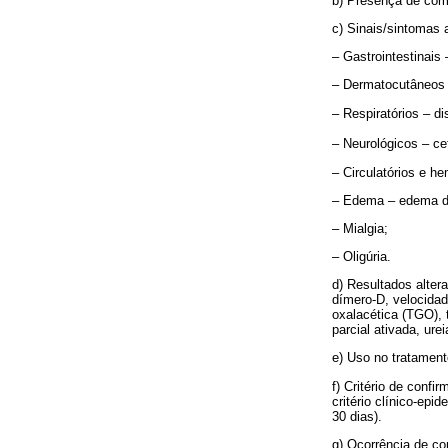
b) Presença de com
c) Sinais/sintomas 
– Gastrointestinais 
– Dermatocutâneos 
– Respiratórios – d
– Neurológicos – cefa
– Circulatórios e h
– Edema – edema de
– Mialgia;
– Oligúria.
d) Resultados alter
dímero-D, velocidad
oxalacética (TGO), 
parcial ativada, urei
e) Uso no tratamento
f) Critério de conf
critério clínico-ep
30 dias).
g) Ocorrência de co