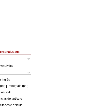
Personalizados
 Analytics
en
Inglés
(pdf)
| Portugués (pdf)
lo en XML
cias del artículo
itar este artículo