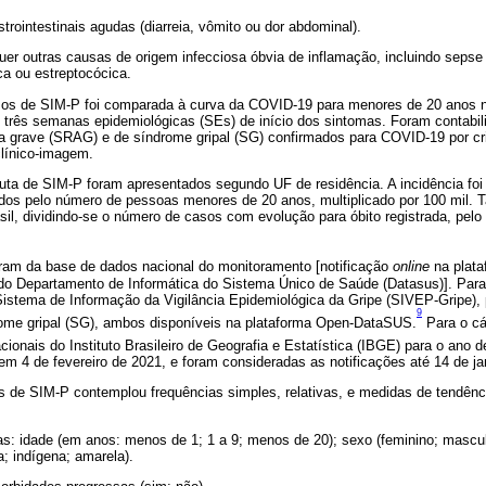
trointestinais agudas (diarreia, vômito ou dor abdominal).
uer outras causas de origem infecciosa óbvia de inflamação, incluindo sepse
ca ou estreptocócica.
os de SIM-P foi comparada à curva da COVID-19 para menores de 20 anos no
 três semanas epidemiológicas (SEs) de início dos sintomas. Foram contabi
a grave (SRAG) e de síndrome gripal (SG) confirmados para COVID-19 por critér
clínico-imagem.
uta de SIM-P foram apresentados segundo UF de residência. A incidência foi 
os pelo número de pessoas menores de 20 anos, multiplicado por 100 mil. 
sil, dividindo-se o número de casos com evolução para óbito registrada, pelo
ram da base de dados nacional do monitoramento [notificação
online
na plat
do Departamento de Informática do Sistema Único de Saúde (Datasus)]. Par
istema de Informação da Vigilância Epidemiológica da Gripe (SIVEP-Gripe)
9
rome gripal (SG), ambos disponíveis na plataforma Open-DataSUS.
Para o cá
cionais do Instituto Brasileiro de Geografia e Estatística (IBGE) para o ano d
 em 4 de fevereiro de 2021, e foram consideradas as notificações até 14 de ja
s de SIM-P contemplou frequências simples, relativas, e medidas de tendênci
s: idade (em anos: menos de 1; 1 a 9; menos de 20); sexo (feminino; masculi
a; indígena; amarela).