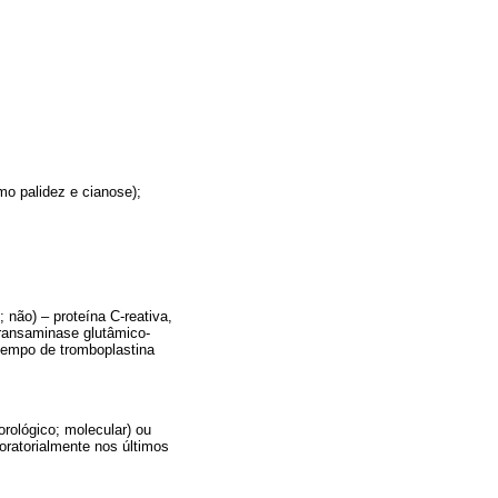
mo palidez e cianose);
 não) – proteína C-reativa,
transaminase glutâmico-
 tempo de tromboplastina
orológico; molecular) ou
oratorialmente nos últimos