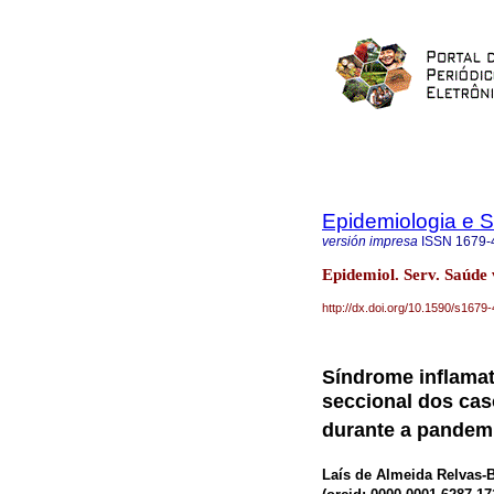
Epidemiologia e 
versión impresa
ISSN
1679-
Epidemiol. Serv. Saúde
http://dx.doi.org/10.1590/s16
Síndrome inflamat
seccional dos cas
durante a pandemi
Laís de Almeida Relvas-B