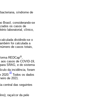
 bacteriana, síndrome de
 Brasil, considerando-se
lizados os casos de
io laboratorial, clínico,
calculada dividindo-se o
Também foi calculada a
 número de casos totais,
®
aforma REDCap
,
a aos casos de COVID-19,
, para SRAG, e do sistema
lculo da incidência, foram
10
e 2020.
Todos os dados
neiro de 2021.
a central das seguintes
no); raça/cor da pele