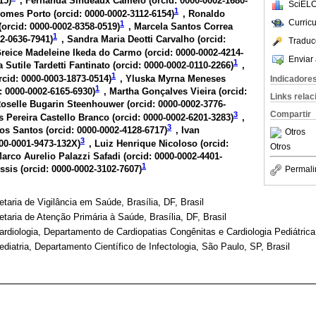
15
)
, Fernanda Sindeaux Camelo (
orcid: 0000-0002-1680-
SciELO
1
Gomes Porto (
orcid: 0000-0002-3112-6154
)
, Ronaldo
Curric
1
(
orcid: 0000-0002-8358-0519
)
, Marcela Santos Correa
1
02-0636-7941
)
, Sandra Maria Deotti Carvalho (
orcid:
Traduc
Greice Madeleine Ikeda do Carmo (
orcid: 0000-0002-4214-
Enviar 
1
 Sutile Tardetti Fantinato (
orcid: 0000-0002-0110-2266
)
,
1
rcid: 0000-0003-1873-0514
)
, Yluska Myrna Meneses
Indicadore
1
: 0000-0002-6165-6930
)
, Martha Gonçalves Vieira (
orcid:
Links rela
Roselle Bugarin Steenhouwer (
orcid: 0000-0002-3776-
Compartir
3
s Pereira Castello Branco (
orcid: 0000-0002-6201-3283
)
,
3
os Santos (
orcid: 0000-0002-4128-6717
)
, Ivan
Otros
3
000-0001-9473-132X
)
, Luiz Henrique Nicoloso (
orcid:
Otros
Marco Aurelio Palazzi Safadi (
orcid: 0000-0002-4401-
1
ssis (
orcid: 0000-0002-3102-7607
)
Permali
taria de Vigilância em Saúde, Brasília, DF, Brasil
etaria de Atenção Primária à Saúde, Brasília, DF, Brasil
ardiologia, Departamento de Cardiopatias Congênitas e Cardiologia Pediátrica
diatria, Departamento Científico de Infectologia, São Paulo, SP, Brasil