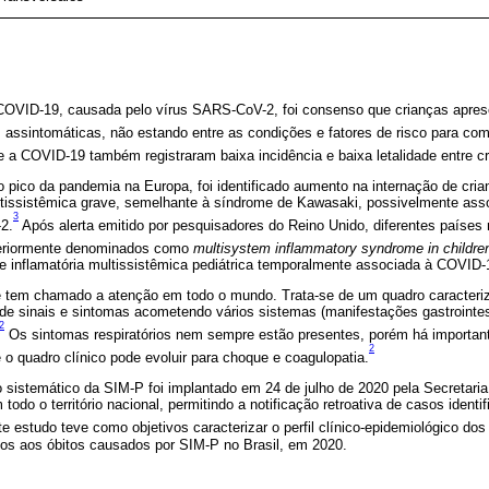
 COVID-19, causada pelo vírus SARS-CoV-2, foi consenso que crianças apre
 assintomáticas, não estando entre as condições e fatores de risco para co
 a COVID-19 também registraram baixa incidência e baixa letalidade entre c
o pico da pandemia na Europa, foi identificado aumento na internação de cr
tissistêmica grave, semelhante à síndrome de Kawasaki, possivelmente ass
3
2.
Após alerta emitido por pesquisadores do Reino Unido, diferentes países
eriormente denominados como
multisystem inflammatory syndrome in childre
 inflamatória multissistêmica pediátrica temporalmente associada à COVID-
e tem chamado a atenção em todo o mundo. Trata-se de um quadro caracteriza
 de sinais e sintomas acometendo vários sistemas (manifestações gastrointe
2
Os sintomas respiratórios nem sempre estão presentes, porém há importan
2
 o quadro clínico pode evoluir para choque e coagulopatia.
 sistemático da SIM-P foi implantado em 24 de julho de 2020 pela Secretari
todo o território nacional, permitindo a notificação retroativa de casos ident
e estudo teve como objetivos caracterizar o perfil clínico-epidemiológico do
ados aos óbitos causados por SIM-P no Brasil, em 2020.