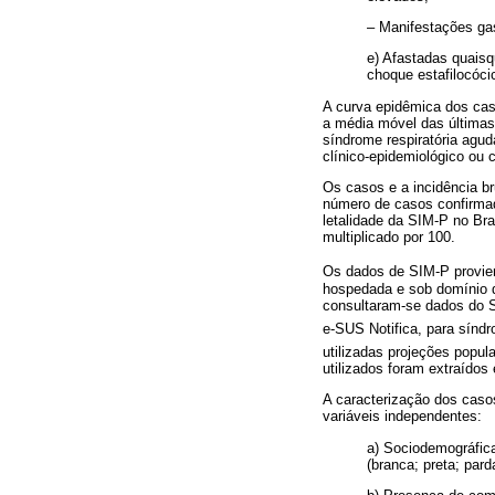
– Manifestações gas
e) Afastadas quaisq
choque estafilocóci
A curva epidêmica dos cas
a média móvel das últimas
síndrome respiratória agud
clínico-epidemiológico ou 
Os casos e a incidência br
número de casos confirmad
letalidade da SIM-P no Bra
multiplicado por 100.
Os dados de SIM-P provie
hospedada e sob domínio 
consultaram-se dados do S
e-SUS Notifica, para sínd
utilizadas projeções popula
utilizados foram extraídos
A caracterização dos caso
variáveis independentes:
a) Sociodemográfica
(branca; preta; pard