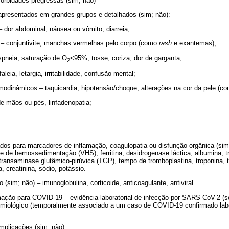
orbidades pregressas (sim; não)
apresentados em grandes grupos e detalhados (sim; não):
– dor abdominal, náusea ou vômito, diarreia;
– conjuntivite, manchas vermelhas pelo corpo (como
rash
e exantemas);
ispneia, saturação de O
<95%, tosse, coriza, dor de garganta;
2
leia, letargia, irritabilidade, confusão mental;
emodinâmicos – taquicardia, hipotensão/choque, alterações na cor da pele (co
 mãos ou pés, linfadenopatia;
ados para marcadores de inflamação, coagulopatia ou disfunção orgânica (sim;
e de hemossedimentação (VHS), ferritina, desidrogenase láctica, albumina, 
transaminase glutâmico-pirúvica (TGP), tempo de tromboplastina, troponina,
a, creatinina, sódio, potássio.
 (sim; não) – imunoglobulina, corticoide, anticoagulante, antiviral.
irmação para COVID-19 – evidência laboratorial de infecção por SARS-CoV-2 (s
idemiológico (temporalmente associado a um caso de COVID-19 confirmado lab
mplicações (sim; não).