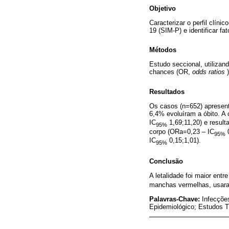
Objetivo
Caracterizar o perfil clín
19 (SIM-P) e identificar f
Métodos
Estudo seccional, utiliza
chances (OR,
odds ratios
)
Resultados
Os casos (n=652) apresent
6,4% evoluíram a óbito. A 
IC
1,69;11,20) e result
95%
corpo (ORa=0,23 – IC
0
95%
IC
0,15;1,01).
95%
Conclusão
A letalidade foi maior ent
manchas vermelhas, usara
Palavras-Chave:
Infecçõe
Epidemiológico; Estudos T