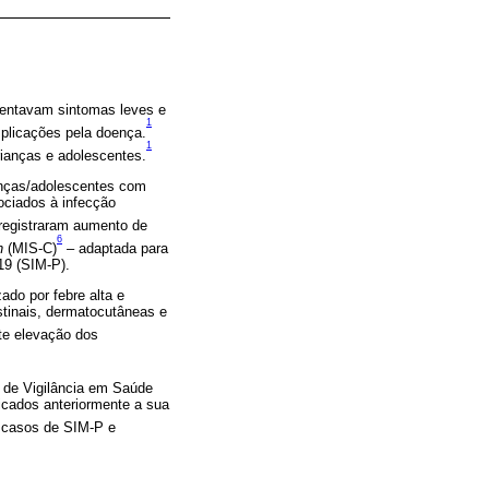
sentavam sintomas leves e
1
mplicações pela doença.
1
rianças e adolescentes.
ianças/adolescentes com
ociados à infecção
 registraram aumento de
6
n
(MIS-C)
– adaptada para
19 (SIM-P).
do por febre alta e
stinais, dermatocutâneas e
te elevação dos
a de Vigilância em Saúde
ificados anteriormente a sua
s casos de SIM-P e