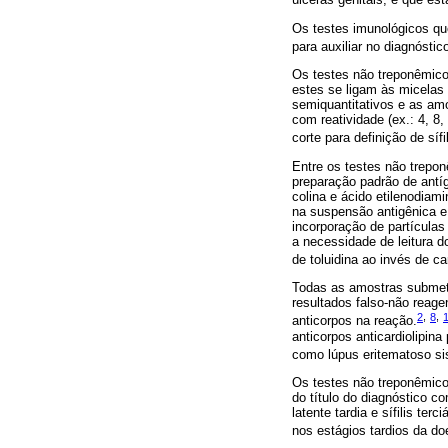
Os testes imunológicos qu
para auxiliar no diagnósti
Os testes não treponêmicos
estes se ligam às micelas 
semiquantitativos e as amo
com reatividade (ex.: 4, 8,
corte para definição de síf
Entre os testes não trepon
preparação padrão de antí
colina e ácido etilenodiam
na suspensão antigênica e 
incorporação de partículas
a necessidade de leitura 
de toluidina ao invés de 
Todas as amostras submeti
resultados falso-não reage
2
,
8
,
anticorpos na reação.
anticorpos anticardiolipin
como lúpus eritematoso sis
Os testes não treponêmicos
do título do diagnóstico co
latente tardia e sífilis te
nos estágios tardios da 