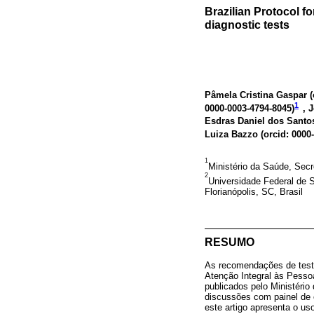
Brazilian Protocol fo
diagnostic tests
Pâmela Cristina Gaspar (
1
0000-0003-4794-8045
)
, 
Esdras Daniel dos Santos
Luiza Bazzo (
orcid: 0000
1
Ministério da Saúde, Secre
2
Universidade Federal de 
Florianópolis, SC, Brasil
RESUMO
As recomendações de testes
Atenção Integral às Pesso
publicados pelo Ministéri
discussões com painel de e
este artigo apresenta o u