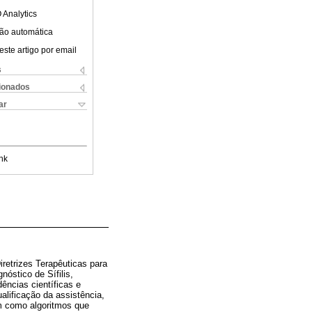
 Analytics
ão automática
este artigo por email
s
cionados
ar
nk
retrizes Terapêuticas para
óstico de Sífilis,
ências científicas e
alificação da assistência,
 como algoritmos que