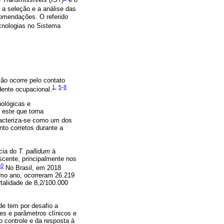
a seleção e a análise das
comendações. O referido
cnologias no Sistema
são ocorre pelo contato
1
,
5
-
8
dente ocupacional.
nológicas e
o este que torna
aracteriza-se como um dos
nto corretos durante a
ncia do
T. pallidum
à
escente, principalmente nos
10
No Brasil, em 2018
smo ano, ocorreram 26.219
rtalidade de 8,2/100.000
e tem por desafio a
es e parâmetros clínicos e
o controle e da resposta à