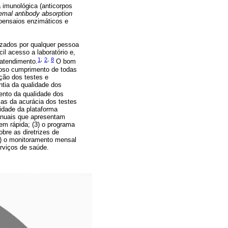
 imunológica (anticorpos
emal antibody absorption
oensaios enzimáticos e
lizados por qualquer pessoa
il acesso a laboratório e,
1
,
2
,
8
 atendimento.
O bom
roso cumprimento de todas
ção dos testes e
ntia da qualidade dos
ento da qualidade dos
cas da acurácia dos testes
lidade da plataforma
manuais que apresentam
em rápida; (3) o programa
bre as diretrizes de
(4) o monitoramento mensal
erviços de saúde.