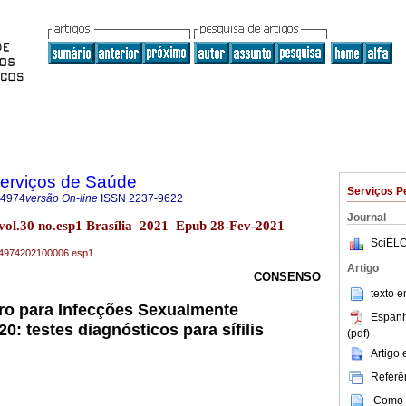
Serviços de Saúde
Serviços P
-4974
versão On-line
ISSN
2237-9622
Journal
 vol.30 no.esp1 Brasília 2021 Epub 28-Fev-2021
SciELO
79-4974202100006.esp1
Artigo
CONSENSO
texto 
iro para Infecções Sexualmente
Espanh
0: testes diagnósticos para sífilis
(pdf)
Artigo
Referên
Como c