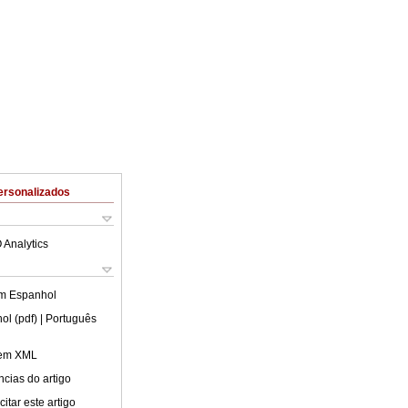
ersonalizados
 Analytics
em
Espanhol
ol (pdf)
| Português
 em XML
cias do artigo
itar este artigo