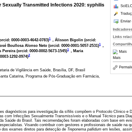
r Sexually Transmitted Infections 2020: syphilis
SciELO
Traduç
Enviar 
Indicadore
Links rela
1
orcid: 0000-0003-4642-0783
)
, Álisson Bigolin (
orcid:
Compartilh
1
José Boullosa Alonso Neto (
orcid: 0000-0001-5057-2531
)
,
1
 Pereira (
orcid: 0000-0002-5673-1545
)
, Maria
Mais
2
-0003-1292-0974
)
Mais
Permali
taria de Vigilância em Saúde, Brasília, DF, Brasil
Santa Catarina, Programa de Pós-Graduação em Farmácia,
 diagnósticos para investigação da sífilis compõem o Protocolo Clínico e Di
as com Infecções Sexualmente Transmissíveis e o Manual Técnico para Diagn
o da Saúde do Brasil. Tais recomendações foram elaboradas com base em evid
specialistas. Visando contribuir com gestores e profissionais de saúde na qu
so dos exames diretos para detecção de
Treponema pallidum
em lesões, assim