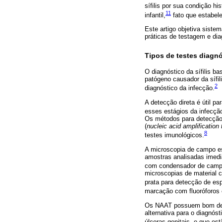
sífilis por sua condição his
11
infantil,
fato que estabel
Este artigo objetiva siste
práticas de testagem e diag
Tipos de testes diagnó
O diagnóstico da sífilis b
patógeno causador da sífil
2
diagnóstico da infecção.
A detecção direta é útil pa
esses estágios da infecç
Os métodos para detecção
(
nucleic acid amplification 
8
testes imunológicos.
A microscopia de campo es
amostras analisadas imedi
com condensador de campo e
microscopias de material c
prata para detecção de esp
marcação com fluoróforos
Os NAAT possuem bom de
alternativa para o diagnós
úlceras genitais, e que es