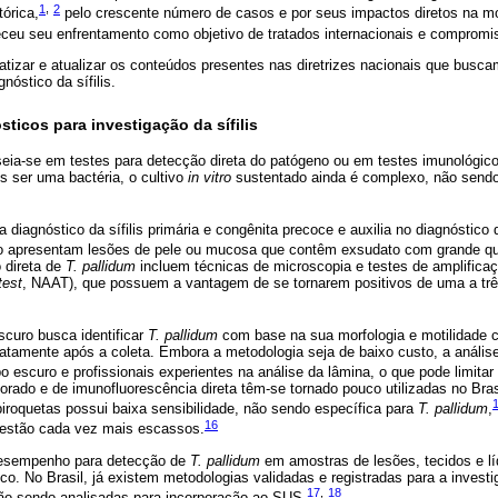
1
,
2
tórica,
pelo crescente número de casos e por seus impactos diretos na mo
eceu seu enfrentamento como objetivo de tratados internacionais e compromi
matizar e atualizar os conteúdos presentes nas diretrizes nacionais que busca
nóstico da sífilis.
sticos para investigação da sífilis
aseia-se em testes para detecção direta do patógeno ou em testes imunológic
is ser uma bactéria, o cultivo
in vitro
sustentado ainda é complexo, não sendo 
ra diagnóstico da sífilis primária e congênita precoce e auxilia no diagnóstico d
ão apresentam lesões de pele ou mucosa que contêm exsudato com grande qu
 direta de
T. pallidum
incluem técnicas de microscopia e testes de amplificaç
test
, NAAT), que possuem a vantagem de se tornarem positivos de uma a tr
curo busca identificar
T. pallidum
com base na sua morfologia e motilidade c
atamente após a coleta. Embora a metodologia seja de baixo custo, a anális
scuro e profissionais experientes na análise da lâmina, o que pode limitar
orado e de imunofluorescência direta têm-se tornado pouco utilizadas no Bras
iroquetas possui baixa sensibilidade, não sendo específica para
T. pallidum
,
16
 estão cada vez mais escassos.
sempenho para detecção de
T. pallidum
em amostras de lesões, tecidos e l
tico. No Brasil, já existem metodologias validadas e registradas para a inves
17
,
18
tão sendo analisadas para incorporação ao SUS.