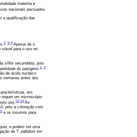
rtalidade materna e
ssos nacionais pactuados.
m a qualificação das
2
,
6
-
8
os.
Apesar de o
viável para o uso no
a sífilis secundária, pois
1
,
2
antidade do patógeno.
ão de ácido nucleico
ês semanas antes dos
aracterísticas, em
e requer um microscópio
12
-
14
 seu uso.
As
il, pois a coloração com
15
e os insumos para
íquor, e podem ser uma
tigação de
T. pallidum
em