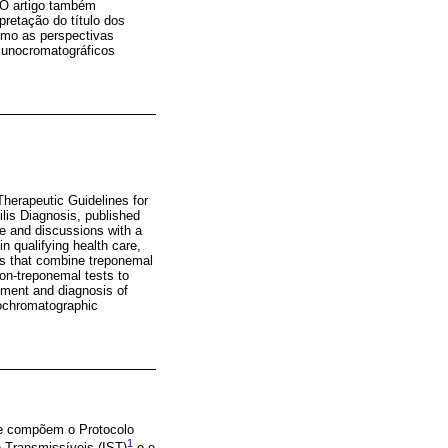
. O artigo também
pretação do título dos
omo as perspectivas
imunocromatográficos
Therapeutic Guidelines for
lis Diagnosis, published
e and discussions with a
n qualifying health care,
hms that combine treponemal
non-treponemal tests to
atment and diagnosis of
nochromatographic
que compõem o Protocolo
1
 Transmissíveis (IST)
e o