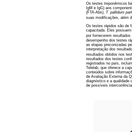
Os testes treponêmicos ba
IgM e IgG) aos componente
(FTA-Abs),
T. pallidum part
suas modificações, além d
Os testes rápidos são de f
capacitada. Eles possuem g
por fornecerem resultados 
desempenho dos testes ráp
as etapas preconizadas pe
interpretação dos resultad
resultados obtidos nos test
resultados dos testes conf
registrados no país, inclui
Telelab, que oferece a cap
conteúdos sobre informaçõe
de Avaliação Externa da Qu
diagnóstico e a qualidade 
de possíveis intercorrênci