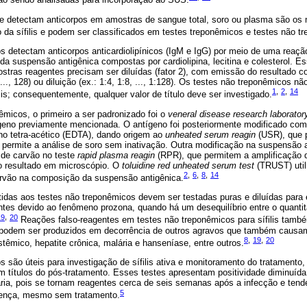
e detectam anticorpos em amostras de sangue total, soro ou plasma são os
co da sífilis e podem ser classificados em testes treponêmicos e testes não t
 detectam anticorpos anticardiolipínicos (IgM e IgG) por meio de uma reação
da suspensão antigênica compostas por cardiolipina, lecitina e colesterol. E
stras reagentes precisam ser diluídas (fator 2), com emissão do resultado co
 ..., 128) ou diluição (ex.: 1:4, 1:8, ..., 1:128). Os testes não treponêmicos
1
,
2
,
14
ilis; consequentemente, qualquer valor de título deve ser investigado.
êmicos, o primeiro a ser padronizado foi o
veneral disease research laborator
geno previamente mencionada. O antígeno foi posteriormente modificado com 
ino tetra-acético (EDTA), dando origem ao
unheated serum reagin
(USR), que p
permite a análise de soro sem inativação. Outra modificação na suspensão a
 de carvão no teste
rapid plasma reagin
(RPR), que permitem a amplificação d
do resultado em microscópio. O
toluidine red unheated serum test
(TRUST) util
2
,
6
,
8
,
14
carvão na composição da suspensão antigênica.
das aos testes não treponêmicos devem ser testadas puras e diluídas para e
ntes devido ao fenômeno prozona, quando há um desequilíbrio entre o quantit
19
,
20
Reações falso-reagentes em testes não treponêmicos para sífilis també
a podem ser produzidos em decorrência de outros agravos que também causam 
8
,
19
,
20
têmico, hepatite crônica, malária e hanseníase, entre outros.
 são úteis para investigação de sífilis ativa e monitoramento do tratament
m títulos do pós-tratamento. Esses testes apresentam positividade diminuída na 
rciária, pois se tornam reagentes cerca de seis semanas após a infecção e tend
5
doença, mesmo sem tratamento.