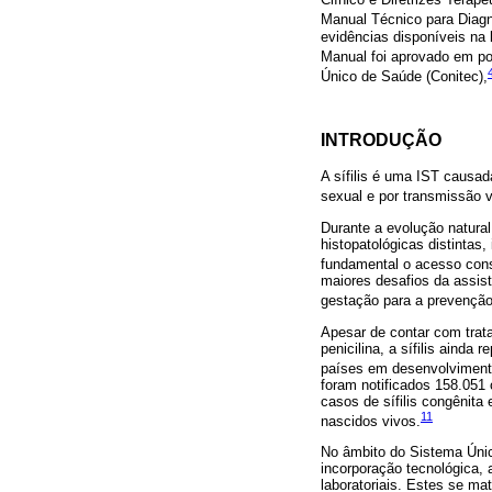
Manual Técnico para Diagnó
evidências disponíveis na 
Manual foi aprovado em port
Único de Saúde (Conitec),
INTRODUÇÃO
A sífilis é uma IST causa
sexual e por transmissão v
Durante a evolução natural
histopatológicas distintas,
fundamental o acesso const
maiores desafios da assist
gestação para a prevenção 
Apesar de contar com trat
penicilina, a sífilis aind
países em desenvolviment
foram notificados 158.051 
casos de sífilis congênita
11
nascidos vivos.
No âmbito do Sistema Únic
incorporação tecnológica, 
laboratoriais. Estes se ma