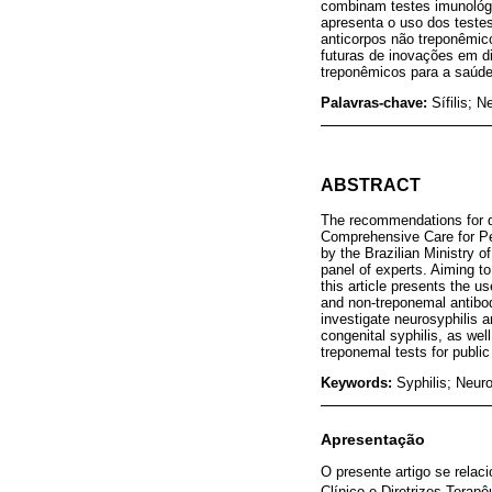
combinam testes imunológic
apresenta o uso dos testes
anticorpos não treponêmic
futuras de inovações em di
treponêmicos para a saúde 
Palavras-chave:
Sífilis; N
ABSTRACT
The recommendations for dia
Comprehensive Care for Peo
by the Brazilian Ministry 
panel of experts. Aiming to
this article presents the u
and non-treponemal antibody
investigate neurosyphilis a
congenital syphilis, as we
treponemal tests for public
Keywords:
Syphilis; Neuro
Apresentação
O presente artigo se relac
Clínico e Diretrizes Tera