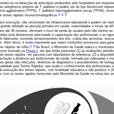
seiam-se na detecção de anticorpos produzidos pelo hospedeiro em resposta
s antigênicos próprios de
T. pallidum
e podem ser do tipo
fluorescent trepon
icle agglutination
(TPPA),
T. pallidum haemagglutination assa
y (TPHA), imun
2
,
5
,
8
e testes rápidos imunocromatográficos.
ácil execução, não necessitam de infraestrutura laboratorial e podem ser rea
rande utilidade na atenção primária em saúde, maternidades e locais de difíc
em até 30 minutos, eliminam o risco de perda do usuário pelo não retorno ao
idos está diretamente relacionado à capacitação dos profissionais e ao rigo
lo fabricante, incluindo armazenamento dos
kits
, coleta das amostras, execu
os. Além disso, é muito importante que sejam instituídos processos para gara
2
,
8
es rápidos de sífilis.
No Brasil, o Ministério da Saúde realiza o monitoram
orme ilustrado na
Figura 1
, em que estão presentes (1) as avaliações periódi
ndo testes rápidos, em parceria com laboratórios de referência; (2) a disponibi
acitação a distância aos profissionais da saúde, formada por videoaulas e 
s gerais das infecções, diretrizes de diagnóstico e procedimentos de testag
alidade para Testes Rápidos, que avalia o conhecimento dos profissionais so
de execução dos testes rápidos, com finalidade educativa e não punitiva; e 
as com os testes rápidos fornecidos pelo Ministério da Saúde na rotina dos s