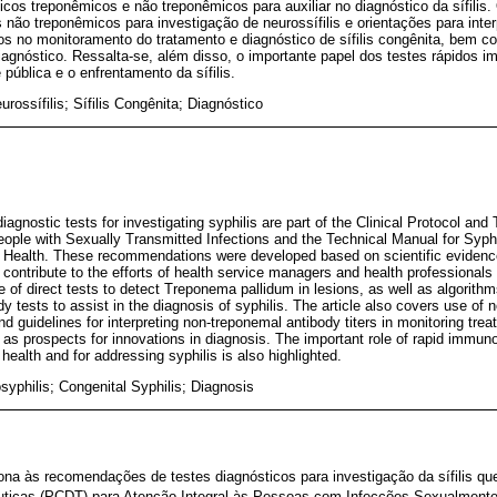
os treponêmicos e não treponêmicos para auxiliar no diagnóstico da sífilis
 não treponêmicos para investigação de neurossífilis e orientações para inter
os no monitoramento do tratamento e diagnóstico de sífilis congênita, bem c
agnóstico. Ressalta-se, além disso, o importante papel dos testes rápidos 
pública e o enfrentamento da sífilis.
eurossífilis; Sífilis Congênita; Diagnóstico
gnostic tests for investigating syphilis are part of the Clinical Protocol and 
ple with Sexually Transmitted Infections and the Technical Manual for Syphi
of Health. These recommendations were developed based on scientific evidenc
 contribute to the efforts of health service managers and health professionals i
se of direct tests to detect Treponema pallidum in lesions, as well as algorit
 tests to assist in the diagnosis of syphilis. The article also covers use of 
nd guidelines for interpreting non-treponemal antibody titers in monitoring tre
ll as prospects for innovations in diagnosis. The important role of rapid immu
 health and for addressing syphilis is also highlighted.
syphilis; Congenital Syphilis; Diagnosis
iona às recomendações de testes diagnósticos para investigação da sífilis 
pêuticas (PCDT) para Atenção Integral às Pessoas com Infecções Sexualmente