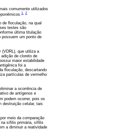
 mais comumente utilizados
1
,
2
reponêmicos.
 de floculação, na qual
sses testes são
nforme última titulação
 não possuem um ponto de
y
(VDRL), que utiliza a
adição de cloreto de
ossui maior estabilidade
ntigênica foi a
a floculação, descartando
iza partículas de vermelho
liminar a ocorrência de
ativo de antígenos e
m podem ocorrer, pois os
destruição celular, tais
o, por meio da comparação
sífilis primária, sífilis
em a diminuir a reatividade