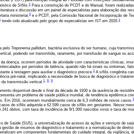
2
stico de Sífilis.
Para a construção do PCDT e do Manual, foram realizadas 
literatura e discussão em um painel de especialistas para elaboração das re
3
aria ministerial,
e o PCDT, pela Comissão Nacional de Incorporação de Te
4
1
tendo sido atualizado pelo grupo de especialistas em IST em 2020.
da pelo
Treponema pallidum
, bactéria exclusiva do ser humano, cuja transmis
ertical, podendo ser transmitida, raramente, por transfusão de sangue ou aci
 da doença, ocorrem períodos de atividade com características clínicas, imu
 intercalados por períodos de latência, quando não há sinais ou sintomas, fat
1
ante à testagem para auxiliar o diagnóstico precoce.
A sífilis congênita c
ência pré-natal, implicando a necessidade de busca de diagnóstico e tratame
1
,
8
,
9
da transmissão vertical.
amento disponível desde o final da década de 1930 e da ausência de resistê
a representa um problema de saúde pública mundial, de tendência epidêmica cr
o. Em 2016, ocorreram mundialmente cerca de 6,3 milhões de novos casos.
casos de sífilis adquirida e 62.599 casos de sífilis em gestantes. Nesse me
 e 241 óbitos, com taxa de incidência de 9/1.000 nascidos vivos e taxa de mo
o de Saúde (SUS), a universalização do acesso às ações e serviços de saúd
a gestão de insumos de diagnóstico e tratamento e a normatização de diretriz
terializam em componentes fundamentais do cuidado integral, da vigilância, d