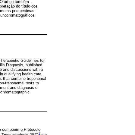
. O artigo também
pretação do título dos
omo as perspectivas
imunocromatográficos
Therapeutic Guidelines for
lis Diagnosis, published
e and discussions with a
n qualifying health care,
hms that combine treponemal
non-treponemal tests to
atment and diagnosis of
nochromatographic
que compõem o Protocolo
1
 Transmissíveis (IST)
e o