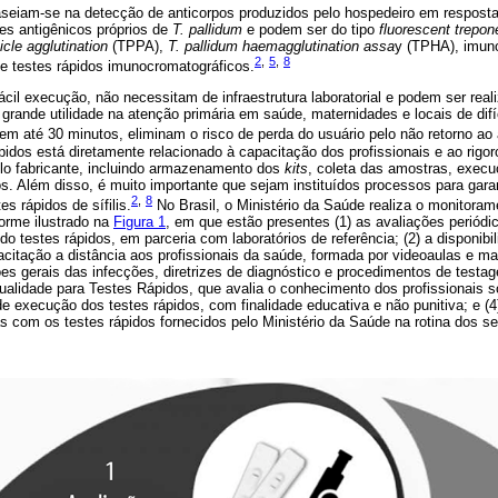
seiam-se na detecção de anticorpos produzidos pelo hospedeiro em resposta
s antigênicos próprios de
T. pallidum
e podem ser do tipo
fluorescent trepon
icle agglutination
(TPPA),
T. pallidum haemagglutination assa
y (TPHA), imun
2
,
5
,
8
e testes rápidos imunocromatográficos.
ácil execução, não necessitam de infraestrutura laboratorial e podem ser rea
rande utilidade na atenção primária em saúde, maternidades e locais de difíc
em até 30 minutos, eliminam o risco de perda do usuário pelo não retorno ao
idos está diretamente relacionado à capacitação dos profissionais e ao rigo
lo fabricante, incluindo armazenamento dos
kits
, coleta das amostras, execu
os. Além disso, é muito importante que sejam instituídos processos para gara
2
,
8
es rápidos de sífilis.
No Brasil, o Ministério da Saúde realiza o monitoram
orme ilustrado na
Figura 1
, em que estão presentes (1) as avaliações periódi
ndo testes rápidos, em parceria com laboratórios de referência; (2) a disponibi
acitação a distância aos profissionais da saúde, formada por videoaulas e 
s gerais das infecções, diretrizes de diagnóstico e procedimentos de testag
alidade para Testes Rápidos, que avalia o conhecimento dos profissionais so
de execução dos testes rápidos, com finalidade educativa e não punitiva; e 
as com os testes rápidos fornecidos pelo Ministério da Saúde na rotina dos s