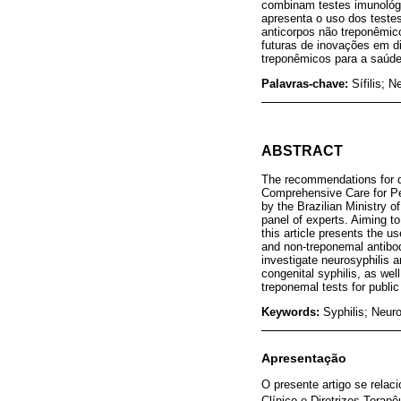
combinam testes imunológic
apresenta o uso dos testes
anticorpos não treponêmic
futuras de inovações em di
treponêmicos para a saúde 
Palavras-chave:
Sífilis; N
ABSTRACT
The recommendations for dia
Comprehensive Care for Peo
by the Brazilian Ministry 
panel of experts. Aiming to
this article presents the u
and non-treponemal antibody
investigate neurosyphilis a
congenital syphilis, as we
treponemal tests for public
Keywords:
Syphilis; Neuro
Apresentação
O presente artigo se relac
Clínico e Diretrizes Tera