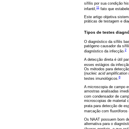
sífilis por sua condição his
11
infantil,
fato que estabel
Este artigo objetiva siste
práticas de testagem e diag
Tipos de testes diagnó
O diagnóstico da sífilis b
patógeno causador da sífil
2
diagnóstico da infecção.
A detecção direta é útil pa
esses estágios da infecç
Os métodos para detecção
(
nucleic acid amplification 
8
testes imunológicos.
A microscopia de campo es
amostras analisadas imedi
com condensador de campo e
microscopias de material c
prata para detecção de esp
marcação com fluoróforos
Os NAAT possuem bom de
alternativa para o diagnós
úlceras genitais, e que es