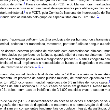
2
stico de Sífilis.
Para a construção do PCDT e do Manual, foram realizadas 
literatura e discussão em um painel de especialistas para elaboração das re
3
aria ministerial,
e o PCDT, pela Comissão Nacional de Incorporação de Te
4
1
tendo sido atualizado pelo grupo de especialistas em IST em 2020.
da pelo
Treponema pallidum
, bactéria exclusiva do ser humano, cuja transmis
ertical, podendo ser transmitida, raramente, por transfusão de sangue ou aci
 da doença, ocorrem períodos de atividade com características clínicas, imu
 intercalados por períodos de latência, quando não há sinais ou sintomas, fat
1
ante à testagem para auxiliar o diagnóstico precoce.
A sífilis congênita c
ência pré-natal, implicando a necessidade de busca de diagnóstico e tratame
1
,
8
,
9
da transmissão vertical.
amento disponível desde o final da década de 1930 e da ausência de resistê
a representa um problema de saúde pública mundial, de tendência epidêmica cr
o. Em 2016, ocorreram mundialmente cerca de 6,3 milhões de novos casos.
casos de sífilis adquirida e 62.599 casos de sífilis em gestantes. Nesse me
 e 241 óbitos, com taxa de incidência de 9/1.000 nascidos vivos e taxa de mo
o de Saúde (SUS), a universalização do acesso às ações e serviços de saúd
a gestão de insumos de diagnóstico e tratamento e a normatização de diretriz
terializam em componentes fundamentais do cuidado integral, da vigilância, d