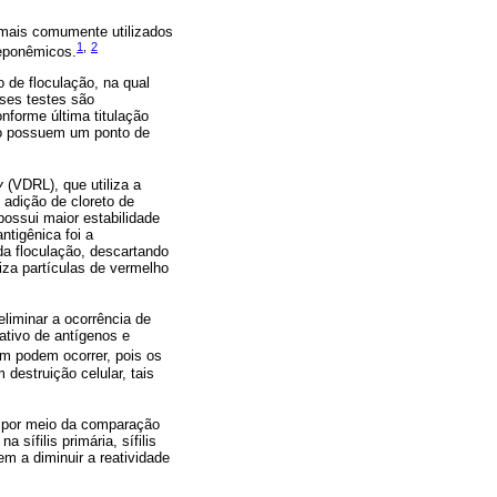
 mais comumente utilizados
1
,
2
reponêmicos.
 de floculação, na qual
sses testes são
nforme última titulação
 não possuem um ponto de
y
(VDRL), que utiliza a
adição de cloreto de
ossui maior estabilidade
ntigênica foi a
a floculação, descartando
iza partículas de vermelho
liminar a ocorrência de
ativo de antígenos e
m podem ocorrer, pois os
destruição celular, tais
o, por meio da comparação
sífilis primária, sífilis
em a diminuir a reatividade