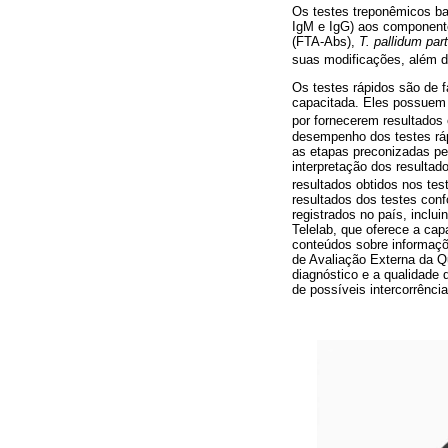
Os testes treponêmicos ba
IgM e IgG) aos componente
(FTA-Abs),
T. pallidum part
suas modificações, além d
Os testes rápidos são de f
capacitada. Eles possuem g
por fornecerem resultados 
desempenho dos testes ráp
as etapas preconizadas pe
interpretação dos resultad
resultados obtidos nos test
resultados dos testes conf
registrados no país, inclui
Telelab, que oferece a cap
conteúdos sobre informaçõe
de Avaliação Externa da Qu
diagnóstico e a qualidade 
de possíveis intercorrênci