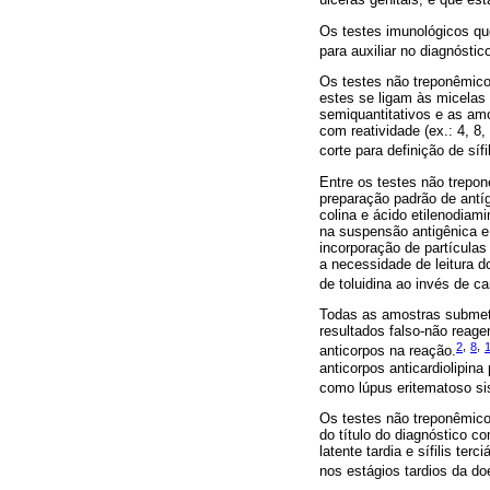
Os testes imunológicos qu
para auxiliar no diagnósti
Os testes não treponêmicos
estes se ligam às micelas 
semiquantitativos e as amo
com reatividade (ex.: 4, 8,
corte para definição de síf
Entre os testes não trepon
preparação padrão de antí
colina e ácido etilenodiam
na suspensão antigênica e 
incorporação de partículas
a necessidade de leitura 
de toluidina ao invés de 
Todas as amostras submeti
resultados falso-não reage
2
,
8
,
anticorpos na reação.
anticorpos anticardiolipin
como lúpus eritematoso sis
Os testes não treponêmicos
do título do diagnóstico co
latente tardia e sífilis te
nos estágios tardios da 