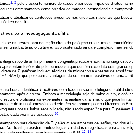
1
,
2
tórica,
pelo crescente número de casos e por seus impactos diretos na mo
eceu seu enfrentamento como objetivo de tratados internacionais e compromi
matizar e atualizar os conteúdos presentes nas diretrizes nacionais que busca
nóstico da sífilis.
sticos para investigação da sífilis
aseia-se em testes para detecção direta do patógeno ou em testes imunológic
is ser uma bactéria, o cultivo
in vitro
sustentado ainda é complexo, não sendo 
ra diagnóstico da sífilis primária e congênita precoce e auxilia no diagnóstico d
ão apresentam lesões de pele ou mucosa que contêm exsudato com grande qu
 direta de
T. pallidum
incluem técnicas de microscopia e testes de amplificaç
test
, NAAT), que possuem a vantagem de se tornarem positivos de uma a tr
curo busca identificar
T. pallidum
com base na sua morfologia e motilidade c
atamente após a coleta. Embora a metodologia seja de baixo custo, a anális
scuro e profissionais experientes na análise da lâmina, o que pode limitar
orado e de imunofluorescência direta têm-se tornado pouco utilizadas no Bras
iroquetas possui baixa sensibilidade, não sendo específica para
T. pallidum
,
16
 estão cada vez mais escassos.
sempenho para detecção de
T. pallidum
em amostras de lesões, tecidos e l
tico. No Brasil, já existem metodologias validadas e registradas para a inves
17
,
18
tão sendo analisadas para incorporação ao SUS.