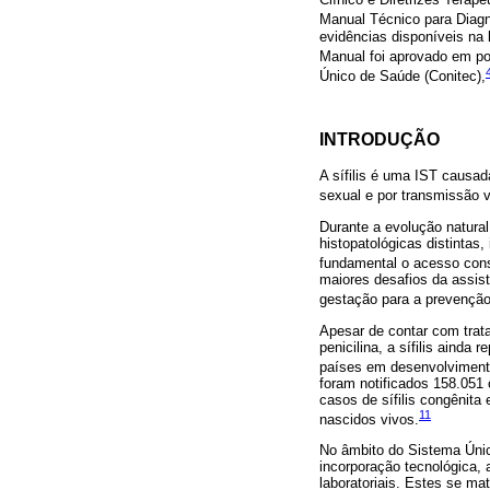
Manual Técnico para Diagnó
evidências disponíveis na 
Manual foi aprovado em port
Único de Saúde (Conitec),
INTRODUÇÃO
A sífilis é uma IST causa
sexual e por transmissão v
Durante a evolução natural
histopatológicas distintas,
fundamental o acesso const
maiores desafios da assist
gestação para a prevenção 
Apesar de contar com trat
penicilina, a sífilis aind
países em desenvolviment
foram notificados 158.051 
casos de sífilis congênita
11
nascidos vivos.
No âmbito do Sistema Únic
incorporação tecnológica, 
laboratoriais. Estes se ma