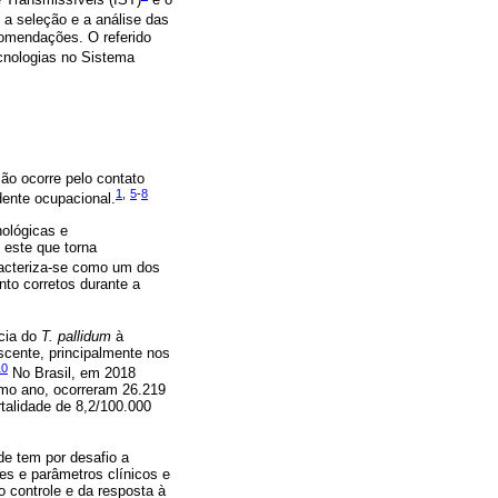
a seleção e a análise das
comendações. O referido
cnologias no Sistema
são ocorre pelo contato
1
,
5
-
8
dente ocupacional.
nológicas e
o este que torna
aracteriza-se como um dos
nto corretos durante a
ncia do
T. pallidum
à
escente, principalmente nos
10
No Brasil, em 2018
smo ano, ocorreram 26.219
rtalidade de 8,2/100.000
e tem por desafio a
es e parâmetros clínicos e
o controle e da resposta à