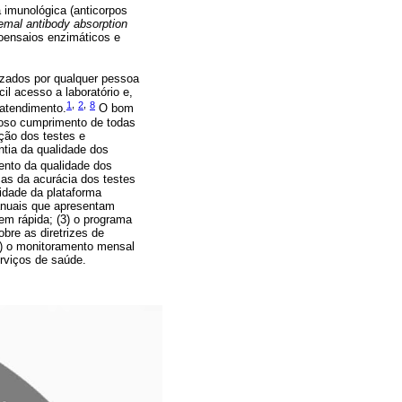
 imunológica (anticorpos
emal antibody absorption
oensaios enzimáticos e
lizados por qualquer pessoa
il acesso a laboratório e,
1
,
2
,
8
 atendimento.
O bom
roso cumprimento de todas
ção dos testes e
ntia da qualidade dos
ento da qualidade dos
cas da acurácia dos testes
lidade da plataforma
manuais que apresentam
em rápida; (3) o programa
bre as diretrizes de
(4) o monitoramento mensal
erviços de saúde.