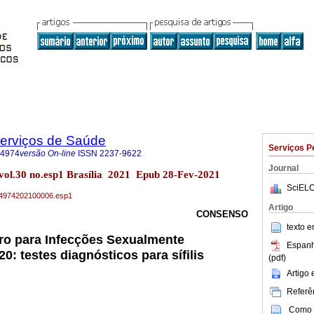
Serviços de Saúde
Serviços P
-4974
versão On-line
ISSN
2237-9622
Journal
 vol.30 no.esp1 Brasília 2021 Epub 28-Fev-2021
SciELO
79-4974202100006.esp1
Artigo
CONSENSO
texto 
iro para Infecções Sexualmente
Espanh
0: testes diagnósticos para sífilis
(pdf)
Artigo
Referên
Como c