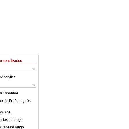
ersonalizados
 Analytics
em
Espanhol
ol (pdf)
| Português
 em XML
cias do artigo
itar este artigo