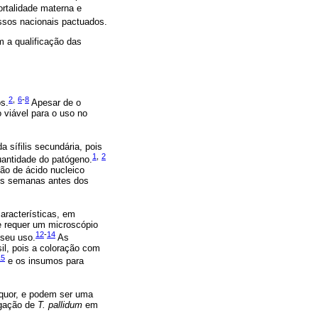
rtalidade materna e
ssos nacionais pactuados.
m a qualificação das
2
,
6
-
8
os.
Apesar de o
viável para o uso no
a sífilis secundária, pois
1
,
2
antidade do patógeno.
ão de ácido nucleico
ês semanas antes dos
aracterísticas, em
e requer um microscópio
12
-
14
 seu uso.
As
il, pois a coloração com
15
e os insumos para
íquor, e podem ser uma
tigação de
T. pallidum
em