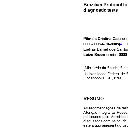
Brazilian Protocol fo
diagnostic tests
Pâmela Cristina Gaspar (
1
0000-0003-4794-8045
)
, 
Esdras Daniel dos Santos
Luiza Bazzo (
orcid: 0000
1
Ministério da Saúde, Secre
2
Universidade Federal de 
Florianópolis, SC, Brasil
RESUMO
As recomendações de testes
Atenção Integral às Pesso
publicados pelo Ministéri
discussões com painel de e
este artigo apresenta o u