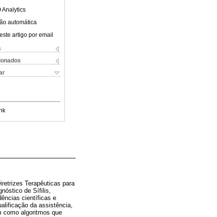
 Analytics
ão automática
este artigo por email
s
cionados
ar
nk
retrizes Terapêuticas para
óstico de Sífilis,
ências científicas e
alificação da assistência,
 como algoritmos que