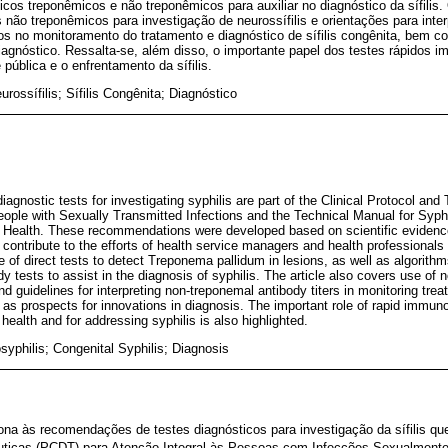
os treponêmicos e não treponêmicos para auxiliar no diagnóstico da sífilis
 não treponêmicos para investigação de neurossífilis e orientações para inter
os no monitoramento do tratamento e diagnóstico de sífilis congênita, bem c
agnóstico. Ressalta-se, além disso, o importante papel dos testes rápidos 
pública e o enfrentamento da sífilis.
eurossífilis; Sífilis Congênita; Diagnóstico
gnostic tests for investigating syphilis are part of the Clinical Protocol and 
ple with Sexually Transmitted Infections and the Technical Manual for Syphi
of Health. These recommendations were developed based on scientific evidenc
 contribute to the efforts of health service managers and health professionals i
se of direct tests to detect Treponema pallidum in lesions, as well as algorit
 tests to assist in the diagnosis of syphilis. The article also covers use of 
nd guidelines for interpreting non-treponemal antibody titers in monitoring tre
ll as prospects for innovations in diagnosis. The important role of rapid immu
 health and for addressing syphilis is also highlighted.
syphilis; Congenital Syphilis; Diagnosis
iona às recomendações de testes diagnósticos para investigação da sífilis 
pêuticas (PCDT) para Atenção Integral às Pessoas com Infecções Sexualmente