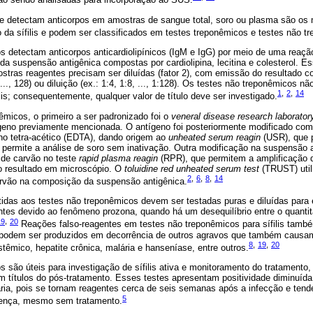
e detectam anticorpos em amostras de sangue total, soro ou plasma são os
co da sífilis e podem ser classificados em testes treponêmicos e testes não t
 detectam anticorpos anticardiolipínicos (IgM e IgG) por meio de uma reação
da suspensão antigênica compostas por cardiolipina, lecitina e colesterol. E
stras reagentes precisam ser diluídas (fator 2), com emissão do resultado co
 ..., 128) ou diluição (ex.: 1:4, 1:8, ..., 1:128). Os testes não treponêmicos
1
,
2
,
14
ilis; consequentemente, qualquer valor de título deve ser investigado.
êmicos, o primeiro a ser padronizado foi o
veneral disease research laborator
geno previamente mencionada. O antígeno foi posteriormente modificado com 
ino tetra-acético (EDTA), dando origem ao
unheated serum reagin
(USR), que p
permite a análise de soro sem inativação. Outra modificação na suspensão a
 de carvão no teste
rapid plasma reagin
(RPR), que permitem a amplificação d
do resultado em microscópio. O
toluidine red unheated serum test
(TRUST) util
2
,
6
,
8
,
14
carvão na composição da suspensão antigênica.
das aos testes não treponêmicos devem ser testadas puras e diluídas para e
ntes devido ao fenômeno prozona, quando há um desequilíbrio entre o quantit
19
,
20
Reações falso-reagentes em testes não treponêmicos para sífilis també
a podem ser produzidos em decorrência de outros agravos que também causam 
8
,
19
,
20
têmico, hepatite crônica, malária e hanseníase, entre outros.
 são úteis para investigação de sífilis ativa e monitoramento do tratament
m títulos do pós-tratamento. Esses testes apresentam positividade diminuída na 
rciária, pois se tornam reagentes cerca de seis semanas após a infecção e tend
5
doença, mesmo sem tratamento.