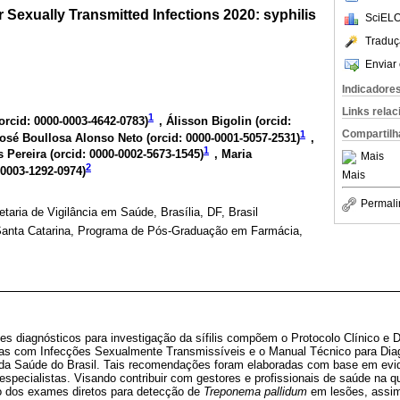
r Sexually Transmitted Infections 2020: syphilis
SciELO
Traduç
Enviar 
Indicadore
Links rela
1
orcid: 0000-0003-4642-0783
)
, Álisson Bigolin (
orcid:
Compartilh
1
José Boullosa Alonso Neto (
orcid: 0000-0001-5057-2531
)
,
1
 Pereira (
orcid: 0000-0002-5673-1545
)
, Maria
Mais
2
-0003-1292-0974
)
Mais
Permali
taria de Vigilância em Saúde, Brasília, DF, Brasil
Santa Catarina, Programa de Pós-Graduação em Farmácia,
 diagnósticos para investigação da sífilis compõem o Protocolo Clínico e Di
as com Infecções Sexualmente Transmissíveis e o Manual Técnico para Diagn
o da Saúde do Brasil. Tais recomendações foram elaboradas com base em evid
specialistas. Visando contribuir com gestores e profissionais de saúde na qu
so dos exames diretos para detecção de
Treponema pallidum
em lesões, assim