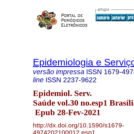
Epidemiologia e Servi
versão impressa
ISSN
1679-497
line
ISSN
2237-9622
Epidemiol. Serv.
Saúde vol.30 no.esp1 Brasíl
Epub 28-Fev-2021
http://dx.doi.org/10.1590/s1679-
4974202100012.esp1