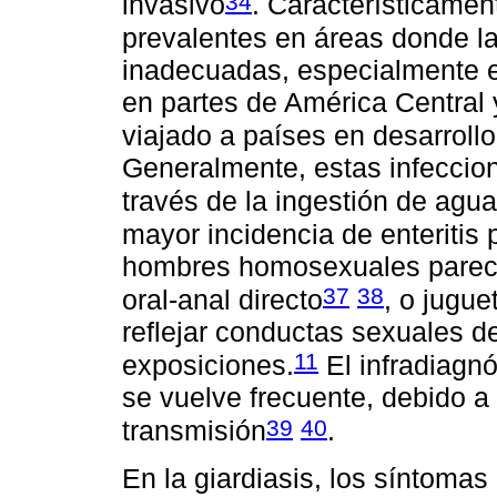
34
invasivo
. Característicame
prevalentes en áreas donde la
inadecuadas, especialmente en
en partes de América Central
viajado a países en desarrollo
Generalmente, estas infeccione
través de la ingestión de agu
mayor incidencia de enteritis
hombres homosexuales parece 
37
38
oral-anal directo
, o jugue
reflejar conductas sexuales de
11
exposiciones.
El infradiagnó
se vuelve frecuente, debido a
39
40
transmisión
.
En la giardiasis, los síntoma