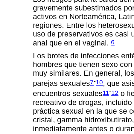
gravemente subestimados por
activos en Norteamérica, Latin
regiones. Entre los heterosexu
uso de preservativos es casi 
6
anal que en el vaginal.
Los brotes de infecciones ent
hombres que tienen sexo con 
muy similares. En general, lo
-
7
10
parejas sexuales
, que asi
-
11
12
encuentros sexuales
o fi
recreativo de drogas, incluido
práctica sexual en la que se
cristal, gamma hidroxibutirat
inmediatamente antes o durant