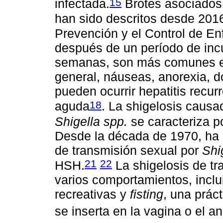
15
infectada.
Brotes asociados
han sido descritos desde 2016
Prevención y el Control de E
después de un período de inc
semanas, son más comunes en 
general, náuseas, anorexia, d
pueden ocurrir hepatitis recur
18
aguda
. La shigelosis causa
Shigella spp.
se caracteriza po
Desde la década de 1970, ha 
de transmisión sexual por
Shi
21
22
HSH.
La shigelosis de t
varios comportamientos, inclu
recreativas y
fisting
, una prác
se inserta en la vagina o el a