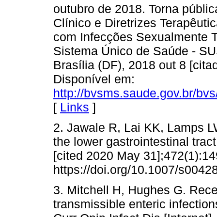
outubro de 2018. Torna públic
Clínico e Diretrizes Terapêut
com Infecções Sexualmente Tr
Sistema Único de Saúde - SUS [
Brasília (DF), 2018 out 8 [cit
Disponível em:
http://bvsms.saude.gov.br/bv
[
Links
]
2. Jawale R, Lai KK, Lamps LW
the lower gastrointestinal trac
[cited 2020 May 31];472(1):14
https://doi.org/10.1007/s0042
3. Mitchell H, Hughes G. Rece
transmissible enteric infecti