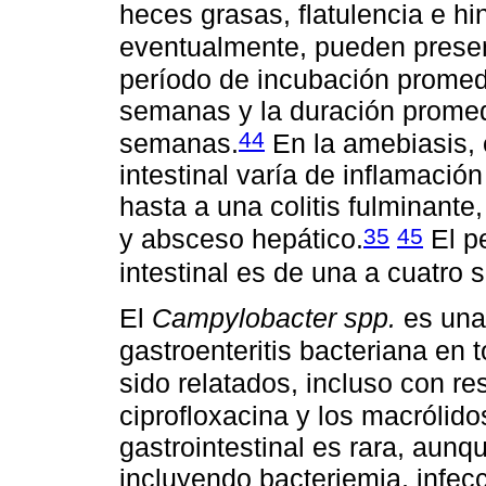
heces grasas, flatulencia e h
eventualmente, pueden presen
período de incubación promedi
semanas y la duración promedi
44
semanas.
En la amebiasis, 
intestinal varía de inflamación 
hasta a una colitis fulminante
35
45
y absceso hepático.
El p
intestinal es de una a cuatro
El
Campylobacter spp.
es una
gastroenteritis bacteriana en 
sido relatados, incluso con re
ciprofloxacina y los macrólido
gastrointestinal es rara, aun
incluyendo bacteriemia, infecc