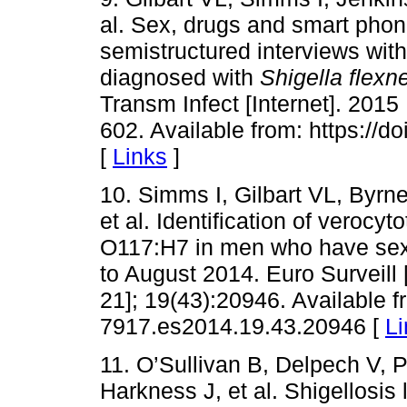
al. Sex, drugs and smart phone
semistructured interviews wi
diagnosed with
Shigella flexn
Transm Infect [Internet]. 2015
602. Available from: https://
[
Links
]
10. Simms I, Gilbart VL, Byr
et al. Identification of verocy
O117:H7 in men who have sex
to August 2014. Euro Surveill 
21]; 19(43):20946. Available f
7917.es2014.19.43.20946 [
Li
11. O’Sullivan B, Delpech V, P
Harkness J, et al. Shigellosis 