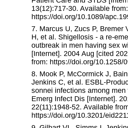
Patient Care and STDS [Intern
13(12):717-30. Available from:
https://doi.org/10.1089/apc.1
7. Marcus U, Zucs P, Bremer
H, et al. Shigellosis - a re-em
outbreak in men having sex wi
[Internet]. 2004 Aug [cited 20
from: https://doi.org/10.125
8. Mook P, McCormick J, Bai
Jenkins C, et al. ESBL-Produc
sonnei infections among men
Emerg Infect Dis [Internet]. 2
22(11):1948-52. Available fro
https://doi.org/10.3201/eid22
9. Gilbart VL, Simms I, Jenkin