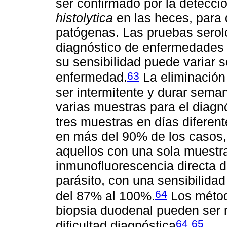
ser confirmado por la detecci
histolytica
en las heces, para 
patógenas. Las pruebas seroló
diagnóstico de enfermedades 
su sensibilidad puede variar s
63
enfermedad.
La eliminación
ser intermitente y durar seman
varias muestras para el diagnó
tres muestras en días diferent
en más del 90% de los casos,
aquellos con una sola muestra
inmunofluorescencia directa de
parásito, con una sensibilida
64
del 87% al 100%.
Los métod
biopsia duodenal pueden ser 
64
65
dificultad diagnóstica
.