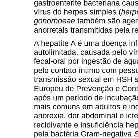
gastroenterite bacteriana ca
vírus do herpes simples (
herp
gonorhoeae
também são agent
anorretais transmitidas pela r
A hepatite A é uma doença in
autolimitada, causada pelo vír
fecal-oral por ingestão de ág
pelo contato íntimo com pesso
transmissão sexual em HSH s
Europeu de Prevenção e Cont
após um período de incubaçã
mais comuns em adultos e inc
anorexia, dor abdominal e icte
recidivante e insuficiência he
pela bactéria Gram-negativa
S