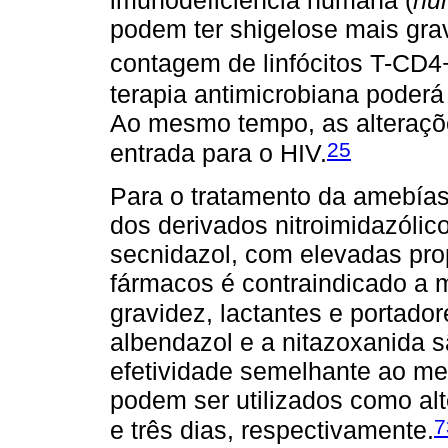
imunodeficiência humana (
hu
podem ter shigelose mais gra
contagem de linfócitos T-CD4
terapia antimicrobiana poderá
Ao mesmo tempo, as alteraçõ
25
entrada para o HIV.
Para o tratamento da amebías
dos derivados nitroimidazólic
secnidazol, com elevadas pro
fármacos é contraindicado a m
gravidez, lactantes e portador
albendazol e a nitazoxanida 
efetividade semelhante ao met
podem ser utilizados como alt
7
e três dias, respectivamente.