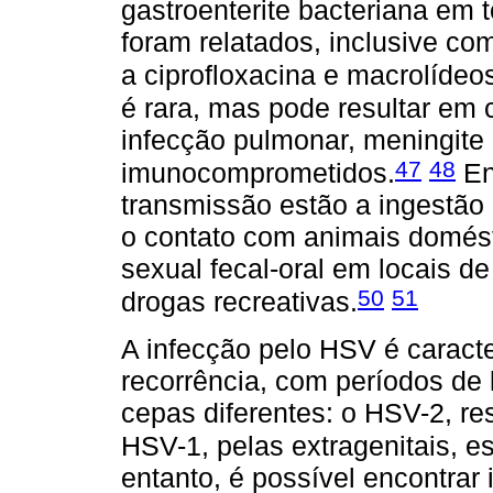
gastroenterite bacteriana em 
foram relatados, inclusive co
a ciprofloxacina e macrolídeo
é rara, mas pode resultar em 
infecção pulmonar, meningite o
47
48
imunocomprometidos.
En
transmissão estão a ingestão
o contato com animais domést
sexual fecal-oral em locais d
50
51
drogas recreativas.
A infecção pelo HSV é caracte
recorrência, com períodos de 
cepas diferentes: o HSV-2, re
HSV-1, pelas extragenitais, es
entanto, é possível encontra