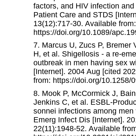
factors, and HIV infection and 
Patient Care and STDS [Intern
13(12):717-30. Available from:
https://doi.org/10.1089/apc.1
7. Marcus U, Zucs P, Bremer
H, et al. Shigellosis - a re-em
outbreak in men having sex wi
[Internet]. 2004 Aug [cited 20
from: https://doi.org/10.125
8. Mook P, McCormick J, Bai
Jenkins C, et al. ESBL-Produc
sonnei infections among men
Emerg Infect Dis [Internet]. 2
22(11):1948-52. Available fro