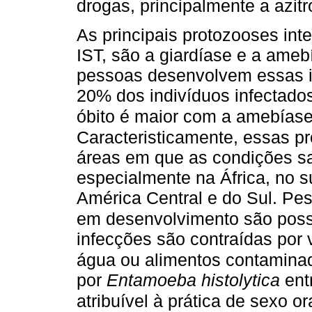
drogas, principalmente a azitr
As principais protozooses int
IST, são a giardíase e a ame
pessoas desenvolvem essas i
20% dos indivíduos infectados
óbito é maior com a amebíase,
Caracteristicamente, essas p
áreas em que as condições sa
especialmente na África, no s
América Central e do Sul. Pe
em desenvolvimento são possí
infecções são contraídas por v
água ou alimentos contamina
por
Entamoeba histolytica
ent
atribuível à prática de sexo or