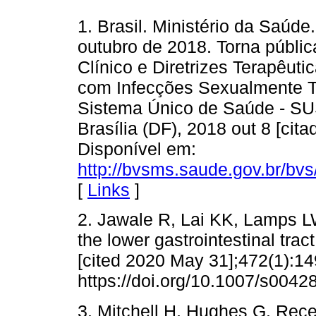
1. Brasil. Ministério da Saúde
outubro de 2018. Torna públic
Clínico e Diretrizes Terapêut
com Infecções Sexualmente Tr
Sistema Único de Saúde - SUS [
Brasília (DF), 2018 out 8 [cit
Disponível em:
http://bvsms.saude.gov.br/bv
[
Links
]
2. Jawale R, Lai KK, Lamps LW
the lower gastrointestinal trac
[cited 2020 May 31];472(1):14
https://doi.org/10.1007/s0042
3. Mitchell H, Hughes G. Rece