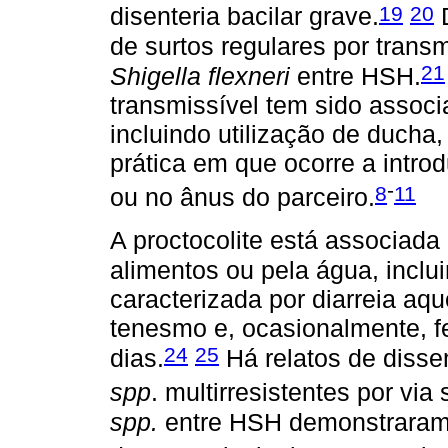
19
20
disenteria bacilar grave.
D
de surtos regulares por trans
21
Shigella flexneri
entre HSH.
transmissível tem sido assoc
incluindo utilização de ducha
prática em que ocorre a intr
-
8
11
ou no ânus do parceiro.
A proctocolite está associada
alimentos ou pela água, inclu
caracterizada por diarreia a
tenesmo e, ocasionalmente, fe
24
25
dias.
Há relatos de diss
spp
. multirresistentes por via 
spp.
entre HSH demonstraram c