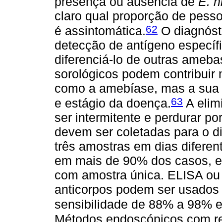
presença ou ausência de
E. h
claro qual proporção de pesso
62
é assintomática.
O diagnóst
detecção de antígeno específ
diferenciá-lo de outras ameba
sorológicos podem contribuir 
como a amebíase, mas a sua s
63
e estágio da doença.
A elim
ser intermitente e perdurar p
devem ser coletadas para o di
três amostras em dias diferent
em mais de 90% dos casos, 
com amostra única. ELISA ou 
anticorpos podem ser usados p
sensibilidade de 88% a 98% e
Métodos endoscópicos com rea