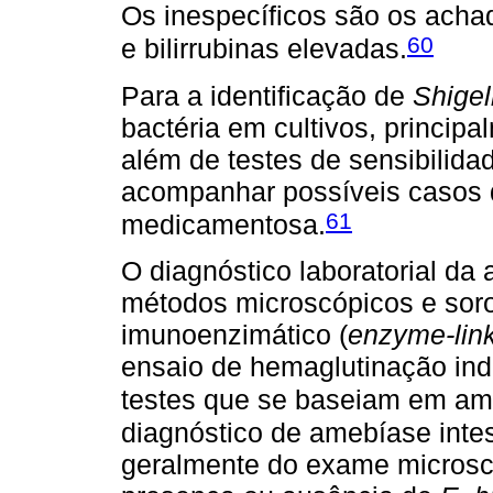
Os inespecíficos são os acha
60
e bilirrubinas elevadas.
Para a identificação de
Shigel
bactéria em cultivos, princip
além de testes de sensibilida
acompanhar possíveis casos d
61
medicamentosa.
O diagnóstico laboratorial d
métodos microscópicos e sorol
imunoenzimático (
enzyme-lin
ensaio de hemaglutinação indi
testes que se baseiam em amp
diagnóstico de amebíase inte
geralmente do exame microsc