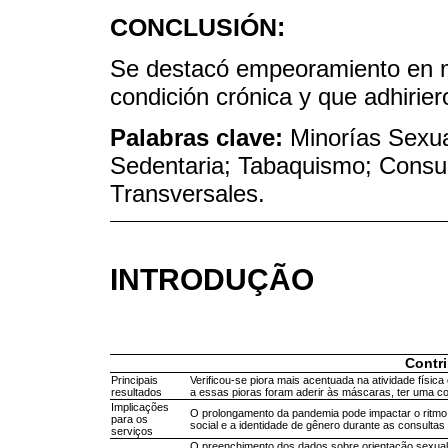
CONCLUSIÓN:
Se destacó empeoramiento en mu
condición crónica y que adhirier
Palabras clave:
Minorías Sexu
Sedentaria; Tabaquismo; Consu
Transversales.
INTRODUÇÃO
Contr
Principais
Verificou-se piora mais acentuada na atividade físi
resultados
a essas pioras foram aderir às máscaras, ter uma c
Implicações
O prolongamento da pandemia pode impactar o ritmo
para os
social e a identidade de gênero durante as consultas 
serviços
O preenchimento dos dados sobre orientação sexual 