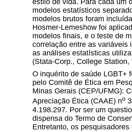
estilo de vida. Para cada um 
modelos estatísticos separad
modelos brutos foram incluíd
Hosmer-Lemeshow foi aplicad
modelos finais, e o teste de mu
correlação entre as variáveis 
as análises estatísticas utili
(Stata-Corp., College Station,
O inquérito de saúde LGBT+ f
pelo Comitê de Ética em Pesq
Minas Gerais (CEP/UFMG): Ce
o
Apreciação Ética (CAAE) n
3
4.198.297. Por ser um questio
dispensa do Termo de Consent
Entretanto, os pesquisadores