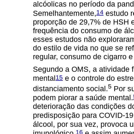
alcóolicas no período da pa
14
Semelhantemente,
estudo r
proporção de 29,7% de HSH 
frequência do consumo de álc
esses estudos não exploraram
do estilo de vida no que se ref
regular, consumo de cigarro 
Segundo a OMS, a atividade f
15
mental
e o controle do estr
5
distanciamento social.
Por su
podem piorar a saúde mental.
deterioração das condições do
predisposição para COVID-19
álcool, por sua vez, provoca
16
imunológico,
e assim aumen