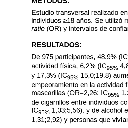
MÉTODOS:
Estudio transversal realizado e
individuos ≥18 años. Se utilizó 
ratio
(OR) y intervalos de confia
RESULTADOS:
De 975 participantes, 48,9% (IC
actividad física, 6,2% (IC
4,8
95%
y 17,3% (IC
15,0;19,8) aume
95%
empeoramiento en la actividad fí
mascarillas (OR=2,26; IC
1,
95%
de cigarrillos entre individuos 
IC
1,03;5,56), y de alcohol 
95%
1,31;2,92) y personas que vivía