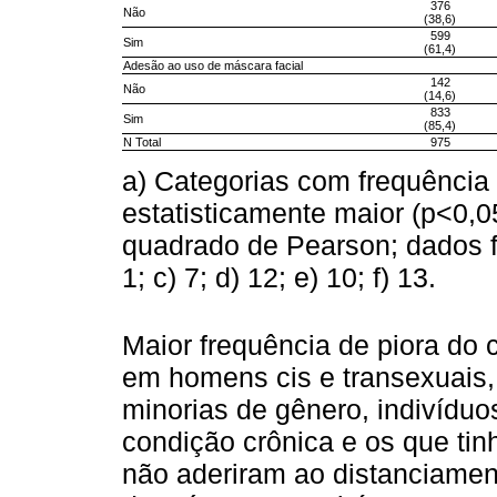
376
Não
(38,6)
599
Sim
(61,4)
Adesão ao uso de máscara facial
142
Não
(14,6)
833
Sim
(85,4)
N Total
975
a) Categorias com frequência 
estatisticamente maior (p<0,0
quadrado de Pearson; dados fa
1; c) 7; d) 12; e) 10; f) 13.
Maior frequência de piora do 
em homens cis e transexuais, 
minorias de gênero, indivídu
condição crônica e os que ti
não aderiram ao distanciamen