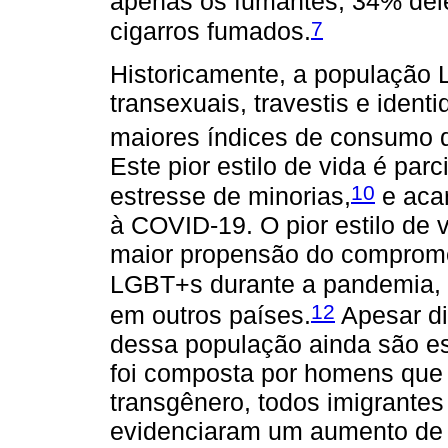
apenas os fumantes, 34% del
7
cigarros fumados.
Historicamente, a população 
transexuais, travestis e ident
maiores índices de consumo de
Este pior estilo de vida é par
10
estresse de minorias,
e acar
à COVID-19. O pior estilo de
maior propensão do comprome
LGBT+s durante a pandemia, 
12
em outros países.
Apesar dis
dessa população ainda são e
foi composta por homens qu
transgênero, todos imigrantes
evidenciaram um aumento de