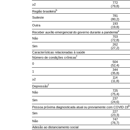
772
≥2
(79,8)
b
Região brasileira
781
Sudeste
(80,2)
193
Outra
(19,8)
e
Receber auxílio emergencial do governo durante a pandemia
703
Não
(72,8)
262
Sim
(27,2)
Características relacionadas à saúde
f
Número de condições crônicas
504
0
(52,4)
344
1
(35,8)
114
≥2
(11,8)
f
Depressão
725
Não
(75,4)
237
Sim
(24,6)
b
Pessoa próxima diagnosticada atual ou previamente com COVID-19
227
Sim
(23,3)
747
Não
(76,7)
Adesão ao distanciamento social