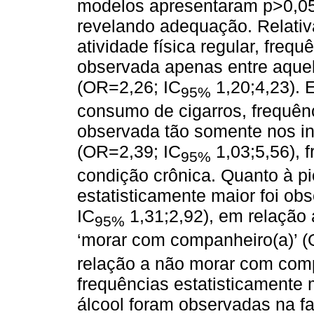
modelos apresentaram p>0,0
revelando adequação. Relativ
atividade física regular, frequ
observada apenas entre aque
(OR=2,26; IC
1,20;4,23). 
95%
consumo de cigarros, frequênc
observada tão somente nos i
(OR=2,39; IC
1,03;5,56), 
95%
condição crônica. Quanto à pi
estatisticamente maior foi ob
IC
1,31;2,92), em relação 
95%
‘morar com companheiro(a)’ (
relação a não morar com comp
frequências estatisticamente
álcool foram observadas na fa