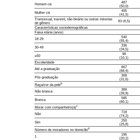
487
Homem cis
(50,0)
405
Mulher cis
(41,5)
Transexual, travesti, não binário ou outras minorias
83 (8,5)
de gênero
Características sociodemográficas
Faixa etária (anos)
540
18-29
(55,4)
336
30-49
(34,5)
98
≥50
(10,1)
Escolaridade
667
Até a graduação
(68,4)
308
Pós-graduação
(31,6)
b
Raça/cor da pele
389
Não branca
(39,9)
585
Branca
(60,1)
c
Morar com companheiro(a)
718
Não
(74,2)
250
Sim
(25,8)
d
Número de moradores no domicílio
195
1
(20,2)