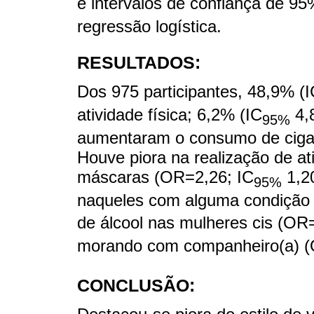
e intervalos de confiança de 95
regressão logística.
RESULTADOS:
Dos 975 participantes, 48,9% (
atividade física; 6,2% (IC
4,8
95%
aumentaram o consumo de cigarr
Houve piora na realização de at
máscaras (OR=2,26; IC
1,20
95%
naqueles com alguma condição 
de álcool nas mulheres cis (OR
morando com companheiro(a) (
CONCLUSÃO: