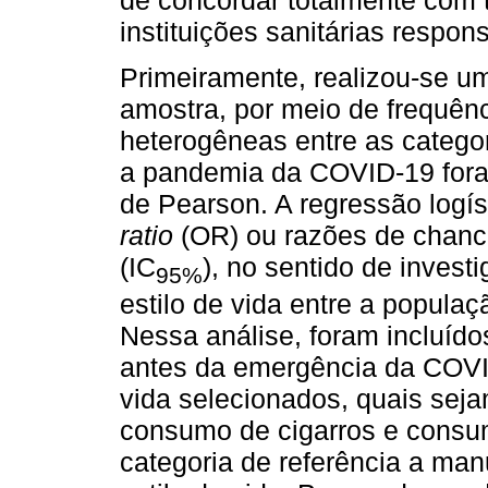
de concordar totalmente com
instituições sanitárias respon
Primeiramente, realizou-se um
amostra, por meio de frequênc
heterogêneas entre as categor
a pandemia da COVID-19 foram
de Pearson. A regressão logíst
ratio
(OR) ou razões de chance
(IC
), no sentido de invest
95%
estilo de vida entre a popul
Nessa análise, foram incluído
antes da emergência da COVID
vida selecionados, quais sejam
consumo de cigarros e consu
categoria de referência a ma