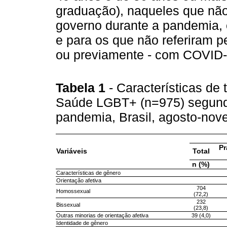
graduação), naqueles que não
governo durante a pandemia, 
e para os que não referiram p
ou previamente - com COVID-
Tabela 1
- Características de
Saúde LGBT+ (n=975) segundo 
pandemia, Brasil, agosto-no
Pr
Variáveis
Total
n (%)
Características de gênero
Orientação afetiva
704
Homossexual
(72,2)
232
Bissexual
(23,8)
Outras minorias de orientação afetiva
39 (4,0)
Identidade de gênero