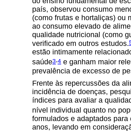
do ensino fundamental de esco
país, observou consumo meno
(como frutas e hortaliças) o
ao consumo elevado de alime
qualidade nutricional (como g
verificado em outros estudos.
estão intimamente relacionad
,
3
4
saúde
e ganham maior rele
prevalência de excesso de pes
Frente às repercussões da ali
incidência de doenças, pesq
índices para avaliar a qualida
nível individual quanto no pop
formulados e adaptados para d
anos, levando em consideraç