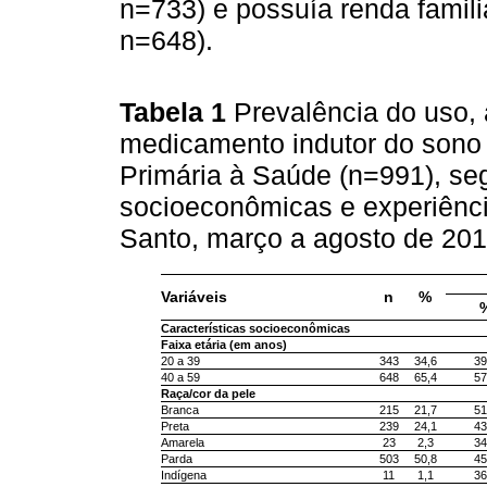
n=733) e possuía renda famil
n=648).
Tabela 1
Prevalência do uso, 
medicamento indutor do sono 
Primária à Saúde (n=991), seg
socioeconômicas e experiência 
Santo, março a agosto de 20
Variáveis
n
%
%
Características socioeconômicas
Faixa etária (em anos)
20 a 39
343
34,6
39
40 a 59
648
65,4
57
Raça/cor da pele
Branca
215
21,7
51
Preta
239
24,1
43
Amarela
23
2,3
34
Parda
503
50,8
45
Indígena
11
1,1
36