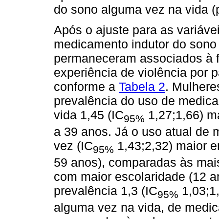
do sono alguma vez na vida (p
Após o ajuste para as variáve
medicamento indutor do sono 
permaneceram associados à fa
experiência de violência por 
conforme a
Tabela 2
. Mulhere
prevalência do uso de medica
vida 1,45 (IC
1,27;1,66) m
95%
a 39 anos. Já o uso atual de 
vez (IC
1,43;2,32) maior e
95%
59 anos), comparadas às mais
com maior escolaridade (12 a
prevalência 1,3 (IC
1,03;1,
95%
alguma vez na vida, de medic