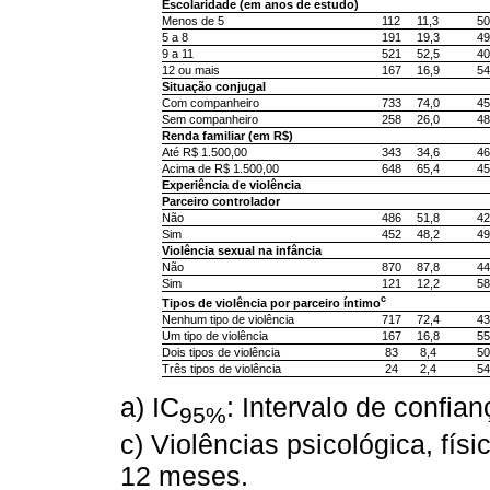
Escolaridade (em anos de estudo)
Menos de 5
112
11,3
50
5 a 8
191
19,3
49
9 a 11
521
52,5
40
12 ou mais
167
16,9
54
Situação conjugal
Com companheiro
733
74,0
45
Sem companheiro
258
26,0
48
Renda familiar (em R$)
Até R$ 1.500,00
343
34,6
46
Acima de R$ 1.500,00
648
65,4
45
Experiência de violência
Parceiro controlador
Não
486
51,8
42
Sim
452
48,2
49
Violência sexual na infância
Não
870
87,8
44
Sim
121
12,2
58
c
Tipos de violência por parceiro íntimo
Nenhum tipo de violência
717
72,4
43
Um tipo de violência
167
16,8
55
Dois tipos de violência
83
8,4
50
Três tipos de violência
24
2,4
54
a) IC
: Intervalo de confia
95%
c) Violências psicológica, fís
12 meses.