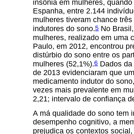
insônia em mulheres, quand
Espanha, entre 2.144 indivíd
mulheres tiveram chance trê
5
indutores do sono.
No Brasil
mulheres, realizado em uma c
Paulo, em 2012, encontrou p
distúrbio do sono entre os pa
6
mulheres (52,1%).
Dados da 
de 2013 evidenciaram que um
medicamento indutor do sono
vezes mais prevalente em mul
2,21; intervalo de confiança 
A má qualidade do sono tem i
desempenho cognitivo, a memó
prejudica os contextos social, 