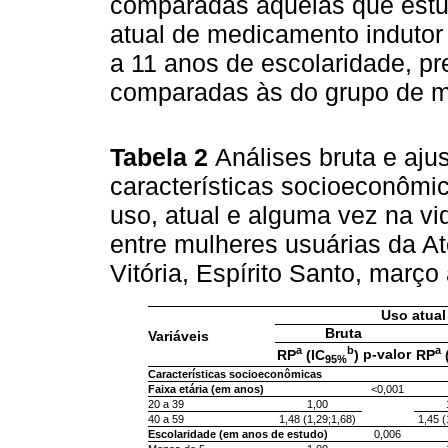
comparadas àquelas que estu
atual de medicamento indutor 
a 11 anos de escolaridade, p
comparadas às do grupo de me
Tabela 2
Análises bruta e aj
características socioeconômic
uso, atual e alguma vez na v
entre mulheres usuárias da A
Vitória, Espírito Santo, març
Uso atual
Bruta
Variáveis
a
b
a
p-valor
RP
(IC
)
RP
95%
Características socioeconômicas
Faixa etária (em anos)
<0,001
20 a 39
1,00
40 a 59
1,48 (1,29;1,68)
1,45 (
Escolaridade (em anos de estudo)
0,006