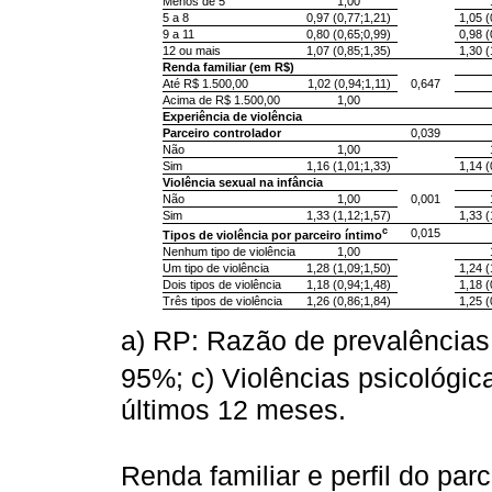
Menos de 5
1,00
5 a 8
0,97 (0,77;1,21)
1,05 (
9 a 11
0,80 (0,65;0,99)
0,98 (
12 ou mais
1,07 (0,85;1,35)
1,30 (
Renda familiar (em R$)
Até R$ 1.500,00
1,02 (0,94;1,11)
0,647
Acima de R$ 1.500,00
1,00
Experiência de violência
Parceiro controlador
0,039
Não
1,00
Sim
1,16 (1,01;1,33)
1,14 (
Violência sexual na infância
Não
1,00
0,001
Sim
1,33 (1,12;1,57)
1,33 (
c
0,015
Tipos de violência por parceiro íntimo
Nenhum tipo de violência
1,00
Um tipo de violência
1,28 (1,09;1,50)
1,24 (
Dois tipos de violência
1,18 (0,94;1,48)
1,18 (
Três tipos de violência
1,26 (0,86;1,84)
1,25 (
a) RP: Razão de prevalências;
95%; c) Violências psicológica
últimos 12 meses.
Renda familiar e perfil do pa