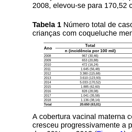
2008, elevou-se para 170,52 
Tabela 1
Número total de caso
crianças com coqueluche men
Total
Ano
n (incidência por 100 mil)
2008
967 (30,46)
2009
653 (20,88)
2010
472 (16,24)
2011
1.645 (56,48)
2012
3.380 (115,68)
2013
3.610 (123,93)
2014
5.033 (170,52)
2015
1.885 (62,60)
2016
828 (28,08)
2017
1.041 (35,58)
2018
1.136 (38,14)
Total
20.650 (63,01)
A cobertura vacinal materna 
cresceu progressivamente a pa