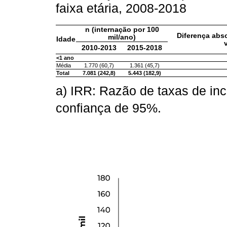
faixa etária, 2008-2018
n (internação por 100
Diferença abso
mil/ano)
Idade
2010-2013
2015-2018
<1 ano
Média
1.770 (60,7)
1.361 (45,7)
Total
7.081 (242,8)
5.443 (182,9)
a) IRR: Razão de taxas de inc
confiança de 95%.