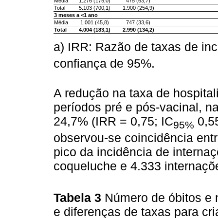
Média
1.276 (175,0)
475 (63,7)
Total
5.103 (700,1)
1.900 (254,9)
3 meses a <1 ano
Média
1.001 (45,8)
747 (33,6)
Total
4.004 (183,1)
2.990 (134,2)
a) IRR: Razão de taxas de inc
confiança de 95%.
A redução na taxa de hospital
períodos pré e pós-vacinal, n
24,7% (IRR = 0,75; IC
0,55
95%
observou-se coincidência entr
pico da incidência de interna
coqueluche e 4.333 internaçõ
Tabela 3
Número de óbitos e 
e diferenças de taxas para c