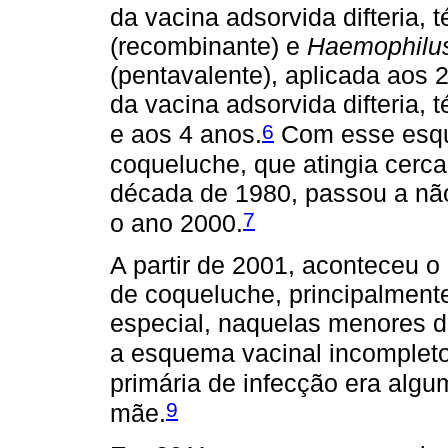
da vacina adsorvida difteria, t
(recombinante) e
Haemophilus
(pentavalente), aplicada aos 
da vacina adsorvida difteria, 
6
e aos 4 anos.
Com esse esqu
coqueluche, que atingia cerca
década de 1980, passou a nã
7
o ano 2000.
A partir de 2001, aconteceu 
de coqueluche, principalment
especial, naquelas menores d
a esquema vacinal incompleto
primária de infecção era algum
9
mãe.