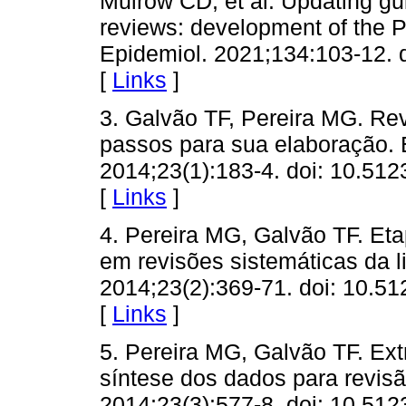
Mulrow CD, et al. Updating gu
reviews: development of the 
Epidemiol. 2021;134:103-12. d
[
Links
]
3. Galvão TF, Pereira MG. Revi
passos para sua elaboração. 
2014;23(1):183-4. doi: 10.5
[
Links
]
4. Pereira MG, Galvão TF. Eta
em revisões sistemáticas da l
2014;23(2):369-71. doi: 10.
[
Links
]
5. Pereira MG, Galvão TF. Ext
síntese dos dados para revis
2014;23(3):577-8. doi: 10.5