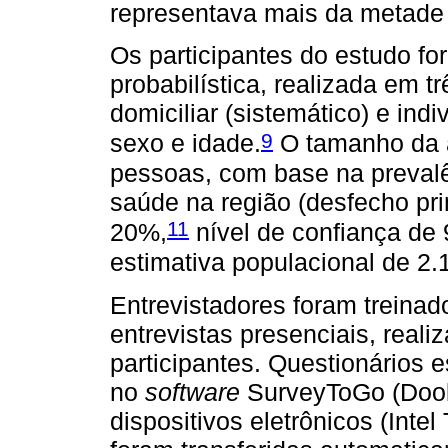
representava mais da metade
Os participantes do estudo f
probabilística, realizada em tr
domiciliar (sistemático) e indiv
9
sexo e idade.
O tamanho da a
pessoas, com base na prevalê
saúde na região (desfecho prim
11
20%,
nível de confiança de
estimativa populacional de 2.
Entrevistadores foram treinad
entrevistas presenciais, real
participantes. Questionários 
no
software
SurveyToGo (Doobl
dispositivos eletrônicos (Inte