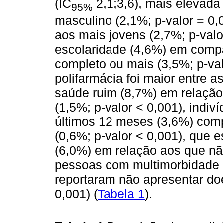
(IC
2,1;3,6), mais elevada
95%
masculino (2,1%; p-valor = 0,
aos mais jovens (2,7%; p-val
escolaridade (4,6%) em comp
completo ou mais (3,5%; p-val
polifarmácia foi maior entre 
saúde ruim (8,7%) em relaçã
(1,5%; p-valor < 0,001), indi
últimos 12 meses (3,6%) com
(0,6%; p-valor < 0,001), que 
(6,0%) em relação aos que não
pessoas com multimorbidade 
reportaram não apresentar do
0,001) (
Tabela 1
).