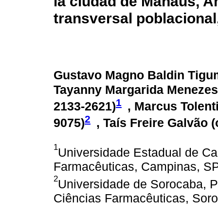
la ciudad de Manaus, A
transversal poblacional
Gustavo Magno Baldin Tigu
Tayanny Margarida Menezes 
1
2133-2621
)
, Marcus Tolenti
2
9075
)
, Taís Freire Galvão (
1
Universidade Estadual de Ca
Farmacêuticas, Campinas, SP,
2
Universidade de Sorocaba, 
Ciências Farmacêuticas, Soro