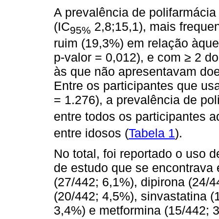
A prevalência de polifarmácia
(IC
2,8;15,1), mais frequ
95%
ruim (19,3%) em relação àqu
p-valor = 0,012), e com ≥ 2 
às que não apresentavam doen
Entre os participantes que 
= 1.276), a prevalência de pol
entre todos os participantes a
entre idosos (
Tabela 1
).
No total, foi reportado o us
de estudo que se encontrava 
(27/442; 6,1%), dipirona (24/44
(20/442; 4,5%), sinvastatina (
3,4%) e metformina (15/442;