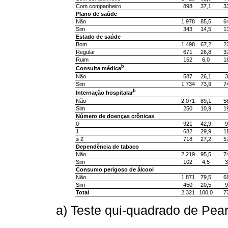
Com companheiro
898
37,1
3
Plano de saúde
Não
1.978
85,5
6
Sim
343
14,5
1
Estado de saúde
Bom
1.498
67,2
2
Regular
671
26,8
3
Ruim
152
6,0
1
b
Consulta médica
Não
587
26,1
3
Sim
1.734
73,9
7
b
Internação hospitalar
Não
2.071
89,1
5
Sim
250
10,9
1
Número de doenças crônicas
0
921
42,9
9
1
682
29,9
1
≥ 2
718
27,2
5
Dependência de tabaco
Não
2.219
95,5
7
Sim
102
4,5
3
Consumo perigoso de álcool
Não
1.871
79,5
6
Sim
450
20,5
9
Total
2.321
100,0
7
a) Teste qui-quadrado de Pea