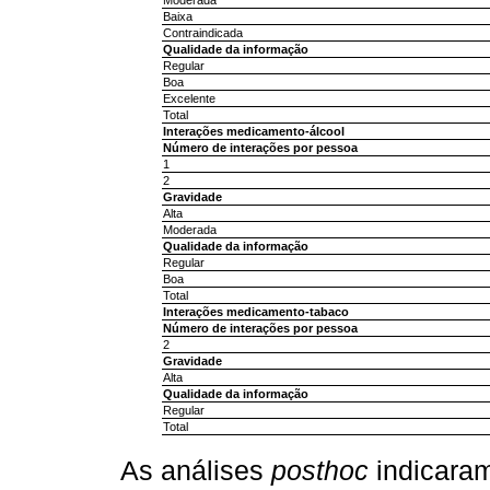
Baixa
Contraindicada
Qualidade da informação
Regular
Boa
Excelente
Total
Interações medicamento-álcool
Número de interações por pessoa
1
2
Gravidade
Alta
Moderada
Qualidade da informação
Regular
Boa
Total
Interações medicamento-tabaco
Número de interações por pessoa
2
Gravidade
Alta
Qualidade da informação
Regular
Total
As análises
posthoc
indicaram