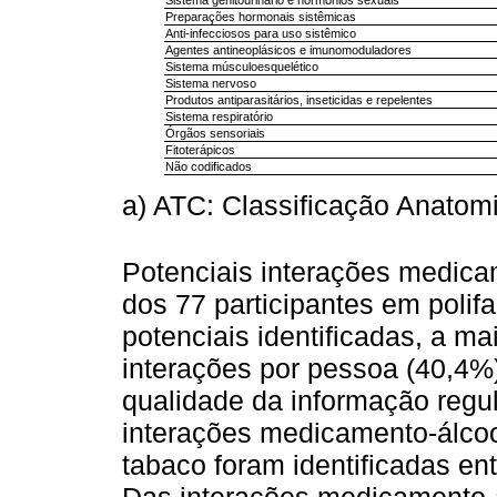
Preparações hormonais sistêmicas
Anti-infecciosos para uso sistêmico
Agentes antineoplásicos e imunomoduladores
Sistema músculoesquelético
Sistema nervoso
Produtos antiparasitários, inseticidas e repelentes
Sistema respiratório
Órgãos sensoriais
Fitoterápicos
Não codificados
a) ATC: Classificação Anatom
Potenciais interações medic
dos 77 participantes em polif
potenciais identificadas, a ma
interações por pessoa (40,4%)
qualidade da informação regul
interações medicamento-álco
tabaco foram identificadas ent