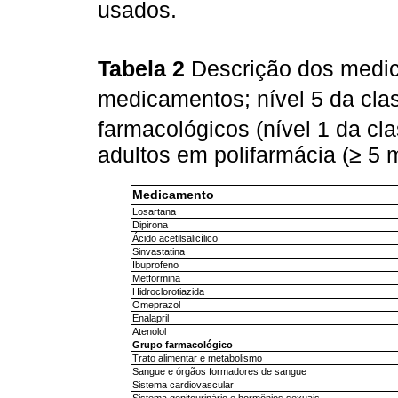
usados.
Tabela 2
Descrição dos medi
medicamentos; nível 5 da cla
farmacológicos (nível 1 da cl
adultos em polifarmácia (≥ 
Medicamento
Losartana
Dipirona
Ácido acetilsalicílico
Sinvastatina
Ibuprofeno
Metformina
Hidroclorotiazida
Omeprazol
Enalapril
Atenolol
Grupo farmacológico
Trato alimentar e metabolismo
Sangue e órgãos formadores de sangue
Sistema cardiovascular
Sistema genitourinário e hormônios sexuais