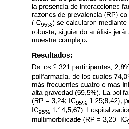
la presencia de interacciones 
razones de prevalencia (RP) co
(IC
) se calcularon mediante
95%
robusta, siguiendo análisis jerá
muestra complejo.
Resultados:
De los 2.321 participantes, 2,8
polifarmacia, de los cuales 74,
más frecuentes cuatro o más in
alta gravedad (59,5%). La polif
(RP = 3,24; IC
1,25;8,42), p
95%
IC
1,14;5,67), hospitalizació
95%
multimorbilidade (RP = 3,20; IC