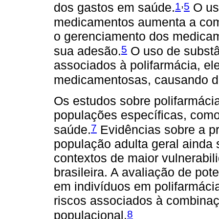
,
1
5
dos gastos em saúde.
O us
medicamentos aumenta a compl
o gerenciamento dos medicam
5
sua adesão.
O uso de substâ
associados à polifarmácia, el
medicamentosas, causando d
Os estudos sobre polifarmáci
populações específicas, como
7
saúde.
Evidências sobre a pr
população adulta geral ainda
contextos de maior vulnerabi
brasileira. A avaliação de po
em indivíduos em polifarmácia 
riscos associados à combinaç
8
populacional.