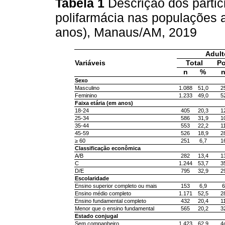
Tabela 1
Descrição dos partic
polifarmácia nas populações a
anos), Manaus/AM, 2019
Adult
Variáveis
Total
Po
n
%
Sexo
Masculino
1.088
51,0
2
Feminino
1.233
49,0
5
Faixa etária (em anos)
18-24
405
20,3
1
25-34
586
31,9
1
35-44
553
22,2
1
45-59
526
18,9
2
≥ 60
251
6,7
1
Classificação econômica
A/B
282
13,4
1
C
1.244
53,7
3
D/E
795
32,9
2
Escolaridade
Ensino superior completo ou mais
153
6,9
6
Ensino médio completo
1.171
52,5
2
Ensino fundamental completo
432
20,4
1
Menor que o ensino fundamental
565
20,2
3
Estado conjugal
Sem companheiro
1.423
62,9
4