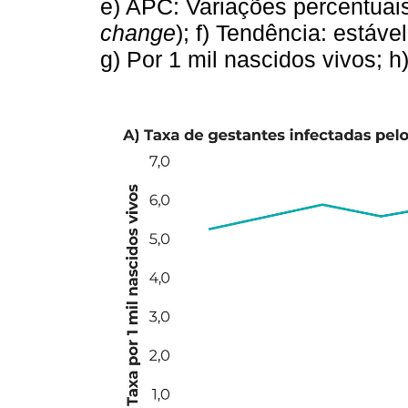
e) APC: Variações percentuai
change
); f) Tendência: estáve
g) Por 1 mil nascidos vivos; h