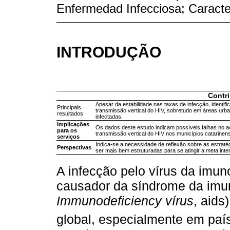
Enfermedad Infecciosa; Caracte
INTRODUÇÃO
Contr
Apesar da estabilidade nas taxas de infecção, identi
Principais
transmissão vertical do HIV, sobretudo em áreas ur
resultados
infectadas.
Implicações
Os dados deste estudo indicam possíveis falhas no a
para os
transmissão vertical do HIV nos municípios catarinen
serviços
Indica-se a necessidade de reflexão sobre as estrat
Perspectivas
ser mais bem estruturadas para se atingir a meta inte
A infecção pelo vírus da imun
causador da síndrome da imun
Immunodeficiency vírus
, aids
global, especialmente em paí