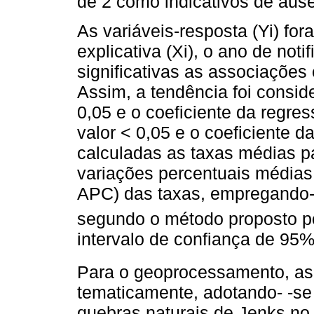
de 2 como indicativos de ausê
As variáveis-resposta (Yi) for
explicativa (Xi), o ano de not
significativas as associações 
Assim, a tendência foi consi
0,05 e o coeficiente da regre
valor < 0,05 e o coeficiente d
calculadas as taxas médias p
variações percentuais médias
APC) das taxas, empregando-s
segundo o método proposto p
intervalo de confiança de 95%
Para o geoprocessamento, as
tematicamente, adotando- -se
quebras naturais de Jenks no