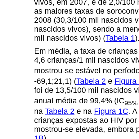
vivos, em 2007, e de 2,0/100 
as maiores taxas de soroconv
2008 (30,3/100 mil nascidos v
nascidos vivos), sendo a meno
mil nascidos vivos) (
Tabela 1
)
Em média, a taxa de crianças
4,6 crianças/1 mil nascidos vi
mostrou-se estável no período
-69,1;21,1) (
Tabela 2
e
Figura
foi de 13,5/100 mil nascidos v
anual média de 99,4% (IC
95%
na
Tabela 2
e na
Figura 1C
. A
crianças expostas ao HIV por 
mostrou-se elevada, embora 
1B
).