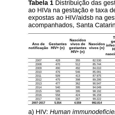
Tabela 1
Distribuição das ges
ao HIVa na gestação e taxa d
expostas ao HIV/aidsb na ges
acompanhados, Santa Catari
T
Nascidos
ge
Ano de
Gestantes
vivos de
Nascidos
infe
notificação
HIV+ (n)
gestantes
vivos (n)
H
HIV+ (n)
nasc
2007
428
355
82.530
2008
470
512
85.744
2009
490
492
84.010
2010
476
546
85.091
2011
509
413
87.975
2012
475
398
89.295
2013
477
362
90.547
2014
540
395
94.049
2015
585
395
98.192
2016
558
424
96.159
2017
536
267
99.222
2007-2017
5.554
4.559
992.814
a) HIV:
Human immunodeficien