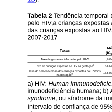
Tabela 2
Tendência temporal 
pelo HIV,a crianças expostas
das crianças expostas ao HIV
2007-2017
Mé
Taxas
(IC
g
5,6 (5
Taxa de gestantes infectadas pelo HIV
g
4,6 (3
Taxa de crianças expostas ao HIV na gestação
Taxa de soroconversão das crianças expostas ao HIV/aids
13,5 (6
h
na gestação
a) HIV:
Human immunodeficien
imunodeficiência humana; b) 
syndrome
, ou síndrome da imu
Intervalo de confiança de 95%