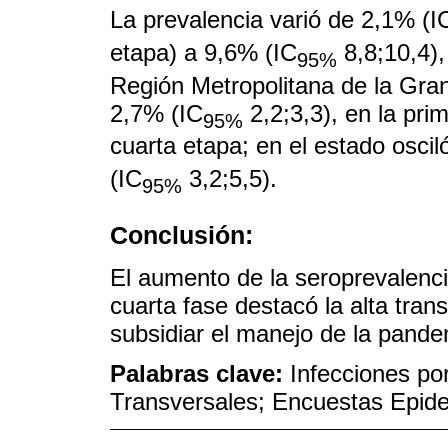
La prevalencia varió de 2,1% (I
etapa) a 9,6% (IC
8,8;10,4),
95%
Región Metropolitana de la Gran 
2,7% (IC
2,2;3,3), en la pri
95%
cuarta etapa; en el estado oscil
(IC
3,2;5,5).
95%
Conclusión:
El aumento de la seroprevalen
cuarta fase destacó la alta tran
subsidiar el manejo de la pande
Palabras clave:
Infecciones po
Transversales; Encuestas Epid