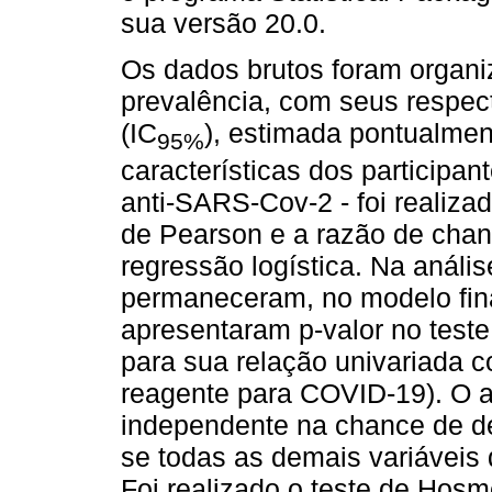
sua versão 20.0.
Os dados brutos foram organi
prevalência, com seus respec
(IC
), estimada pontualmen
95%
características dos participa
anti-SARS-Cov-2 - foi realiza
de Pearson e a razão de cha
regressão logística. Na anális
permaneceram, no modelo fina
apresentaram p-valor no teste
para sua relação univariada c
reagente para COVID-19). O aj
independente na chance de de
se todas as demais variáveis
Foi realizado o teste de Hosm