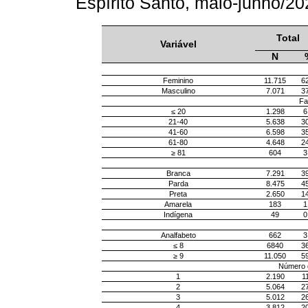
Espírito Santo, maio-junho/
Total
Variável
N
Feminino
11.715
6
Masculino
7.071
3
Fa
≤ 20
1.298
6
21-40
5.638
3
41-60
6.598
3
61-80
4.648
2
≥ 81
604
3
Branca
7.291
3
Parda
8.475
4
Preta
2.650
1
Amarela
183
1
Indígena
49
0
Analfabeto
662
3
≤ 8
6840
3
≥ 9
11.050
5
Número d
1
2.190
1
2
5.064
2
3
5.012
2
4
3.812
2