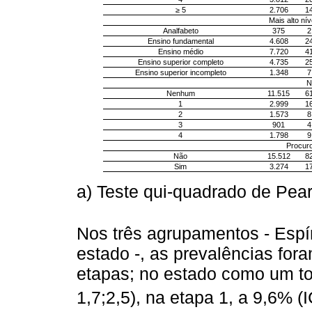
≥ 5
2.706
1
Mais alto nív
Analfabeto
375
2
Ensino fundamental
4.608
2
Ensino médio
7.720
4
Ensino superior completo
4.735
2
Ensino superior incompleto
1.348
7
N
Nenhum
11.515
6
1
2.999
1
2
1.573
8
3
901
4
4
1.798
9
Procur
Não
15.512
8
Sim
3.274
1
a) Teste qui-quadrado de Pea
Nos três agrupamentos - Espíri
estado -, as prevalências for
etapas; no estado como um to
1,7;2,5), na etapa 1, a 9,6% (