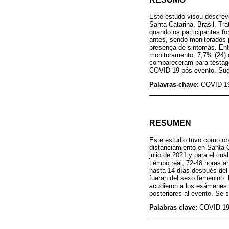
Este estudo visou descreve
Santa Catarina, Brasil. Tr
quando os participantes f
antes, sendo monitorados 
presença de sintomas. Ent
monitoramento, 7,7% (24) 
compareceram para testage
COVID-19 pós-evento. Suge
Palavras-chave:
COVID-19
RESUMEN
Este estudio tuvo como obje
distanciamiento en Santa C
julio de 2021 y para el cu
tiempo real, 72-48 horas a
hasta 14 días después del
fueran del sexo femenino. 
acudieron a los exámenes 
posteriores al evento. Se 
Palabras clave:
COVID-19;