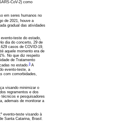
 (SARS-CoV-2) como
 uso em seres humanos no
go de 2021, houve a
mada gradual das atividades
 evento-teste do estado,
No dia do concerto, 29 de
12.629 casos de COVID-19,
 até aquele momento era de
1%. No que diz respeito
nidade de Tratamento
3
icadas no estado.
A
do evento-teste, a
oas com comorbidades,
nça visando minimizar o
e dos regramentos e dos
de técnicos e pesquisadores
va, ademais de monitorar a
1º evento-teste visando à
e Santa Catarina, Brasil.