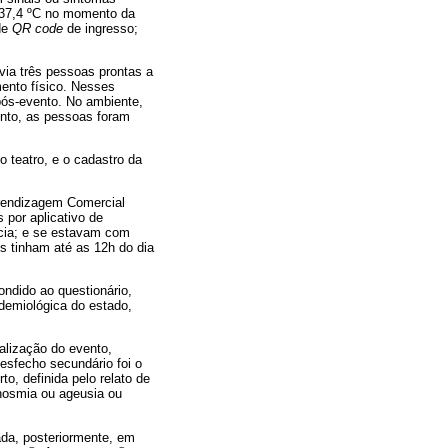
a 37,4 ºC no momento da
de
QR code
de ingresso;
via três pessoas prontas a
mento físico. Nesses
 pós-evento. No ambiente,
ento, as pessoas foram
 teatro, e o cadastro da
prendizagem Comercial
 por aplicativo de
cia; e se estavam com
s tinham até as 12h do dia
ondido ao questionário,
idemiológica do estado,
alização do evento,
esfecho secundário foi o
o, definida pelo relato de
anosmia ou ageusia ou
ada, posteriormente, em