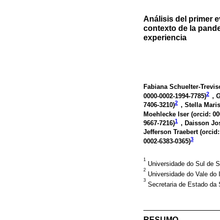
Análisis del primer 
contexto de la pande
experiencia
Fabiana Schuelter-Treviso
2
0000-0002-1994-7785
)
, 
2
7406-3210
)
, Stella Mar
Moehlecke Iser (
orcid: 0
1
9667-7216
)
, Daisson Jos
Jefferson Traebert (
orcid
3
0002-6383-0365
)
1
Universidade do Sul de S
2
Universidade do Vale do 
3
Secretaria de Estado da S
RESUMO