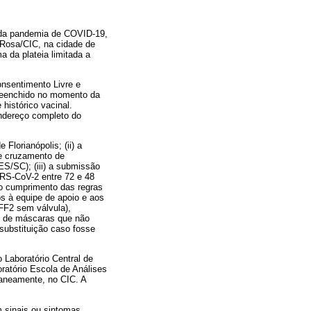
o da pandemia de COVID-19,
 Rosa/CIC, na cidade de
 da plateia limitada a
nsentimento Livre e
preenchido no momento da
 histórico vacinal.
endereço completo do
Florianópolis; (ii) a
e cruzamento de
S/SC); (iii) a submissão
ARS-CoV-2 entre 72 e 48
 o cumprimento das regras
dos à equipe de apoio e aos
PFF2 sem válvula),
os de máscaras que não
substituição caso fosse
 Laboratório Central de
oratório Escola de Análises
taneamente, no CIC. A
m sinais ou sintomas