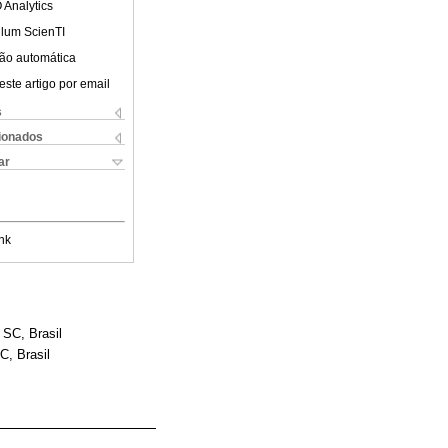
 Analytics
ulum ScienTI
ão automática
este artigo por email
s
cionados
ar
nk
SC, Brasil
C, Brasil