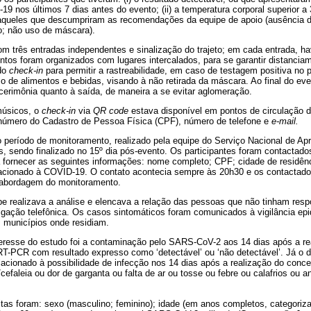
9 nos últimos 7 dias antes do evento; (ii) a temperatura corporal superior 
i) aqueles que descumpriram as recomendações da equipe de apoio (ausência 
o; não uso de máscara).
m três entradas independentes e sinalização do trajeto; em cada entrada, ha
entos foram organizados com lugares intercalados, para se garantir distancia
do
check-in
para permitir a rastreabilidade, em caso de testagem positiva no
o de alimentos e bebidas, visando à não retirada da máscara. Ao final do ev
cerimônia quanto à saída, de maneira a se evitar aglomeração.
músicos, o
check-in
via
QR code
estava disponível em pontos de circulação do
o número do Cadastro de Pessoa Física (CPF), número de telefone e
e-mail.
 o período de monitoramento, realizado pela equipe do Serviço Nacional de A
as, sendo finalizado no 15º dia pós-evento. Os participantes foram contactados
fornecer as seguintes informações: nome completo; CPF; cidade de residên
lacionado à COVID-19. O contato acontecia sempre às 20h30 e os contactado
 abordagem do monitoramento.
e realizava a análise e elencava a relação das pessoas que não tinham resp
 ligação telefônica. Os casos sintomáticos foram comunicados à vigilância ep
municípios onde residiam.
teresse do estudo foi a contaminação pelo SARS-CoV-2 aos 14 dias após a re
T-PCR com resultado expresso como ‘detectável’ ou ‘não detectável’. Já o d
lacionado à possibilidade de infecção nos 14 dias após a realização do concert
efaleia ou dor de garganta ou falta de ar ou tosse ou febre ou calafrios ou 
itas foram: sexo (masculino; feminino); idade (em anos completos, categoriz