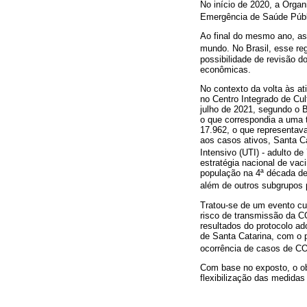
No início de 2020, a Orga
Emergência de Saúde Públi
Ao final do mesmo ano, as
mundo. No Brasil, esse regi
possibilidade de revisão d
econômicas.
No contexto da volta às at
no Centro Integrado de Cul
julho de 2021, segundo o 
o que correspondia a uma 
17.962, o que representava
aos casos ativos, Santa C
Intensivo (UTI) - adulto d
estratégia nacional de vac
população na 4ª década de
além de outros subgrupos 
Tratou-se de um evento cul
risco de transmissão da CO
resultados do protocolo ad
de Santa Catarina, com o p
ocorrência de casos de C
Com base no exposto, o obj
flexibilização das medidas