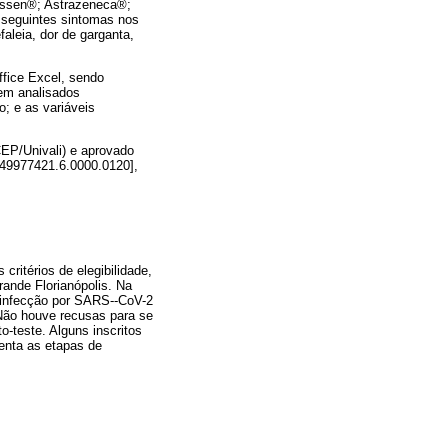
anssen®; Astrazeneca®;
s seguintes sintomas nos
aleia, dor de garganta,
ffice Excel, sendo
em analisados
o; e as variáveis
CEP/Univali) e aprovado
 49977421.6.0000.0120],
critérios de elegibilidade,
ande Florianópolis. Na
a infecção por SARS--CoV-2
 Não houve recusas para se
-teste. Alguns inscritos
enta as etapas de