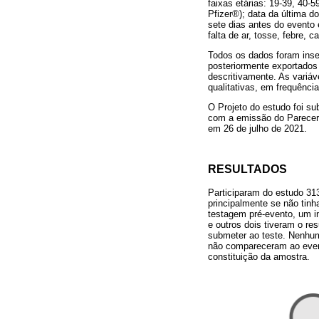
faixas etárias: 19-39, 40
Pfizer®); data da última d
sete dias antes do evento 
falta de ar, tosse, febre, c
Todos os dados foram inse
posteriormente exportados
descritivamente. As variáv
qualitativas, em frequência
O Projeto do estudo foi su
com a emissão do Parecer 
em 26 de julho de 2021.
RESULTADOS
Participaram do estudo 313 
principalmente se não tin
testagem pré-evento, um i
e outros dois tiveram o re
submeter ao teste. Nenhum
não compareceram ao even
constituição da amostra.