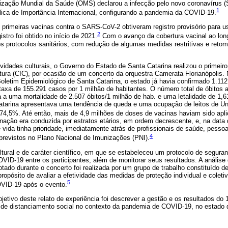
nização Mundial da Saúde (OMS) declarou a infecção pelo novo coronavírus
1
ca de Importância Internacional, configurando a pandemia da COVID-19.
 primeiras vacinas contra o SARS-CoV-2 obtiveram registro provisório para
2
stro foi obtido no início de 2021.
Com o avanço da cobertura vacinal ao lon
os protocolos sanitários, com redução de algumas medidas restritivas e reto
ividades culturais, o Governo do Estado de Santa Catarina realizou o primeiro
tura (CIC), por ocasião de um concerto da orquestra Camerata Florianópolis. 
Boletim Epidemiológico de Santa Catarina, o estado já havia confirmado 1.1
taxa de 155.291 casos por 1 milhão de habitantes. O número total de óbitos
 a uma mortalidade de 2.507 óbitos/1 milhão de hab. e uma letalidade de 1,6
atarina apresentava uma tendência de queda e uma ocupação de leitos de U
e 74,5%. Até então, mais de 4,9 milhões de doses de vacinas haviam sido apl
inação era conduzida por estratos etários, em ordem decrescente, e, na data 
 vida tinha prioridade, imediatamente atrás de profissionais de saúde, pess
4
previstos no Plano Nacional de Imunizações (PNI).
tural e de caráter científico, em que se estabeleceu um protocolo de segura
VID-19 entre os participantes, além de monitorar seus resultados. A anális
otado durante o concerto foi realizada por um grupo de trabalho constituído 
ropósito de avaliar a efetividade das medidas de proteção individual e coleti
5
OVID-19 após o evento.
etivo deste relato de experiência foi descrever a gestão e os resultados do 
 de distanciamento social no contexto da pandemia de COVID-19, no estado d