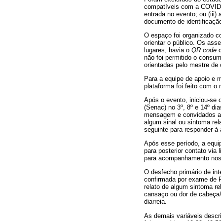
compatíveis com a COVID-1
entrada no evento; ou (ii
documento de identificaçã
O espaço foi organizado co
orientar o público. Os ass
lugares, havia o
QR code
não foi permitido o consum
orientadas pelo mestre de 
Para a equipe de apoio e 
plataforma foi feito com 
Após o evento, iniciou-se
(Senac) no 3º, 8º e 14º di
mensagem e convidados a 
algum sinal ou sintoma re
seguinte para responder à
Após esse período, a equip
para posterior contato via
para acompanhamento nos 
O desfecho primário de in
confirmada por exame de R
relato de algum sintoma re
cansaço ou dor de cabeça/c
diarreia.
As demais variáveis descr