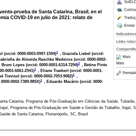
SciELO
Curric
evento-prueba de Santa Catarina, Brasil, en el
mia COVID-19 en julio de 2021: relato de
Traduç
Enviar 
Indicadore
Links rela
Compartilh
1
l (
orcid: 0000-0003-0997-1594
)
, Graziela Liebel (
orcid:
Mais
Gabriella de Almeida Raschke Medeiros (
orcid: 0000-0002-
Mais
2
is Brum Lopes (
orcid: 0000-0001-6314-7294
)
, Betine Pinto
1
000-0001-6061-2541
)
, Eliane Traebert (
orcid: 0000-0001-
Permali
1
é Trevisol (
orcid: 0000-0002-7053-9082
)
,
1
: 0000-0002-7389-985X
)
, Eduardo Macário (
orcid: 0000-
anta Catarina, Programa de Pós-Graduação em Ciências da Saúde, Tubarão, 
Itajaí, Programa de Pós-Graduação em Saúde e Gestão do Trabalho, Itajaí, S
aúde de Santa Catarina, Florianópolis, SC, Brasil