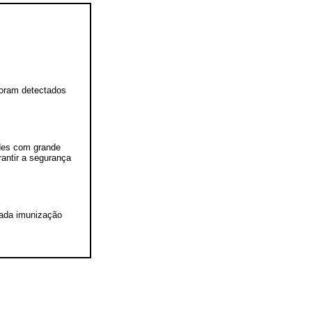
foram detectados
ades com grande
antir a segurança
uada imunização