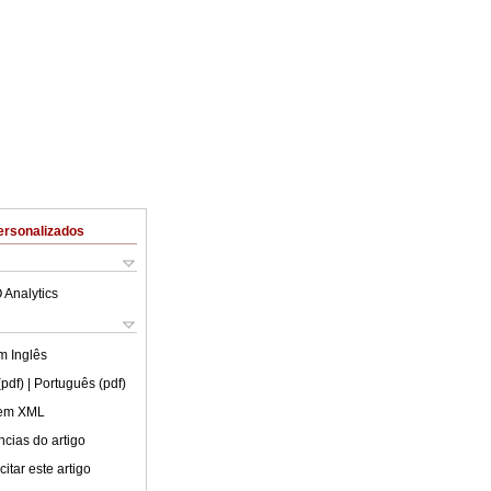
ersonalizados
 Analytics
em
Inglês
(pdf)
| Português (pdf)
 em XML
cias do artigo
itar este artigo