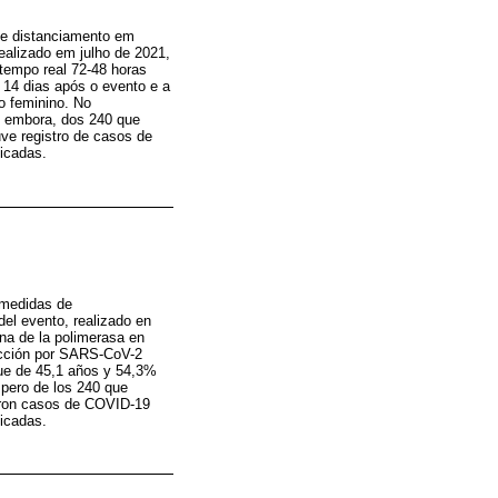
 de distanciamento em
realizado em julho de 2021,
tempo real 72-48 horas
 14 dias após o evento e a
o feminino. No
, embora, dos 240 que
ve registro de casos de
icadas.
s medidas de
del evento, realizado en
ena de la polimerasa en
fección por SARS-CoV-2
fue de 45,1 años y 54,3%
 pero de los 240 que
maron casos de COVID-19
dicadas.