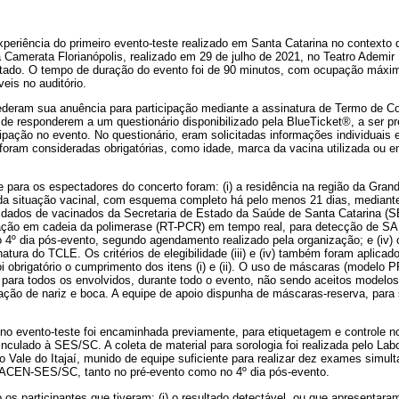
experiência do primeiro evento-teste realizado em Santa Catarina no context
 Camerata Florianópolis, realizado em 29 de julho de 2021, no Teatro Ademir
estado. O tempo de duração do evento foi de 90 minutos, com ocupação máxima
eis no auditório.
deram sua anuência para participação mediante a assinatura de Termo de Co
 de responderem a um questionário disponibilizado pela BlueTicket®, a ser 
ipação no evento. No questionário, eram solicitadas informações individuais e
oram consideradas obrigatórias, como idade, marca da vacina utilizada ou 
de para os espectadores do concerto foram: (i) a residência na região da Grande 
da situação vacinal, com esquema completo há pelo menos 21 dias, mediant
dados de vacinados da Secretaria de Estado da Saúde de Santa Catarina (SE
eação em cadeia da polimerase (RT-PCR) em tempo real, para detecção de S
o 4º dia pós-evento, segundo agendamento realizado pela organização; e (iv)
natura do TCLE. Os critérios de elegibilidade (iii) e (iv) também foram aplica
 obrigatório o cumprimento dos itens (i) e (ii). O uso de máscaras (modelo 
io para todos os envolvidos, durante todo o evento, não sendo aceitos model
ção de nariz e boca. A equipe de apoio dispunha de máscaras-reserva, para 
no evento-teste foi encaminhada previamente, para etiquetagem e controle no
culado à SES/SC. A coleta de material para sorologia foi realizada pelo Lab
o Vale do Itajaí, munido de equipe suficiente para realizar dez exames simul
o LACEN-SES/SC, tanto no pré-evento como no 4º dia pós-evento.
os participantes que tiveram: (i) o resultado detectável, ou que apresentara