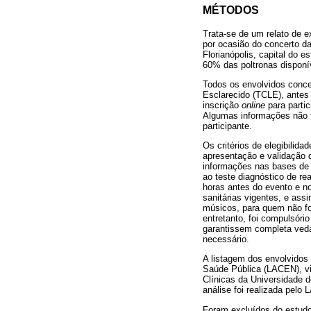
MÉTODOS
Trata-se de um relato de 
por ocasião do concerto da
Florianópolis, capital do 
60% das poltronas disponív
Todos os envolvidos conce
Esclarecido (TCLE), antes
inscrição
online
para partic
Algumas informações não f
participante.
Os critérios de elegibilida
apresentação e validação 
informações nas bases de 
ao teste diagnóstico de r
horas antes do evento e n
sanitárias vigentes, e assi
músicos, para quem não foi
entretanto, foi compulsór
garantissem completa veda
necessário.
A listagem dos envolvidos 
Saúde Pública (LACEN), vin
Clínicas da Universidade d
análise foi realizada pel
Foram excluídos do estudo 