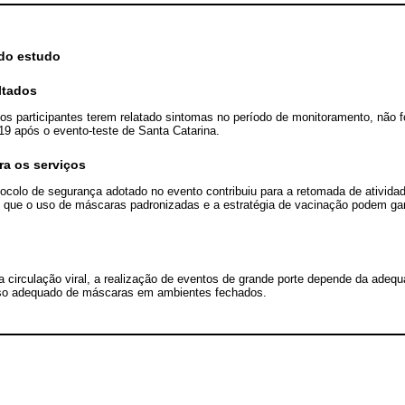
 do estudo
ltados
s participantes terem relatado sintomas no período de monitoramento, não 
9 após o evento-teste de Santa Catarina.
ra os serviços
tocolo de segurança adotado no evento contribuiu para a retomada de ativid
o que o uso de máscaras padronizadas e a estratégia de vacinação podem gar
 circulação viral, a realização de eventos de grande porte depende da adeq
uso adequado de máscaras em ambientes fechados.