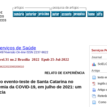
Serviços de Saúde
Serviços P
-4974
versão On-line
ISSN
2237-9622
Journal
 vol.31 no.2 Brasília 2022 Epub 25-Jul-2022
SciELO
37-96222022000200010
Artigo
RELATO DE EXPERIÊNCIA
texto 
ro evento-teste de Santa Catarina no
Inglês 
emia da COVID-19, em julho de 2021: um
Artigo
cia
Referên
Como c