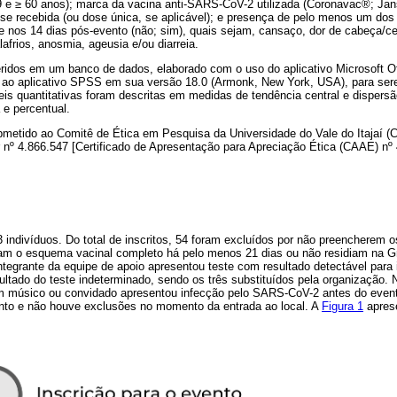
-59 e ≥ 60 anos); marca da vacina anti-SARS-CoV-2 utilizada (Coronavac®; J
ose recebida (ou dose única, se aplicável); e presença de pelo menos um do
e nos 14 dias pós-evento (não; sim), quais sejam, cansaço, dor de cabeça/cef
alafrios, anosmia, ageusia e/ou diarreia.
ridos em um banco de dados, elaborado com o uso do aplicativo Microsoft O
 ao aplicativo SPSS em sua versão 18.0 (Armonk, New York, USA), para ser
eis quantitativas foram descritas em medidas de tendência central e dispersã
 e percentual.
bmetido ao Comitê de Ética em Pesquisa da Universidade do Vale do Itajaí (
nº 4.866.547 [Certificado de Apresentação para Apreciação Ética (CAAE) nº
indivíduos. Do total de inscritos, 54 foram excluídos por não preencherem os 
ham o esquema vacinal completo há pelo menos 21 dias ou não residiam na Gr
ntegrante da equipe de apoio apresentou teste com resultado detectável par
sultado do teste indeterminado, sendo os três substituídos pela organização.
 músico ou convidado apresentou infecção pelo SARS-CoV-2 antes do evento
to e não houve exclusões no momento da entrada ao local. A
Figura 1
apres