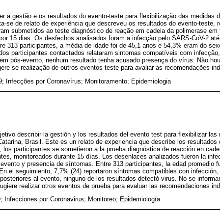
r a gestão e os resultados do evento-teste para flexibilização das medidas
ata-se de relato de experiência que descreveu os resultados do evento-teste, 
oram submetidos ao teste diagnóstico de reação em cadeia da polimerase em 
por 15 dias. Os desfechos analisados foram a infecção pelo SARS-CoV-2 até
re 313 participantes, a média de idade foi de 45,1 anos e 54,3% eram do sex
dos participantes contactados relataram sintomas compatíveis com infecção
m pós-evento, nenhum resultado tenha acusado presença do vírus. Não hou
re-se realização de outros eventos-teste para avaliar as recomendações ind
; Infecções por Coronavírus; Monitoramento; Epidemiologia
tivo describir la gestión y los resultados del evento test para flexibilizar la
atarina, Brasil. Este es un relato de experiencia que describe los resultados 
al, los participantes se sometieron a la prueba diagnóstica de reacción en cad
ntes, monitoreados durante 15 días. Los desenlaces analizados fueron la in
 evento y presencia de síntomas. Entre 313 participantes, la edad promedio 
En el seguimiento, 7,7% (24) reportaron síntomas compatibles con infección,
posteriores al evento, ninguno de los resultados detectó virus. No se infor
sugiere realizar otros eventos de prueba para evaluar las recomendaciones in
 Infecciones por Coronavirus; Monitoreo; Epidemiología