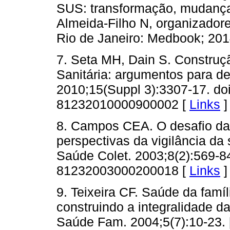
SUS: transformação, mudança
Almeida-Filho N, organizadores
Rio de Janeiro: Medbook; 201
7. Seta MH, Dain S. Construçã
Sanitária: argumentos para d
2010;15(Suppl 3):3307-17. do
81232010000900002 [
Links
]
8. Campos CEA. O desafio da
perspectivas da vigilância da
Saúde Colet. 2003;8(2):569-8
81232003000200018 [
Links
]
9. Teixeira CF. Saúde da famí
construindo a integralidade 
Saúde Fam. 2004;5(7):10-23. 