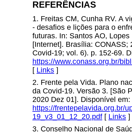
REFERÊNCIAS
1. Freitas CM, Cunha RV. A v
- desafios e lições para o e
futuras. In: Santos AO, Lopes 
[Internet]. Brasília: CONASS;
Covid-19; vol. 6). p. 152-69. 
https://www.conass.org.br/bibl
[
Links
]
2. Frente pela Vida. Plano n
da Covid-19. Versão 3. [São P
2020 Dez 01]. Disponível em:
https://frentepelavida.org.b
19_v3_01_12_20.pdf
[
Links
]
3. Conselho Nacional de Saúd