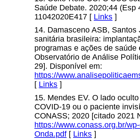
Saúde Debate. 2020;44 (Esp 4
11042020E417 [
Links
]
14. Damasceno ASB, Santos J
sanitária brasileira: implanta
programas e ações de saúde e
Observatório de Análise Polí
29]. Disponível em:
https://www.analisepoliticaem
[
Links
]
15. Mendes EV. O lado oculto
COVID-19 ou o paciente invisív
CONASS; 2020 [citado 2021 N
https://www.conass.org.br/wp-
Onda.pdf
[
Links
]