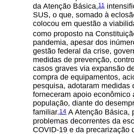
11
da Atenção Básica,
intensif
SUS, o que, somado à eclos
colocou em questão a viabili
como proposto na Constituiçã
pandemia, apesar dos inúmer
gestão federal da crise, gove
medidas de prevenção, contro
casos graves via expansão de 
compra de equipamentos, acio
pesquisa, adotaram medidas d
forneceram apoio econômico a
população, diante do desemp
14
familiar.
A Atenção Básica, p
problemas decorrentes da es
COVID-19 e da precarização d