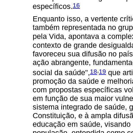
16
específicos.
Enquanto isso, a vertente crít
também representada no grup
pela Vida, apontava a compl
contexto de grande desiguald
favoreceu sua difusão no país
ação abrangente, fundamenta
,
18
19
social da saúde",
que arti
promoção da saúde e melhoria
com propostas específicas volt
em função de sua maior vulner
sistema integrado de saúde, gr
Constituição, e à ampla difu
educação em saúde, visando e
população, entendida como c