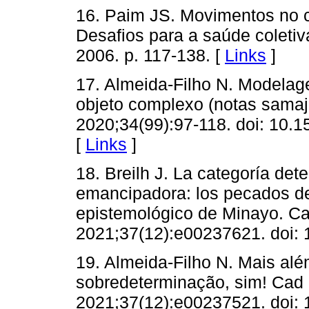
16. Paim JS. Movimentos no c
Desafios para a saúde coleti
2006. p. 117-138. [
Links
]
17. Almeida-Filho N. Modela
objeto complexo (notas samaji
2020;34(99):97-118. doi: 10.
[
Links
]
18. Breilh J. La categoría de
emancipadora: los pecados de 
epistemológico de Minayo. C
2021;37(12):e00237621. doi:
19. Almeida-Filho N. Mais alé
sobredeterminação, sim! Cad
2021;37(12):e00237521. doi: