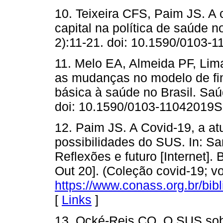
10. Teixeira CFS, Paim JS. A 
capital na política de saúde 
2):11-21. doi: 10.1590/0103-
11. Melo EA, Almeida PF, Lim
as mudanças no modelo de fi
básica à saúde no Brasil. Sa
doi: 10.1590/0103-11042019S
12. Paim JS. A Covid-19, a at
possibilidades do SUS. In: Sa
Reflexões e futuro [Internet]
Out 20]. (Coleção covid-19; vo
https://www.conass.org.br/bibl
[
Links
]
13. Ocké-Reis CO. O SUS so