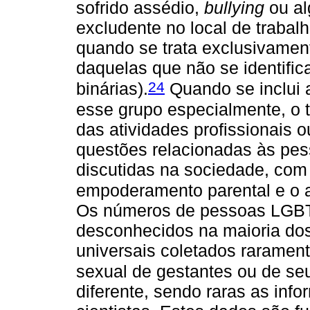
sofrido assédio,
bullying
ou al
excludente no local de traba
quando se trata exclusivamen
daquelas que não se identif
24
binárias).
Quando se inclui 
esse grupo especialmente, o 
das atividades profissionais 
questões relacionadas às p
discutidas na sociedade, com
empoderamento parental e o 
Os números de pessoas LGBT
desconhecidos na maioria dos
universais coletados rarament
sexual de gestantes ou de seu
diferente, sendo raras as inf