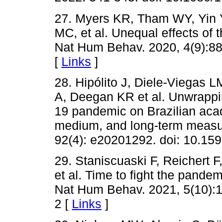
27. Myers KR, Tham WY, Yin 
MC, et al. Unequal effects of
Nat Hum Behav. 2020, 4(9):88
[
Links
]
28. Hipólito J, Diele-Viegas 
A, Deegan KR et al. Unwrappi
19 pandemic on Brazilian acad
medium, and long-term measur
92(4): e20201292. doi: 10.1
29. Staniscuaski F, Reichert F
et al. Time to fight the pande
Nat Hum Behav. 2021, 5(10):1
2 [
Links
]