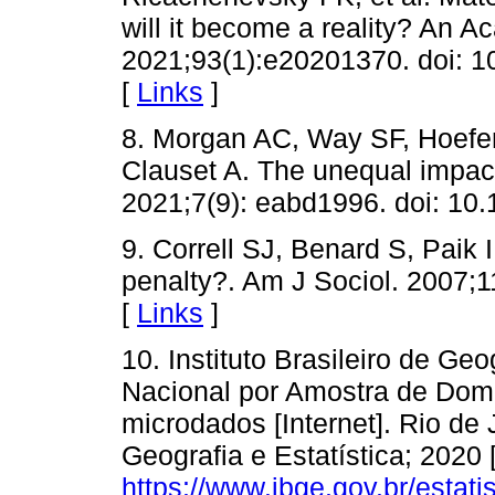
will it become a reality? An A
2021;93(1):e20201370. doi:
[
Links
]
8. Morgan AC, Way SF, Hoefe
Clauset A. The unequal impact
2021;7(9): eabd1996. doi: 10
9. Correll SJ, Benard S, Paik I
penalty?. Am J Sociol. 2007;
[
Links
]
10. Instituto Brasileiro de Geo
Nacional por Amostra de Dom
microdados [Internet]. Rio de J
Geografia e Estatística; 2020 
https://www.ibge.gov.br/estati