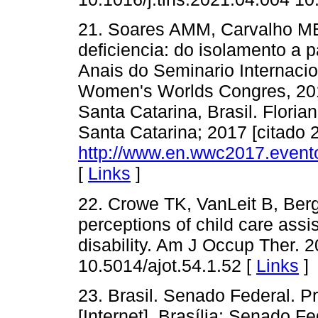
21. Soares AMM, Carvalho M
deficiencia: do isolamento a pa
Anais do Seminario Internaci
Women's Worlds Congres, 2017
Santa Catarina, Brasil. Floria
Santa Catarina; 2017 [citado 
http://www.en.wwc2017.even
[
Links
]
22. Crowe TK, VanLeit B, Be
perceptions of child care assi
disability. Am J Occup Ther. 2
10.5014/ajot.54.1.52 [
Links
]
23. Brasil. Senado Federal. P
[Internet]. Brasília: Senado F