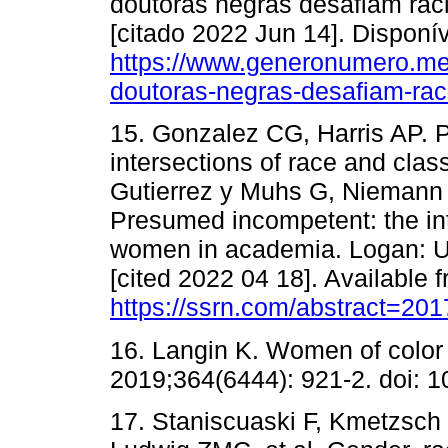
doutoras negras desafiam ra
[citado 2022 Jun 14]. Disponí
https://www.generonumero.me
doutoras-negras-desafiam-ra
15. Gonzalez CG, Harris AP. 
intersections of race and clas
Gutierrez y Muhs G, Niemann 
Presumed incompetent: the int
women in academia. Logan: Ut
[cited 2022 04 18]. Available 
https://ssrn.com/abstract=20
16. Langin K. Women of color 
2019;364(6444): 921-2. doi: 
17. Staniscuaski F, Kmetzsch 