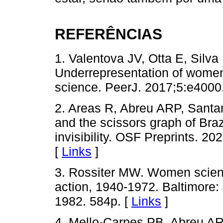
REFERÊNCIAS
1. Valentova JV, Otta E, Silva
Underrepresentation of women i
science. PeerJ. 2017;5:e4000.
2. Areas R, Abreu ARP, Sant
and the scissors graph of Braz
invisibility. OSF Preprints. 2
[
Links
]
3. Rossiter MW. Women scienti
action, 1940-1972. Baltimore:
1982. 584p. [
Links
]
4. Mello-Carpes PB, Abreu AR