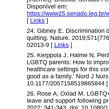
Disponível em:
https://www25.senado.leg.br/
[
Links
]
24. Gibney E. Discrimination d
quitting. Nature. 2019;571(77
02013-9 [
Links
]
25. Kerppola J, Halme N, Perä
LGBTQ parents: How to improv
healthcare settings for this c
good as a family.' Nord J Nurs
10.1177/2057158519865844 
26. Rose A, Oxlad M. LGBTQ+
leave and support following 
2022: 341-343. doi: 10.1080