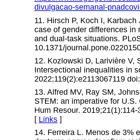
divulgacao-semanal-pnadcov
11. Hirsch P, Koch I, Karbach J
case of gender differences in 
and dual-task situations. PLo
10.1371/journal.pone.022015
12. Kozlowski D, Larivière V,
Intersectional inequalities in
2022;119(2):e2113067119 doi
13. Alfred MV, Ray SM, Johns
STEM: an imperative for U.S.
Hum Resour. 2019;21(1):114-
[
Links
]
14. Ferreira L. Menos de 3% 