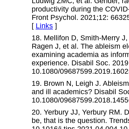
Ludwig ZMC, et al. Gender, r
productivity during the COVID
Front Psychol. 2021;12: 6632
[
Links
]
18. Mellifon D, Smith-Merry J,
Ragen J, et al. The ableism e
examining academia as informe
experience. Disabil Soc. 2019
10.1080/09687599.2019.1602
19. Brown N, Leigh J. Ableism
and ill academics? Disabil Soc
10.1080/09687599.2018.1455
20. Yerbury JJ, Yerbury RM. D
be, that is the question. Tren
10.1016/j.tins.2021.04.004 10