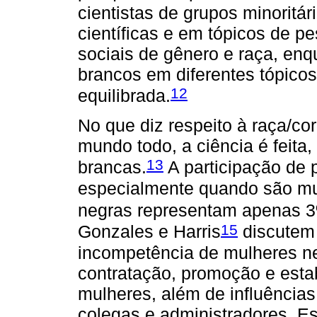
cientistas de grupos minoritá
científicas e em tópicos de p
sociais de gênero e raça, enq
brancos em diferentes tópico
12
equilibrada.
No que diz respeito à raça/co
mundo todo, a ciência é feita
13
brancas.
A participação de 
especialmente quando são mu
negras representam apenas 3
15
Gonzales e Harris
discutem 
incompetência de mulheres n
contratação, promoção e estab
mulheres, além de influência
colegas e administradores. 