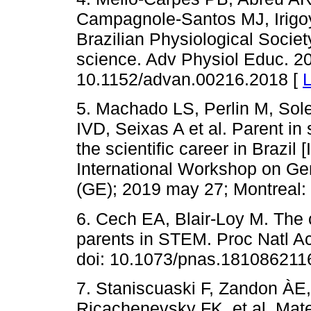
Campagnole-Santos MJ, Irigo
Brazilian Physiological Societ
science. Adv Physiol Educ. 20
10.1152/advan.00216.2018 [
L
5. Machado LS, Perlin M, Sole
IVD, Seixas A et al. Parent in
the scientific career in Brazi
International Workshop on Ge
(GE); 2019 may 27; Montreal: 
6. Cech EA, Blair-Loy M. The 
parents in STEM. Proc Natl A
doi: 10.1073/pnas.181086211
7. Staniscuaski F, Zandon ÀE, 
Ricachenevsky FK, et al. Mate