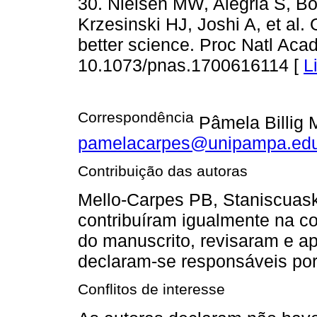
30. Nielsen MW, Alegria S, Bö
Krzesinski HJ, Joshi A, et al.
better science. Proc Natl Acad
10.1073/pnas.1700616114 [
L
Correspondência
Pâmela Billig 
pamelacarpes@unipampa.edu
Contribuição das autoras
Mello-Carpes PB, Staniscuaski 
contribuíram igualmente na co
do manuscrito, revisaram e ap
declaram-se responsáveis por
Conflitos de interesse